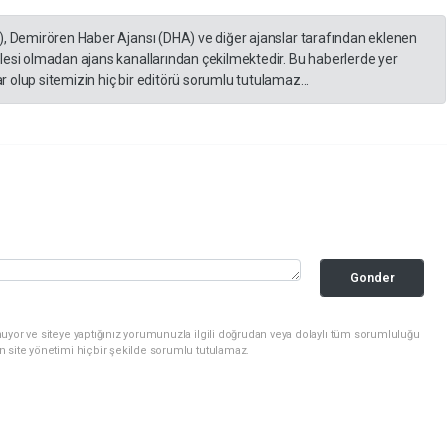
), Demirören Haber Ajansı (DHA) ve diğer ajanslar tarafından eklenen
lesi olmadan ajans kanallarından çekilmektedir. Bu haberlerde yer
 olup sitemizin hiç bir editörü sorumlu tutulamaz...
Gonder
uyor ve siteye yaptığınız yorumunuzla ilgili doğrudan veya dolaylı tüm sorumluluğu
n site yönetimi hiçbir şekilde sorumlu tutulamaz.