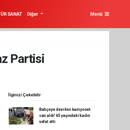
TÜR SANAT
Diğer
Menü
z Partisi
İlginizi Çekebilir
Bahçeye devrilen kamyonet
can aldı! 65 yaşındaki kadın
vefat etti