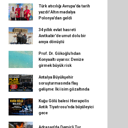
Türk atıcılığı Avrupa'da tarih
yazdı! Altın madalya
Polonya'dan geldi
34 yıllık evlat hasreti
Anıtkabir'de umut dolu bir
anıya dönüştü
Prof. Dr. Gökoğlu'ndan
Konyaaltı uyarısı: Denize
girmek büyük risk
Antalya Büyükşehir
soruşturmasında flaş
gelişme: İki isim gözaltında
Kuğu Gölü balesi Hierapolis
Antik Tiyatrosu'nda büyüleyici
gece
Adrasan'da Demirli Tur