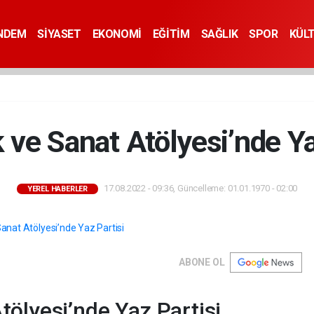
NDEM
SİYASET
EKONOMİ
EĞİTİM
SAĞLIK
SPOR
KÜL
ve Sanat Atölyesi’nde Ya
17.08.2022 - 09:36, Güncelleme: 01.01.1970 - 02:00
YEREL HABERLER
ABONE OL
ölyesi’nde Yaz Partisi