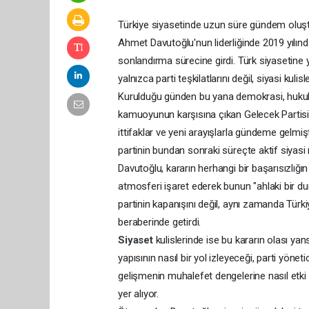
Türkiye siyasetinde uzun süre gündem oluşt
Ahmet Davutoğlu'nun liderliğinde 2019 yılında 
sonlandırma sürecine girdi. Türk siyasetine y
yalnızca parti teşkilatlarını değil, siyasi kulis
Kurulduğu günden bu yana demokrasi, hukuk
kamuoyunun karşısına çıkan Gelecek Partisi, 
ittifaklar ve yeni arayışlarla gündeme gelm
partinin bundan sonraki süreçte aktif siyas
Davutoğlu, kararın herhangi bir başarısızlığ
atmosferi işaret ederek bunun "ahlaki bir dur
partinin kapanışını değil, aynı zamanda Türk
beraberinde getirdi.
Siyaset
kulislerinde ise bu kararın olası yan
yapısının nasıl bir yol izleyeceği, parti yönet
gelişmenin muhalefet dengelerine nasıl etki
yer alıyor.