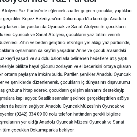
lyesi Yaz Partisi’nde eğlenceli saatler geçiren çocuklar, yaptıkları
kalar geçirdiler. Kepez Belediyesi’nin Dokumapark’ta kurduğu Anadolu
ağırlarken, bir yandan da Oyuncak ve Sanat Atölyesi ile çocukların
zesi Oyuncak ve Sanat Atölyesi, çocukların yaz tatilini verimli
üzenledi. Zihin ve beden geliştirici etkinliğin yer aldığı yaz partisinde,
uncaklarla oynamanın da keyfini yaşadılar. Anne ve çocuk arasındaki
vuz keyfi yaşadı ve su dolu balonlarla belirlenen hedeflere atış yaptı.
leriyle birlikte hayal gücünü zorlayan ve el becerisini ortaya çıkaran
bir ortamı paylaşma imkânı buldu. Partiler, şenlikler Anadolu Oyuncak
er ve şenliklerde düzenlenerek, çocukların iç dünyasının dışavurumu
aş grubuna hitap ederek, çocukların gelişim alanlarını destekleyip
ışmalara kapı açıyor. Saatlik seanslar şeklinde gerçekleştirilen atölye
upları da katılım sağlıyor. Anadolu Oyuncak Müzesi’nin Oyuncak ve
eyenler (0242) 334 09 00 nolu telefon hattından gerekli bilgilere
çalışmalarının yer aldığı Anadolu Oyuncak Müzesi Oyuncak ve Sanat
en tüm çocukları Dokumapark’a bekliyor.