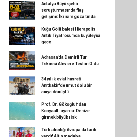
Antalya Büyükşehir
soruşturmasında flaş
gelişme: İki isim gözaltında
Kuğu Gölü balesi Hierapolis
Antik Tiyatrosu'nda büyüleyici
gece
Adrasan'da Demirli Tur
Teknesi Alevlere Teslim Oldu
34 yıllık evlat hasreti
Anıtkabir'de umut dolu bir
anıya dönüştü
Prof. Dr. Gökoğlu'ndan
Konyaaltı uyarısı: Denize
girmek büyük risk
Türk atıcılığı Avrupa'da tarih
yazdı! Altın madalya