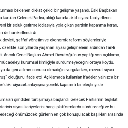
urması beklenen dikkat çekici bir gelişme yaşandı. Eski Başbakan
kurulan Gelecek Partisi, aldığı kararla aktif siyasi faaliyetlerini
eni bir soluk getirme iddiasıyla yola çıkan partinin kapanma kararı,
leri de hareketlendirdi.
 devleti, şeffaf yönetim ve ekonomik reform söylemleriyle
özellikle son yıllarda yaşanan siyasi gelişmelerin ardından farklı
işti. Ancak Genel Başkan Ahmet Davutoğlu'nun yaptığı son açıklama,
i mücadeleyi kurumsal kimliğiyle sürdürmeyeceğini ortaya koydu.
ın ya da geri adımın sonucu olmadığını vurgularken, mevcut siyasi
uş" olduğunu ifade etti. Açıklamada kullanılan ifadeler, yalnızca bir
iye'deki
siyaset
anlayışına yönelik kapsamlı bir eleştiriyi de
sımaları şimdiden tartışılmaya başlandı. Gelecek Partisi'nin teşkilat
icilerinin siyasi kariyerlerini hangi platformlarda sürdüreceği ve bu
 edeceği önümüzdeki günlerin en çok konuşulacak başlıkları arasında