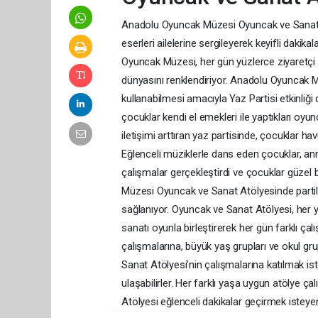
Anadolu Oyuncak Müzesi Oyuncak ve Sanat Atö
eserleri ailelerine sergileyerek keyifli daki
Oyuncak Müzesi, her gün yüzlerce ziyaretçi 
dünyasını renklendiriyor. Anadolu Oyuncak Mü
kullanabilmesi amacıyla Yaz Partisi etkinliği d
çocuklar kendi el emekleri ile yaptıkları oy
iletişimi arttıran yaz partisinde, çocuklar ha
Eğlenceli müziklerle dans eden çocuklar, anne
çalışmalar gerçekleştirdi ve çocuklar güzel 
Müzesi Oyuncak ve Sanat Atölyesinde partil
sağlanıyor. Oyuncak ve Sanat Atölyesi, her y
sanatı oyunla birleştirerek her gün farklı çal
çalışmalarına, büyük yaş grupları ve okul gr
Sanat Atölyesi’nin çalışmalarına katılmak ist
ulaşabilirler. Her farklı yaşa uygun atölye 
Atölyesi eğlenceli dakikalar geçirmek istey