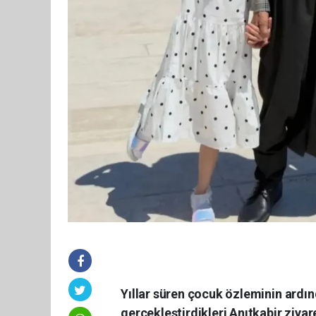
Yıllar süren çocuk özleminin ardınd
gerçekleştirdikleri Anıtkabir ziyar