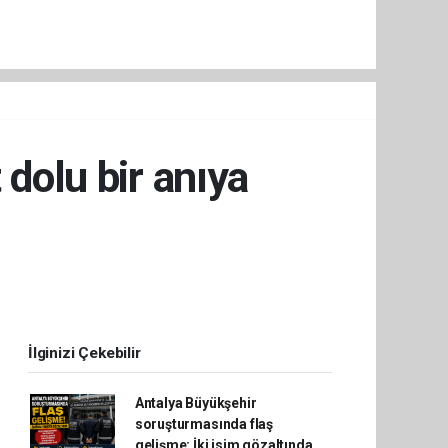
 dolu bir anıya
İlginizi Çekebilir
Antalya Büyükşehir
soruşturmasında flaş
gelişme: İki isim gözaltında