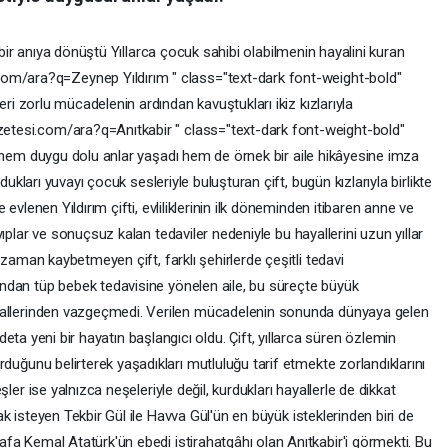
bir
anıya
dönüştü
Yıllarca
çocuk
sahibi
olabilmenin
hayalini
kuran
i.com/ara?q=Zeynep
Yıldırım
"
class="text-dark
font-weight-bold"
leri
zorlu
mücadelenin
ardından
kavuştukları
ikiz
kızlarıyla
zetesi.com/ara?q=Anıtkabir
"
class="text-dark
font-weight-bold"
hem
duygu
dolu
anlar
yaşadı
hem
de
örnek
bir
aile
hikâyesine
imza
dukları
yuvayı
çocuk
sesleriyle
buluşturan
çift,
bugün
kızlarıyla
birlikte
ce
evlenen
Yıldırım
çifti,
evliliklerinin
ilk
döneminden
itibaren
anne
ve
yıplar
ve
sonuçsuz
kalan
tedaviler
nedeniyle
bu
hayallerini
uzun
yıllar
r
zaman
kaybetmeyen
çift,
farklı
şehirlerde
çeşitli
tedavi
ından
tüp
bebek
tedavisine
yönelen
aile,
bu
süreçte
büyük
allerinden
vazgeçmedi.
Verilen
mücadelenin
sonunda
dünyaya
gelen
deta
yeni
bir
hayatın
başlangıcı
oldu.
Çift,
yıllarca
süren
özlemin
urduğunu
belirterek
yaşadıkları
mutluluğu
tarif
etmekte
zorlandıklarını
eşler
ise
yalnızca
neşeleriyle
değil,
kurdukları
hayallerle
de
dikkat
ak
isteyen
Tekbir
Gül
ile
Havva
Gül'ün
en
büyük
isteklerinden
biri
de
afa
Kemal
Atatürk'ün
ebedi
istirahatgâhı
olan
Anıtkabir'i
görmekti.
Bu