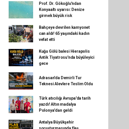
Prof. Dr. Gökoğlu'ndan
Konyaaltı uyarısı: Denize
girmek büyük risk
Bahçeye devrilen kamyonet
can aldı! 65 yaşındaki kadın
vefat etti
Kuğu Gölü balesi Hierapolis
Antik Tiyatrosu'nda büyüleyici
gece
Adrasan'da Demirli Tur
Teknesi Alevlere Teslim Oldu
Türk atıcılığı Avrupa'da tarih
yazdı! Altın madalya
Polonya'dan geldi
Antalya Büyükşehir
soruşturmasında flaş