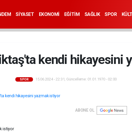
NDEM
SİYASET
EKONOMİ
EĞİTİM
SAĞLIK
SPOR
KÜL
iktaş'ta kendi hikayesini 
15.06.2024 - 22:31, Güncelleme: 01.01.1970 - 02:00
SPOR
ABONE OL
 istiyor