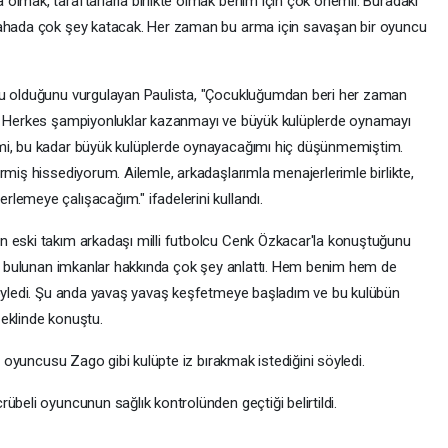
olmak, taraftarlarla birlikte olmak benim için çok önemli. Buradaki
sahada çok şey katacak. Her zaman bu arma için savaşan bir oyuncu
lu olduğunu vurgulayan Paulista, "Çocukluğumdan beri her zaman
m. Herkes şampiyonluklar kazanmayı ve büyük kulüplerde oynamayı
imi, bu kadar büyük kulüplerde oynayacağımı hiç düşünmemiştim.
rmiş hissediyorum. Ailemle, arkadaşlarımla menajerlerimle birlikte,
lemeye çalışacağım." ifadelerini kullandı.
n eski takım arkadaşı milli futbolcu Cenk Özkacar'la konuştuğunu
ada bulunan imkanlar hakkında çok şey anlattı. Hem benim hem de
 söyledi. Şu anda yavaş yavaş keşfetmeye başladım ve bu kulübün
eklinde konuştu.
ki oyuncusu Zago gibi kulüpte iz bırakmak istediğini söyledi.
übeli oyuncunun sağlık kontrolünden geçtiği belirtildi.