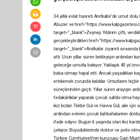
34
yıllık
evlat
hasreti
Anıtkabir'de
umut
dolu
Abuzer
ve
href="https://www.kalpgazetes
target="_blank">Zeynep
Yıldırım
çifti,
verdik
gerçekleştirdikleri
href="https://www.kalpga
target="_blank">Anıtkabir
ziyareti
sırasında
attı.
Uzun
yıllar
süren
bekleyişin
ardından
kur
geleceğe
umutla
bakıyor.
Yaklaşık
40
yıl
ön
baba
olmayı
hayal
etti.
Ancak
yaşadıkları
ka
ertelemek
zorunda
kaldılar.
Umutlarını
hiçbi
süreçlerinden
geçti.
Yıllar
süren
arayışın
ard
fedakârlıklar
yaparak
çocuk
sahibi
olma
hay
ikiz
kızları
Tekbir
Gül
ve
Havva
Gül,
aile
için
a
ardından
evlerini
çocuk
kahkahalarının
dold
ifade
ediyor.
Bugün
6
yaşında
olan
ikiz
kard
çekiyor.
Büyüdüklerinde
doktor
ve
polis
olm
Türkiye
Cumhuriyeti'nin
kurucusu
Gazi
Must