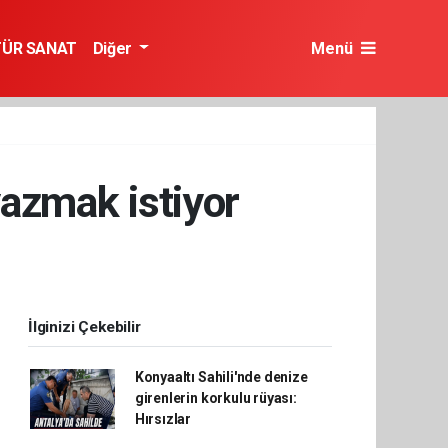
TÜR SANAT
Diğer
Menü
yazmak istiyor
İlginizi Çekebilir
Konyaaltı Sahili'nde denize
girenlerin korkulu rüyası:
Hırsızlar