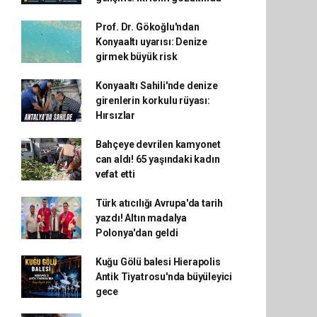
Prof. Dr. Gökoğlu'ndan
Konyaaltı uyarısı: Denize
girmek büyük risk
Konyaaltı Sahili'nde denize
girenlerin korkulu rüyası:
Hırsızlar
Bahçeye devrilen kamyonet
can aldı! 65 yaşındaki kadın
vefat etti
Türk atıcılığı Avrupa'da tarih
yazdı! Altın madalya
Polonya'dan geldi
Kuğu Gölü balesi Hierapolis
Antik Tiyatrosu'nda büyüleyici
gece