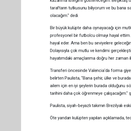
kazanma isteğimi göstereceğim. Beşiktaş'ta 
taraftarın tutkusunu biliyorum ve bu bana 
olacağım." dedi.
Bir büyük kulüpte daha oynayacağı için mut
profesyonel bir futbolcu olmayı hayal etti
hayal eder. Ama ben bu seviyelere geleceğ
Dolayısıyla çok mutlu ve kendimi gerçekleşti
hayatımdaki amaçlarıma doğru her zaman iler
Transferi öncesinde Valencia'da forma giye
belirten Paulista, "Bana şehir, ülke ve bur
ailem için en iyi şeylerin burada olduğunu
tarihini daha çok öğrenmeye çalışacağım." ş
Paulista, siyah-beyazlı takımın Brezilyalı es
Öte yandan kulüpten yapılan açıklamada, tecr