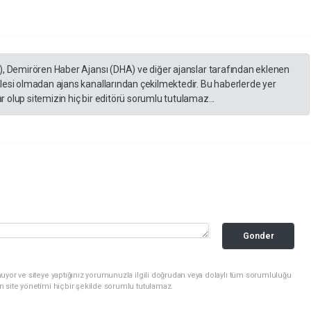
), Demirören Haber Ajansı (DHA) ve diğer ajanslar tarafından eklenen
lesi olmadan ajans kanallarından çekilmektedir. Bu haberlerde yer
 olup sitemizin hiç bir editörü sorumlu tutulamaz...
Gonder
uyor ve siteye yaptığınız yorumunuzla ilgili doğrudan veya dolaylı tüm sorumluluğu
n site yönetimi hiçbir şekilde sorumlu tutulamaz.