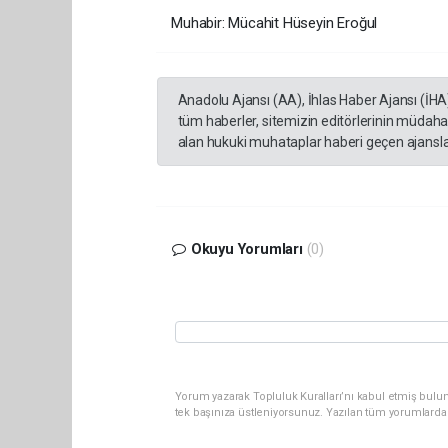
Muhabir: Mücahit Hüseyin Eroğul
Anadolu Ajansı (AA), İhlas Haber Ajansı (İHA
tüm haberler, sitemizin editörlerinin müdaha
alan hukuki muhataplar haberi geçen ajanslar
Okuyu Yorumları
(0)
Yorum yazarak Topluluk Kuralları’nı kabul etmiş bulun
tek başınıza üstleniyorsunuz. Yazılan tüm yorumlarda