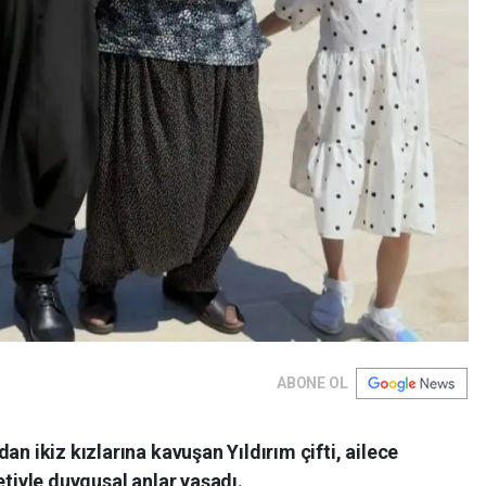
ABONE OL
an ikiz kızlarına kavuşan Yıldırım çifti, ailece
etiyle duygusal anlar yaşadı.