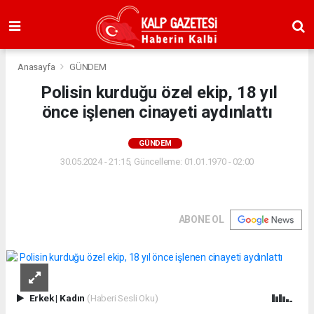
Anasayfa
GÜNDEM
Polisin kurduğu özel ekip, 18 yıl
önce işlenen cinayeti aydınlattı
GÜNDEM
30.05.2024 - 21:15, Güncelleme: 01.01.1970 - 02:00
ABONE OL
Erkek
|
Kadın
(Haberi Sesli Oku)