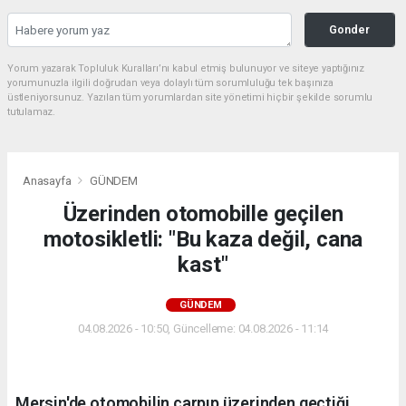
Gonder
Yorum yazarak Topluluk Kuralları’nı kabul etmiş bulunuyor ve siteye yaptığınız
yorumunuzla ilgili doğrudan veya dolaylı tüm sorumluluğu tek başınıza
üstleniyorsunuz. Yazılan tüm yorumlardan site yönetimi hiçbir şekilde sorumlu
tutulamaz.
Anasayfa
GÜNDEM
Üzerinden otomobille geçilen
motosikletli: "Bu kaza değil, cana
kast"
GÜNDEM
04.08.2026 - 10:50, Güncelleme: 04.08.2026 - 11:14
Mersin'de otomobilin çarpıp üzerinden geçtiği