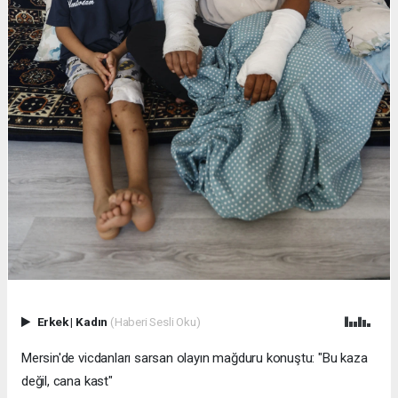
Erkek
|
Kadın
(Haberi Sesli Oku)
Mersin'de vicdanları sarsan olayın mağduru konuştu: "Bu kaza
değil, cana kast"