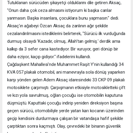
Tutuklanan sürücüden şikayetçi olduklarını dile getiren Aksaç,
"Onun daha çok ceza almasını istiyorum ki başka canlar
yanmasın. Başka insanlara, çocuklara bunu yapmasın." dedi.
Aksaç'ın ağabeyi Özcan Aksaç da zanlının ağır şekilde
cezalandırılmasını istediklerini belirterek, "Sürücü ilk vurduğunda
durmuş olsaydı 'Kazadır, olmuş, Allah'tan gelmiş.' derdik ama
kalkıp da 3 sefer cana kastediyor. Bir vuruyor, geri dönüp bir
daha eziyor, kaçıp gidiyor." ifadelerini kullandı.
Çağdaşkent Mahallesi'nde Muhammet Raşit Y'nin kullandığı 34
KVA 057 plakalı otomobil, ani manevrayla sola dönüş yaparken
karşı yönden gelen Adem Aksaç idaresindeki 33 CKP 09 plakalı
motosiklete çarpmıştı. Çarpışmanın etkisiyle motosikletteki çift
ve kızı yola savrulmuş, oğlan çocuğu ise otomobilin kaputuna
düşmüştü. Kaputtaki çocuğu indirip yeniden direksiyon başına
geçen sürücü, otomobiliyle yerde yatan karı kocanın üzerinden
geçip kendisini durdurmaya çalışan bir vatandaşa hafif şekilde
çarptıktan sonra kaçmıştı. Olay, çevredeki bir binanın güvenlik