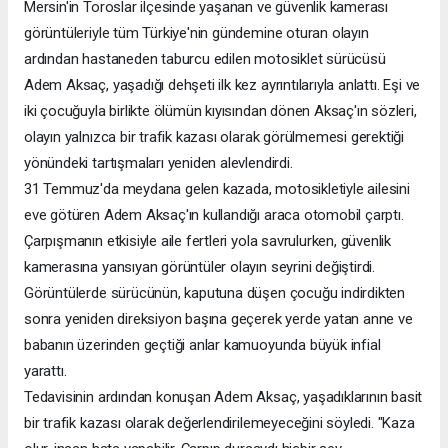
Mersin'in Toroslar ilçesinde yaşanan ve güvenlik kamerası
görüntüleriyle tüm Türkiye'nin gündemine oturan olayın
ardından hastaneden taburcu edilen motosiklet sürücüsü
Adem Aksaç, yaşadığı dehşeti ilk kez ayrıntılarıyla anlattı. Eşi ve
iki çocuğuyla birlikte ölümün kıyısından dönen Aksaç'ın sözleri,
olayın yalnızca bir trafik kazası olarak görülmemesi gerektiği
yönündeki tartışmaları yeniden alevlendirdi.
31 Temmuz'da meydana gelen kazada, motosikletiyle ailesini
eve götüren Adem Aksaç'ın kullandığı araca otomobil çarptı.
Çarpışmanın etkisiyle aile fertleri yola savrulurken, güvenlik
kamerasına yansıyan görüntüler olayın seyrini değiştirdi.
Görüntülerde sürücünün, kaputuna düşen çocuğu indirdikten
sonra yeniden direksiyon başına geçerek yerde yatan anne ve
babanın üzerinden geçtiği anlar kamuoyunda büyük infial
yarattı.
Tedavisinin ardından konuşan Adem Aksaç, yaşadıklarının basit
bir trafik kazası olarak değerlendirilemeyeceğini söyledi. "Kaza