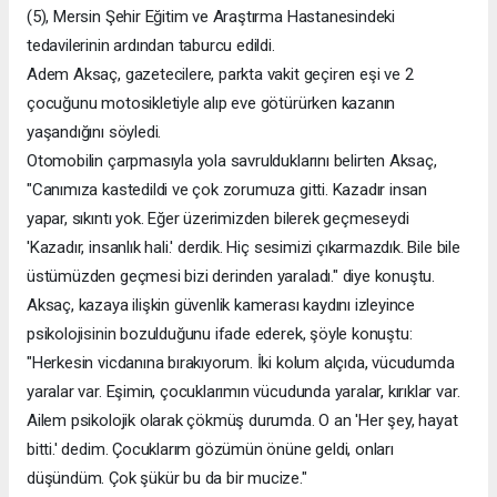
(5), Mersin Şehir Eğitim ve Araştırma Hastanesindeki
tedavilerinin ardından taburcu edildi.
Adem Aksaç, gazetecilere, parkta vakit geçiren eşi ve 2
çocuğunu motosikletiyle alıp eve götürürken kazanın
yaşandığını söyledi.
Otomobilin çarpmasıyla yola savrulduklarını belirten Aksaç,
"Canımıza kastedildi ve çok zorumuza gitti. Kazadır insan
yapar, sıkıntı yok. Eğer üzerimizden bilerek geçmeseydi
'Kazadır, insanlık hali.' derdik. Hiç sesimizi çıkarmazdık. Bile bile
üstümüzden geçmesi bizi derinden yaraladı." diye konuştu.
Aksaç, kazaya ilişkin güvenlik kamerası kaydını izleyince
psikolojisinin bozulduğunu ifade ederek, şöyle konuştu:
"Herkesin vicdanına bırakıyorum. İki kolum alçıda, vücudumda
yaralar var. Eşimin, çocuklarımın vücudunda yaralar, kırıklar var.
Ailem psikolojik olarak çökmüş durumda. O an 'Her şey, hayat
bitti.' dedim. Çocuklarım gözümün önüne geldi, onları
düşündüm. Çok şükür bu da bir mucize."