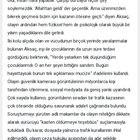
olur, insan hata yapabilir. Çarpıp dursaydı hiçbir şey
söylemezdik. 'Allah'tan geldi' der geçerdik. Ama üzerimizden
bilerek geçmesi bizim için kazanın ötesine geçti." diyen Aksaç,
olayın ardından hem fiziksel hem de psikolojik olarak büyük bir
yıkım yaşadıklarını dile getirdi.
İki kolu alçıda olan ve vücudunun birçok yerinde yaralanmalar
bulunan Aksaç, eşi ile çocuklarının da uzun süre tedavi
gördüğünü belirterek, "Yerde yatarken tek düşündüğüm
çocuklarımdı. O an her şeyin bittiğini sandım. Bugün
hayattaysak bunun tek açıklaması mucize." ifadelerini kullandı.
Olayın güvenlik kamerası görüntülerinin milyonlarca kişi
tarafından izlenmesi, sosyal medyada da geniş yankı uyandırdı.
Çok sayıda kullanıcı, görüntülerin sıradan bir trafik kazasının
çok ötesinde olduğunu savunarak adalet çağrısında bulundu.
Soruşturmayı yürüten adli makamlar da olayın niteliğini dikkate
alarak sürücüyü "kasten öldürmeye teşebbüs" suçlamasıyla
tutukladı. Bu karar, dosyada yalnızca trafik kurallarının ihlal
edilmediği, olayın ceza hukuku açısından da ağır şekilde