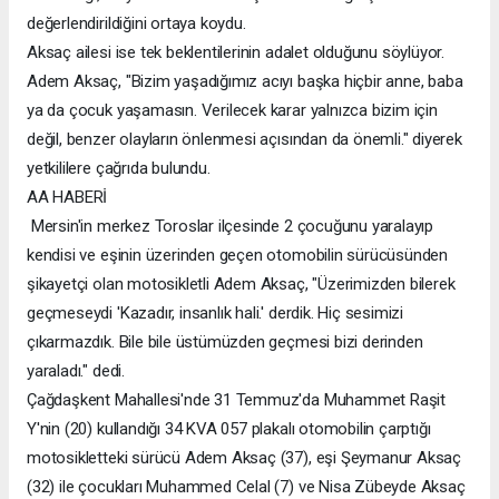
değerlendirildiğini ortaya koydu.
Aksaç ailesi ise tek beklentilerinin adalet olduğunu söylüyor.
Adem Aksaç, "Bizim yaşadığımız acıyı başka hiçbir anne, baba
ya da çocuk yaşamasın. Verilecek karar yalnızca bizim için
değil, benzer olayların önlenmesi açısından da önemli." diyerek
yetkililere çağrıda bulundu.
AA HABERİ
Mersin'in merkez Toroslar ilçesinde 2 çocuğunu yaralayıp
kendisi ve eşinin üzerinden geçen otomobilin sürücüsünden
şikayetçi olan motosikletli Adem Aksaç, "Üzerimizden bilerek
geçmeseydi 'Kazadır, insanlık hali.' derdik. Hiç sesimizi
çıkarmazdık. Bile bile üstümüzden geçmesi bizi derinden
yaraladı." dedi.
Çağdaşkent Mahallesi'nde 31 Temmuz'da Muhammet Raşit
Y'nin (20) kullandığı 34 KVA 057 plakalı otomobilin çarptığı
motosikletteki sürücü Adem Aksaç (37), eşi Şeymanur Aksaç
(32) ile çocukları Muhammed Celal (7) ve Nisa Zübeyde Aksaç