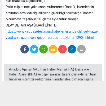
kamerasınca kaydedilmişti.
Polis ekiplerince yakalanan Muhammet Raşit Y., işlemlerinin
ardından sevk edildiği adliyede çıkarıldığı hakimlikçe "kasten
öldürmeye teşebbüs" suçlamasıyla tutuklanmıştı.
OLAY DETAYI AŞAĞIDAKİ LİNKTE
https://www.kalpgazetesi.com/haber-mersinde-dehset-kaza-
yaralilarin-uzerinden-gecen-surucu-tutuklandi-129045.html
Anadolu Ajansı (AA), İhlas Haber Ajansı (İHA), Demirören
Haber Ajansı (DHA) ve diğer ajanslar tarafından eklenen tüm
haberler, sitemizin editörlerinin müdahalesi olmadan ajans
kanallarından çekilmektedir. Bu haberlerde yer alan hukuki
muhataplar haberi geçen ajanslar olup sitemizin hiç bir
editörü sorumlu tutulamaz...