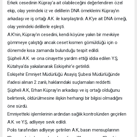
Erkek cesedinin Küpray'a ait olabileceğini değerlendiren özel
ekip, olay yerindeki iz ve delillerin DNA örneklerini Küpray'ın
arkadaşı ve iş ortağı A.K. ile karşılaştırdı. A.K'ye ait DNA örneği,
olay yerindeki delillerle eşleşti.
A.K'nin, Küpray'ın cesedini, kendi köyüne yakın bir mevkiiye
gömmeye çalıştığı ancak ceset kısmen gömüldüğü için o
dönemde kısa zamanda bulunduğu tespit edildi.
Şüpheli A.K. ve ona cinayette yardım ettiği iddia edilen Y.Ş,
Kütahya'da yakalanarak Eskişehir’e getirildi.
Eskişehir Emniyet Müdürlüğü Asayiş Şubesi Müdürlüğünde
ifadesi alınan 2 zanlı, haklarındaki suçlamaları reddetti.
Şüpheli A.K, Erhan Küpray'ın arkadaşı ve iş ortağı olduğunu
belirterek, öldürülmesine ilişkin herhangi bir bilgisi olmadığını
öne sürdü.
Emniyetteki işlemlerinin ardından sağlık kontrolünden geçirilen
A.K. ve Y.Ş, adliyeye sevk edildi.
Polis tarafından adliyeye getirilen A.K, basın mensuplarının