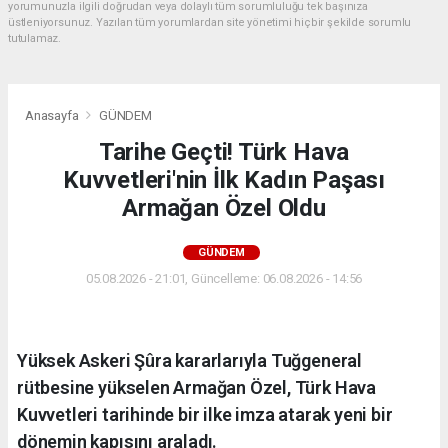
yorumunuzla ilgili doğrudan veya dolaylı tüm sorumluluğu tek başınıza
üstleniyorsunuz. Yazılan tüm yorumlardan site yönetimi hiçbir şekilde sorumlu
tutulamaz.
Anasayfa
GÜNDEM
Tarihe Geçti! Türk Hava
Kuvvetleri'nin İlk Kadın Paşası
Armağan Özel Oldu
GÜNDEM
05.08.2026 - 21:01, Güncelleme: 06.08.2026 - 14:56
Yüksek Askeri Şûra kararlarıyla Tuğgeneral
rütbesine yükselen Armağan Özel, Türk Hava
Kuvvetleri tarihinde bir ilke imza atarak yeni bir
dönemin kapısını araladı.