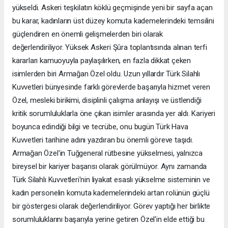
yükseldi. Askeri teşkilatın köklü geçmişinde yeni bir sayfa açan
bu karar, kadınların üst düzey komuta kademelerindeki temsilini
güçlendiren en önemli gelişmelerden biri olarak
değerlendiriliyor. Yüksek Askeri Şûra toplantısında alınan terfi
kararları kamuoyuyla paylaşılırken, en fazla dikkat çeken
isimlerden biri Armağan Özel oldu. Uzun yıllardır Türk Silahlı
Kuvvetleri bünyesinde farklı görevlerde başarıyla hizmet veren
Özel, mesleki birikimi, disiplinli çalışma anlayışı ve üstlendiği
kritik sorumluluklarla öne çıkan isimler arasında yer aldı. Kariyeri
boyunca edindiği bilgi ve tecrübe, onu bugün Türk Hava
Kuvvetleri tarihine adını yazdıran bu önemli göreve taşıdı.
Armağan Özel'in Tuğgeneral rütbesine yükselmesi, yalnızca
bireysel bir kariyer başarısı olarak görülmüyor. Aynı zamanda
Türk Silahlı Kuvvetleri'nin liyakat esaslı yükselme sisteminin ve
kadın personelin komuta kademelerindeki artan rolünün güçlü
bir göstergesi olarak değerlendiriliyor. Görev yaptığı her birlikte
sorumluluklarını başarıyla yerine getiren Özel'in elde ettiği bu