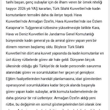
tarihi başarı, genç subaylar için de ilham veren bir örnek niteliği
taşıyor. 2026 yılı YAŞ kararları, Türk Silahlı Kuvvetleri'nde kadın
komutanların temsilini daha da ileriye taşıdı. Hava
Kuvvetleri'nde Armağan Özel'in, Hava Kuvvetleri'nde ise Özlem
Karapınar'ın Tuğgeneral rütbesine yükselmesiyle birlikte Kara,
Hava ve Deniz Kuvvetleri ile Jandarma Genel Komutanlığı
bünyesinde kadın general ya da amiral görev yapan yeni bir
dönem resmen başlamış oldu. Böylece Türk Silahlı
Kuvvetleri'nin dört ana kuvvet yapısında da kadın komutanlar en
üst düzey rütbelerde görev alır hale geldi. Dünyanın birçok
ülkesinde olduğu gibi Türkiye'de de kadın personelin savunma
alanındaki görev ve sorumlulukları her geçen yıl genişliyor.
Eğitim faaliyetlerinden harekât planlamasına, idari görevlerden
operasyonel sorumluluklara kadar birçok alanda başarıyla
görev yapan kadın subaylar, artık komuta kademelerinde de
daha görünür bir rol üstleniyor. Armağan Özel'in aldığı yeni
rütbe, bu değişimin en somut göstergelerinden biri olarak öne