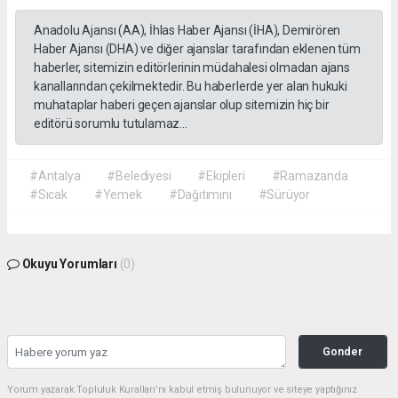
Anadolu Ajansı (AA), İhlas Haber Ajansı (İHA), Demirören
Haber Ajansı (DHA) ve diğer ajanslar tarafından eklenen tüm
haberler, sitemizin editörlerinin müdahalesi olmadan ajans
kanallarından çekilmektedir. Bu haberlerde yer alan hukuki
muhataplar haberi geçen ajanslar olup sitemizin hiç bir
editörü sorumlu tutulamaz...
#Antalya
#Belediyesi
#Ekipleri
#Ramazanda
#Sıcak
#Yemek
#Dağıtımını
#Sürüyor
Okuyu Yorumları
(0)
Gonder
Yorum yazarak Topluluk Kuralları’nı kabul etmiş bulunuyor ve siteye yaptığınız