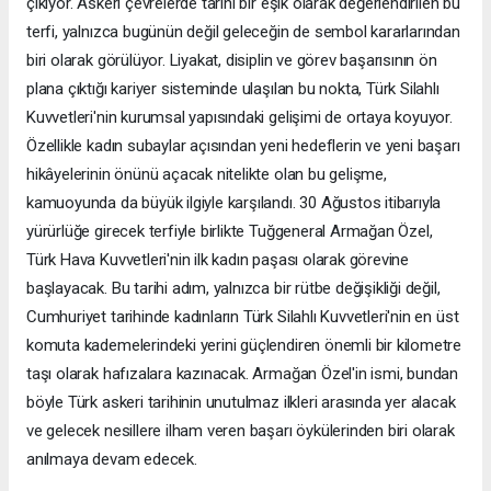
çıkıyor. Askeri çevrelerde tarihi bir eşik olarak değerlendirilen bu
terfi, yalnızca bugünün değil geleceğin de sembol kararlarından
biri olarak görülüyor. Liyakat, disiplin ve görev başarısının ön
plana çıktığı kariyer sisteminde ulaşılan bu nokta, Türk Silahlı
Kuvvetleri'nin kurumsal yapısındaki gelişimi de ortaya koyuyor.
Özellikle kadın subaylar açısından yeni hedeflerin ve yeni başarı
hikâyelerinin önünü açacak nitelikte olan bu gelişme,
kamuoyunda da büyük ilgiyle karşılandı. 30 Ağustos itibarıyla
yürürlüğe girecek terfiyle birlikte Tuğgeneral Armağan Özel,
Türk Hava Kuvvetleri'nin ilk kadın paşası olarak görevine
başlayacak. Bu tarihi adım, yalnızca bir rütbe değişikliği değil,
Cumhuriyet tarihinde kadınların Türk Silahlı Kuvvetleri'nin en üst
komuta kademelerindeki yerini güçlendiren önemli bir kilometre
taşı olarak hafızalara kazınacak. Armağan Özel'in ismi, bundan
böyle Türk askeri tarihinin unutulmaz ilkleri arasında yer alacak
ve gelecek nesillere ilham veren başarı öykülerinden biri olarak
anılmaya devam edecek.