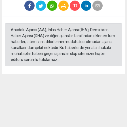
Anadolu Ajansı (AA), İhlas Haber Ajansı (İHA), Demirören
Haber Ajansı (DHA) ve diğer ajanslar tarafından eklenen tüm
haberler, sitemizin editörlerinin müdahalesi olmadan ajans
kanallarından çekilmektedir. Bu haberlerde yer alan hukuki
muhataplar haberi geçen ajanslar olup sitemizin hiç bir
editörü sorumlu tutulamaz...
#Yüksek askeri şüra
#Tuğgeneral rütbe
#Türk kara kuvvetleri
#tarihe geçti
#paşa
#Armağan Özel
#Hava küvvetleri
#
Okuyu Yorumları
(0)