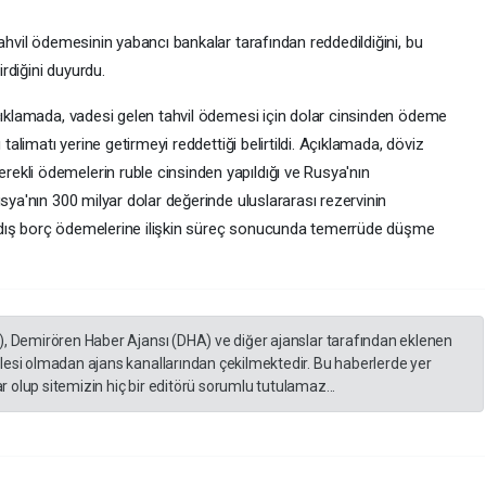
tahvil ödemesinin yabancı bankalar tarafından reddedildiğini, bu
rdiğini duyurdu.
açıklamada, vadesi gelen tahvil ödemesi için dolar cinsinden ödeme
 talimatı yerine getirmeyi reddettiği belirtildi. Açıklamada, döviz
kli ödemelerin ruble cinsinden yapıldığı ve Rusya'nın
sya'nın 300 milyar dolar değerinde uluslararası rezervinin
 dış borç ödemelerine ilişkin süreç sonucunda temerrüde düşme
), Demirören Haber Ajansı (DHA) ve diğer ajanslar tarafından eklenen
lesi olmadan ajans kanallarından çekilmektedir. Bu haberlerde yer
 olup sitemizin hiç bir editörü sorumlu tutulamaz...