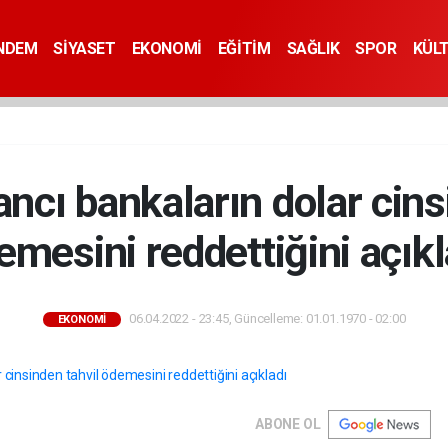
NDEM
SİYASET
EKONOMİ
EĞİTİM
SAĞLIK
SPOR
KÜL
ncı bankaların dolar cins
emesini reddettiğini açıkl
06.04.2022 - 23:45, Güncelleme: 01.01.1970 - 02:00
EKONOMİ
ABONE OL