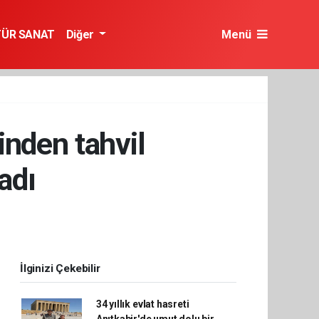
TÜR SANAT
Diğer
Menü
inden tahvil
adı
İlginizi Çekebilir
34 yıllık evlat hasreti