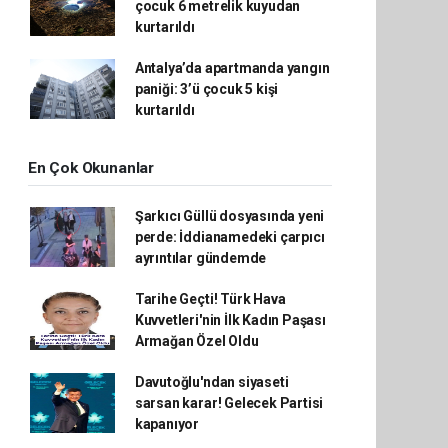
çocuk 6 metrelik kuyudan
kurtarıldı
Antalya’da apartmanda yangın
paniği: 3’ü çocuk 5 kişi
kurtarıldı
En Çok Okunanlar
Şarkıcı Güllü dosyasında yeni
perde: İddianamedeki çarpıcı
ayrıntılar gündemde
Tarihe Geçti! Türk Hava
Kuvvetleri'nin İlk Kadın Paşası
Armağan Özel Oldu
Davutoğlu'ndan siyaseti
sarsan karar! Gelecek Partisi
kapanıyor