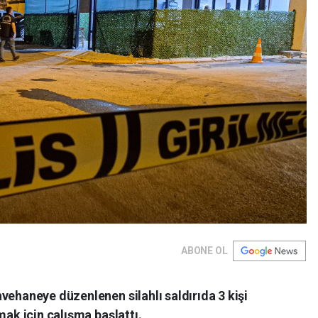
ABONE OL
vehaneye düzenlenen silahlı saldırıda 3 kişi
mak için çalışma başlattı.