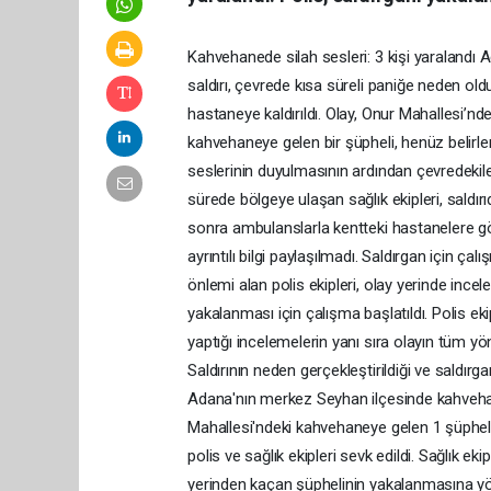
Kahvehanede silah sesleri: 3 kişi yaralandı 
saldırı, çevrede kısa süreli paniğe neden old
hastaneye kaldırıldı. Olay, Onur Mahallesi’nd
kahvehaneye gelen bir şüpheli, henüz belirle
seslerinin duyulmasının ardından çevredekileri
sürede bölgeye ulaşan sağlık ekipleri, saldırı
sonra ambulanslarla kentteki hastanelere götür
ayrıntılı bilgi paylaşılmadı. Saldırgan için ç
önlemi alan polis ekipleri, olay yerinde incele
yakalanması için çalışma başlatıldı. Polis ek
yaptığı incelemelerin yanı sıra olayın tüm yön
Saldırının neden gerçekleştirildiği ve saldırga
Adana'nın merkez Seyhan ilçesinde kahvehane
Mahallesi'ndeki kahvehaneye gelen 1 şüpheli,
polis ve sağlık ekipleri sevk edildi. Sağlık eki
yerinden kaçan şüphelinin yakalanmasına yön