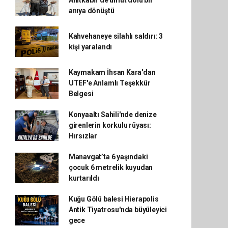
Anıtkabir'de umut dolu bir
anıya dönüştü
Kahvehaneye silahlı saldırı: 3
kişi yaralandı
Kaymakam İhsan Kara'dan
UTEF'e Anlamlı Teşekkür
Belgesi
Konyaaltı Sahili'nde denize
girenlerin korkulu rüyası:
Hırsızlar
Manavgat’ta 6 yaşındaki
çocuk 6 metrelik kuyudan
kurtarıldı
Kuğu Gölü balesi Hierapolis
Antik Tiyatrosu'nda büyüleyici
gece