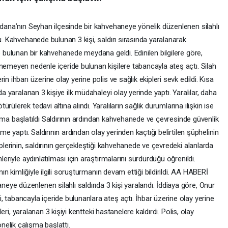
Adana’nın Seyhan ilçesinde bir kahvehaneye yönelik düzenlenen silahlı
u. Kahvehanede bulunan 3 kişi, saldırı sırasında yaralanarak
e bulunan bir kahvehanede meydana geldi. Edinilen bilgilere göre,
nemeyen nedenle içeride bulunan kişilere tabancayla ateş açtı. Silah
n ihbarı üzerine olay yerine polis ve sağlık ekipleri sevk edildi. Kısa
da yaralanan 3 kişiye ilk müdahaleyi olay yerinde yaptı. Yaralılar, daha
ülerek tedavi altına alındı. Yaralıların sağlık durumlarına ilişkin ise
alışma başlatıldı Saldırının ardından kahvehanede ve çevresinde güvenlik
me yaptı. Saldırının ardından olay yerinden kaçtığı belirtilen şüphelinin
iplerinin, saldırının gerçekleştiği kahvehanede ve çevredeki alanlarda
leriyle aydınlatılması için araştırmalarını sürdürdüğü öğrenildi.
nın kimliğiyle ilgili soruşturmanın devam ettiği bildirildi. AA HABERİ
ye düzenlenen silahlı saldırıda 3 kişi yaralandı. İddiaya göre, Onur
 tabancayla içeride bulunanlara ateş açtı. İhbar üzerine olay yerine
pleri, yaralanan 3 kişiyi kentteki hastanelere kaldırdı. Polis, olay
elik çalışma başlattı.