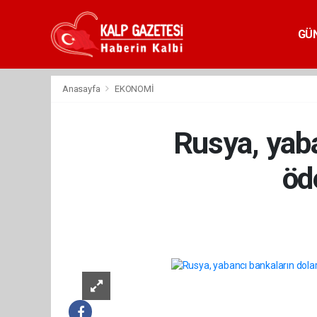
GÜ
Anasayfa
EKONOMİ
Rusya, yaba
öd