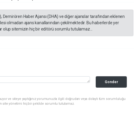
), Demirören Haber Ajansı (DHA) ve diğer ajanslar tarafından eklenen
lesi olmadan ajans kanallarından çekilmektedir. Bu haberlerde yer
 olup sitemizin hiç bir editörü sorumlu tutulamaz...
Gonder
uyor ve siteye yaptığınız yorumunuzla ilgili doğrudan veya dolaylı tüm sorumluluğu
n site yönetimi hiçbir şekilde sorumlu tutulamaz.