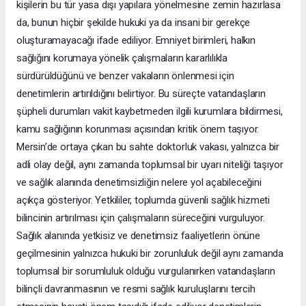
kişilerin bu tür yasa dışı yapılara yönelmesine zemin hazırlasa
da, bunun hiçbir şekilde hukuki ya da insani bir gerekçe
oluşturamayacağı ifade ediliyor. Emniyet birimleri, halkın
sağlığını korumaya yönelik çalışmaların kararlılıkla
sürdürüldüğünü ve benzer vakaların önlenmesi için
denetimlerin artırıldığını belirtiyor. Bu süreçte vatandaşların
şüpheli durumları vakit kaybetmeden ilgili kurumlara bildirmesi,
kamu sağlığının korunması açısından kritik önem taşıyor.
Mersin’de ortaya çıkan bu sahte doktorluk vakası, yalnızca bir
adli olay değil, aynı zamanda toplumsal bir uyarı niteliği taşıyor
ve sağlık alanında denetimsizliğin nelere yol açabileceğini
açıkça gösteriyor. Yetkililer, toplumda güvenli sağlık hizmeti
bilincinin artırılması için çalışmaların süreceğini vurguluyor.
Sağlık alanında yetkisiz ve denetimsiz faaliyetlerin önüne
geçilmesinin yalnızca hukuki bir zorunluluk değil aynı zamanda
toplumsal bir sorumluluk olduğu vurgulanırken vatandaşların
bilinçli davranmasının ve resmi sağlık kuruluşlarını tercih