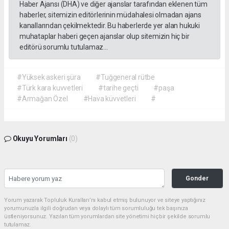
Haber Ajansı (DHA) ve diğer ajanslar tarafından eklenen tüm
haberler, sitemizin editörlerinin müdahalesi olmadan ajans
kanallarından çekilmektedir. Bu haberlerde yer alan hukuki
muhataplar haberi geçen ajanslar olup sitemizin hiç bir
editörü sorumlu tutulamaz...
#Yüksek askeri şüra
#Tuğgeneral rütbe
#Türk kara kuvvetleri
#tarihe geçti
#paşa
#Armağan Özel
#Hava küvvetleri
#
Okuyu Yorumları
(0)
Gonder
Yorum yazarak Topluluk Kuralları’nı kabul etmiş bulunuyor ve siteye yaptığınız
yorumunuzla ilgili doğrudan veya dolaylı tüm sorumluluğu tek başınıza
üstleniyorsunuz. Yazılan tüm yorumlardan site yönetimi hiçbir şekilde sorumlu
tutulamaz.