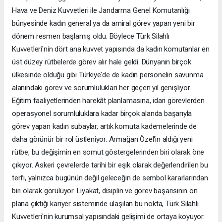
Hava ve Deniz Kuvvetleri ile Jandarma Genel Komutanlığı
bünyesinde kadın general ya da amiral görev yapan yeni bir
dönem resmen başlamış oldu. Böylece Türk Silahlı
Kuvvetleri'nin dört ana kuvvet yapısında da kadın komutanlar en
üst düzey rütbelerde görev alır hale geldi. Dünyanın birçok
ülkesinde olduğu gibi Türkiye'de de kadın personelin savunma
alanındaki görev ve sorumlulukları her geçen yıl genişliyor.
Eğitim faaliyetlerinden harekât planlamasına, idari görevlerden
operasyonel sorumluluklara kadar birçok alanda başarıyla
görev yapan kadın subaylar, artık komuta kademelerinde de
daha görünür bir rol üstleniyor. Armağan Özel'in aldığı yeni
rütbe, bu değişimin en somut göstergelerinden biri olarak öne
çıkıyor. Askeri çevrelerde tarihi bir eşik olarak değerlendirilen bu
terfi, yalnızca bugünün değil geleceğin de sembol kararlarından
biri olarak görülüyor. Liyakat, disiplin ve görev başarısının ön
plana çıktığı kariyer sisteminde ulaşılan bu nokta, Türk Silahlı
Kuvvetleri'nin kurumsal yapısındaki gelişimi de ortaya koyuyor.