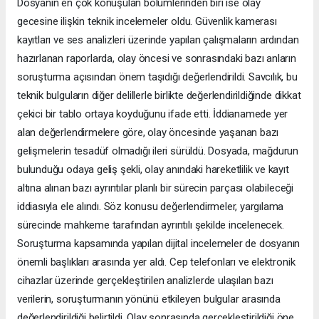
Dosyanın en çok konuşulan bölümlerinden biri ise olay
gecesine ilişkin teknik incelemeler oldu. Güvenlik kamerası
kayıtları ve ses analizleri üzerinde yapılan çalışmaların ardından
hazırlanan raporlarda, olay öncesi ve sonrasındaki bazı anların
soruşturma açısından önem taşıdığı değerlendirildi. Savcılık, bu
teknik bulguların diğer delillerle birlikte değerlendirildiğinde dikkat
çekici bir tablo ortaya koyduğunu ifade etti. İddianamede yer
alan değerlendirmelere göre, olay öncesinde yaşanan bazı
gelişmelerin tesadüf olmadığı ileri sürüldü. Dosyada, mağdurun
bulunduğu odaya geliş şekli, olay anındaki hareketlilik ve kayıt
altına alınan bazı ayrıntılar planlı bir sürecin parçası olabileceği
iddiasıyla ele alındı. Söz konusu değerlendirmeler, yargılama
sürecinde mahkeme tarafından ayrıntılı şekilde incelenecek.
Soruşturma kapsamında yapılan dijital incelemeler de dosyanın
önemli başlıkları arasında yer aldı. Cep telefonları ve elektronik
cihazlar üzerinde gerçekleştirilen analizlerde ulaşılan bazı
verilerin, soruşturmanın yönünü etkileyen bulgular arasında
değerlendirildiği belirtildi. Olay sonrasında gerçekleştirildiği öne