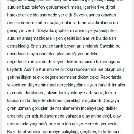
sürülen bazı telefon görüşmeleri, mesaj içerikleri ve dijital
hareketler de iddianamede yer aldı. Savcılık ayrıca olaydan
önceki döneme ait mesajlaşmalar ile tanık anlatımlarına da
geniş yer verdi. Dosyada, şüphelinin annesiyle yaşadığı ileri
sürülen anlaşmazlıklara ilişkin çeşitli iddialar ve bu iddiaları
desteklediği öne sürülen tanık beyanları sıralandı. Savcılık, bu
unsurların olayın önceden planlandığı yönündeki
değerlendirmesini destekleyen deliller arasında bulunduğunu
kaydetti. Adli Tıp Kurumu ve bilirkişi raporlarında ise olayın oluş
şekline ilişkin teknik değerlendirmeler dikkat çekti. Raporlarda,
yüksekten düşmenin nasıl gerçekleştiğine ilişkin farklı ihtimaller
üzerinde durulurken, olayın tüm yönleriyle adli soruşturma
kapsamında değerlendirilmesi gerektiği vurgulandı. Dosyaya
giren uzman görüşleri de mahkemenin inceleyeceği deliller
arasında yer aldı. İddianamede yalnızca olay anına değil, olay
sonrasında yaşandığı öne sürülen gelişmelere de yer verildi.
Bazı dijital verilerin silinmeye çalışıldığı, çeşitli kişilerle iletişim