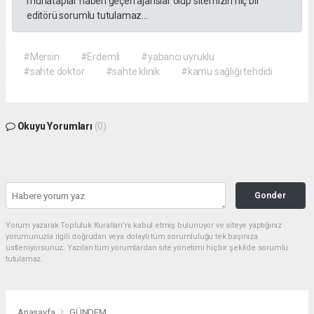
muhataplar haberi geçen ajanslar olup sitemizin hiç bir
editörü sorumlu tutulamaz...
#Mersin
#Erdemli
#yabancı uyruklu
#sahte doktor
#sahte klinik
#kamu sağlığı tehdidi
Okuyu Yorumları
(0)
Gonder
Yorum yazarak Topluluk Kuralları’nı kabul etmiş bulunuyor ve siteye yaptığınız
yorumunuzla ilgili doğrudan veya dolaylı tüm sorumluluğu tek başınıza
üstleniyorsunuz. Yazılan tüm yorumlardan site yönetimi hiçbir şekilde sorumlu
tutulamaz.
Anasayfa
GÜNDEM