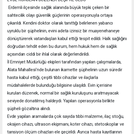
Erdemli ilçesinde sağlık alanında büyük tepki çeken bir
sahtecilik olayı güvenlik güçlerinin operasyonuyla ortaya
çıkarıldı. Kendini doktor olarak tanıttığı belirlenen yabancı
uyruklu bir şüphelinin, evini adeta izinsiz bir muayenehaneye
dönüştürerek vatandaşları kabul ettiği tespit edildi. Halk sağlığını
doğrudan tehdit eden bu durum, hem hukuk hem de sağlık
açısından ciddi bir ihlal olarak değerlendirildi.
İl Emniyet Müdürlüğü ekipleri tarafından yapılan çalışmalarda,
Alata Mahallesi’nde bulunan ikamette şüphelinin uzun süredir
hasta kabul ettiği, çeşitli tıbbi cihazlar ve ilaçlarla
müdahalelerde bulunduğu bilgisine ulaşıldı. Evin içerisine
kurulan düzenek, normal bir sağlık kuruluşunu aratmayacak
seviyede donatılmış haldeydi. Yapılan operasyonla birlikte
şüpheli gözaltına alındı.
Evde yapılan aramalarda çok sayıda tıbbi malzeme, ilaç stoğu,
oksijen cihazı, ultrason ekipmanı, koter cihazı, stetoskoplar ve
tansiyon ölçüm cihazları ele geçirildi. Ayrıca hasta kayıtlarının