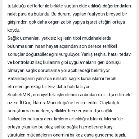
tutulduğu defterler ile birlikte suçtan elde edildiği değerlendirilen
nakit para da bulundu. Bu durum, yapılan faaliyetin bireysel bir
girişimden çok daha organize bir yapıya işaret ettiğini ortaya
koydu.
Sağlık uzmanları, yetkisiz kişilerin tıbbi müdahalelerde
bulunmasının insan hayatı açısından son derece tehlikeli
sonuçlar doğurabileceğini vurguluyor. Yanlış teşhis, hatalı tedavi
ve kontrolsüz ilaç kullanımı gibi uygulamaların geri dönüşü
olmayan sağlık sorunlarına yol açabileceği belirtiliyor.
Vatandaşların yalnızca ruhsatlı sağlık kuruluşlarını tercih
etmeleri gerektiği bir kez daha hatırlatılıyor.
Şüpheli M.B., emniyetteki işlemlerinin ardından sınır dışı edilmek
üzere İl Göç İdaresi Müdürlüğü’ne teslim edildi. Olayla ilgili
soruşturma sürerken, yetkililer benzer yasa dışı sağlık
faaliyetlerine karşı denetimlerin artırıldığını bildirdi. Mersin’de
ortaya çıkarılan bu olay, sahte sağlık hizmetlerine karşı
yürütülen mücadelenin önemini bir kez daha gündeme taşıdı.