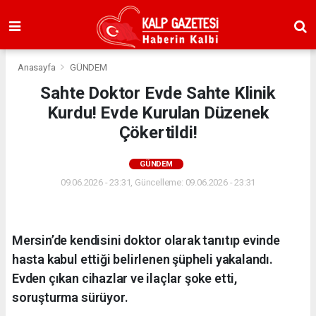
Anasayfa
GÜNDEM
Sahte Doktor Evde Sahte Klinik
Kurdu! Evde Kurulan Düzenek
Çökertildi!
GÜNDEM
09.06.2026 - 23:31, Güncelleme: 09.06.2026 - 23:31
Mersin’de kendisini doktor olarak tanıtıp evinde
hasta kabul ettiği belirlenen şüpheli yakalandı.
Evden çıkan cihazlar ve ilaçlar şoke etti,
soruşturma sürüyor.