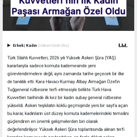
Erkek
|
Kadın
(Haberi Sesli Oku)
Türk Silahlı Kuvvetleri, 2026 yılı Yüksek Askeri Şûra (YAŞ)
kararlarıyla sadece komuta kademesinde yeni
görevlendirmelere değil, aynı zamanda tarihe geçecek bir ilke
de tanıklık etti. Kara Havacı Kurmay Albay Armağan Özel'in
Tuğgeneral rütbesine terfi etmesiyle birlikte Türk Hava
Kuvvetleri tarihinde ilk kez bir kadın subay general rütbesine
yükseldi. Askeri teşkilatın köklü geçmişinde yeni bir sayfa açan
bu karar, kadınların üst düzey komuta kademelerindeki temsilini
güçlendiren en önemli gelişmelerden biri olarak
değerlendiriliyor. Yüksek Askeri Şûra toplantısında alınan terfi