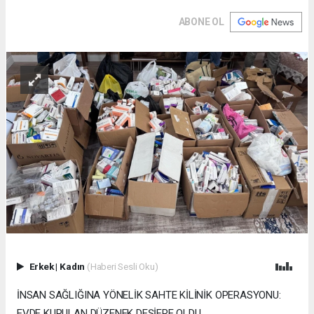
ABONE OL
Erkek
|
Kadın
(Haberi Sesli Oku)
İNSAN SAĞLIĞINA YÖNELİK SAHTE KİLİNİK OPERASYONU:
EVDE KURULAN DÜZENEK DEŞİFRE OLDU