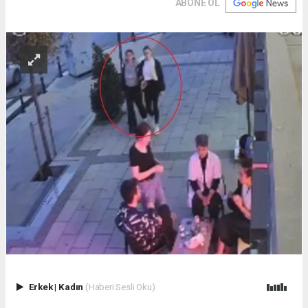
ABONE OL
Erkek
|
Kadın
(Haberi Sesli Oku)