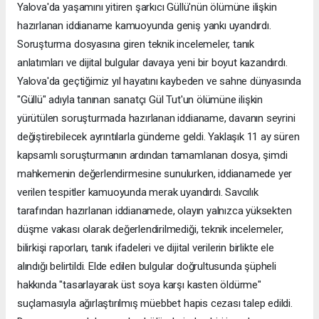
Yalova'da yaşamını yitiren şarkıcı Güllü'nün ölümüne ilişkin
hazırlanan iddianame kamuoyunda geniş yankı uyandırdı.
Soruşturma dosyasına giren teknik incelemeler, tanık
anlatımları ve dijital bulgular davaya yeni bir boyut kazandırdı.
Yalova'da geçtiğimiz yıl hayatını kaybeden ve sahne dünyasında
"Güllü" adıyla tanınan sanatçı Gül Tut'un ölümüne ilişkin
yürütülen soruşturmada hazırlanan iddianame, davanın seyrini
değiştirebilecek ayrıntılarla gündeme geldi. Yaklaşık 11 ay süren
kapsamlı soruşturmanın ardından tamamlanan dosya, şimdi
mahkemenin değerlendirmesine sunulurken, iddianamede yer
verilen tespitler kamuoyunda merak uyandırdı. Savcılık
tarafından hazırlanan iddianamede, olayın yalnızca yüksekten
düşme vakası olarak değerlendirilmediği, teknik incelemeler,
bilirkişi raporları, tanık ifadeleri ve dijital verilerin birlikte ele
alındığı belirtildi. Elde edilen bulgular doğrultusunda şüpheli
hakkında "tasarlayarak üst soya karşı kasten öldürme"
suçlamasıyla ağırlaştırılmış müebbet hapis cezası talep edildi.