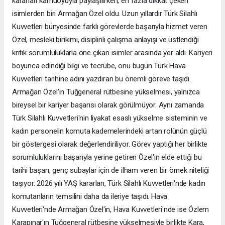
kararları kamuoyuyla paylaşılırken, en fazla dikkat çeken
isimlerden biri Armağan Özel oldu. Uzun yıllardır Türk Silahlı
Kuvvetleri bünyesinde farklı görevlerde başarıyla hizmet veren
Özel, mesleki birikimi, disiplinli çalışma anlayışı ve üstlendiği
kritik sorumluluklarla öne çıkan isimler arasında yer aldı. Kariyeri
boyunca edindiği bilgi ve tecrübe, onu bugün Türk Hava
Kuvvetleri tarihine adını yazdıran bu önemli göreve taşıdı.
Armağan Özel'in Tuğgeneral rütbesine yükselmesi, yalnızca
bireysel bir kariyer başarısı olarak görülmüyor. Aynı zamanda
Türk Silahlı Kuvvetleri'nin liyakat esaslı yükselme sisteminin ve
kadın personelin komuta kademelerindeki artan rolünün güçlü
bir göstergesi olarak değerlendiriliyor. Görev yaptığı her birlikte
sorumluluklarını başarıyla yerine getiren Özel'in elde ettiği bu
tarihi başarı, genç subaylar için de ilham veren bir örnek niteliği
taşıyor. 2026 yılı YAŞ kararları, Türk Silahlı Kuvvetleri'nde kadın
komutanların temsilini daha da ileriye taşıdı. Hava
Kuvvetleri'nde Armağan Özel'in, Hava Kuvvetleri'nde ise Özlem
Karapınar'ın Tuğgeneral rütbesine yükselmesiyle birlikte Kara,