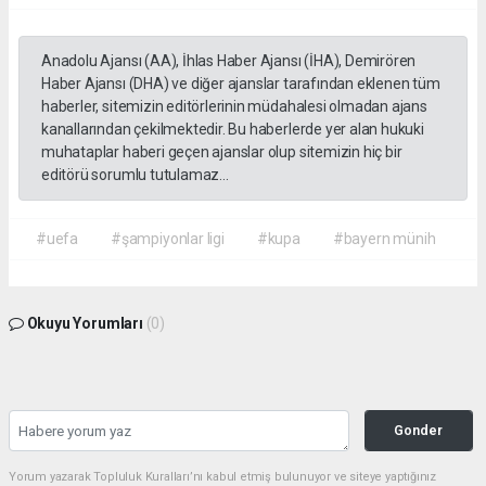
Anadolu Ajansı (AA), İhlas Haber Ajansı (İHA), Demirören
Haber Ajansı (DHA) ve diğer ajanslar tarafından eklenen tüm
haberler, sitemizin editörlerinin müdahalesi olmadan ajans
kanallarından çekilmektedir. Bu haberlerde yer alan hukuki
muhataplar haberi geçen ajanslar olup sitemizin hiç bir
editörü sorumlu tutulamaz...
#uefa
#şampiyonlar ligi
#kupa
#bayern münih
Okuyu Yorumları
(0)
Gonder
Yorum yazarak Topluluk Kuralları’nı kabul etmiş bulunuyor ve siteye yaptığınız