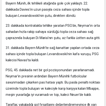
Bayern Münih, ilk tehlikeli atağında gole çok yaklaştı. 22.
dakikada Davies'in uzun pasıyla ceza sahası içinde topla
buluşan Lewandowski'nin şutu, direkten döndü.
23. dakikada kontratakla tehlike yaratan PSG'de, Neymar'ın orta
sahadan hızla rakip sahaya sürdüğü topla ceza sahası sağ
çaprazında buluşan Di Maria'nın şutu, az farkla üstten auta gitti.
31. dakikada Bayern Münih'te sağ kanattan yapılan ortada ceza
sahası içinde topla buluşan Levandowski'nin kafa vuruşu, PSG
kalecisi Navas'ta kaldı.
PSG, 45. dakikada net bir gol pozisyonundan yararlanamadı.
Neymar'ın presinin ardından Bayern Münihli futbolcular
savunmadan çıkarken pas hatası yaptı. Bu pasla penaltı noktası
üzerinde topla buluşan ve kaleciyle karşı karşıya kalan Mbappe,
meşin yuvarlağa iyi vuramadı ve top, kaleci Neuer'de kaldı.
Taraflar, yakaladığı gol fırsatlarını değerlendiremeyince ilk yarı