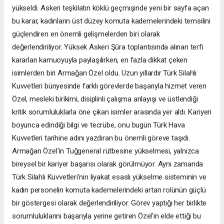
yükseldi. Askeri teşkilatın köklü geçmişinde yeni bir sayfa açan
bu karar, kadınların üst düzey komuta kademelerindeki temsilini
güçlendiren en önemli gelişmelerden biri olarak
değerlendiriliyor. Yüksek Askeri Şûra toplantısında alınan terfi
kararları kamuoyuyla paylaşılırken, en fazla dikkat çeken
isimlerden biri Armağan Özel oldu. Uzun yıllardır Türk Silahlı
Kuvvetleri bünyesinde farklı görevlerde başarıyla hizmet veren
Özel, mesleki birikimi, disiplinli çalışma anlayışı ve üstlendiği
kritik sorumluluklarla öne çıkan isimler arasında yer aldı. Kariyeri
boyunca edindiği bilgi ve tecrübe, onu bugün Türk Hava
Kuvvetleri tarihine adını yazdıran bu önemli göreve taşıdı.
Armağan Özel'in Tuğgeneral rütbesine yükselmesi, yalnızca
bireysel bir kariyer başarısı olarak görülmüyor. Aynı zamanda
Türk Silahlı Kuvvetleri'nin liyakat esaslı yükselme sisteminin ve
kadın personelin komuta kademelerindeki artan rolünün güçlü
bir göstergesi olarak değerlendiriliyor. Görev yaptığı her birlikte
sorumluluklarını başarıyla yerine getiren Özel'in elde ettiği bu