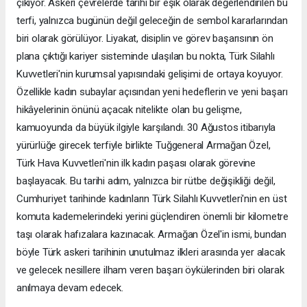
çıkıyor. Askeri çevrelerde tarihi bir eşik olarak değerlendirilen bu
terfi, yalnızca bugünün değil geleceğin de sembol kararlarından
biri olarak görülüyor. Liyakat, disiplin ve görev başarısının ön
plana çıktığı kariyer sisteminde ulaşılan bu nokta, Türk Silahlı
Kuvvetleri'nin kurumsal yapısındaki gelişimi de ortaya koyuyor.
Özellikle kadın subaylar açısından yeni hedeflerin ve yeni başarı
hikâyelerinin önünü açacak nitelikte olan bu gelişme,
kamuoyunda da büyük ilgiyle karşılandı. 30 Ağustos itibarıyla
yürürlüğe girecek terfiyle birlikte Tuğgeneral Armağan Özel,
Türk Hava Kuvvetleri'nin ilk kadın paşası olarak görevine
başlayacak. Bu tarihi adım, yalnızca bir rütbe değişikliği değil,
Cumhuriyet tarihinde kadınların Türk Silahlı Kuvvetleri'nin en üst
komuta kademelerindeki yerini güçlendiren önemli bir kilometre
taşı olarak hafızalara kazınacak. Armağan Özel'in ismi, bundan
böyle Türk askeri tarihinin unutulmaz ilkleri arasında yer alacak
ve gelecek nesillere ilham veren başarı öykülerinden biri olarak
anılmaya devam edecek.