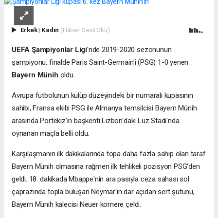
Erkek
|
Kadın
(Haberi Sesli Oku)
UEFA Şampiyonlar Ligi
'nde 2019-2020 sezonunun
şampiyonu, finalde Paris Saint-Germain'i (PSG) 1-0 yenen
Bayern Münih
oldu.
Avrupa futbolunun kulüp düzeyindeki bir numaralı kupasının
sahibi, Fransa ekibi PSG ile Almanya temsilcisi Bayern Münih
arasında Portekiz'in başkenti Lizbon'daki Luz Stadı'nda
oynanan maçla belli oldu.
Karşılaşmanın ilk dakikalarında topa daha fazla sahip olan taraf
Bayern Münih olmasına rağmen ilk tehlikeli pozisyon PSG'den
geldi. 18. dakikada Mbappe'nin ara pasıyla ceza sahası sol
çaprazında topla buluşan Neymar'ın dar açıdan sert şutunu,
Bayern Münih kalecisi Neuer kornere çeldi.