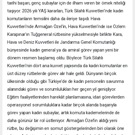
tarihi başarı, genç subaylar için de ilham veren bir örnek niteliği
taşıyor. 2026 yılı YAŞ kararları, Türk Silahlı Kuvvetleri'nde kadın
komutanların temsilini daha da ileriye taşıdı. Hava
Kuvvetleri'nde Armağan Özel'in, Hava Kuvvetleri'nde ise Özlem
Karapınar'ın Tuğgeneral rütbesine yükselmesiyle birlikte Kara,
Hava ve Deniz Kuvvetleri ile Jandarma Genel Komutanlığı
bünyesinde kadın general ya da amiral görev yapan yeni bir
dönem resmen başlamış oldu. Böylece Türk Silahlı
Kuvvetleri'nin dört ana kuvvet yapısında da kadın komutanlar en
üst düzey rütbelerde görev alır hale geldi. Dünyanın birçok
ülkesinde olduğu gibi Türkiye'de de kadın personelin savunma
alanındaki görev ve sorumlulukları her geçen yıl genişliyor.
Eğitim faaliyetlerinden harekât planlamasına, idari görevlerden
operasyonel sorumluluklara kadar birçok alanda başarıyla
görev yapan kadın subaylar, artık komuta kademelerinde de
daha görünür bir rol üstleniyor. Armağan Özel'in aldığı yeni
rütbe, bu değişimin en somut göstergelerinden biri olarak öne