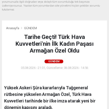
yorumunuzla ilgili doğrudan veya dolaylı tüm sorumluluğu tek başınıza
üstleniyorsunuz. Yazılan tüm yorumlardan site yönetimi hiçbir şekilde sorumlu
tutulamaz.
Anasayfa
GÜNDEM
Tarihe Geçti! Türk Hava
Kuvvetleri'nin İlk Kadın Paşası
Armağan Özel Oldu
GÜNDEM
05.08.2026 - 21:01, Güncelleme: 06.08.2026 - 14:56
Yüksek Askeri Şûra kararlarıyla Tuğgeneral
rütbesine yükselen Armağan Özel, Türk Hava
Kuvvetleri tarihinde bir ilke imza atarak yeni bir
dönemin kapısını araladı.