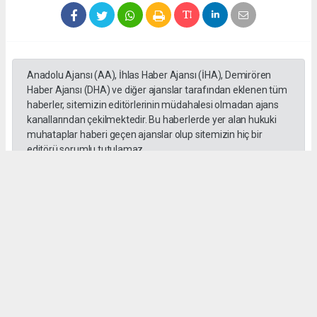
Anadolu Ajansı (AA), İhlas Haber Ajansı (İHA), Demirören
Haber Ajansı (DHA) ve diğer ajanslar tarafından eklenen tüm
haberler, sitemizin editörlerinin müdahalesi olmadan ajans
kanallarından çekilmektedir. Bu haberlerde yer alan hukuki
muhataplar haberi geçen ajanslar olup sitemizin hiç bir
editörü sorumlu tutulamaz...
#Yüksek askeri şüra
#Tuğgeneral rütbe
#Türk kara kuvvetleri
#tarihe geçti
#paşa
#Armağan Özel
#Hava küvvetleri
#
Okuyu Yorumları
(0)