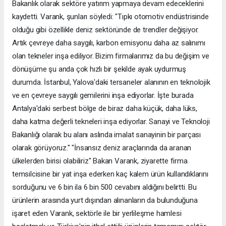
Bakanlık olarak sektöre yatırım yapmaya devam edeceklerini
kaydetti. Varank, şunları söyledi: "Tıpkı otomotiv endüstrisinde
olduğu gibi özellikle deniz sektöründe de trendler değişiyor.
Artık çevreye daha saygılı, karbon emisyonu daha az salınımı
olan tekneler inşa ediliyor. Bizim firmalarımız da bu değişim ve
dönüşüme şu anda çok hızlı bir şekilde ayak uydurmuş
durumda. İstanbul, Yalova'daki tersaneler alanının en teknolojik
ve en çevreye saygılı gemilerini inşa ediyorlar. İşte burada
Antalya'daki serbest bölge de biraz daha küçük, daha lüks,
daha katma değerli tekneleri inşa ediyorlar. Sanayi ve Teknoloji
Bakanlığı olarak bu alanı aslında imalat sanayinin bir parçası
olarak görüyoruz." "İnsansız deniz araçlarında da aranan
ülkelerden birisi olabiliriz" Bakan Varank, ziyarette firma
temsilcisine bir yat inşa ederken kaç kalem ürün kullandıklarını
sorduğunu ve 6 bin ila 6 bin 500 cevabını aldığını belirtti. Bu
ürünlerin arasında yurt dışından alınanların da bulunduğuna
işaret eden Varank, sektörle ile bir yerlileşme hamlesi