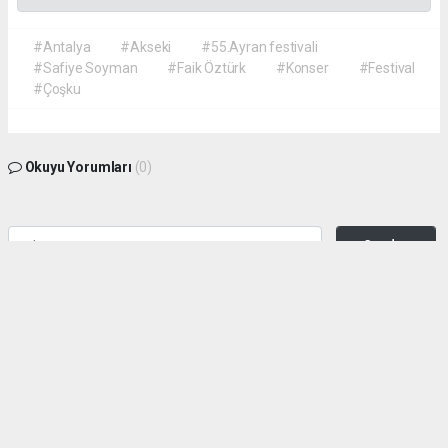
#Antalya
#Akseki
#55.Ayran festivali
#Safiye Soyman
#Faik Öztürk
#Konser
#Festival
#Çoşku
Okuyu Yorumları
(0)
Gonder
Yorum yazarak Topluluk Kuralları’nı kabul etmiş bulunuyor ve siteye yaptığınız
yorumunuzla ilgili doğrudan veya dolaylı tüm sorumluluğu tek başınıza
üstleniyorsunuz. Yazılan tüm yorumlardan site yönetimi hiçbir şekilde sorumlu
tutulamaz.