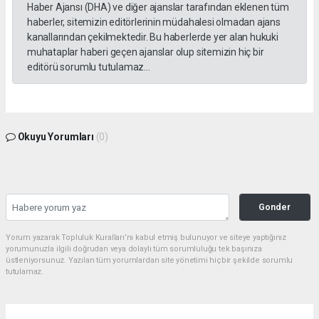
Haber Ajansı (DHA) ve diğer ajanslar tarafından eklenen tüm
haberler, sitemizin editörlerinin müdahalesi olmadan ajans
kanallarından çekilmektedir. Bu haberlerde yer alan hukuki
muhataplar haberi geçen ajanslar olup sitemizin hiç bir
editörü sorumlu tutulamaz...
Okuyu Yorumları
(0)
Gonder
Yorum yazarak Topluluk Kuralları’nı kabul etmiş bulunuyor ve siteye yaptığınız
yorumunuzla ilgili doğrudan veya dolaylı tüm sorumluluğu tek başınıza
üstleniyorsunuz. Yazılan tüm yorumlardan site yönetimi hiçbir şekilde sorumlu
tutulamaz.