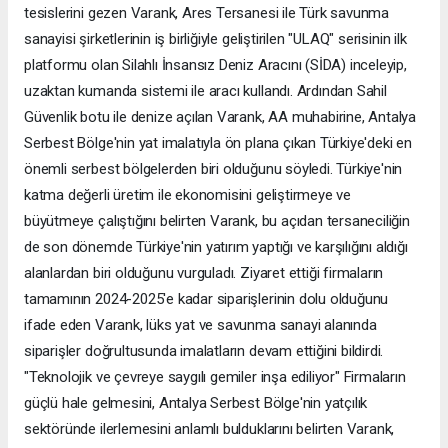
tesislerini gezen Varank, Ares Tersanesi ile Türk savunma
sanayisi şirketlerinin iş birliğiyle geliştirilen "ULAQ" serisinin ilk
platformu olan Silahlı İnsansız Deniz Aracını (SİDA) inceleyip,
uzaktan kumanda sistemi ile aracı kullandı. Ardından Sahil
Güvenlik botu ile denize açılan Varank, AA muhabirine, Antalya
Serbest Bölge'nin yat imalatıyla ön plana çıkan Türkiye'deki en
önemli serbest bölgelerden biri olduğunu söyledi. Türkiye'nin
katma değerli üretim ile ekonomisini geliştirmeye ve
büyütmeye çalıştığını belirten Varank, bu açıdan tersaneciliğin
de son dönemde Türkiye'nin yatırım yaptığı ve karşılığını aldığı
alanlardan biri olduğunu vurguladı. Ziyaret ettiği firmaların
tamamının 2024-2025'e kadar siparişlerinin dolu olduğunu
ifade eden Varank, lüks yat ve savunma sanayi alanında
siparişler doğrultusunda imalatların devam ettiğini bildirdi.
"Teknolojik ve çevreye saygılı gemiler inşa ediliyor" Firmaların
güçlü hale gelmesini, Antalya Serbest Bölge'nin yatçılık
sektöründe ilerlemesini anlamlı bulduklarını belirten Varank,