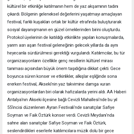
kültürel bir etkinliğe katılmanın hem de yaz akşamının tadını
çıkardı. Bölgenin geleneksel değerlerini yaşatmayı amaçlayan
festival, farklı kuşakları ortak bir kültür etrafında buluşturarak
sosyal dayanışmanın en güzel örneklerinden birini oluşturdu.
Protokol üyelerinin de katıldığı etkinlikte yapılan konuşmalarda,
yarım asrı aşan festival geleneğinin gelecek yıllarda da aynı
heyecanla sürdürülmesi gerektiği vurgulandı. Katılımcılar, bu tür
organizasyonların özellikle genç nesillerin kültürel mirası
tanıması açısından büyük önem taşıdığına dikkat çekti. Gece
boyunca süren konser ve etkinlikler, alkışlar eşliğinde sona
ererken festival, Akseki'nin yaz takvimine damga vuran
organizasyonlardan biri olarak hafızalarda yerini aldı. AA Haberi
Antalya'nın Akseki ilçesine bağlı Cevizli Mahallesi'nde bu yıl
55'incisi düzenlenen Ayran Festivali'nde sanatçılar Safiye
Soyman ve Faik Öztürk konser verdi. Cevizli Meydanı'nda
sahne alan sanatçılar Safiye Soyman ve Faik Öztürk,
seslendirdikleri eserlerle katılımcılara müzik dolu bir gece