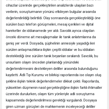
cihazlar üzerinde gerçekleştirilen analizlerde ulaşılan bazı
verilerin, soruşturmanın yönünü etkileyen bulgular arasında
değerlendirildiği belirtildi. Olay sonrasında gerçekleştirildiği öne
sürülen bazı telefon görüşmeleri, mesaj içerikleri ve dijital
hareketler de iddianamede yer aldı. Savcılık ayrıca olaydan
önceki döneme ait mesajlaşmalar ile tanık anlatımlarına da
geniş yer verdi. Dosyada, şüphelinin annesiyle yaşadığı ileri
sürülen anlaşmazlıklara ilişkin çeşitli iddialar ve bu iddiaları
desteklediği öne sürülen tanık beyanları sıralandı. Savcılık, bu
unsurların olayın önceden planlandığı yönündeki
değerlendirmesini destekleyen deliller arasında bulunduğunu
kaydetti. Adli Tıp Kurumu ve bilirkişi raporlarında ise olayın oluş
şekline ilişkin teknik değerlendirmeler dikkat çekti. Raporlarda,
yüksekten düşmenin nasıl gerçekleştiğine ilişkin farklı ihtimaller
üzerinde durulurken, olayın tüm yönleriyle adli soruşturma
kapsamında değerlendirilmesi gerektiği vurgulandı. Dosyaya
giren uzman görüşleri de mahkemenin inceleyeceği deliller