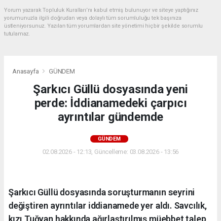
Yorum yazarak Topluluk Kuralları’nı kabul etmiş bulunuyor ve siteye yaptığınız
yorumunuzla ilgili doğrudan veya dolaylı tüm sorumluluğu tek başınıza
üstleniyorsunuz. Yazılan tüm yorumlardan site yönetimi hiçbir şekilde sorumlu
tutulamaz.
Anasayfa
GÜNDEM
Şarkıcı Güllü dosyasında yeni
perde: İddianamedeki çarpıcı
ayrıntılar gündemde
GÜNDEM
02.08.2026 - 12:13, Güncelleme: 03.08.2026 - 13:56
Şarkıcı Güllü dosyasında soruşturmanın seyrini
değiştiren ayrıntılar iddianamede yer aldı. Savcılık,
kızı Tuğyan hakkında ağırlaştırılmış müebbet talep