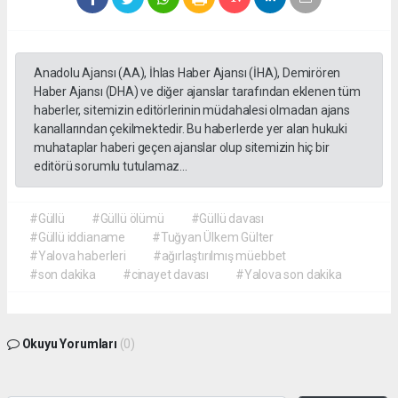
Anadolu Ajansı (AA), İhlas Haber Ajansı (İHA), Demirören
Haber Ajansı (DHA) ve diğer ajanslar tarafından eklenen tüm
haberler, sitemizin editörlerinin müdahalesi olmadan ajans
kanallarından çekilmektedir. Bu haberlerde yer alan hukuki
muhataplar haberi geçen ajanslar olup sitemizin hiç bir
editörü sorumlu tutulamaz...
#Güllü
#Güllü ölümü
#Güllü davası
#Güllü iddianame
#Tuğyan Ülkem Gülter
#Yalova haberleri
#ağırlaştırılmış müebbet
#son dakika
#cinayet davası
#Yalova son dakika
Okuyu Yorumları
(0)