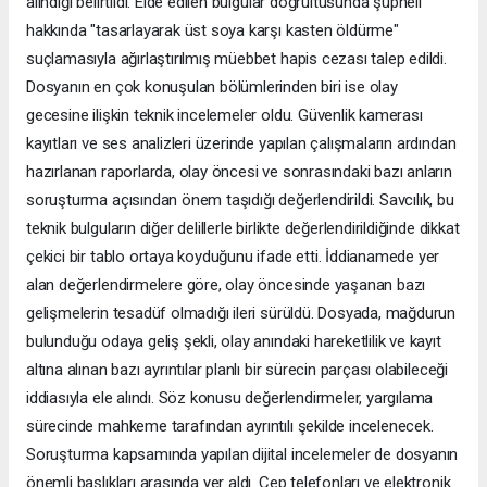
alındığı belirtildi. Elde edilen bulgular doğrultusunda şüpheli
hakkında "tasarlayarak üst soya karşı kasten öldürme"
suçlamasıyla ağırlaştırılmış müebbet hapis cezası talep edildi.
Dosyanın en çok konuşulan bölümlerinden biri ise olay
gecesine ilişkin teknik incelemeler oldu. Güvenlik kamerası
kayıtları ve ses analizleri üzerinde yapılan çalışmaların ardından
hazırlanan raporlarda, olay öncesi ve sonrasındaki bazı anların
soruşturma açısından önem taşıdığı değerlendirildi. Savcılık, bu
teknik bulguların diğer delillerle birlikte değerlendirildiğinde dikkat
çekici bir tablo ortaya koyduğunu ifade etti. İddianamede yer
alan değerlendirmelere göre, olay öncesinde yaşanan bazı
gelişmelerin tesadüf olmadığı ileri sürüldü. Dosyada, mağdurun
bulunduğu odaya geliş şekli, olay anındaki hareketlilik ve kayıt
altına alınan bazı ayrıntılar planlı bir sürecin parçası olabileceği
iddiasıyla ele alındı. Söz konusu değerlendirmeler, yargılama
sürecinde mahkeme tarafından ayrıntılı şekilde incelenecek.
Soruşturma kapsamında yapılan dijital incelemeler de dosyanın
önemli başlıkları arasında yer aldı. Cep telefonları ve elektronik