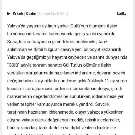
Erkek
|
Kadın
(Haberi Sesli Oku)
Yalova'da yaşamını yitiren şarkıcı Güllü'nün ölümüne ilişkin
hazırlanan iddianame kamuoyunda geniş yankı uyandırdı.
Soruşturma dosyasına giren teknik incelemeler, tanık
anlatımları ve dijital bulgular davaya yeni bir boyut kazandırdı.
Yalova'da geçtiğimiz yıl hayatını kaybeden ve sahne dünyasında
"Güllü" adıyla tanınan sanatçı Gül Tut'un ölümüne ilişkin
yürütülen soruşturmada hazırlanan iddianame, davanın seyrini
değiştirebilecek ayrıntılarla gündeme geldi. Yaklaşık 11 ay süren
kapsamlı soruşturmanın ardından tamamlanan dosya, şimdi
mahkemenin değerlendirmesine sunulurken, iddianamede yer
verilen tespitler kamuoyunda merak uyandırdı. Savcılık
tarafından hazırlanan iddianamede, olayın yalnızca yüksekten
düşme vakası olarak değerlendirilmediği, teknik incelemeler,
bilirkişi raporları, tanık ifadeleri ve dijital verilerin birlikte ele