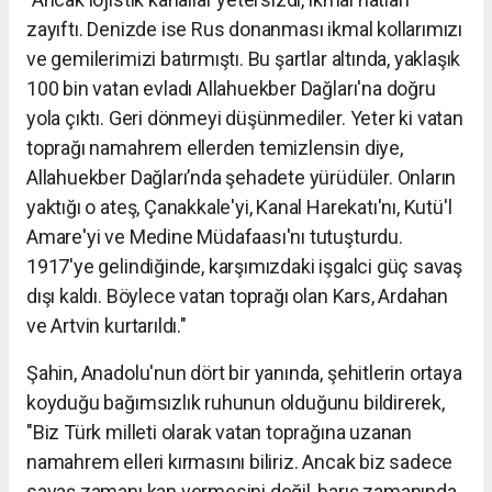
zayıftı. Denizde ise Rus donanması ikmal kollarımızı
ve gemilerimizi batırmıştı. Bu şartlar altında, yaklaşık
100 bin vatan evladı Allahuekber Dağları'na doğru
yola çıktı. Geri dönmeyi düşünmediler. Yeter ki vatan
toprağı namahrem ellerden temizlensin diye,
Allahuekber Dağları’nda şehadete yürüdüler. Onların
yaktığı o ateş, Çanakkale'yi, Kanal Harekatı'nı, Kutü'l
Amare'yi ve Medine Müdafaası'nı tutuşturdu.
1917'ye gelindiğinde, karşımızdaki işgalci güç savaş
dışı kaldı. Böylece vatan toprağı olan Kars, Ardahan
ve Artvin kurtarıldı."
Şahin, Anadolu'nun dört bir yanında, şehitlerin ortaya
koyduğu bağımsızlık ruhunun olduğunu bildirerek,
"Biz Türk milleti olarak vatan toprağına uzanan
namahrem elleri kırmasını biliriz. Ancak biz sadece
savaş zamanı kan vermesini değil, barış zamanında