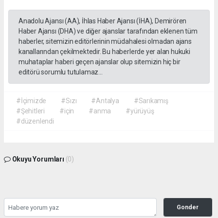
Anadolu Ajansı (AA), İhlas Haber Ajansı (İHA), Demirören
Haber Ajansı (DHA) ve diğer ajanslar tarafından eklenen tüm
haberler, sitemizin editörlerinin müdahalesi olmadan ajans
kanallarından çekilmektedir. Bu haberlerde yer alan hukuki
muhataplar haberi geçen ajanslar olup sitemizin hiç bir
editörü sorumlu tutulamaz...
#İçimizde
#Sızı
#Antalya
#Sarıkamış
#Şehitleri
#için
#anma
#yürüyüş
#düzenlendi
Okuyu Yorumları
(0)
Gonder