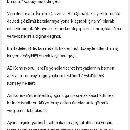
Durumu" konuşmasında geldi.
Von der Leyen, İsrail'in Gazze ve Batı Şeria'daki eylemlerini "iki
devletli çözümü baltalamaya yönelik açık bir girişim" olarak
niteledi, birçok AB üyesi ülkenin kendi yaptırımlarını açıkladığına
ve tedbirlerini aldığına değindi.
Bu ifadeler, Birlik tarihinde ilk kez en üst düzeyde dillendirilmiş
bir yön değişikliği olarak kayıtlara geçti.
AB Komisyonu, İsrail'e yönelik ticaret imtiyazlarının kısmen
askıya alınmasıyla ilgili yaptırım teklifini 17 Eylül'de AB
Konseyi'ne iletti.
AB Konseyi'nde nitelikli çoğunluğa ulaşılarak kabul edilmesi
halinde İsrail'den AB'ye ihraç edilen ürünler artık gümrük
vergilerine tabi olacak.
Ayrıca aşırılık yanlısı İsrailli bakanlara, işgal altındaki Filistin