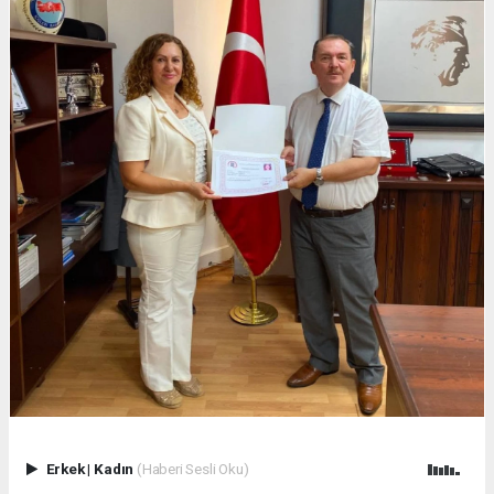
Erkek
|
Kadın
(Haberi Sesli Oku)