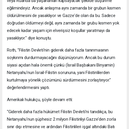
veya Ruanda'da yaşananları kapsayacak şekilde düşünme
eğilimindeyiz. Ancak anlaşma aynı zamanda bir grubun kısmen
öldürülmesini de yasaklıyor ve Gazze'de olan da bu. Sadece
doğrudan öldürmeyi değil, aynı zamanda bir grubu kısmen yok
edecek kadar yaşam için elverişsiz koşullar yaratmayı da
yasaklıyor." diye konuştu.
Roth, "Filistin Devleti'nin giderek daha fazla tanınmasının
soykırımı durdurmayacağını düşünüyorum. Ancak bu durum
siyasi açıdan hala önemli çünkü (İsrail Başbakanı Binyamin)
Netanyahu'nun İsrail-Filistin sorununa, yani Filistinlilerden
kurtulmaya yönelik çözümünü sürdürmesini zorlaştırıyor."
değerlendirmesini yaptı.
Amerikalı hukukçu, şöyle devam etti:
"Giderek daha fazla hükümet Filistin Devleti'ni tanıdıkça, bu
Netanyahu'nun şüphesiz 2 milyon Filistinliyi Gazze'den zorla
sınır dışı etmesine ve ardından Filistinlileri işgal altındaki Batı