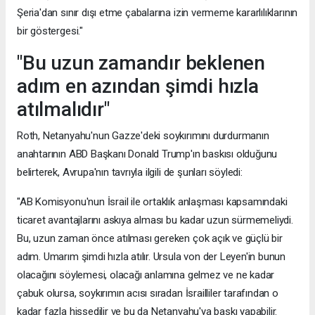
Şeria'dan sınır dışı etme çabalarına izin vermeme kararlılıklarının
bir göstergesi."
"Bu uzun zamandır beklenen
adım en azından şimdi hızla
atılmalıdır"
Roth, Netanyahu'nun Gazze'deki soykırımını durdurmanın
anahtarının ABD Başkanı Donald Trump'ın baskısı olduğunu
belirterek, Avrupa'nın tavrıyla ilgili de şunları söyledi:
"AB Komisyonu'nun İsrail ile ortaklık anlaşması kapsamındaki
ticaret avantajlarını askıya alması bu kadar uzun sürmemeliydi.
Bu, uzun zaman önce atılması gereken çok açık ve güçlü bir
adım. Umarım şimdi hızla atılır. Ursula von der Leyen'in bunun
olacağını söylemesi, olacağı anlamına gelmez ve ne kadar
çabuk olursa, soykırımın acısı sıradan İsrailliler tarafından o
kadar fazla hissedilir ve bu da Netanyahu'ya baskı yapabilir.