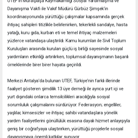
UTEF'in Muratpaşa Kaymakamlığı Sosyal Yardımlaşma ve
Dayanışma Vakfı ile Vakıf Müdürü Gürbüz Şimşek'in
koordinasyonunda yürüttüğü çalışmalar kapsamında gerçek
ihtiyaç sahipleri titizlikle belirlenirken, tekerlekli sandalye, hasta
yatağı, kuru gıda, kurban eti ve temel ihtiyaç malzemeleri
yüzlerce vatandaşa ulaştırıldı. Kamu kurumları ile Sivil Toplum
Kuruluşları arasında kurulan güçlü iş birliği sayesinde sosyal
yardımların etkinliği artırılırken, toplumsal dayanışmanın başarılı
örneklerinde birer birer hayata geçirildi.
Merkezi Antalya'da bulunan UTEF, Türkiye'nin farklı illerinde
faaliyet gösteren şimdilik 13 üye derneği ile ayrıca yurt içi ve
yurt dışındaki onlarca temsilcilikleri aracılığıyla sosyal
sorumluluk çalışmalarını sürdürüyor. Federasyon; engelliler,
yaşlılar, kimsesizler ve ihtiyaç sahibi vatandaşlara yönelik
yardım faaliyetlerini gönüllülük esasına dayalı hizmet anlayışıyla
geniş bir coğrafyaya ulaştırırken, yürüttüğü projelerle sosyal
dayanışmaya önemli katkılar sunuyor.