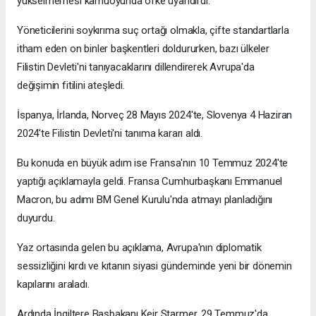
yükselmemesi kamuoyunda öfke uyandırdı.
Yöneticilerini soykırıma suç ortağı olmakla, çifte standartlarla
itham eden on binler başkentleri doldururken, bazı ülkeler
Filistin Devleti'ni tanıyacaklarını dillendirerek Avrupa'da
değişimin fitilini ateşledi.
İspanya, İrlanda, Norveç 28 Mayıs 2024'te, Slovenya 4 Haziran
2024'te Filistin Devleti'ni tanıma kararı aldı.
Bu konuda en büyük adım ise Fransa'nın 10 Temmuz 2024'te
yaptığı açıklamayla geldi. Fransa Cumhurbaşkanı Emmanuel
Macron, bu adımı BM Genel Kurulu'nda atmayı planladığını
duyurdu.
Yaz ortasında gelen bu açıklama, Avrupa'nın diplomatik
sessizliğini kırdı ve kıtanın siyasi gündeminde yeni bir dönemin
kapılarını araladı.
Ardında İngiltere Başbakanı Keir Starmer, 29 Temmuz'da