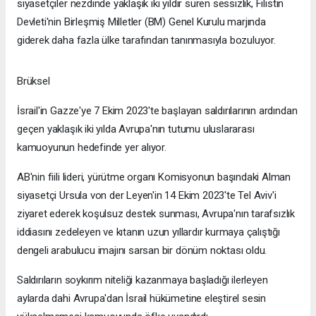
siyasetçiler nezdinde yaklaşık iki yıldır süren sessizlik, Filistin
Devleti'nin Birleşmiş Milletler (BM) Genel Kurulu marjında
giderek daha fazla ülke tarafından tanınmasıyla bozuluyor.
Brüksel
İsrail'in Gazze'ye 7 Ekim 2023'te başlayan saldırılarının ardından
geçen yaklaşık iki yılda Avrupa'nın tutumu uluslararası
kamuoyunun hedefinde yer alıyor.
AB'nin fiili lideri, yürütme organı Komisyonun başındaki Alman
siyasetçi Ursula von der Leyen'in 14 Ekim 2023'te Tel Aviv'i
ziyaret ederek koşulsuz destek sunması, Avrupa'nın tarafsızlık
iddiasını zedeleyen ve kıtanın uzun yıllardır kurmaya çalıştığı
dengeli arabulucu imajını sarsan bir dönüm noktası oldu.
Saldırıların soykırım niteliği kazanmaya başladığı ilerleyen
aylarda dahi Avrupa'dan İsrail hükümetine eleştirel sesin