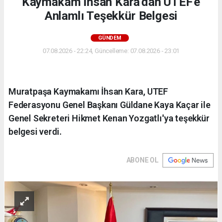
Kaymakam İhsan Kara'dan UTEF'e
Anlamlı Teşekkür Belgesi
GÜNDEM
07.08.2026 - 22:24, Güncelleme: 07.08.2026 - 23:01
Muratpaşa Kaymakamı İhsan Kara, UTEF
Federasyonu Genel Başkanı Güldane Kaya Kaçar ile
Genel Sekreteri Hikmet Kenan Yozgatlı'ya teşekkür
belgesi verdi.
ABONE OL