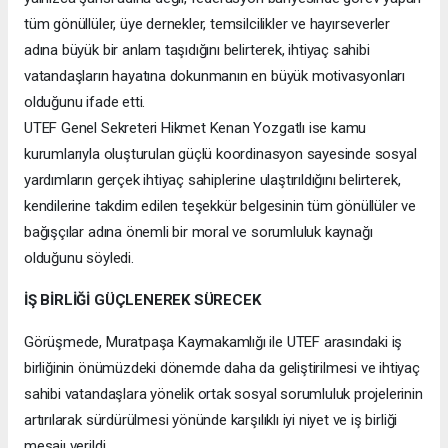
tüm gönüllüler, üye dernekler, temsilcilikler ve hayırseverler
adına büyük bir anlam taşıdığını belirterek, ihtiyaç sahibi
vatandaşların hayatına dokunmanın en büyük motivasyonları
olduğunu ifade etti.
UTEF Genel Sekreteri Hikmet Kenan Yozgatlı ise kamu
kurumlarıyla oluşturulan güçlü koordinasyon sayesinde sosyal
yardımların gerçek ihtiyaç sahiplerine ulaştırıldığını belirterek,
kendilerine takdim edilen teşekkür belgesinin tüm gönüllüler ve
bağışçılar adına önemli bir moral ve sorumluluk kaynağı
olduğunu söyledi.
İŞ BİRLİĞİ GÜÇLENEREK SÜRECEK
Görüşmede, Muratpaşa Kaymakamlığı ile UTEF arasındaki iş
birliğinin önümüzdeki dönemde daha da geliştirilmesi ve ihtiyaç
sahibi vatandaşlara yönelik ortak sosyal sorumluluk projelerinin
artırılarak sürdürülmesi yönünde karşılıklı iyi niyet ve iş birliği
mesajı verildi.