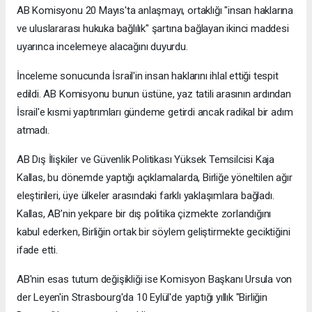
AB Komisyonu 20 Mayıs'ta anlaşmayı, ortaklığı "insan haklarına
ve uluslararası hukuka bağlılık" şartına bağlayan ikinci maddesi
uyarınca incelemeye alacağını duyurdu.
İnceleme sonucunda İsrail'in insan haklarını ihlal ettiği tespit
edildi. AB Komisyonu bunun üstüne, yaz tatili arasının ardından
İsrail'e kısmi yaptırımları gündeme getirdi ancak radikal bir adım
atmadı.
AB Dış İlişkiler ve Güvenlik Politikası Yüksek Temsilcisi Kaja
Kallas, bu dönemde yaptığı açıklamalarda, Birliğe yöneltilen ağır
eleştirileri, üye ülkeler arasındaki farklı yaklaşımlara bağladı.
Kallas, AB’nin yekpare bir dış politika çizmekte zorlandığını
kabul ederken, Birliğin ortak bir söylem geliştirmekte geciktiğini
ifade etti.
AB'nin esas tutum değişikliği ise Komisyon Başkanı Ursula von
der Leyen'in Strasbourg'da 10 Eylül'de yaptığı yıllık "Birliğin