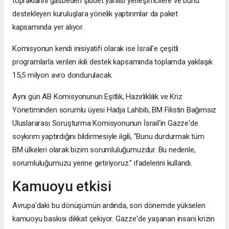
topraklarını gasbeden şiddet yanlısı yerleşimcilere ve bunu
destekleyen kuruluşlara yönelik yaptırımlar da paket
kapsamında yer alıyor.
Komisyonun kendi inisiyatifi olarak ise İsrail'e çeşitli
programlarla verilen ikili destek kapsamında toplamda yaklaşık
15,5 milyon avro dondurulacak.
Aynı gün AB Komisyonunun Eşitlik, Hazırlıklılık ve Kriz
Yönetiminden sorumlu üyesi Hadja Lahbib, BM Filistin Bağımsız
Uluslararası Soruşturma Komisyonunun İsrail'in Gazze'de
soykırım yaptırdığını bildirmesiyle ilgili, "Bunu durdurmak tüm
BM ülkeleri olarak bizim sorumluluğumuzdur. Bu nedenle,
sorumluluğumuzu yerine getiriyoruz." ifadelerini kullandı.
Kamuoyu etkisi
Avrupa'daki bu dönüşümün ardında, son dönemde yükselen
kamuoyu baskısı dikkat çekiyor. Gazze'de yaşanan insani krizin