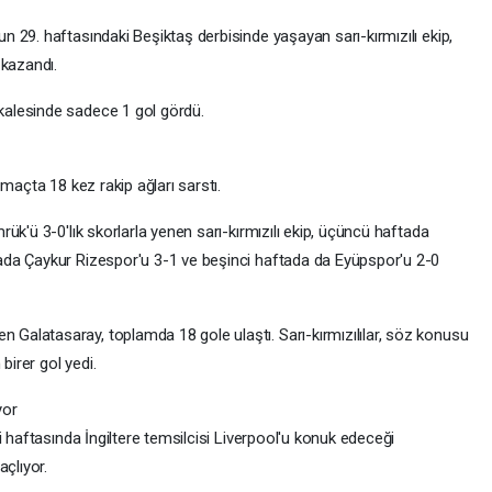
 29. haftasındaki Beşiktaş derbisinde yaşayan sarı-kırmızılı ekip,
 kazandı.
alesinde sadece 1 gol gördü.
maçta 18 kez rakip ağları sarstı.
ük'ü 3-0'lık skorlarla yenen sarı-kırmızılı ekip, üçüncü haftada
da Çaykur Rizespor'u 3-1 ve beşinci haftada da Eyüpspor'u 2-0
alatasaray, toplamda 18 gole ulaştı. Sarı-kırmızılılar, söz konusu
irer gol yedi.
yor
i haftasında İngiltere temsilcisi Liverpool'u konuk edeceği
çlıyor.