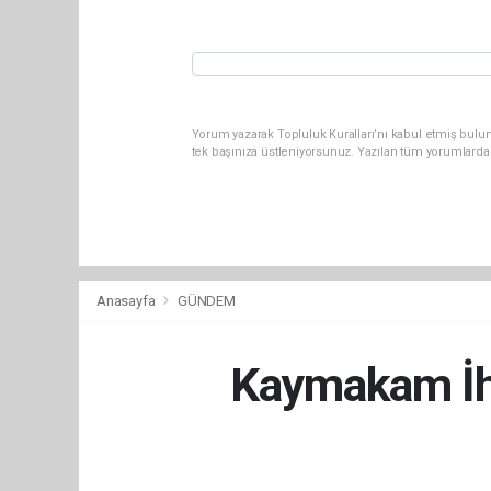
Yorum yazarak Topluluk Kuralları’nı kabul etmiş bulun
tek başınıza üstleniyorsunuz. Yazılan tüm yorumlarda
Anasayfa
GÜNDEM
Kaymakam İhs