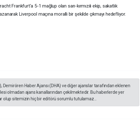
racht Frankfurt'a 5-1 mağlup olan sarı-kırmızılı ekip, sakatlık
anarak Liverpool maçına moralli bir şekilde çıkmayı hedefliyor.
), Demirören Haber Ajansı (DHA) ve diğer ajanslar tarafından eklenen
lesi olmadan ajans kanallarından çekilmektedir. Bu haberlerde yer
 olup sitemizin hiç bir editörü sorumlu tutulamaz...