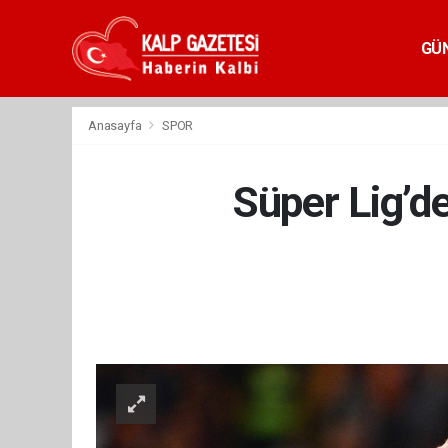
GÜ
Anasayfa
SPOR
Süper Lig’d