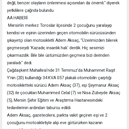
değil, benzer olayların önlenmesi açısından da önemli." diyerek
yetkililere çağrıda bulundu.
AA HABERİ
Mersin'in merkez Toroslar ilçesinde 2 çocuğunu yaralayıp
kendisi ve eşinin üzerinden geçen otomobilin sürücüsünden
şikayetçi olan motosikletli Adem Aksaç, "Üzerimizden bilerek
geçmeseydi 'Kazadır, insanlık hali.' derdik. Hiç sesimizi
çıkarmazdık. Bile bile üstümüzden geçmesi bizi derinden
yaraladı." dedi.
Çağdaşkent Mahallesi'nde 31 Temmuz'da Muhammet Raşit
Y'nin (20) kullandığı 34 KVA 057 plakalı otomobilin çarptığı
motosikletteki sürücü Adem Aksaç (37), eşi Şeymanur Aksaç
(32) ile çocukları Muhammed Celal (7) ve Nisa Zübeyde Aksaç
(5), Mersin Şehir Eğitim ve Araştırma Hastanesindeki
tedavilerinin ardından taburcu edildi.
Adem Aksaç, gazetecilere, parkta vakit geçiren eşi ve 2
çocuğunu motosikletiyle alıp eve götürürken kazanın