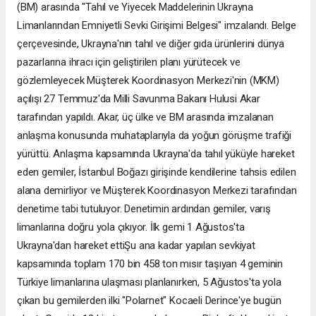
(BM) arasında "Tahıl ve Yiyecek Maddelerinin Ukrayna
Limanlarından Emniyetli Sevki Girişimi Belgesi" imzalandı. Belge
çerçevesinde, Ukrayna'nın tahıl ve diğer gıda ürünlerini dünya
pazarlarına ihracı için geliştirilen planı yürütecek ve
gözlemleyecek Müşterek Koordinasyon Merkezi'nin (MKM)
açılışı 27 Temmuz'da Milli Savunma Bakanı Hulusi Akar
tarafından yapıldı. Akar, üç ülke ve BM arasında imzalanan
anlaşma konusunda muhataplarıyla da yoğun görüşme trafiği
yürüttü. Anlaşma kapsamında Ukrayna'da tahıl yüküyle hareket
eden gemiler, İstanbul Boğazı girişinde kendilerine tahsis edilen
alana demirliyor ve Müşterek Koordinasyon Merkezi tarafından
denetime tabi tutuluyor. Denetimin ardından gemiler, varış
limanlarına doğru yola çıkıyor. İlk gemi 1 Ağustos'ta
Ukrayna'dan hareket ettiŞu ana kadar yapılan sevkiyat
kapsamında toplam 170 bin 458 ton mısır taşıyan 4 geminin
Türkiye limanlarına ulaşması planlanırken, 5 Ağustos'ta yola
çıkan bu gemilerden ilki "Polarnet" Kocaeli Derince'ye bugün