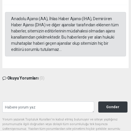
Anadolu Ajansı (AA), İhlas Haber Ajansı (İHA), Demirören
Haber Ajansı (DHA) ve diğer ajanslar tarafından eklenen tüm
haberler, sitemizin editörlerinin müdahalesi olmadan ajans
kanallarından çekilmektedir. Bu haberlerde yer alan hukuki
muhataplar haberi geçen ajanslar olup sitemizin hiç bir
editörü sorumlu tutulamaz...
Okuyu Yorumları
(0)
Gonder
Yorum yazarak Topluluk Kuralları’nı kabul etmiş bulunuyor ve siteye yaptığınız
yorumunuzla ilgili doğrudan veya dolaylı tüm sorumluluğu tek başınıza
üstleniyorsunuz. Yazılan tüm yorumlardan site yönetimi hiçbir şekilde sorumlu