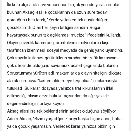
İki kolu alçıda olan ve vücudunun birçok yerinde yaralanmalar
bulunan Aksaç, eşi ile çocuklarının da uzun süre tedavi
gördüğünü belirterek, "Yerde yatarken tek düşündüğüm
çocuklarımdı. O an her şeyin bittiğini sandım. Bugün
hayattaysak bunun tek açıklaması mucize." ifadelerini kullandı.
Olayın güvenlik kamerası görüntülerinin milyonlarca kişi
tarafından izlenmesi, sosyal medyada da geniş yankı uyandırdı.
Çok sayıda kullanıcı, görüntülerin sıradan bir trafik kazasının
çok ötesinde olduğunu savunarak adalet çağrısında bulundu.
Soruşturmayı yürüten adli makamlar da olayın niteliğini dikkate
alarak sürücüyü "kasten öldürmeye teşebbüs" suçlamasıyla
tutukladı. Bu karar, dosyada yalnızca trafik kurallarının ihlal
edilmediği, olayın ceza hukuku açısından da ağır şekilde
değerlendirildiğini ortaya koydu.
Aksaç ailesi ise tek beklentilerinin adalet olduğunu söylüyor.
Adem Aksaç, "Bizim yaşadığımız acıyı başka hiçbir anne, baba
ya da çocuk yaşamasın. Verilecek karar yalnızca bizim için