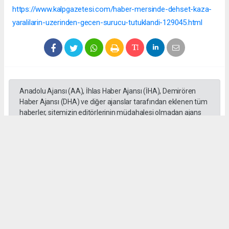
https://www.kalpgazetesi.com/haber-mersinde-dehset-kaza-
yaralilarin-uzerinden-gecen-surucu-tutuklandi-129045.html
Anadolu Ajansı (AA), İhlas Haber Ajansı (İHA), Demirören
Haber Ajansı (DHA) ve diğer ajanslar tarafından eklenen tüm
haberler, sitemizin editörlerinin müdahalesi olmadan ajans
kanallarından çekilmektedir. Bu haberlerde yer alan hukuki
muhataplar haberi geçen ajanslar olup sitemizin hiç bir
editörü sorumlu tutulamaz...
#Mersin
#Motosiklet
#Otomobil
#üzerinden geçti
#Adem Aksaç
#kaza
Okuyu Yorumları
(0)