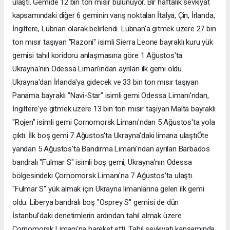
ulaştı. Gemide 12 bin ton mısır bulunuyor. Bir haftalık sevkiyat
kapsamındaki diğer 6 geminin varış noktaları İtalya, Çin, İrlanda,
İngiltere, Lübnan olarak belirlendi. Lübnan'a gitmek üzere 27 bin
ton mısır taşıyan "Razoni" isimli Sierra Leone bayraklı kuru yük
gemisi tahıl koridoru anlaşmasına göre 1 Ağustos'ta
Ukrayna'nın Odessa Liman'ından ayrılan ilk gemi oldu.
Ukrayna'dan İrlanda'ya gidecek ve 33 bin ton mısır taşıyan
Panama bayraklı "Navi-Star" isimli gemi Odessa Limanı'ndan,
İngiltere'ye gitmek üzere 13 bin ton mısır taşıyan Malta bayraklı
"Rojen" isimli gemi Çornomorsk Limanı'ndan 5 Ağustos'ta yola
çıktı. İlk boş gemi 7 Ağustos'ta Ukrayna'daki limana ulaştıÖte
yandan 5 Ağustos'ta Bandırma Limanı'ndan ayrılan Barbados
bandralı "Fulmar S" isimli boş gemi, Ukrayna'nın Odessa
bölgesindeki Çornomorsk Limanı'na 7 Ağustos'ta ulaştı.
"Fulmar S" yük almak için Ukrayna limanlarına gelen ilk gemi
oldu. Liberya bandralı boş "Osprey S" gemisi de dün
İstanbul'daki denetimlerin ardından tahıl almak üzere
Çornomorsk Limanı'na hareket etti. Tahıl sevkiyatı kapsamında