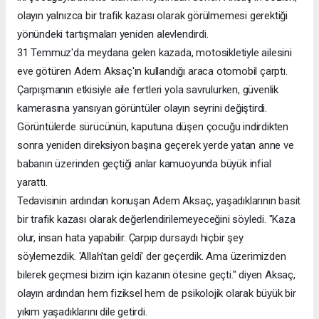
olayın yalnızca bir trafik kazası olarak görülmemesi gerektiği
yönündeki tartışmaları yeniden alevlendirdi.
31 Temmuz'da meydana gelen kazada, motosikletiyle ailesini
eve götüren Adem Aksaç'ın kullandığı araca otomobil çarptı.
Çarpışmanın etkisiyle aile fertleri yola savrulurken, güvenlik
kamerasına yansıyan görüntüler olayın seyrini değiştirdi.
Görüntülerde sürücünün, kaputuna düşen çocuğu indirdikten
sonra yeniden direksiyon başına geçerek yerde yatan anne ve
babanın üzerinden geçtiği anlar kamuoyunda büyük infial
yarattı.
Tedavisinin ardından konuşan Adem Aksaç, yaşadıklarının basit
bir trafik kazası olarak değerlendirilemeyeceğini söyledi. "Kaza
olur, insan hata yapabilir. Çarpıp dursaydı hiçbir şey
söylemezdik. 'Allah'tan geldi' der geçerdik. Ama üzerimizden
bilerek geçmesi bizim için kazanın ötesine geçti." diyen Aksaç,
olayın ardından hem fiziksel hem de psikolojik olarak büyük bir
yıkım yaşadıklarını dile getirdi.