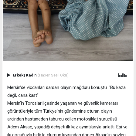
Erkek
|
Kadın
(Haberi Sesli Oku)
Mersin'de vicdanları sarsan olayın mağduru konuştu: "Bu kaza
değil, cana kast"
Mersin'in Toroslar ilçesinde yaşanan ve güvenlik kamerası
görüntüleriyle tüm Türkiye'nin gündemine oturan olayın
ardından hastaneden taburcu edilen motosiklet sürücüsü
Adem Aksaç, yaşadığı dehşeti ilk kez ayrıntılarıyla anlattı. Eşi ve
iki çocuğuyla birlikte ölümün kıyısından dönen Aksaç'ın sözleri,