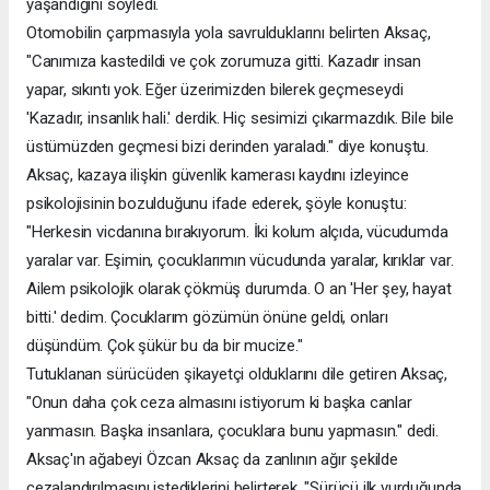
yaşandığını söyledi.
Otomobilin çarpmasıyla yola savrulduklarını belirten Aksaç,
"Canımıza kastedildi ve çok zorumuza gitti. Kazadır insan
yapar, sıkıntı yok. Eğer üzerimizden bilerek geçmeseydi
'Kazadır, insanlık hali.' derdik. Hiç sesimizi çıkarmazdık. Bile bile
üstümüzden geçmesi bizi derinden yaraladı." diye konuştu.
Aksaç, kazaya ilişkin güvenlik kamerası kaydını izleyince
psikolojisinin bozulduğunu ifade ederek, şöyle konuştu:
"Herkesin vicdanına bırakıyorum. İki kolum alçıda, vücudumda
yaralar var. Eşimin, çocuklarımın vücudunda yaralar, kırıklar var.
Ailem psikolojik olarak çökmüş durumda. O an 'Her şey, hayat
bitti.' dedim. Çocuklarım gözümün önüne geldi, onları
düşündüm. Çok şükür bu da bir mucize."
Tutuklanan sürücüden şikayetçi olduklarını dile getiren Aksaç,
"Onun daha çok ceza almasını istiyorum ki başka canlar
yanmasın. Başka insanlara, çocuklara bunu yapmasın." dedi.
Aksaç'ın ağabeyi Özcan Aksaç da zanlının ağır şekilde
cezalandırılmasını istediklerini belirterek, "Sürücü ilk vurduğunda