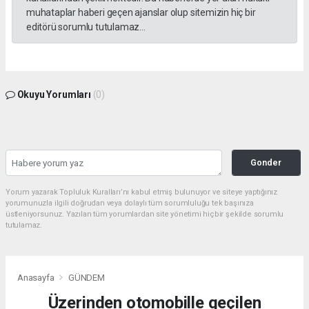
muhataplar haberi geçen ajanslar olup sitemizin hiç bir
editörü sorumlu tutulamaz...
Okuyu Yorumları
(0)
Gonder
Yorum yazarak Topluluk Kuralları’nı kabul etmiş bulunuyor ve siteye yaptığınız
yorumunuzla ilgili doğrudan veya dolaylı tüm sorumluluğu tek başınıza
üstleniyorsunuz. Yazılan tüm yorumlardan site yönetimi hiçbir şekilde sorumlu
tutulamaz.
Anasayfa
GÜNDEM
Üzerinden otomobille geçilen