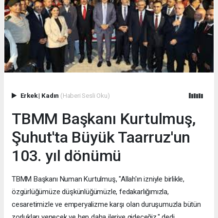
Erkek
|
Kadın
(Haberi Sesli Oku)
TBMM Başkanı Kurtulmuş,
Şuhut'ta Büyük Taarruz'un
103. yıl dönümü
TBMM Başkanı Numan Kurtulmuş, "Allah'ın izniyle birlikle,
özgürlüğümüze düşkünlüğümüzle, fedakarlığımızla,
cesaretimizle ve emperyalizme karşı olan duruşumuzla bütün
zorlukları yenecek ve hep daha ileriye gideceğiz." dedi.