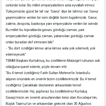
üstünde tutar. Bu millet emperyalistlere asla eyvallah etmez.
Türkçemizde güzel bir laf var. 'Gavur' diye bir lafımız var. Gavur
gayrimüslime verilen bir isim değildir bizim lügatimizde. Gavur,
zalime, despota, baskıcıya yani emperyaliste verilen bir isimdir.
Bu millet bu topraklarda gavuru gördüğü zaman, yani
emperyalistleri gördüğü zaman, yabancıları gördüğü zaman
onları buradan def etmesini bilir."
- "Bu dört özelliğini kimse ama kimse asla yok edemedi, yok
edemeyecek"
TBMM Başkanı Kurtulmuş, bu özelliklerin Malazgirt ruhunun aslı
olduğuna işaret ederek, şöyle devam etti:
"Bu 4 temel özelliğimiz Fatih Sultan Mehmet'in İstanbul'u
alışının önündeki en önemli bizim özelliklerimizdir. Bu 4 temel
özelliğimiz Çanakkale destanının arkasındaki temel
özelliklerimizdir. Hiç şüphesiz bu özelliklerimiz Kurtuluş
Savaşı'mızın en önemli unsurlarından birisi olan Kocatepe'nin,
Büyük Taarruz'un ve arkasından gelecek olan 30 Ağustos