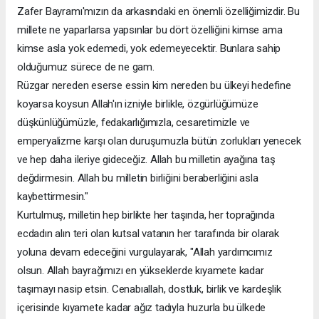
Zafer Bayramı'mızın da arkasındaki en önemli özelliğimizdir. Bu
millete ne yaparlarsa yapsınlar bu dört özelliğini kimse ama
kimse asla yok edemedi, yok edemeyecektir. Bunlara sahip
olduğumuz sürece de ne gam.
Rüzgar nereden eserse essin kim nereden bu ülkeyi hedefine
koyarsa koysun Allah'ın izniyle birlikle, özgürlüğümüze
düşkünlüğümüzle, fedakarlığımızla, cesaretimizle ve
emperyalizme karşı olan duruşumuzla bütün zorlukları yenecek
ve hep daha ileriye gideceğiz. Allah bu milletin ayağına taş
değdirmesin. Allah bu milletin birliğini beraberliğini asla
kaybettirmesin."
Kurtulmuş, milletin hep birlikte her taşında, her toprağında
ecdadın alın teri olan kutsal vatanın her tarafında bir olarak
yoluna devam edeceğini vurgulayarak, "Allah yardımcımız
olsun. Allah bayrağımızı en yükseklerde kıyamete kadar
taşımayı nasip etsin. Cenabıallah, dostluk, birlik ve kardeşlik
içerisinde kıyamete kadar ağız tadıyla huzurla bu ülkede