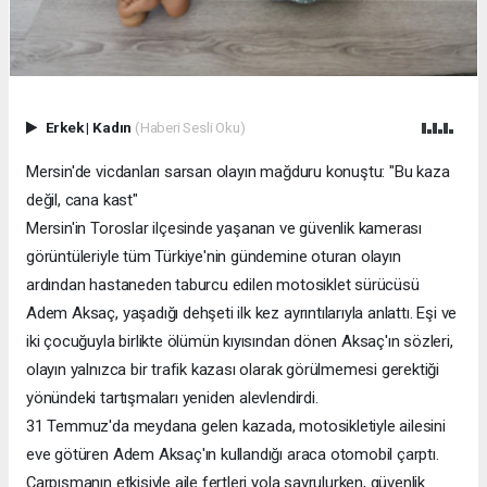
Erkek
|
Kadın
(Haberi Sesli Oku)
Mersin'de vicdanları sarsan olayın mağduru konuştu: "Bu kaza
değil, cana kast"
Mersin'in Toroslar ilçesinde yaşanan ve güvenlik kamerası
görüntüleriyle tüm Türkiye'nin gündemine oturan olayın
ardından hastaneden taburcu edilen motosiklet sürücüsü
Adem Aksaç, yaşadığı dehşeti ilk kez ayrıntılarıyla anlattı. Eşi ve
iki çocuğuyla birlikte ölümün kıyısından dönen Aksaç'ın sözleri,
olayın yalnızca bir trafik kazası olarak görülmemesi gerektiği
yönündeki tartışmaları yeniden alevlendirdi.
31 Temmuz'da meydana gelen kazada, motosikletiyle ailesini
eve götüren Adem Aksaç'ın kullandığı araca otomobil çarptı.
Çarpışmanın etkisiyle aile fertleri yola savrulurken, güvenlik