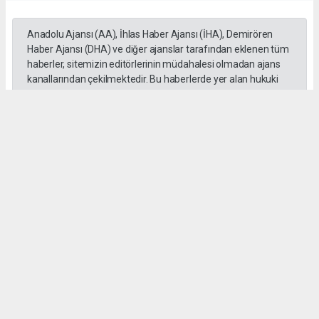
Anadolu Ajansı (AA), İhlas Haber Ajansı (İHA), Demirören
Haber Ajansı (DHA) ve diğer ajanslar tarafından eklenen tüm
haberler, sitemizin editörlerinin müdahalesi olmadan ajans
kanallarından çekilmektedir. Bu haberlerde yer alan hukuki
muhataplar haberi geçen ajanslar olup sitemizin hiç bir
editörü sorumlu tutulamaz...
#Mersin
#Motosiklet
#Otomobil
#üzerinden geçti
#Adem Aksaç
#kaza
Okuyu Yorumları
(0)
Gonder
Yorum yazarak Topluluk Kuralları’nı kabul etmiş bulunuyor ve siteye yaptığınız
yorumunuzla ilgili doğrudan veya dolaylı tüm sorumluluğu tek başınıza