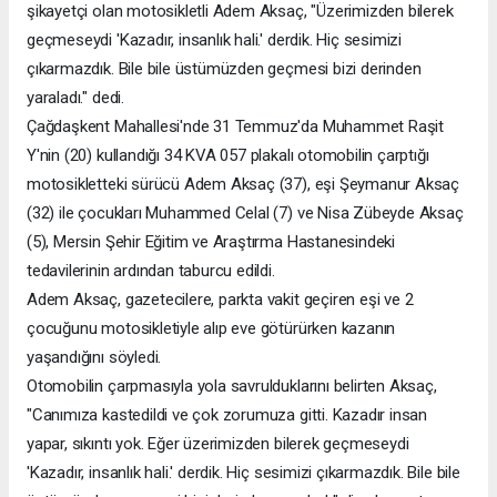
şikayetçi olan motosikletli Adem Aksaç, "Üzerimizden bilerek
geçmeseydi 'Kazadır, insanlık hali.' derdik. Hiç sesimizi
çıkarmazdık. Bile bile üstümüzden geçmesi bizi derinden
yaraladı." dedi.
Çağdaşkent Mahallesi'nde 31 Temmuz'da Muhammet Raşit
Y'nin (20) kullandığı 34 KVA 057 plakalı otomobilin çarptığı
motosikletteki sürücü Adem Aksaç (37), eşi Şeymanur Aksaç
(32) ile çocukları Muhammed Celal (7) ve Nisa Zübeyde Aksaç
(5), Mersin Şehir Eğitim ve Araştırma Hastanesindeki
tedavilerinin ardından taburcu edildi.
Adem Aksaç, gazetecilere, parkta vakit geçiren eşi ve 2
çocuğunu motosikletiyle alıp eve götürürken kazanın
yaşandığını söyledi.
Otomobilin çarpmasıyla yola savrulduklarını belirten Aksaç,
"Canımıza kastedildi ve çok zorumuza gitti. Kazadır insan
yapar, sıkıntı yok. Eğer üzerimizden bilerek geçmeseydi
'Kazadır, insanlık hali.' derdik. Hiç sesimizi çıkarmazdık. Bile bile