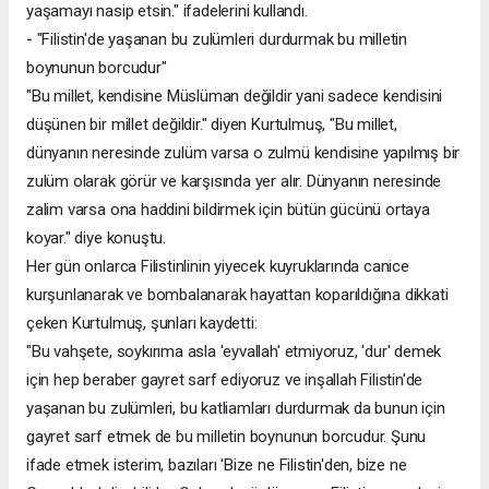
yaşamayı nasip etsin." ifadelerini kullandı.
- "Filistin'de yaşanan bu zulümleri durdurmak bu milletin
boynunun borcudur"
"Bu millet, kendisine Müslüman değildir yani sadece kendisini
düşünen bir millet değildir." diyen Kurtulmuş, "Bu millet,
dünyanın neresinde zulüm varsa o zulmü kendisine yapılmış bir
zulüm olarak görür ve karşısında yer alır. Dünyanın neresinde
zalim varsa ona haddini bildirmek için bütün gücünü ortaya
koyar." diye konuştu.
Her gün onlarca Filistinlinin yiyecek kuyruklarında canice
kurşunlanarak ve bombalanarak hayattan koparıldığına dikkati
çeken Kurtulmuş, şunları kaydetti:
"Bu vahşete, soykırıma asla 'eyvallah' etmiyoruz, 'dur' demek
için hep beraber gayret sarf ediyoruz ve inşallah Filistin'de
yaşanan bu zulümleri, bu katliamları durdurmak da bunun için
gayret sarf etmek de bu milletin boynunun borcudur. Şunu
ifade etmek isterim, bazıları 'Bize ne Filistin'den, bize ne