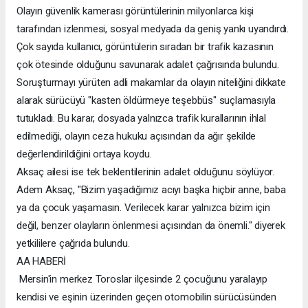
Olayın güvenlik kamerası görüntülerinin milyonlarca kişi
tarafından izlenmesi, sosyal medyada da geniş yankı uyandırdı.
Çok sayıda kullanıcı, görüntülerin sıradan bir trafik kazasının
çok ötesinde olduğunu savunarak adalet çağrısında bulundu.
Soruşturmayı yürüten adli makamlar da olayın niteliğini dikkate
alarak sürücüyü "kasten öldürmeye teşebbüs" suçlamasıyla
tutukladı. Bu karar, dosyada yalnızca trafik kurallarının ihlal
edilmediği, olayın ceza hukuku açısından da ağır şekilde
değerlendirildiğini ortaya koydu.
Aksaç ailesi ise tek beklentilerinin adalet olduğunu söylüyor.
Adem Aksaç, "Bizim yaşadığımız acıyı başka hiçbir anne, baba
ya da çocuk yaşamasın. Verilecek karar yalnızca bizim için
değil, benzer olayların önlenmesi açısından da önemli." diyerek
yetkililere çağrıda bulundu.
AA HABERİ
Mersin'in merkez Toroslar ilçesinde 2 çocuğunu yaralayıp
kendisi ve eşinin üzerinden geçen otomobilin sürücüsünden