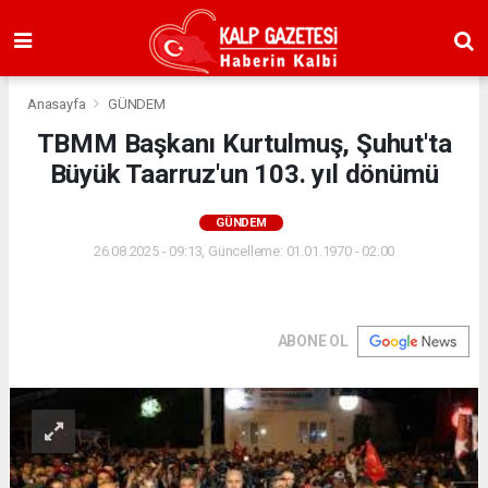
Anasayfa
GÜNDEM
TBMM Başkanı Kurtulmuş, Şuhut'ta
Büyük Taarruz'un 103. yıl dönümü
GÜNDEM
26.08.2025 - 09:13, Güncelleme: 01.01.1970 - 02:00
ABONE OL