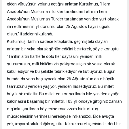
giden yürüyüşün yolunu açtığını anlatan Kurtulmuş, "Hem
Anadolu'nun Müslüman Türkler tarafından fethinin hem
Anadolu'nun Müslüman Türkler tarafından yeniden yurt olarak
ilan edilmesinin yıl dönümü olan 26 Ağustos hayırlı uğurlu
olsun." ifadelerini kullandı.
Kurtulmuş, tarihin sadece kitaplarda, geçmişteki olayları
anlatan bir vaka olarak görülmediğini belirterek, şöyle konuştu:
"Tarihin altın harflerle dolu her sayfasını yeniden milli
şuurumuzun, milli birliğimizin pekişmesi için bir vesile olarak
kabul ediyor ve bu şekilde tebrik ediyor ve kutluyoruz. Bugün
burada da yarın başlayacak olan 26 Ağustos'un da o büyük
taarruzunu yeniden yaşıyor, yeniden hissediyoruz. Bu millet
büyük bir millettir. Bu millet en zor şartlarda bile yeniden ayağa
kalkmasını başarmış bir millettir. 103 yıl önceye gittiğiniz zaman
o günkü şartlarda böylesine muazzam bir kurtuluş
mücadelesinin verilmesi neredeyse imkansızdı. Elde avuçta
yok, imparatorluk dağılmış, ülke fakruzaruret içerisinde, dört bir