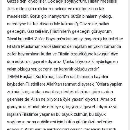
Gazze'den' diyebilirler. Çok açık söylüyorum, Filistin meselesi
Türk milleti için milli bir meseledir ve milletimizin ortak
meselesidir. Görür gibi inanıyorum, bütün binaların yıkıldığı,
neredeyse bir tek duvarın bile kalmadığı Gazze'de, halkın
geleceğini, Gazzelilerin, Filistinlilerin geleceğini görüyorum.
'Nasıl bu millet Zafer Bayramı'nı kutlamayı başarmış bir milletse
Filistinli Müslüman kardeşlerimiz de inşallah en yakın zamanda
zafer bayramlarını kutlar ve Filistin özgürlüğüne kavuşur' diye
dua ediyoruz, gayret ediyoruz. Çünkü biliyoruz ki aydınlığın en
yakın olduğu yer, gecenin en karanlık olduğu yerdir."
TBMM Başkanı Kurtulmuş, İsrail'in saldırılarında hayatını
kaybeden Filistinlilere Allah'tan rahmet dileyerek, "Onlara yapılan
zulmün karşısında susanlara, destek olanlara, görmezden
gelenlere de 'Allah ne biliyorsa öyle yapsın' diyoruz. Ama biz
görüyoruz, müdahale etmeye çalışıyoruz, gayret ediyoruz ve
inşallah Filistin'de yaşanan bu büyük zulmün, bu büyük
soykırımın sona erdirilmesi için bütün gücümüzü seferber
ediyoruz. Allah yar ve yardımcımız olsun." ifadelerini kullandı.