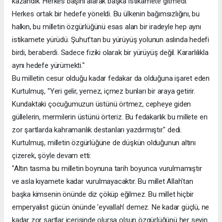
kazandık. Herkes başını alarak başka istikamete gitmedi.
Herkes ortak bir hedefe yöneldi. Bu ülkenin bağımsızlığını, bu
halkın, bu milletin özgürlüğünü esas alan bir iradeyle hep aynı
istikamete yürüdü. Şuhut'tan bu yürüyüş yolunun aslında hedefi
birdi, beraberdi. Sadece fiziki olarak bir yürüyüş değil. Kararlılıkla
aynı hedefe yürümekti."
Bu milletin cesur olduğu kadar fedakar da olduğuna işaret eden
Kurtulmuş, "Yeri gelir, yemez, içmez bunları bir araya getirir.
Kundaktaki çocuğumuzun üstünü örtmez, cepheye giden
güllelerin, mermilerin üstünü örteriz. Bu fedakarlık bu millete en
zor şartlarda kahramanlık destanları yazdırmıştır." dedi.
Kurtulmuş, milletin özgürlüğüne de düşkün olduğunun altını
çizerek, şöyle devam etti:
"Altın tasma bu milletin boynuna tarih boyunca vurulmamıştır
ve asla kıyamete kadar vurulmayacaktır. Bu millet Allah'tan
başka kimsenin önünde diz çöküp eğilmez. Bu millet hiçbir
emperyalist gücün önünde 'eyvallah' demez. Ne kadar güçlü, ne
kadar zor şartlar içerisinde olursa olsun özgürlüğünü her şeyin