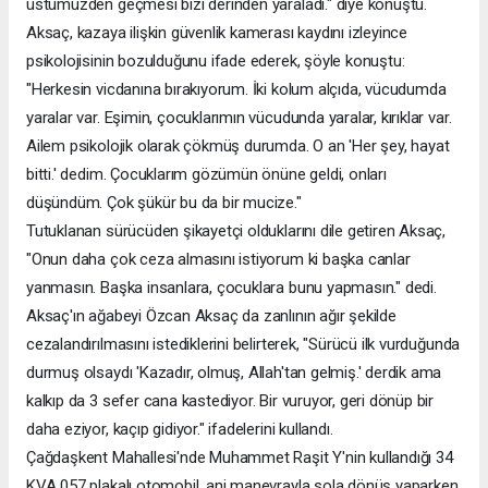
üstümüzden geçmesi bizi derinden yaraladı." diye konuştu.
Aksaç, kazaya ilişkin güvenlik kamerası kaydını izleyince
psikolojisinin bozulduğunu ifade ederek, şöyle konuştu:
"Herkesin vicdanına bırakıyorum. İki kolum alçıda, vücudumda
yaralar var. Eşimin, çocuklarımın vücudunda yaralar, kırıklar var.
Ailem psikolojik olarak çökmüş durumda. O an 'Her şey, hayat
bitti.' dedim. Çocuklarım gözümün önüne geldi, onları
düşündüm. Çok şükür bu da bir mucize."
Tutuklanan sürücüden şikayetçi olduklarını dile getiren Aksaç,
"Onun daha çok ceza almasını istiyorum ki başka canlar
yanmasın. Başka insanlara, çocuklara bunu yapmasın." dedi.
Aksaç'ın ağabeyi Özcan Aksaç da zanlının ağır şekilde
cezalandırılmasını istediklerini belirterek, "Sürücü ilk vurduğunda
durmuş olsaydı 'Kazadır, olmuş, Allah'tan gelmiş.' derdik ama
kalkıp da 3 sefer cana kastediyor. Bir vuruyor, geri dönüp bir
daha eziyor, kaçıp gidiyor." ifadelerini kullandı.
Çağdaşkent Mahallesi'nde Muhammet Raşit Y'nin kullandığı 34
KVA 057 plakalı otomobil, ani manevrayla sola dönüş yaparken