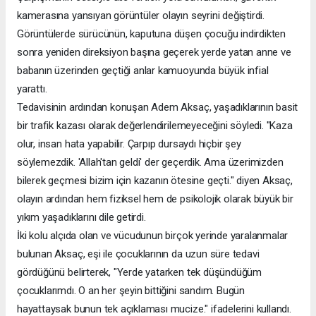
kamerasına yansıyan görüntüler olayın seyrini değiştirdi.
Görüntülerde sürücünün, kaputuna düşen çocuğu indirdikten
sonra yeniden direksiyon başına geçerek yerde yatan anne ve
babanın üzerinden geçtiği anlar kamuoyunda büyük infial
yarattı.
Tedavisinin ardından konuşan Adem Aksaç, yaşadıklarının basit
bir trafik kazası olarak değerlendirilemeyeceğini söyledi. "Kaza
olur, insan hata yapabilir. Çarpıp dursaydı hiçbir şey
söylemezdik. 'Allah'tan geldi' der geçerdik. Ama üzerimizden
bilerek geçmesi bizim için kazanın ötesine geçti." diyen Aksaç,
olayın ardından hem fiziksel hem de psikolojik olarak büyük bir
yıkım yaşadıklarını dile getirdi.
İki kolu alçıda olan ve vücudunun birçok yerinde yaralanmalar
bulunan Aksaç, eşi ile çocuklarının da uzun süre tedavi
gördüğünü belirterek, "Yerde yatarken tek düşündüğüm
çocuklarımdı. O an her şeyin bittiğini sandım. Bugün
hayattaysak bunun tek açıklaması mucize." ifadelerini kullandı.