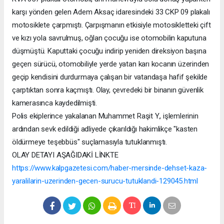
karşı yönden gelen Adem Aksaç idaresindeki 33 CKP 09 plakalı
motosiklete çarpmıştı. Çarpışmanın etkisiyle motosikletteki çift
ve kızı yola savrulmuş, oğlan çocuğu ise otomobilin kaputuna
düşmüştü. Kaputtaki çocuğu indirip yeniden direksiyon başına
geçen sürücü, otomobiliyle yerde yatan karı kocanın üzerinden
geçip kendisini durdurmaya çalışan bir vatandaşa hafif şekilde
çarptıktan sonra kaçmıştı. Olay, çevredeki bir binanın güvenlik
kamerasınca kaydedilmişti.
Polis ekiplerince yakalanan Muhammet Raşit Y., işlemlerinin
ardından sevk edildiği adliyede çıkarıldığı hakimlikçe "kasten
öldürmeye teşebbüs" suçlamasıyla tutuklanmıştı.
OLAY DETAYI AŞAĞIDAKİ LİNKTE
https://www.kalpgazetesi.com/haber-mersinde-dehset-kaza-
yaralilarin-uzerinden-gecen-surucu-tutuklandi-129045.html