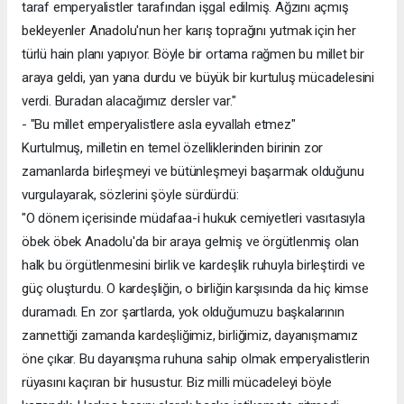
taraf emperyalistler tarafından işgal edilmiş. Ağzını açmış
bekleyenler Anadolu'nun her karış toprağını yutmak için her
türlü hain planı yapıyor. Böyle bir ortama rağmen bu millet bir
araya geldi, yan yana durdu ve büyük bir kurtuluş mücadelesini
verdi. Buradan alacağımız dersler var."
- "Bu millet emperyalistlere asla eyvallah etmez"
Kurtulmuş, milletin en temel özelliklerinden birinin zor
zamanlarda birleşmeyi ve bütünleşmeyi başarmak olduğunu
vurgulayarak, sözlerini şöyle sürdürdü:
"O dönem içerisinde müdafaa-i hukuk cemiyetleri vasıtasıyla
öbek öbek Anadolu'da bir araya gelmiş ve örgütlenmiş olan
halk bu örgütlenmesini birlik ve kardeşlik ruhuyla birleştirdi ve
güç oluşturdu. O kardeşliğin, o birliğin karşısında da hiç kimse
duramadı. En zor şartlarda, yok olduğumuzu başkalarının
zannettiği zamanda kardeşliğimiz, birliğimiz, dayanışmamız
öne çıkar. Bu dayanışma ruhuna sahip olmak emperyalistlerin
rüyasını kaçıran bir husustur. Biz milli mücadeleyi böyle