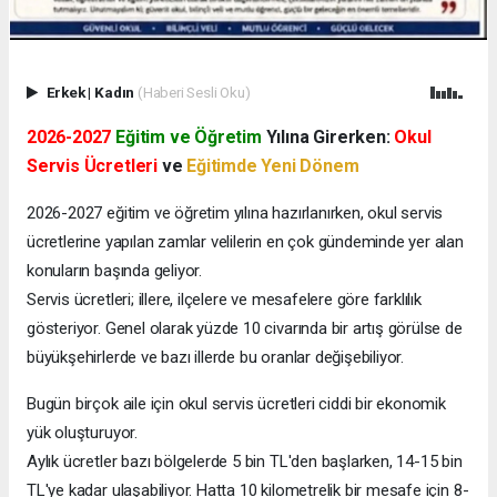
Erkek
|
Kadın
(Haberi Sesli Oku)
2026-2027
Eğitim ve Öğretim
Yılına Girerken:
Okul
Servis Ücretleri
ve
Eğitimde Yeni Dönem
2026-2027 eğitim ve öğretim yılına hazırlanırken, okul servis
ücretlerine yapılan zamlar velilerin en çok gündeminde yer alan
konuların başında geliyor.
Servis ücretleri; illere, ilçelere ve mesafelere göre farklılık
gösteriyor. Genel olarak yüzde 10 civarında bir artış görülse de
büyükşehirlerde ve bazı illerde bu oranlar değişebiliyor.
Bugün birçok aile için okul servis ücretleri ciddi bir ekonomik
yük oluşturuyor.
Aylık ücretler bazı bölgelerde 5 bin TL'den başlarken, 14-15 bin
TL'ye kadar ulaşabiliyor. Hatta 10 kilometrelik bir mesafe için 8-