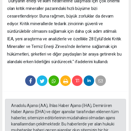
"Dünyanın enerji ve iklim hedeflerine ulaşması için çok önemli
olan kritik mineraller pazarındaki hızlı büyüme bizi
cesaretlendiriyor. Buna rağmen, büyük zorluklar da devam
ediyor. Kritik minerallerde tedarik zincirinin güvenli ve
sürdürülebilir olmasını sağlamak için daha çok adım atılmalı.
IEA, yeni araştırma ve analizlerle ve özellikle 28 Eylül'deki Kritik
Mineraller ve Temiz Enerji Zirvesi'nde ilerleme sağlamak için
hükümetleri, şirketleri ve diğer paydaşları bir araya getirerek bu
alandaki erken liderliğini sürdürecek." ifadelerini kullandı.
Anadolu Ajansı (AA), İhlas Haber Ajansı (İHA), Demirören
Haber Ajansı (DHA) ve diğer ajanslar tarafından eklenen tüm
haberler, sitemizin editörlerinin müdahalesi olmadan ajans
kanallarından çekilmektedir. Bu haberlerde yer alan hukuki
muhataplar haberi geçen ajanslar olup sitemizin hiç bir