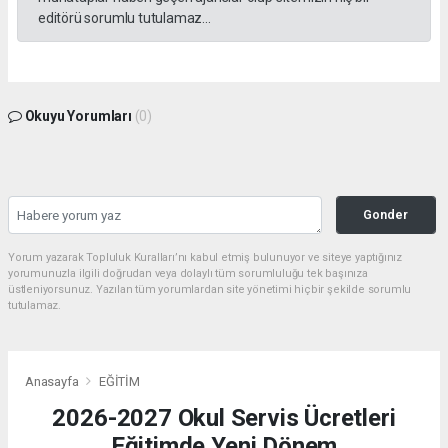
editörü sorumlu tutulamaz...
Okuyu Yorumları
(0)
Gonder
Yorum yazarak Topluluk Kuralları’nı kabul etmiş bulunuyor ve siteye yaptığınız
yorumunuzla ilgili doğrudan veya dolaylı tüm sorumluluğu tek başınıza
üstleniyorsunuz. Yazılan tüm yorumlardan site yönetimi hiçbir şekilde sorumlu
tutulamaz.
Anasayfa
EĞİTİM
2026-2027 Okul Servis Ücretleri
Eğitimde Yeni Dönem