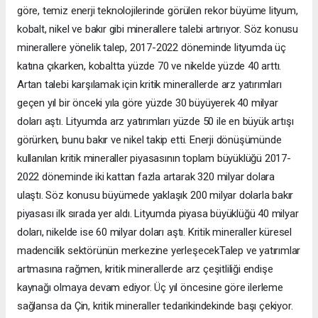
göre, temiz enerji teknolojilerinde görülen rekor büyüme lityum,
kobalt, nikel ve bakır gibi minerallere talebi artırıyor. Söz konusu
minerallere yönelik talep, 2017-2022 döneminde lityumda üç
katına çıkarken, kobaltta yüzde 70 ve nikelde yüzde 40 arttı.
Artan talebi karşılamak için kritik minerallerde arz yatırımları
geçen yıl bir önceki yıla göre yüzde 30 büyüyerek 40 milyar
doları aştı. Lityumda arz yatırımları yüzde 50 ile en büyük artışı
görürken, bunu bakır ve nikel takip etti. Enerji dönüşümünde
kullanılan kritik mineraller piyasasının toplam büyüklüğü 2017-
2022 döneminde iki kattan fazla artarak 320 milyar dolara
ulaştı. Söz konusu büyümede yaklaşık 200 milyar dolarla bakır
piyasası ilk sırada yer aldı. Lityumda piyasa büyüklüğü 40 milyar
doları, nikelde ise 60 milyar doları aştı. Kritik mineraller küresel
madencilik sektörünün merkezine yerleşecekTalep ve yatırımlar
artmasına rağmen, kritik minerallerde arz çeşitliliği endişe
kaynağı olmaya devam ediyor. Üç yıl öncesine göre ilerleme
sağlansa da Çin, kritik mineraller tedarikindekinde başı çekiyor.