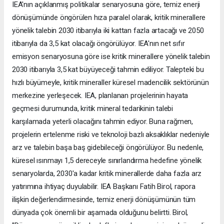
IEA'nın açıklanmış politikalar senaryosuna göre, temiz enerji
dönüşümünde öngörülen hıza paralel olarak, kritik minerallere
yönelik talebin 2030 itibarıyla iki kattan fazla artacağı ve 2050
itibarıyla da 3,5 kat olacağı öngörülüyor. IEA'nın net sıfır
emisyon senaryosuna göre ise kritik minerallere yönelik talebin
2030 itibarıyla 3,5 kat büyüyeceği tahmin ediliyor. Talepteki bu
hızlı büyümeyle, kritik mineraller küresel madencilik sektörünün
merkezine yerleşecek. IEA, planlanan projelerinin hayata
geçmesi durumunda, kritik mineral tedarikinin talebi
karşılamada yeterli olacağını tahmin ediyor. Buna rağmen,
projelerin ertelenme riski ve teknoloji bazlı aksaklıklar nedeniyle
arz ve talebin başa baş gidebileceği öngörülüyor. Bu nedenle,
küresel ısınmayı 1,5 dereceyle sınırlandırma hedefine yönelik
senaryolarda, 2030'a kadar kritik minerallerde daha fazla arz
yatırımına ihtiyaç duyulabilir. IEA Başkanı Fatih Birol, rapora
ilişkin değerlendirmesinde, temiz enerji dönüşümünün tüm
dünyada çok önemli bir aşamada olduğunu belirtti. Birol,