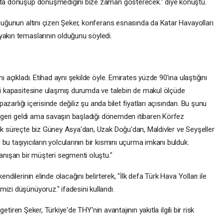
sata dönüşüp dönüşmediğini bize zaman gösterecek." diye konuştu.
lduğunun altını çizen Şeker, konferans esnasında da Katar Havayolları
yakın temaslarının olduğunu söyledi.
ı açıkladı. Etihad aynı şekilde öyle. Emirates yüzde 90'ına ulaştığını
esi kapasitesine ulaşmış durumda ve talebin de makul ölçüde
 pazarlığı içerisinde değiliz şu anda bilet fiyatları açısından. Bu şunu
de geri geldi ama savaşın başladığı dönemden itibaren Körfez
lık süreçte biz Güney Asya'dan, Uzak Doğu'dan, Maldivler ve Seyşeller
u taşıyıcıların yolcularının bir kısmını uçurma imkanı bulduk.
tanışan bir müşteri segmenti oluştu."
ndilerinin elinde olacağını belirterek, "İlk defa Türk Hava Yolları ile
izi düşünüyoruz." ifadesini kullandı.
 getiren Şeker, Türkiye'de THY'nin avantajının yakıtla ilgili bir risk