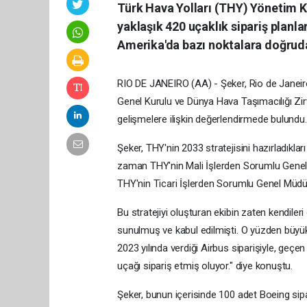
Türk Hava Yolları (THY) Yönetim Ku
yaklaşık 420 uçaklık sipariş planl
Amerika'da bazı noktalara doğruda
RIO DE JANEIRO (AA) - Şeker, Rio de Janeiro'
Genel Kurulu ve Dünya Hava Taşımacılığı Zir
gelişmelere ilişkin değerlendirmede bulundu.
Şeker, THY'nin 2033 stratejisini hazırladıkla
zaman THY'nin Mali İşlerden Sorumlu Gene
THY'nin Ticari İşlerden Sorumlu Genel Müdür
Bu stratejiyi oluşturan ekibin zaten kendil
sunulmuş ve kabul edilmişti. O yüzden büyük
2023 yılında verdiği Airbus siparişiyle, geçe
uçağı sipariş etmiş oluyor." diye konuştu.
Şeker, bunun içerisinde 100 adet Boeing sipa