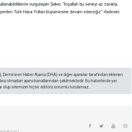
llanabildiklerini vurgulayan Şeker, "İnşallah bu seneyi az zararla,
yerden Türk Hava Yolları büyümesine devam edeceğiz." ifadesini
), Demirören Haber Ajansı (DHA) ve diğer ajanslar tarafından eklenen
lesi olmadan ajans kanallarından çekilmektedir. Bu haberlerde yer
 olup sitemizin hiç bir editörü sorumlu tutulamaz...
@gmail.com