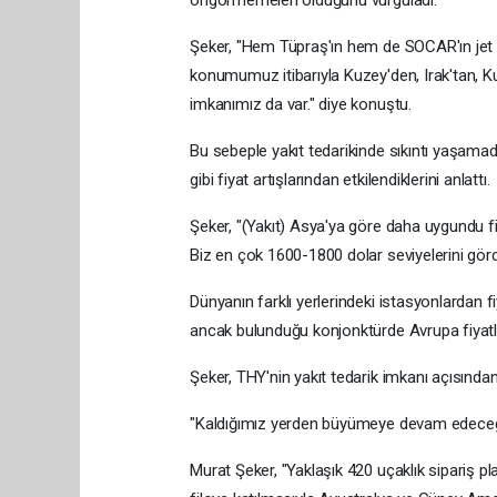
Şeker, "Hem Tüpraş'ın hem de SOCAR'ın jet ya
konumumuz itibarıyla Kuzey'den, Irak'tan, Ku
imkanımız da var." diye konuştu.
Bu sebeple yakıt tedarikinde sıkıntı yaşamadıkl
gibi fiyat artışlarından etkilendiklerini anlattı.
Şeker, "(Yakıt) Asya'ya göre daha uygundu fi
Biz en çok 1600-1800 dolar seviyelerini gör
Dünyanın farklı yerlerindeki istasyonlardan fi
ancak bulunduğu konjonktürde Avrupa fiyatları
Şeker, THY'nin yakıt tedarik imkanı açısından d
"Kaldığımız yerden büyümeye devam edece
Murat Şeker, "Yaklaşık 420 uçaklık sipariş p