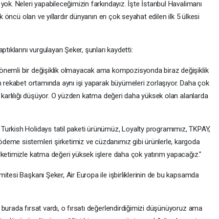
yok. Neleri yapabileceğimizin farkındayız. İşte İstanbul Havalimanı
ok öncü olan ve yıllardır dünyanın en çok seyahat edilen ilk 5 ülkesi
ptıklarını vurgulayan Şeker, şunları kaydetti:
önemli bir değişiklik olmayacak ama kompozisyonda biraz değişiklik
n rekabet ortamında aynı işi yaparak büyümeleri zorlaşıyor. Daha çok
n karlılığı düşüyor. O yüzden katma değeri daha yüksek olan alanlarda
Turkish Holidays tatil paketi ürünümüz, Loyalty programımız, TKPAY,
deme sistemleri şirketimiz ve cüzdanımız gibi ürünlerle, kargoda
rketimizle katma değeri yüksek işlere daha çok yatırım yapacağız."
itesi Başkanı Şeker, Air Europa ile işbirliklerinin de bu kapsamda
burada fırsat vardı, o fırsatı değerlendirdiğimizi düşünüyoruz ama