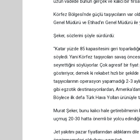
uzun vadede bunun gerçek ve kalıcı bir fır
Körfez Bölgesi'nde güçlü taşıyıcıların var o
Genel Müdürü ve Etihad'ın Genel Müdürü ile 
Şeker, sözlerini şöyle sürdürdü:
"Katar yüzde 85 kapasitesini geri toparladığın
söyledi. Yani Körfez taşıyıcıları savaş önc
seyrettiğini söylüyorlar. Çok agresif bir fiyat
gösteriyor, demek ki rekabet hızlı bir şekil
taşıyıcılarının operasyon yapamadığı 2-3 ay
gibi egzotik destinasyonlardan, Amerika'dan b
Böylece ilk defa Türk Hava Yolları ürünüyle 
Murat Şeker, bunu kalıcı hale getirebilmenin ke
uçmuş 20-30 hatta önemli bir yolcu edindiğim
Jet yakıtını pazar fiyatlarından aldıklarını dile
öngörmemeleri olduğunu vurguladı.