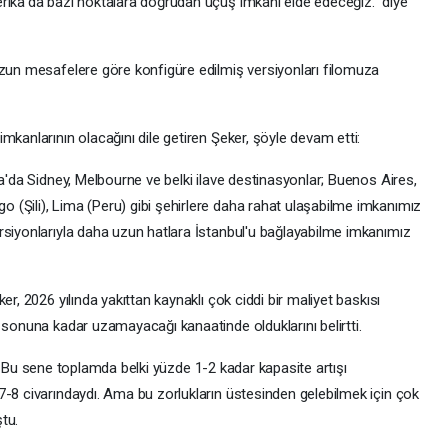
rika'da bazı noktalara doğrudan uçuş imkanı elde edeceğiz." diye
uzun mesafelere göre konfigüre edilmiş versiyonları filomuza
mkanlarının olacağını dile getiren Şeker, şöyle devam etti:
ya'da Sidney, Melbourne ve belki ilave destinasyonlar; Buenos Aires,
(Şili), Lima (Peru) gibi şehirlere daha rahat ulaşabilme imkanımız
rsiyonlarıyla daha uzun hatlara İstanbul'u bağlayabilme imkanımız
er, 2026 yılında yakıttan kaynaklı çok ciddi bir maliyet baskısı
 sonuna kadar uzamayacağı kanaatinde olduklarını belirtti.
çlü. Bu sene toplamda belki yüzde 1-2 kadar kapasite artışı
7-8 civarındaydı. Ama bu zorlukların üstesinden gelebilmek için çok
tu.