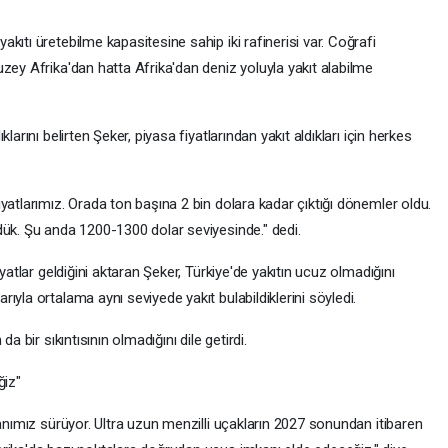
kıtı üretebilme kapasitesine sahip iki rafinerisi var. Coğrafi
zey Afrika'dan hatta Afrika'dan deniz yoluyla yakıt alabilme
arını belirten Şeker, piyasa fiyatlarından yakıt aldıkları için herkes
yatlarımız. Orada ton başına 2 bin dolara kadar çıktığı dönemler oldu.
dük. Şu anda 1200-1300 dolar seviyesinde." dedi.
yatlar geldiğini aktaran Şeker, Türkiye'de yakıtın ucuz olmadığını
yla ortalama aynı seviyede yakıt bulabildiklerini söyledi.
a bir sıkıntısının olmadığını dile getirdi.
ğiz"
lanımız sürüyor. Ultra uzun menzilli uçakların 2027 sonundan itibaren