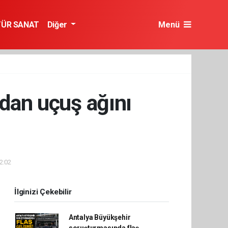
TÜR SANAT
Diğer
Menü
udan uçuş ağını
12:02
İlginizi Çekebilir
Antalya Büyükşehir