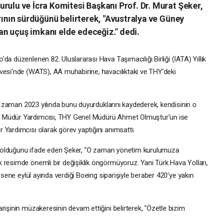
rulu ve İcra Komitesi Başkanı Prof. Dr. Murat Şeker,
arının sürdüğünü belirterek, "Avustralya ve Güney
n uçuş imkanı elde edeceğiz." dedi.
da düzenlenen 82. Uluslararası Hava Taşımacılığı Birliği (IATA) Yıllık
vesi'nde (WATS), AA muhabirine, havacılıktaki ve THY'deki
rı zaman 2023 yılında bunu duyurduklarını kaydederek, kendisinin o
l Müdür Yardımcısı, THY Genel Müdürü Ahmet Olmuştur'un ise
 Yardımcısı olarak görev yaptığını anımsattı.
eri olduğunu ifade eden Şeker, "O zaman yönetim kurulumuza
 resimde önemli bir değişiklik öngörmüyoruz. Yani Türk Hava Yolları,
n sene eylül ayında verdiği Boeing siparişiyle beraber 420'ye yakın
rişinin müzakeresinin devam ettiğini belirterek, "Özetle bizim