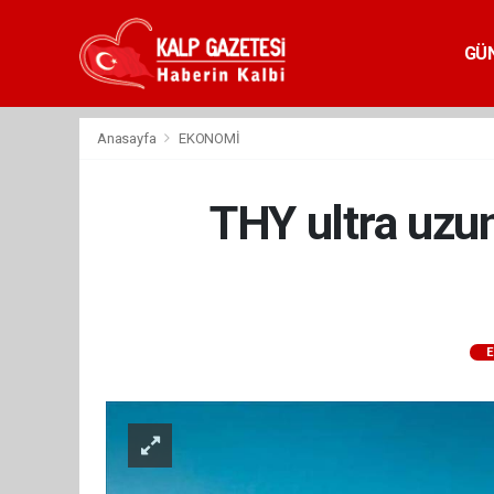
GÜ
Anasayfa
EKONOMİ
THY ultra uzun
E