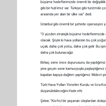
büyüme hedeflerimizde önemli bir değişiklik 
gibi bir hub'ımız var. Türkiye gibi turizmde ç
arasında yer alan bir ülke var." dedi.
İstanbul gibi önemli bir şehirde operasyon ya
"O yüzden stratejik büyüme hedeflerimizde 
olacak. Şöyle ki hava yollarının bu çok yoğu
uçak, daha çok yolcu, daha çok gelir. Bu işi
daha çok bulunacağız.
Birkaç sene önce duyurusunu da yaptığımız 
yine geçen sene kamuoyuyla paylaştığımız ö
kapıdan kapıya dağıtım yaptığımız Widect şi
Türk Hava Yolları Yönetim Kurulu ve İcra Kom
düşünülebileceğini ifade etti.
Şeker, "Körfez'de yaşanan olaylardan dolayı 