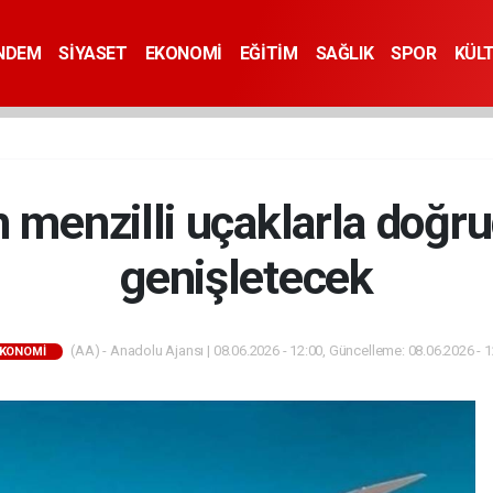
NDEM
SİYASET
EKONOMİ
EĞİTİM
SAĞLIK
SPOR
KÜL
 menzilli uçaklarla doğr
genişletecek
(AA) - Anadolu Ajansı | 08.06.2026 - 12:00, Güncelleme: 08.06.2026 - 
KONOMİ