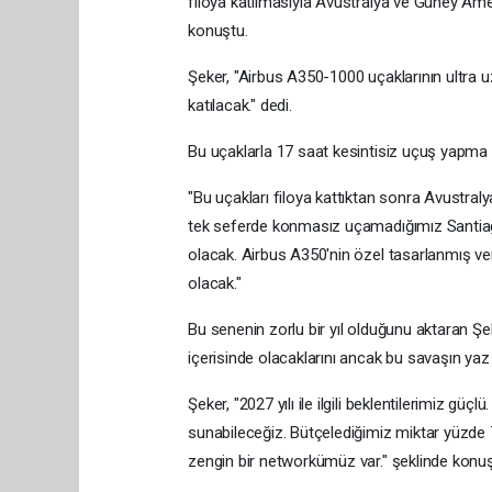
filoya katılmasıyla Avustralya ve Güney Ame
konuştu.
Şeker, "Airbus A350-1000 uçaklarının ultra 
katılacak." dedi.
Bu uçaklarla 17 saat kesintisiz uçuş yapma i
"Bu uçakları filoya kattıktan sonra Avustral
tek seferde konmasız uçamadığımız Santiago 
olacak. Airbus A350'nin özel tasarlanmış ve
olacak."
Bu senenin zorlu bir yıl olduğunu aktaran Şek
içerisinde olacaklarını ancak bu savaşın yaz
Şeker, "2027 yılı ile ilgili beklentilerimiz gü
sunabileceğiz. Bütçelediğimiz miktar yüzde 
zengin bir networkümüz var." şeklinde konuş