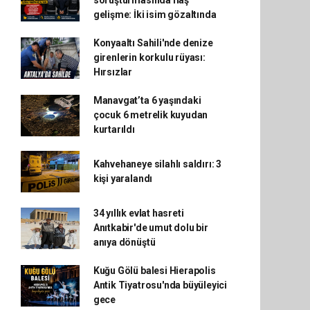
soruşturmasında flaş
gelişme: İki isim gözaltında
Konyaaltı Sahili'nde denize
girenlerin korkulu rüyası:
Hırsızlar
Manavgat’ta 6 yaşındaki
çocuk 6 metrelik kuyudan
kurtarıldı
Kahvehaneye silahlı saldırı: 3
kişi yaralandı
34 yıllık evlat hasreti
Anıtkabir'de umut dolu bir
anıya dönüştü
Kuğu Gölü balesi Hierapolis
Antik Tiyatrosu'nda büyüleyici
gece