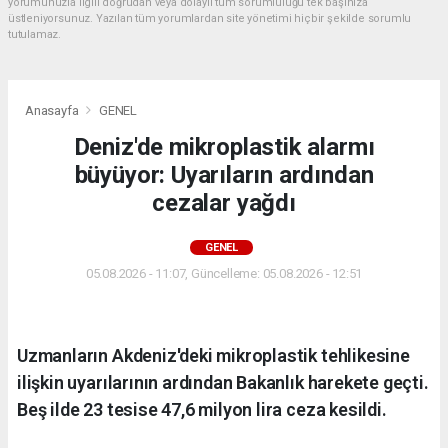
yorumunuzla ilgili doğrudan veya dolaylı tüm sorumluluğu tek başınıza
üstleniyorsunuz. Yazılan tüm yorumlardan site yönetimi hiçbir şekilde sorumlu
tutulamaz.
Anasayfa
GENEL
Deniz'de mikroplastik alarmı
büyüyor: Uyarıların ardından
cezalar yağdı
GENEL
05.08.2026 - 11:07, Güncelleme: 05.08.2026 - 12:51
Uzmanların Akdeniz'deki mikroplastik tehlikesine
ilişkin uyarılarının ardından Bakanlık harekete geçti.
Beş ilde 23 tesise 47,6 milyon lira ceza kesildi.