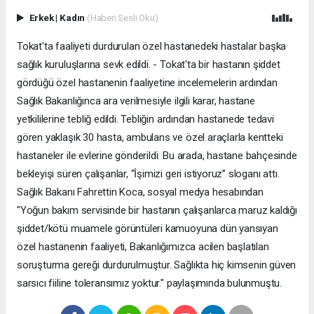
Erkek
|
Kadın
(Haberi Sesli Oku)
Tokat'ta faaliyeti durdurulan özel hastanedeki hastalar başka
sağlık kuruluşlarına sevk edildi. - Tokat'ta bir hastanın şiddet
gördüğü özel hastanenin faaliyetine incelemelerin ardından
Sağlık Bakanlığınca ara verilmesiyle ilgili karar, hastane
yetkililerine tebliğ edildi. Tebliğin ardından hastanede tedavi
gören yaklaşık 30 hasta, ambulans ve özel araçlarla kentteki
hastaneler ile evlerine gönderildi. Bu arada, hastane bahçesinde
bekleyişi süren çalışanlar, “İşimizi geri istiyoruz” sloganı attı.
Sağlık Bakanı Fahrettin Koca, sosyal medya hesabından
"Yoğun bakım servisinde bir hastanın çalışanlarca maruz kaldığı
şiddet/kötü muamele görüntüleri kamuoyuna dün yansıyan
özel hastanenin faaliyeti, Bakanlığımızca acilen başlatılan
soruşturma gereği durdurulmuştur. Sağlıkta hiç kimsenin güven
sarsıcı fiiline toleransımız yoktur." paylaşımında bulunmuştu.