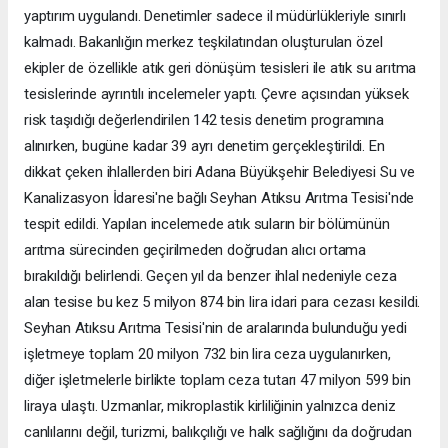
yaptırım uygulandı. Denetimler sadece il müdürlükleriyle sınırlı
kalmadı. Bakanlığın merkez teşkilatından oluşturulan özel
ekipler de özellikle atık geri dönüşüm tesisleri ile atık su arıtma
tesislerinde ayrıntılı incelemeler yaptı. Çevre açısından yüksek
risk taşıdığı değerlendirilen 142 tesis denetim programına
alınırken, bugüne kadar 39 ayrı denetim gerçekleştirildi. En
dikkat çeken ihlallerden biri Adana Büyükşehir Belediyesi Su ve
Kanalizasyon İdaresi'ne bağlı Seyhan Atıksu Arıtma Tesisi'nde
tespit edildi. Yapılan incelemede atık suların bir bölümünün
arıtma sürecinden geçirilmeden doğrudan alıcı ortama
bırakıldığı belirlendi. Geçen yıl da benzer ihlal nedeniyle ceza
alan tesise bu kez 5 milyon 874 bin lira idari para cezası kesildi.
Seyhan Atıksu Arıtma Tesisi'nin de aralarında bulunduğu yedi
işletmeye toplam 20 milyon 732 bin lira ceza uygulanırken,
diğer işletmelerle birlikte toplam ceza tutarı 47 milyon 599 bin
liraya ulaştı. Uzmanlar, mikroplastik kirliliğinin yalnızca deniz
canlılarını değil, turizmi, balıkçılığı ve halk sağlığını da doğrudan