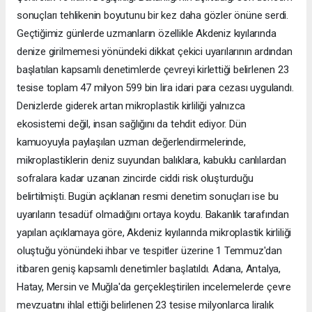
sonuçları tehlikenin boyutunu bir kez daha gözler önüne serdi.
Geçtiğimiz günlerde uzmanların özellikle Akdeniz kıyılarında
denize girilmemesi yönündeki dikkat çekici uyarılarının ardından
başlatılan kapsamlı denetimlerde çevreyi kirlettiği belirlenen 23
tesise toplam 47 milyon 599 bin lira idari para cezası uygulandı.
Denizlerde giderek artan mikroplastik kirliliği yalnızca
ekosistemi değil, insan sağlığını da tehdit ediyor. Dün
kamuoyuyla paylaşılan uzman değerlendirmelerinde,
mikroplastiklerin deniz suyundan balıklara, kabuklu canlılardan
sofralara kadar uzanan zincirde ciddi risk oluşturduğu
belirtilmişti. Bugün açıklanan resmi denetim sonuçları ise bu
uyarıların tesadüf olmadığını ortaya koydu. Bakanlık tarafından
yapılan açıklamaya göre, Akdeniz kıyılarında mikroplastik kirliliği
oluştuğu yönündeki ihbar ve tespitler üzerine 1 Temmuz'dan
itibaren geniş kapsamlı denetimler başlatıldı. Adana, Antalya,
Hatay, Mersin ve Muğla'da gerçekleştirilen incelemelerde çevre
mevzuatını ihlal ettiği belirlenen 23 tesise milyonlarca liralık