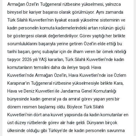
Armağan Özel'in Tuğgeneral rütbesine yükselmesi, yalnızca
bireysel bir kariyer başarısı olarak görülmüyor. Aynı zamanda
Türk Silahlı Kuvvetleri'nin liyakat esaslı yükselme sisteminin ve
kadın personelin komuta kademelerindeki artan rolünün güçlü
bir göstergesi olarak değerlendiriliyor. Görev yaptığı her birlikte
sorumluluklarını başarıyla yerine getiren Özel'in elde ettiği bu
tarihi başarı, genç subaylar için de ilham veren bir örnek niteliği
taşıyor. 2026 yılı YAŞ kararları, Türk Silahlı Kuvvetleri'nde kadın
komutanların temsilini daha da ileriye taşıdı. Hava
Kuvvetleri'nde Armağan Özel'in, Hava Kuvvetleri'nde ise Özlem
Karapınar'ın Tuğgeneral rütbesine yükselmesiyle birlikte Kara,
Hava ve Deniz Kuvvetleri ile Jandarma Genel Komutanlığı
bünyesinde kadın general ya da amiral görev yapan yeni bir
dönem resmen başlamış oldu. Böylece Türk Silahlı
Kuvvetleri'nin dört ana kuvvet yapısında da kadın komutanlar en
üst düzey rütbelerde görev alır hale geldi. Dünyanın birçok
ülkesinde olduğu gibi Türkiye'de de kadın personelin savunma