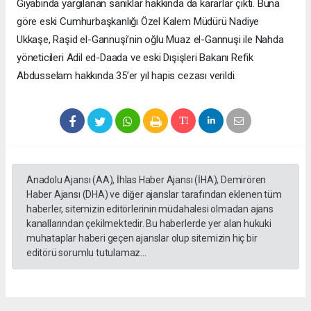
Gıyabında yargılanan sanıklar hakkında da kararlar çıktı. Buna
göre eski Cumhurbaşkanlığı Özel Kalem Müdürü Nadiye
Ukkaşe, Raşid el-Gannuşi’nin oğlu Muaz el-Gannuşi ile Nahda
yöneticileri Adil ed-Daada ve eski Dışişleri Bakanı Refik
Abdusselam hakkında 35’er yıl hapis cezası verildi.
Anadolu Ajansı (AA), İhlas Haber Ajansı (İHA), Demirören
Haber Ajansı (DHA) ve diğer ajanslar tarafından eklenen tüm
haberler, sitemizin editörlerinin müdahalesi olmadan ajans
kanallarından çekilmektedir. Bu haberlerde yer alan hukuki
muhataplar haberi geçen ajanslar olup sitemizin hiç bir
editörü sorumlu tutulamaz...