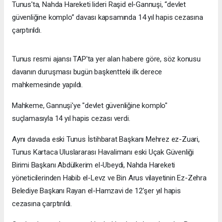
Tunus'ta, Nahda Hareketi lideri Raşid el-Gannuşi, “devlet
güvenliğine komplo” davası kapsamında 14 yıl hapis cezasına
çarptırıldı.
Tunus resmi ajansı TAP'ta yer alan habere göre, söz konusu
davanın duruşması bugün başkentteki ilk derece
mahkemesinde yapıldı.
Mahkeme, Gannuşi'ye "devlet güvenliğine komplo"
suçlamasıyla 14 yıl hapis cezası verdi.
Aynı davada eski Tunus İstihbarat Başkanı Mehrez ez-Zuari,
Tunus Kartaca Uluslararası Havalimanı eski Uçak Güvenliği
Birimi Başkanı Abdülkerim el-Ubeydi, Nahda Hareketi
yöneticilerinden Habib el-Levz ve Bin Arus vilayetinin Ez-Zehra
Belediye Başkanı Rayan el-Hamzavi de 12’şer yıl hapis
cezasına çarptırıldı.