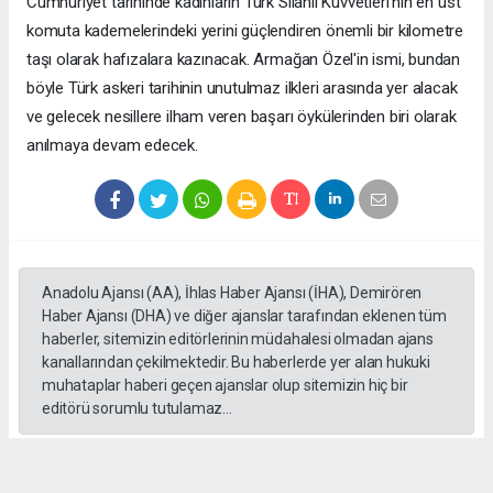
Cumhuriyet tarihinde kadınların Türk Silahlı Kuvvetleri'nin en üst
komuta kademelerindeki yerini güçlendiren önemli bir kilometre
taşı olarak hafızalara kazınacak. Armağan Özel'in ismi, bundan
böyle Türk askeri tarihinin unutulmaz ilkleri arasında yer alacak
ve gelecek nesillere ilham veren başarı öykülerinden biri olarak
anılmaya devam edecek.
Anadolu Ajansı (AA), İhlas Haber Ajansı (İHA), Demirören
Haber Ajansı (DHA) ve diğer ajanslar tarafından eklenen tüm
haberler, sitemizin editörlerinin müdahalesi olmadan ajans
kanallarından çekilmektedir. Bu haberlerde yer alan hukuki
muhataplar haberi geçen ajanslar olup sitemizin hiç bir
editörü sorumlu tutulamaz...
#Yüksek askeri şüra
#Tuğgeneral rütbe