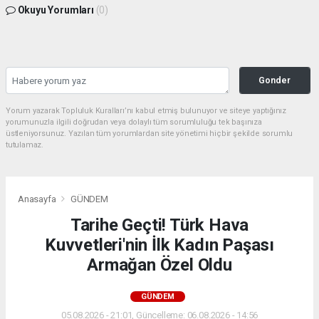
Okuyu Yorumları
(0)
Gonder
Yorum yazarak Topluluk Kuralları’nı kabul etmiş bulunuyor ve siteye yaptığınız
yorumunuzla ilgili doğrudan veya dolaylı tüm sorumluluğu tek başınıza
üstleniyorsunuz. Yazılan tüm yorumlardan site yönetimi hiçbir şekilde sorumlu
tutulamaz.
Anasayfa
GÜNDEM
Tarihe Geçti! Türk Hava
Kuvvetleri'nin İlk Kadın Paşası
Armağan Özel Oldu
GÜNDEM
05.08.2026 - 21:01, Güncelleme: 06.08.2026 - 14:56