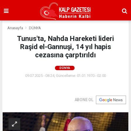
Anasayfa
DÜNYA
Tunus'ta, Nahda Hareketi lideri
Raşid el-Gannuşi, 14 yıl hapis
cezasına çarptırıldı
DÜNYA
09.07.2025 - 08:24, Güncelleme: 01.01.1970 - 02:00
ABONE OL