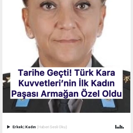
Erkek
|
Kadın
(Haberi Sesli Oku)