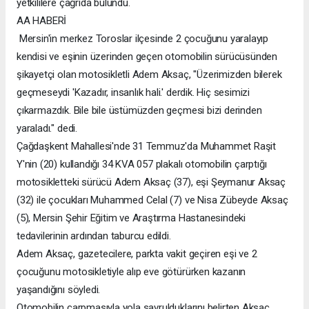
yetkililere çağrıda bulundu.
AA HABERİ
Mersin'in merkez Toroslar ilçesinde 2 çocuğunu yaralayıp
kendisi ve eşinin üzerinden geçen otomobilin sürücüsünden
şikayetçi olan motosikletli Adem Aksaç, "Üzerimizden bilerek
geçmeseydi 'Kazadır, insanlık hali.' derdik. Hiç sesimizi
çıkarmazdık. Bile bile üstümüzden geçmesi bizi derinden
yaraladı." dedi.
Çağdaşkent Mahallesi'nde 31 Temmuz'da Muhammet Raşit
Y'nin (20) kullandığı 34 KVA 057 plakalı otomobilin çarptığı
motosikletteki sürücü Adem Aksaç (37), eşi Şeymanur Aksaç
(32) ile çocukları Muhammed Celal (7) ve Nisa Zübeyde Aksaç
(5), Mersin Şehir Eğitim ve Araştırma Hastanesindeki
tedavilerinin ardından taburcu edildi.
Adem Aksaç, gazetecilere, parkta vakit geçiren eşi ve 2
çocuğunu motosikletiyle alıp eve götürürken kazanın
yaşandığını söyledi.
Otomobilin çarpmasıyla yola savrulduklarını belirten Aksaç,