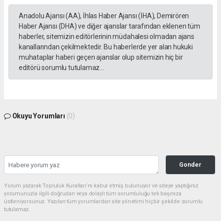
Anadolu Ajansı (AA), İhlas Haber Ajansı (İHA), Demirören
Haber Ajansı (DHA) ve diğer ajanslar tarafından eklenen tüm
haberler, sitemizin editörlerinin müdahalesi olmadan ajans
kanallarından çekilmektedir. Bu haberlerde yer alan hukuki
muhataplar haberi geçen ajanslar olup sitemizin hiç bir
editörü sorumlu tutulamaz...
Okuyu Yorumları
(0)
Gonder
Yorum yazarak Topluluk Kuralları’nı kabul etmiş bulunuyor ve siteye yaptığınız
yorumunuzla ilgili doğrudan veya dolaylı tüm sorumluluğu tek başınıza
üstleniyorsunuz. Yazılan tüm yorumlardan site yönetimi hiçbir şekilde sorumlu
tutulamaz.