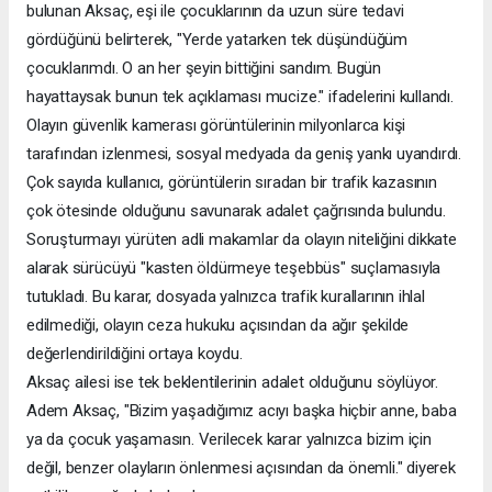
bulunan Aksaç, eşi ile çocuklarının da uzun süre tedavi
gördüğünü belirterek, "Yerde yatarken tek düşündüğüm
çocuklarımdı. O an her şeyin bittiğini sandım. Bugün
hayattaysak bunun tek açıklaması mucize." ifadelerini kullandı.
Olayın güvenlik kamerası görüntülerinin milyonlarca kişi
tarafından izlenmesi, sosyal medyada da geniş yankı uyandırdı.
Çok sayıda kullanıcı, görüntülerin sıradan bir trafik kazasının
çok ötesinde olduğunu savunarak adalet çağrısında bulundu.
Soruşturmayı yürüten adli makamlar da olayın niteliğini dikkate
alarak sürücüyü "kasten öldürmeye teşebbüs" suçlamasıyla
tutukladı. Bu karar, dosyada yalnızca trafik kurallarının ihlal
edilmediği, olayın ceza hukuku açısından da ağır şekilde
değerlendirildiğini ortaya koydu.
Aksaç ailesi ise tek beklentilerinin adalet olduğunu söylüyor.
Adem Aksaç, "Bizim yaşadığımız acıyı başka hiçbir anne, baba
ya da çocuk yaşamasın. Verilecek karar yalnızca bizim için
değil, benzer olayların önlenmesi açısından da önemli." diyerek