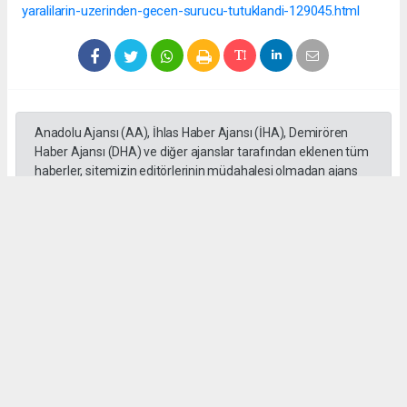
yaralilarin-uzerinden-gecen-surucu-tutuklandi-129045.html
Anadolu Ajansı (AA), İhlas Haber Ajansı (İHA), Demirören
Haber Ajansı (DHA) ve diğer ajanslar tarafından eklenen tüm
haberler, sitemizin editörlerinin müdahalesi olmadan ajans
kanallarından çekilmektedir. Bu haberlerde yer alan hukuki
muhataplar haberi geçen ajanslar olup sitemizin hiç bir
editörü sorumlu tutulamaz...
#Mersin
#Motosiklet
#Otomobil
#üzerinden geçti
#Adem Aksaç
#kaza
Okuyu Yorumları
(0)