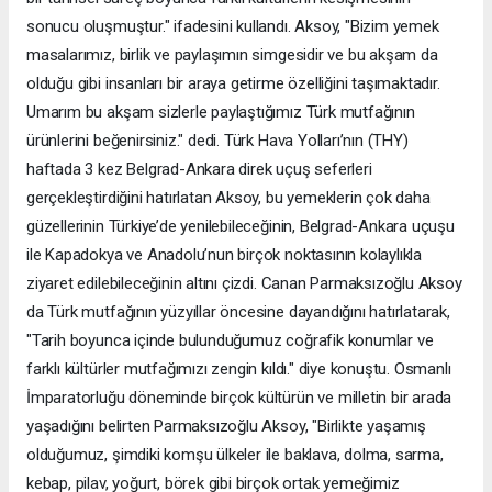
sonucu oluşmuştur." ifadesini kullandı. Aksoy, "Bizim yemek
masalarımız, birlik ve paylaşımın simgesidir ve bu akşam da
olduğu gibi insanları bir araya getirme özelliğini taşımaktadır.
Umarım bu akşam sizlerle paylaştığımız Türk mutfağının
ürünlerini beğenirsiniz." dedi. Türk Hava Yolları’nın (THY)
haftada 3 kez Belgrad-Ankara direk uçuş seferleri
gerçekleştirdiğini hatırlatan Aksoy, bu yemeklerin çok daha
güzellerinin Türkiye’de yenilebileceğinin, Belgrad-Ankara uçuşu
ile Kapadokya ve Anadolu’nun birçok noktasının kolaylıkla
ziyaret edilebileceğinin altını çizdi. Canan Parmaksızoğlu Aksoy
da Türk mutfağının yüzyıllar öncesine dayandığını hatırlatarak,
"Tarih boyunca içinde bulunduğumuz coğrafik konumlar ve
farklı kültürler mutfağımızı zengin kıldı." diye konuştu. Osmanlı
İmparatorluğu döneminde birçok kültürün ve milletin bir arada
yaşadığını belirten Parmaksızoğlu Aksoy, "Birlikte yaşamış
olduğumuz, şimdiki komşu ülkeler ile baklava, dolma, sarma,
kebap, pilav, yoğurt, börek gibi birçok ortak yemeğimiz