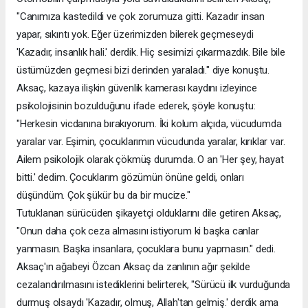
"Canımıza kastedildi ve çok zorumuza gitti. Kazadır insan
yapar, sıkıntı yok. Eğer üzerimizden bilerek geçmeseydi
'Kazadır, insanlık hali.' derdik. Hiç sesimizi çıkarmazdık. Bile bile
üstümüzden geçmesi bizi derinden yaraladı." diye konuştu.
Aksaç, kazaya ilişkin güvenlik kamerası kaydını izleyince
psikolojisinin bozulduğunu ifade ederek, şöyle konuştu:
"Herkesin vicdanına bırakıyorum. İki kolum alçıda, vücudumda
yaralar var. Eşimin, çocuklarımın vücudunda yaralar, kırıklar var.
Ailem psikolojik olarak çökmüş durumda. O an 'Her şey, hayat
bitti.' dedim. Çocuklarım gözümün önüne geldi, onları
düşündüm. Çok şükür bu da bir mucize."
Tutuklanan sürücüden şikayetçi olduklarını dile getiren Aksaç,
"Onun daha çok ceza almasını istiyorum ki başka canlar
yanmasın. Başka insanlara, çocuklara bunu yapmasın." dedi.
Aksaç'ın ağabeyi Özcan Aksaç da zanlının ağır şekilde
cezalandırılmasını istediklerini belirterek, "Sürücü ilk vurduğunda
durmuş olsaydı 'Kazadır, olmuş, Allah'tan gelmiş.' derdik ama