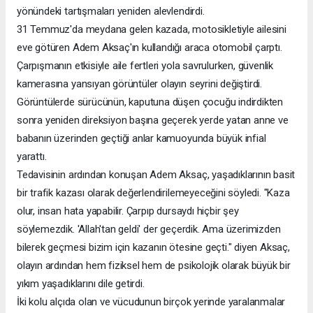
yönündeki tartışmaları yeniden alevlendirdi.
31 Temmuz'da meydana gelen kazada, motosikletiyle ailesini
eve götüren Adem Aksaç'ın kullandığı araca otomobil çarptı.
Çarpışmanın etkisiyle aile fertleri yola savrulurken, güvenlik
kamerasına yansıyan görüntüler olayın seyrini değiştirdi.
Görüntülerde sürücünün, kaputuna düşen çocuğu indirdikten
sonra yeniden direksiyon başına geçerek yerde yatan anne ve
babanın üzerinden geçtiği anlar kamuoyunda büyük infial
yarattı.
Tedavisinin ardından konuşan Adem Aksaç, yaşadıklarının basit
bir trafik kazası olarak değerlendirilemeyeceğini söyledi. "Kaza
olur, insan hata yapabilir. Çarpıp dursaydı hiçbir şey
söylemezdik. 'Allah'tan geldi' der geçerdik. Ama üzerimizden
bilerek geçmesi bizim için kazanın ötesine geçti." diyen Aksaç,
olayın ardından hem fiziksel hem de psikolojik olarak büyük bir
yıkım yaşadıklarını dile getirdi.
İki kolu alçıda olan ve vücudunun birçok yerinde yaralanmalar