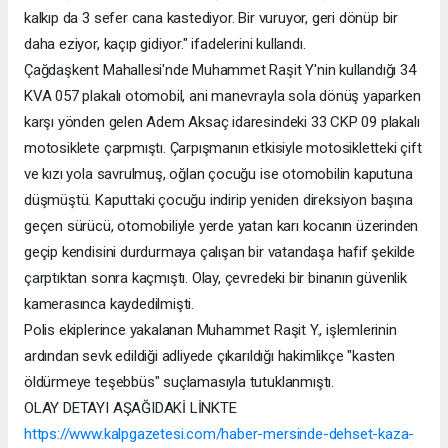
kalkıp da 3 sefer cana kastediyor. Bir vuruyor, geri dönüp bir
daha eziyor, kaçıp gidiyor." ifadelerini kullandı.
Çağdaşkent Mahallesi'nde Muhammet Raşit Y'nin kullandığı 34
KVA 057 plakalı otomobil, ani manevrayla sola dönüş yaparken
karşı yönden gelen Adem Aksaç idaresindeki 33 CKP 09 plakalı
motosiklete çarpmıştı. Çarpışmanın etkisiyle motosikletteki çift
ve kızı yola savrulmuş, oğlan çocuğu ise otomobilin kaputuna
düşmüştü. Kaputtaki çocuğu indirip yeniden direksiyon başına
geçen sürücü, otomobiliyle yerde yatan karı kocanın üzerinden
geçip kendisini durdurmaya çalışan bir vatandaşa hafif şekilde
çarptıktan sonra kaçmıştı. Olay, çevredeki bir binanın güvenlik
kamerasınca kaydedilmişti.
Polis ekiplerince yakalanan Muhammet Raşit Y., işlemlerinin
ardından sevk edildiği adliyede çıkarıldığı hakimlikçe "kasten
öldürmeye teşebbüs" suçlamasıyla tutuklanmıştı.
OLAY DETAYI AŞAĞIDAKİ LİNKTE
https://www.kalpgazetesi.com/haber-mersinde-dehset-kaza-