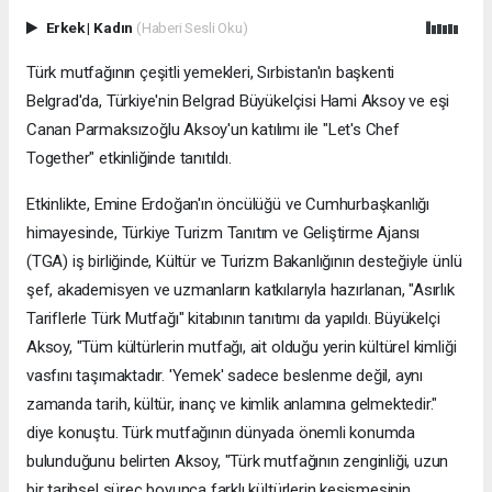
Erkek
|
Kadın
(Haberi Sesli Oku)
Türk mutfağının çeşitli yemekleri, Sırbistan'ın başkenti
Belgrad'da, Türkiye'nin Belgrad Büyükelçisi Hami Aksoy ve eşi
Canan Parmaksızoğlu Aksoy'un katılımı ile "Let's Chef
Together" etkinliğinde tanıtıldı.
Etkinlikte, Emine Erdoğan'ın öncülüğü ve Cumhurbaşkanlığı
himayesinde, Türkiye Turizm Tanıtım ve Geliştirme Ajansı
(TGA) iş birliğinde, Kültür ve Turizm Bakanlığının desteğiyle ünlü
şef, akademisyen ve uzmanların katkılarıyla hazırlanan, "Asırlık
Tariflerle Türk Mutfağı" kitabının tanıtımı da yapıldı. Büyükelçi
Aksoy, "Tüm kültürlerin mutfağı, ait olduğu yerin kültürel kimliği
vasfını taşımaktadır. 'Yemek' sadece beslenme değil, aynı
zamanda tarih, kültür, inanç ve kimlik anlamına gelmektedir."
diye konuştu. Türk mutfağının dünyada önemli konumda
bulunduğunu belirten Aksoy, "Türk mutfağının zenginliği, uzun
bir tarihsel süreç boyunca farklı kültürlerin kesişmesinin