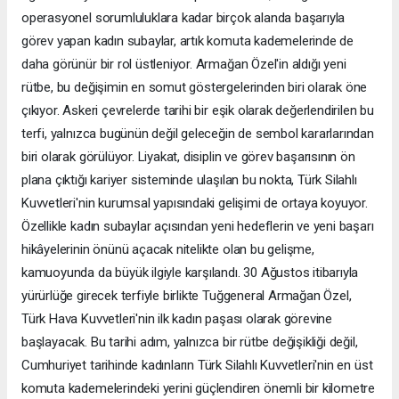
operasyonel sorumluluklara kadar birçok alanda başarıyla
görev yapan kadın subaylar, artık komuta kademelerinde de
daha görünür bir rol üstleniyor. Armağan Özel'in aldığı yeni
rütbe, bu değişimin en somut göstergelerinden biri olarak öne
çıkıyor. Askeri çevrelerde tarihi bir eşik olarak değerlendirilen bu
terfi, yalnızca bugünün değil geleceğin de sembol kararlarından
biri olarak görülüyor. Liyakat, disiplin ve görev başarısının ön
plana çıktığı kariyer sisteminde ulaşılan bu nokta, Türk Silahlı
Kuvvetleri'nin kurumsal yapısındaki gelişimi de ortaya koyuyor.
Özellikle kadın subaylar açısından yeni hedeflerin ve yeni başarı
hikâyelerinin önünü açacak nitelikte olan bu gelişme,
kamuoyunda da büyük ilgiyle karşılandı. 30 Ağustos itibarıyla
yürürlüğe girecek terfiyle birlikte Tuğgeneral Armağan Özel,
Türk Hava Kuvvetleri'nin ilk kadın paşası olarak görevine
başlayacak. Bu tarihi adım, yalnızca bir rütbe değişikliği değil,
Cumhuriyet tarihinde kadınların Türk Silahlı Kuvvetleri'nin en üst
komuta kademelerindeki yerini güçlendiren önemli bir kilometre