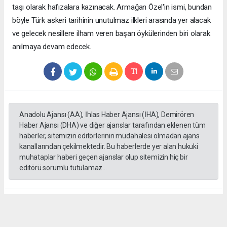
taşı olarak hafızalara kazınacak. Armağan Özel'in ismi, bundan
böyle Türk askeri tarihinin unutulmaz ilkleri arasında yer alacak
ve gelecek nesillere ilham veren başarı öykülerinden biri olarak
anılmaya devam edecek.
Anadolu Ajansı (AA), İhlas Haber Ajansı (İHA), Demirören
Haber Ajansı (DHA) ve diğer ajanslar tarafından eklenen tüm
haberler, sitemizin editörlerinin müdahalesi olmadan ajans
kanallarından çekilmektedir. Bu haberlerde yer alan hukuki
muhataplar haberi geçen ajanslar olup sitemizin hiç bir
editörü sorumlu tutulamaz...
#Yüksek askeri şüra
#Tuğgeneral rütbe
#Türk kara kuvvetleri
#tarihe geçti
#paşa
#Armağan Özel
#Hava küvvetleri
#