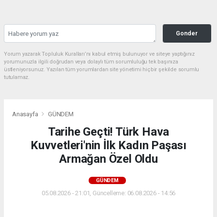
Gonder
Yorum yazarak Topluluk Kuralları’nı kabul etmiş bulunuyor ve siteye yaptığınız
yorumunuzla ilgili doğrudan veya dolaylı tüm sorumluluğu tek başınıza
üstleniyorsunuz. Yazılan tüm yorumlardan site yönetimi hiçbir şekilde sorumlu
tutulamaz.
Anasayfa
GÜNDEM
Tarihe Geçti! Türk Hava
Kuvvetleri'nin İlk Kadın Paşası
Armağan Özel Oldu
GÜNDEM
05.08.2026 - 21:01, Güncelleme: 06.08.2026 - 14:56