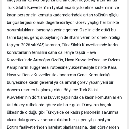
Türk Silahlı Kuvvetleri'nin liyakat esaslı yükselme sisteminin ve
kadın personelin komuta kademelerindeki artan rolünün güçlü
bir göstergesi olarak değerlendiriliyor. Görev yaptığı her birlikte
sorumluluklarını başarıyla yerine getiren Özel'in elde ettiği bu
tarihi başarı, genç subaylar için de ilham veren bir örnek niteliği
taşıyor. 2026 yılı YAŞ kararları, Türk Silahlı Kuvvetleri'nde kadın
komutanların temsilini daha da ileriye taşıdı. Hava
Kuvvetleri'nde Armağan Özel'in, Hava Kuvvetleri'nde ise Özlem
Karapınar'ın Tuğgeneral rütbesine yükselmesiyle birlikte Kara,
Hava ve Deniz Kuvvetleri ile Jandarma Genel Komutanlığı
bünyesinde kadın general ya da amiral görev yapan yeni bir
dönem resmen başlamış oldu. Böylece Türk Silahlı
Kuvvetleri'nin dört ana kuvvet yapısında da kadın komutanlar en
üst düzey rütbelerde görev alır hale geldi. Dünyanın birçok
ülkesinde olduğu gibi Türkiye'de de kadın personelin savunma
alanındaki görev ve sorumlulukları her geçen yıl genişliyor.
Eğitim faaliyetlerinden harekât planlamasına, idari görevlerden