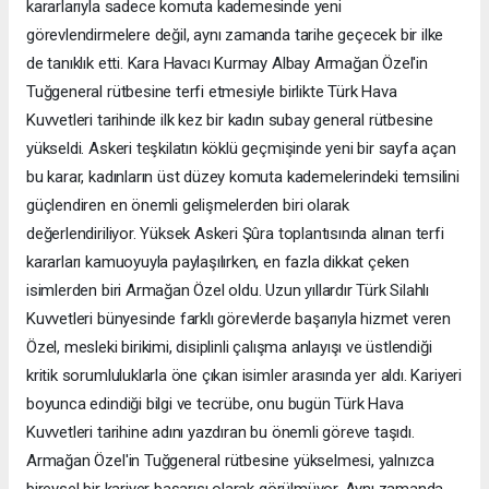
kararlarıyla sadece komuta kademesinde yeni
görevlendirmelere değil, aynı zamanda tarihe geçecek bir ilke
de tanıklık etti. Kara Havacı Kurmay Albay Armağan Özel'in
Tuğgeneral rütbesine terfi etmesiyle birlikte Türk Hava
Kuvvetleri tarihinde ilk kez bir kadın subay general rütbesine
yükseldi. Askeri teşkilatın köklü geçmişinde yeni bir sayfa açan
bu karar, kadınların üst düzey komuta kademelerindeki temsilini
güçlendiren en önemli gelişmelerden biri olarak
değerlendiriliyor. Yüksek Askeri Şûra toplantısında alınan terfi
kararları kamuoyuyla paylaşılırken, en fazla dikkat çeken
isimlerden biri Armağan Özel oldu. Uzun yıllardır Türk Silahlı
Kuvvetleri bünyesinde farklı görevlerde başarıyla hizmet veren
Özel, mesleki birikimi, disiplinli çalışma anlayışı ve üstlendiği
kritik sorumluluklarla öne çıkan isimler arasında yer aldı. Kariyeri
boyunca edindiği bilgi ve tecrübe, onu bugün Türk Hava
Kuvvetleri tarihine adını yazdıran bu önemli göreve taşıdı.
Armağan Özel'in Tuğgeneral rütbesine yükselmesi, yalnızca
bireysel bir kariyer başarısı olarak görülmüyor. Aynı zamanda