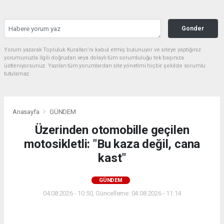
Gonder
Yorum yazarak Topluluk Kuralları’nı kabul etmiş bulunuyor ve siteye yaptığınız
yorumunuzla ilgili doğrudan veya dolaylı tüm sorumluluğu tek başınıza
üstleniyorsunuz. Yazılan tüm yorumlardan site yönetimi hiçbir şekilde sorumlu
tutulamaz.
Anasayfa
GÜNDEM
Üzerinden otomobille geçilen
motosikletli: "Bu kaza değil, cana
kast"
GÜNDEM
04.08.2026 - 10:50, Güncelleme: 04.08.2026 - 11:14