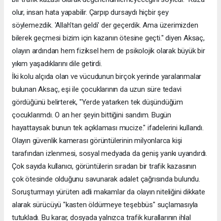
olur, insan hata yapabilir. Çarpıp dursaydı hiçbir şey
söylemezdik. 'Allah'tan geldi' der geçerdik. Ama üzerimizden
bilerek geçmesi bizim için kazanın ötesine geçti." diyen Aksaç,
olayın ardından hem fiziksel hem de psikolojik olarak büyük bir
yıkım yaşadıklarını dile getirdi.
İki kolu alçıda olan ve vücudunun birçok yerinde yaralanmalar
bulunan Aksaç, eşi ile çocuklarının da uzun süre tedavi
gördüğünü belirterek, "Yerde yatarken tek düşündüğüm
çocuklarımdı. O an her şeyin bittiğini sandım. Bugün
hayattaysak bunun tek açıklaması mucize." ifadelerini kullandı.
Olayın güvenlik kamerası görüntülerinin milyonlarca kişi
tarafından izlenmesi, sosyal medyada da geniş yankı uyandırdı.
Çok sayıda kullanıcı, görüntülerin sıradan bir trafik kazasının
çok ötesinde olduğunu savunarak adalet çağrısında bulundu.
Soruşturmayı yürüten adli makamlar da olayın niteliğini dikkate
alarak sürücüyü "kasten öldürmeye teşebbüs" suçlamasıyla
tutukladı. Bu karar, dosyada yalnızca trafik kurallarının ihlal