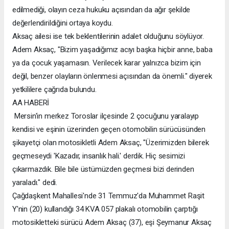
edilmediği, olayın ceza hukuku açısından da ağır şekilde
değerlendirildiğini ortaya koydu.
Aksaç ailesi ise tek beklentilerinin adalet olduğunu söylüyor.
Adem Aksaç, "Bizim yaşadığımız acıyı başka hiçbir anne, baba
ya da çocuk yaşamasın. Verilecek karar yalnızca bizim için
değil, benzer olayların önlenmesi açısından da önemli." diyerek
yetkililere çağrıda bulundu.
AA HABERİ
Mersin'in merkez Toroslar ilçesinde 2 çocuğunu yaralayıp
kendisi ve eşinin üzerinden geçen otomobilin sürücüsünden
şikayetçi olan motosikletli Adem Aksaç, "Üzerimizden bilerek
geçmeseydi 'Kazadır, insanlık hali.' derdik. Hiç sesimizi
çıkarmazdık. Bile bile üstümüzden geçmesi bizi derinden
yaraladı." dedi.
Çağdaşkent Mahallesi'nde 31 Temmuz'da Muhammet Raşit
Y'nin (20) kullandığı 34 KVA 057 plakalı otomobilin çarptığı
motosikletteki sürücü Adem Aksaç (37), eşi Şeymanur Aksaç