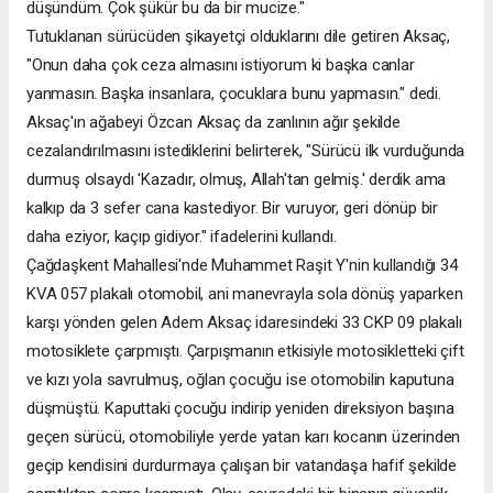
düşündüm. Çok şükür bu da bir mucize."
Tutuklanan sürücüden şikayetçi olduklarını dile getiren Aksaç,
"Onun daha çok ceza almasını istiyorum ki başka canlar
yanmasın. Başka insanlara, çocuklara bunu yapmasın." dedi.
Aksaç'ın ağabeyi Özcan Aksaç da zanlının ağır şekilde
cezalandırılmasını istediklerini belirterek, "Sürücü ilk vurduğunda
durmuş olsaydı 'Kazadır, olmuş, Allah'tan gelmiş.' derdik ama
kalkıp da 3 sefer cana kastediyor. Bir vuruyor, geri dönüp bir
daha eziyor, kaçıp gidiyor." ifadelerini kullandı.
Çağdaşkent Mahallesi'nde Muhammet Raşit Y'nin kullandığı 34
KVA 057 plakalı otomobil, ani manevrayla sola dönüş yaparken
karşı yönden gelen Adem Aksaç idaresindeki 33 CKP 09 plakalı
motosiklete çarpmıştı. Çarpışmanın etkisiyle motosikletteki çift
ve kızı yola savrulmuş, oğlan çocuğu ise otomobilin kaputuna
düşmüştü. Kaputtaki çocuğu indirip yeniden direksiyon başına
geçen sürücü, otomobiliyle yerde yatan karı kocanın üzerinden
geçip kendisini durdurmaya çalışan bir vatandaşa hafif şekilde