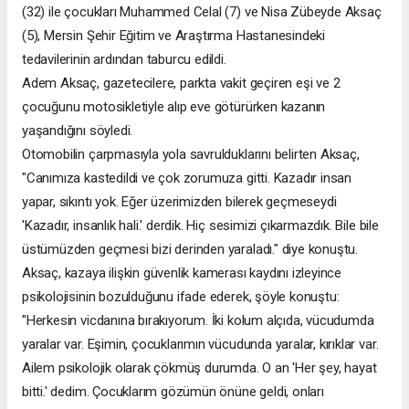
(32) ile çocukları Muhammed Celal (7) ve Nisa Zübeyde Aksaç
(5), Mersin Şehir Eğitim ve Araştırma Hastanesindeki
tedavilerinin ardından taburcu edildi.
Adem Aksaç, gazetecilere, parkta vakit geçiren eşi ve 2
çocuğunu motosikletiyle alıp eve götürürken kazanın
yaşandığını söyledi.
Otomobilin çarpmasıyla yola savrulduklarını belirten Aksaç,
"Canımıza kastedildi ve çok zorumuza gitti. Kazadır insan
yapar, sıkıntı yok. Eğer üzerimizden bilerek geçmeseydi
'Kazadır, insanlık hali.' derdik. Hiç sesimizi çıkarmazdık. Bile bile
üstümüzden geçmesi bizi derinden yaraladı." diye konuştu.
Aksaç, kazaya ilişkin güvenlik kamerası kaydını izleyince
psikolojisinin bozulduğunu ifade ederek, şöyle konuştu:
"Herkesin vicdanına bırakıyorum. İki kolum alçıda, vücudumda
yaralar var. Eşimin, çocuklarımın vücudunda yaralar, kırıklar var.
Ailem psikolojik olarak çökmüş durumda. O an 'Her şey, hayat
bitti.' dedim. Çocuklarım gözümün önüne geldi, onları