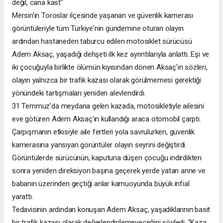
değil, cana kast"
Mersin'in Toroslar ilçesinde yaşanan ve güvenlik kamerası
görüntüleriyle tüm Türkiye'nin gündemine oturan olayın
ardından hastaneden taburcu edilen motosiklet sürücüsü
Adem Aksaç, yaşadığı dehşeti ilk kez ayrıntılarıyla anlattı. Eşi ve
iki çocuğuyla birlikte ölümün kıyısından dönen Aksaç'ın sözleri,
olayın yalnızca bir trafik kazası olarak görülmemesi gerektiği
yönündeki tartışmaları yeniden alevlendirdi.
31 Temmuz'da meydana gelen kazada, motosikletiyle ailesini
eve götüren Adem Aksaç'ın kullandığı araca otomobil çarptı.
Çarpışmanın etkisiyle aile fertleri yola savrulurken, güvenlik
kamerasına yansıyan görüntüler olayın seyrini değiştirdi.
Görüntülerde sürücünün, kaputuna düşen çocuğu indirdikten
sonra yeniden direksiyon başına geçerek yerde yatan anne ve
babanın üzerinden geçtiği anlar kamuoyunda büyük infial
yarattı.
Tedavisinin ardından konuşan Adem Aksaç, yaşadıklarının basit
bir trafik kazası olarak değerlendirilemeyeceğini söyledi. "Kaza