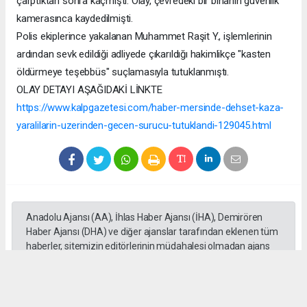
çarptıktan sonra kaçmıştı. Olay, çevredeki bir binanın güvenlik
kamerasınca kaydedilmişti.
Polis ekiplerince yakalanan Muhammet Raşit Y., işlemlerinin
ardından sevk edildiği adliyede çıkarıldığı hakimlikçe "kasten
öldürmeye teşebbüs" suçlamasıyla tutuklanmıştı.
OLAY DETAYI AŞAĞIDAKİ LİNKTE
https://www.kalpgazetesi.com/haber-mersinde-dehset-kaza-
yaralilarin-uzerinden-gecen-surucu-tutuklandi-129045.html
Anadolu Ajansı (AA), İhlas Haber Ajansı (İHA), Demirören
Haber Ajansı (DHA) ve diğer ajanslar tarafından eklenen tüm
haberler, sitemizin editörlerinin müdahalesi olmadan ajans
kanallarından çekilmektedir. Bu haberlerde yer alan hukuki
muhataplar haberi geçen ajanslar olup sitemizin hiç bir
editörü sorumlu tutulamaz...