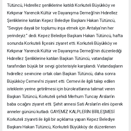
Tütüncü, Hıdırellez şenliklerine katıldı Korkuteli Büyükköy ve
Kırkpınar Yarencik Kültür ve Dayanışma Derneği’nin Hıdırellez
Şenliklerine katılan Kepez Belediye Başkanı Hakan Tütüncü,
“Sevgiye dayalı bir toplumu inşa etmek için Antalya’nın her
yerindeyiz.” dedi. Kepez Belediye Başkanı Hakan Tütüncü, hafta
sonunda Korkuteli İlçesini ziyaret etti. Korkuteli Büyükköy ve
Kırkpınar Yarencik Kültür ve Dayanışma Derneği’nin düzenlediği
Hıdırellez Şenliklerine katılan Başkan Tütüncü, vatandaşlar
tarafından büyük bir sevgi gösterisiyle karşılandı. Vatandaşların
hıdırellez sevincine ortak olan Başkan Tütüncü, daha sonra
Büyükköy Cemevi’ni ziyaret etti. Cemevi ile ilgili talep edilen
isteklerin yerine getirilmesi için bürokratlarına talimat veren
Başkan Tütüncü, Korkuteli şehidi Merhum Tuncay Arslan’ın
baba ocağını ziyaret etti. Şehit annesi Sati Arslan’ın elini öperek
anneler gününü kutladı. GAYEMİZ KALPLERİN BİRLEŞMESİ
Korkuteli ziyareti ile ilgili bir açıklama yapan Kepez Belediye
Başkanı Hakan Tütüncü, Korkuteli Büyükköy de düzenlenen