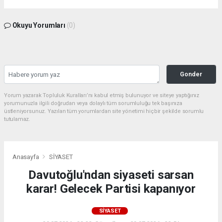
Okuyu Yorumları
(0)
Gonder
Yorum yazarak Topluluk Kuralları’nı kabul etmiş bulunuyor ve siteye yaptığınız
yorumunuzla ilgili doğrudan veya dolaylı tüm sorumluluğu tek başınıza
üstleniyorsunuz. Yazılan tüm yorumlardan site yönetimi hiçbir şekilde sorumlu
tutulamaz.
Anasayfa
SİYASET
Davutoğlu'ndan siyaseti sarsan
karar! Gelecek Partisi kapanıyor
SİYASET