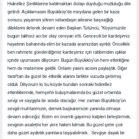
Hıdırellez Şenliklerine katılmaktan dolayı duyduğu mutluluğu dile
getirdi. Açıklamasını Büyükköy’de meydana gelen bir kaza
sonucu yaşamını yitiren vatandaşın ailesine başsağlığı
dileklerini ileterek devam eden Başkan Tütüncü, “Köyümüzde
bugün talihsiz acı bir olay cereyan etti. Gencecik bir kardeşimiz
hayatının baharında elim bir kazada aramızdan ayrıldı. Öncelikle
ben rahmete gönderdiğimiz kardeşimiz için rabbimden ışıklar
içinde uyumasını diliyorum. Bugün Büyükköy’ün hem etkinliğine
hem de matemine geldik. Onların yasını acısını paylaştık. Diğer
taraftan da güzel bir etkinlik alanını birlikte vücuda getirmiş
olduk. Diliyorum ki; bu köyde bundan sonraki hıdırellez
etkinliklerinde, hemşehri buluşmalarında bu güzel ortamda
sevgi ve saygıyla bir arada olacağız. Her zaman Büyükköy’ün
sevgili muhtarımızın, dernek başkanımızın yanında olmaya
devam edeceğiz. Bizim en önemli gayemiz kalpleri birleştirmek,
sevginin asaletini her yere hakim kılmak. Bu güzel şehri çok
daha güzel aydınlık yarınlara taşıyabilmek… Sevgiye dayalı bir