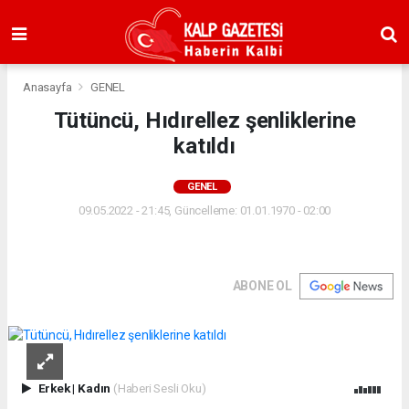
Anasayfa
GENEL
Tütüncü, Hıdırellez şenliklerine
katıldı
GENEL
09.05.2022 - 21:45, Güncelleme: 01.01.1970 - 02:00
ABONE OL
Erkek
|
Kadın
(Haberi Sesli Oku)