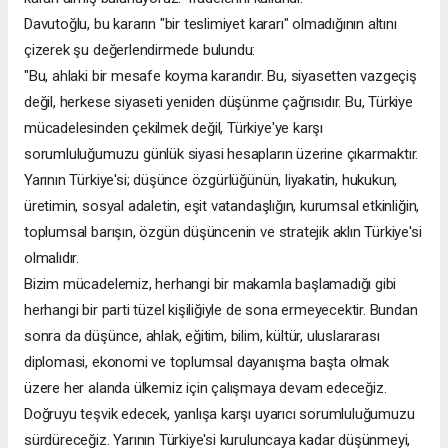
Davutoğlu, bu kararın "bir teslimiyet kararı" olmadığının altını
çizerek şu değerlendirmede bulundu:
"Bu, ahlaki bir mesafe koyma kararıdır. Bu, siyasetten vazgeçiş
değil, herkese siyaseti yeniden düşünme çağrısıdır. Bu, Türkiye
mücadelesinden çekilmek değil, Türkiye'ye karşı
sorumluluğumuzu günlük siyasi hesapların üzerine çıkarmaktır.
Yarının Türkiye'si; düşünce özgürlüğünün, liyakatin, hukukun,
üretimin, sosyal adaletin, eşit vatandaşlığın, kurumsal etkinliğin,
toplumsal barışın, özgün düşüncenin ve stratejik aklın Türkiye'si
olmalıdır.
Bizim mücadelemiz, herhangi bir makamla başlamadığı gibi
herhangi bir parti tüzel kişiliğiyle de sona ermeyecektir. Bundan
sonra da düşünce, ahlak, eğitim, bilim, kültür, uluslararası
diplomasi, ekonomi ve toplumsal dayanışma başta olmak
üzere her alanda ülkemiz için çalışmaya devam edeceğiz.
Doğruyu teşvik edecek, yanlışa karşı uyarıcı sorumluluğumuzu
sürdüreceğiz. Yarının Türkiye'si kuruluncaya kadar düşünmeyi,