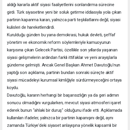
aldığı kararla aktif siyasi faaliyetlerini sonlandırma sürecine
girdi. Türk siyasetine yeni bir soluk getirme iddiasıyla yola çıkan
partinin kapanma kararı, yalnızca parti teşkilatlarını değil, siyasi
kulisleri de hareketlendirdi.
Kurulduğu günden bu yana demokrasi, hukuk devleti, şeffaf
yönetim ve ekonomik reform söylemleriyle kamuoyunun
karşısına çıkan Gelecek Partisi, özellikle son yıllarda yaşanan
siyasi gelişmelerin ardından farklı ittifaklar ve yeni arayışlarla
gündeme gelmişti. Ancak Genel Başkan Ahmet Davutoğlu'nun
yaptığı son açıklama, partinin bundan sonraki süreçte aktif
siyasi mücadeleyi kurumsal kimliğiyle sürdürmeyeceğini ortaya
koydu.
Davutoğlu, kararın herhangi bir başarısızlığın ya da geri adımın
sonucu olmadığını vurgularken, mevcut siyasi atmosferi işaret
ederek bunun "ahlaki bir duruş" olduğunu ifade etti. Açıklamada
kullanılan ifadeler, yalnızca bir partinin kapanışını değil, aynı
zamanda Türkiye'deki siyaset anlayışına yönelik kapsamlı bir