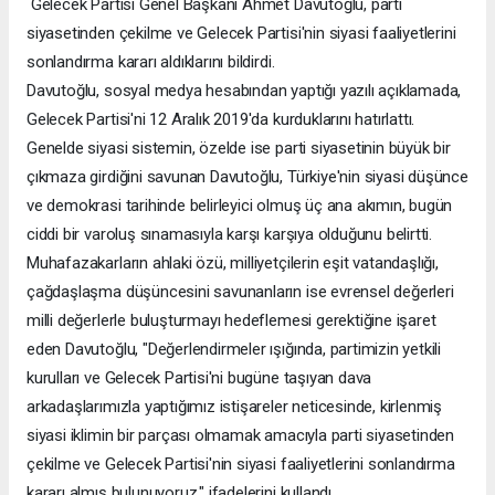
Gelecek Partisi Genel Başkanı Ahmet Davutoğlu, parti
siyasetinden çekilme ve Gelecek Partisi'nin siyasi faaliyetlerini
sonlandırma kararı aldıklarını bildirdi.
Davutoğlu, sosyal medya hesabından yaptığı yazılı açıklamada,
Gelecek Partisi'ni 12 Aralık 2019'da kurduklarını hatırlattı.
Genelde siyasi sistemin, özelde ise parti siyasetinin büyük bir
çıkmaza girdiğini savunan Davutoğlu, Türkiye'nin siyasi düşünce
ve demokrasi tarihinde belirleyici olmuş üç ana akımın, bugün
ciddi bir varoluş sınamasıyla karşı karşıya olduğunu belirtti.
Muhafazakarların ahlaki özü, milliyetçilerin eşit vatandaşlığı,
çağdaşlaşma düşüncesini savunanların ise evrensel değerleri
milli değerlerle buluşturmayı hedeflemesi gerektiğine işaret
eden Davutoğlu, "Değerlendirmeler ışığında, partimizin yetkili
kurulları ve Gelecek Partisi'ni bugüne taşıyan dava
arkadaşlarımızla yaptığımız istişareler neticesinde, kirlenmiş
siyasi iklimin bir parçası olmamak amacıyla parti siyasetinden
çekilme ve Gelecek Partisi'nin siyasi faaliyetlerini sonlandırma
kararı almış bulunuyoruz." ifadelerini kullandı.