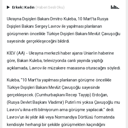
Erkek
|
Kadın
(Haberi Sesli Oku)
Ukrayna Dışişleri Bakanı Dmitro Kuleba, 10 Mart'ta Rusya
Dışişleri Bakanı Sergey Lavrov ile yapılması planlanan
görüşmenin öncelikle Türkiye Dışişleri Bakanı Mevlüt Çavuşoğlu
sayesinde gerçekleşeceğini bildirdi.
KİEV (AA) - Ukrayna merkezli haber ajansı Unian'ın haberine
göre, Bakan Kuleba, televizyonda canlı yayında yaptığı
açıklamada, Lavrov ile müzakere masasına oturacağını söyledi.
Kuleba, "10 Mart'ta yapılması planlanan görüşme öncelikle
Türkiye Dışişleri Bakanı Mevlüt Çavuşoğlu sayesinde
gerçekleşecek. (Cumhurbaşkanı Recep Tayyip) Erdoğan,
(Rusya Devlet Başkanı Vladimir) Putin'i mi yoksa Çavuşoğlu mu
Lavrov'u ikna etti bilmiyorum ama görüşme yapılacak." dedi.
Lavrov'un iki yıldır ikili veya Normandiya Dörtlüsü formatında
kendisiyle herhangi bir şekilde görüşmekten kaçındığını