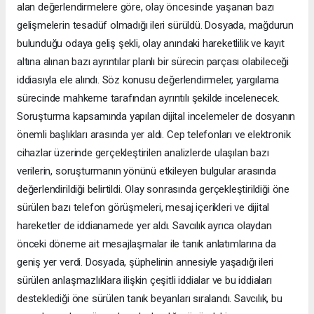
alan değerlendirmelere göre, olay öncesinde yaşanan bazı
gelişmelerin tesadüf olmadığı ileri sürüldü. Dosyada, mağdurun
bulunduğu odaya geliş şekli, olay anındaki hareketlilik ve kayıt
altına alınan bazı ayrıntılar planlı bir sürecin parçası olabileceği
iddiasıyla ele alındı. Söz konusu değerlendirmeler, yargılama
sürecinde mahkeme tarafından ayrıntılı şekilde incelenecek.
Soruşturma kapsamında yapılan dijital incelemeler de dosyanın
önemli başlıkları arasında yer aldı. Cep telefonları ve elektronik
cihazlar üzerinde gerçekleştirilen analizlerde ulaşılan bazı
verilerin, soruşturmanın yönünü etkileyen bulgular arasında
değerlendirildiği belirtildi. Olay sonrasında gerçekleştirildiği öne
sürülen bazı telefon görüşmeleri, mesaj içerikleri ve dijital
hareketler de iddianamede yer aldı. Savcılık ayrıca olaydan
önceki döneme ait mesajlaşmalar ile tanık anlatımlarına da
geniş yer verdi. Dosyada, şüphelinin annesiyle yaşadığı ileri
sürülen anlaşmazlıklara ilişkin çeşitli iddialar ve bu iddiaları
desteklediği öne sürülen tanık beyanları sıralandı. Savcılık, bu