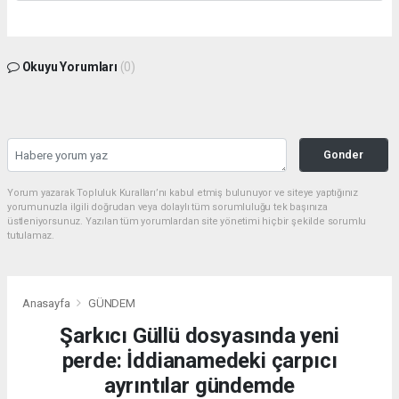
Okuyu Yorumları
(0)
Gonder
Yorum yazarak Topluluk Kuralları’nı kabul etmiş bulunuyor ve siteye yaptığınız
yorumunuzla ilgili doğrudan veya dolaylı tüm sorumluluğu tek başınıza
üstleniyorsunuz. Yazılan tüm yorumlardan site yönetimi hiçbir şekilde sorumlu
tutulamaz.
Anasayfa
GÜNDEM
Şarkıcı Güllü dosyasında yeni
perde: İddianamedeki çarpıcı
ayrıntılar gündemde