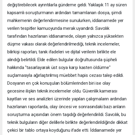
değiştirebilecek ayrıntılarla gündeme geldi. Yaklaşık 11 ay süren
kapsamlı soruşturmanın ardından tamamlanan dosya, şimdi
mahkemenin değerlendirmesine sunulurken, iddianamede yer
verilen tespitler kamuoyunda merak uyandırdı. Savcılık
tarafından hazırlanan iddianamede, olayın yalnızca yüksekten
düşme vakası olarak değerlendirilmediği, teknik incelemeler,
bilirkişi raporları, tanık ifadeleri ve dijital verilerin birlikte ele
alındığı belirtildi. Elde edilen bulgular doğrultusunda şüpheli
hakkında "tasarlayarak üst soya karşı kasten öldürme"
suçlamasıyla ağırlaştırılmış müebbet hapis cezası talep edildi.
Dosyanın en çok konuşulan bölümlerinden biri ise olay
gecesine ilişkin teknik incelemeler oldu. Güvenlik kamerası
kayıtları ve ses analizleri üzerinde yapılan çalışmaların ardından
hazırlanan raporlarda, olay öncesi ve sonrasındaki bazı anların
soruşturma açısından önem taşıdığı değerlendirildi. Savcılık, bu
teknik bulguların diğer delillerle birlikte değerlendirildiğinde dikkat
çekici bir tablo ortaya koyduğunu ifade etti. İddianamede yer