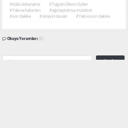
#Güllü iddianame
#Tuğyan Ülkem Gülter
#Yalova haberleri
#ağırlaştırılmış müebbet
#son dakika
#cinayet davası
#Yalova son dakika
Okuyu Yorumları
(0)
Gonder
Yorum yazarak Topluluk Kuralları’nı kabul etmiş bulunuyor ve siteye yaptığınız
yorumunuzla ilgili doğrudan veya dolaylı tüm sorumluluğu tek başınıza
üstleniyorsunuz. Yazılan tüm yorumlardan site yönetimi hiçbir şekilde sorumlu
tutulamaz.
haber paketi
haber scripti
haber yazılımı
Tüm hakları saklı tutulmaktadır. Copyright 2026©