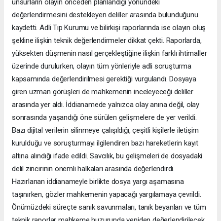
unsurların olayın önceden planlandığı yönündeki
değerlendirmesini destekleyen deliller arasında bulunduğunu
kaydetti. Adli Tıp Kurumu ve bilirkişi raporlarında ise olayın oluş
şekline ilişkin teknik değerlendirmeler dikkat çekti. Raporlarda,
yüksekten düşmenin nasıl gerçekleştiğine ilişkin farklı ihtimaller
üzerinde durulurken, olayın tüm yönleriyle adli soruşturma
kapsamında değerlendirilmesi gerektiği vurgulandı. Dosyaya
giren uzman görüşleri de mahkemenin inceleyeceği deliller
arasında yer aldı. İddianamede yalnızca olay anına değil, olay
sonrasında yaşandığı öne sürülen gelişmelere de yer verildi.
Bazı dijital verilerin silinmeye çalışıldığı, çeşitli kişilerle iletişim
kurulduğu ve soruşturmayı ilgilendiren bazı hareketlerin kayıt
altına alındığı ifade edildi. Savcılık, bu gelişmeleri de dosyadaki
delil zincirinin önemli halkaları arasında değerlendirdi.
Hazırlanan iddianameyle birlikte dosya yargı aşamasına
taşınırken, gözler mahkemenin yapacağı yargılamaya çevrildi.
Önümüzdeki süreçte sanık savunmaları, tanık beyanları ve tüm
teknik raporlar mahkeme huzurunda yeniden değerlendirilecek.