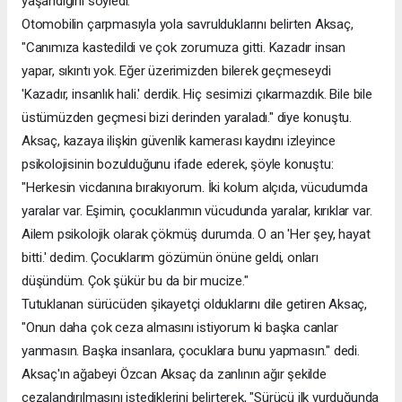
yaşandığını söyledi.
Otomobilin çarpmasıyla yola savrulduklarını belirten Aksaç,
"Canımıza kastedildi ve çok zorumuza gitti. Kazadır insan
yapar, sıkıntı yok. Eğer üzerimizden bilerek geçmeseydi
'Kazadır, insanlık hali.' derdik. Hiç sesimizi çıkarmazdık. Bile bile
üstümüzden geçmesi bizi derinden yaraladı." diye konuştu.
Aksaç, kazaya ilişkin güvenlik kamerası kaydını izleyince
psikolojisinin bozulduğunu ifade ederek, şöyle konuştu:
"Herkesin vicdanına bırakıyorum. İki kolum alçıda, vücudumda
yaralar var. Eşimin, çocuklarımın vücudunda yaralar, kırıklar var.
Ailem psikolojik olarak çökmüş durumda. O an 'Her şey, hayat
bitti.' dedim. Çocuklarım gözümün önüne geldi, onları
düşündüm. Çok şükür bu da bir mucize."
Tutuklanan sürücüden şikayetçi olduklarını dile getiren Aksaç,
"Onun daha çok ceza almasını istiyorum ki başka canlar
yanmasın. Başka insanlara, çocuklara bunu yapmasın." dedi.
Aksaç'ın ağabeyi Özcan Aksaç da zanlının ağır şekilde
cezalandırılmasını istediklerini belirterek, "Sürücü ilk vurduğunda