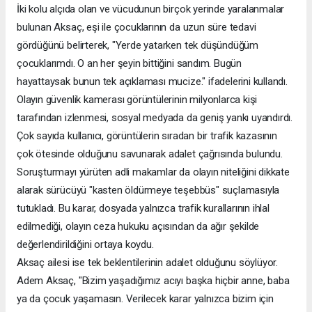
İki kolu alçıda olan ve vücudunun birçok yerinde yaralanmalar
bulunan Aksaç, eşi ile çocuklarının da uzun süre tedavi
gördüğünü belirterek, "Yerde yatarken tek düşündüğüm
çocuklarımdı. O an her şeyin bittiğini sandım. Bugün
hayattaysak bunun tek açıklaması mucize." ifadelerini kullandı.
Olayın güvenlik kamerası görüntülerinin milyonlarca kişi
tarafından izlenmesi, sosyal medyada da geniş yankı uyandırdı.
Çok sayıda kullanıcı, görüntülerin sıradan bir trafik kazasının
çok ötesinde olduğunu savunarak adalet çağrısında bulundu.
Soruşturmayı yürüten adli makamlar da olayın niteliğini dikkate
alarak sürücüyü "kasten öldürmeye teşebbüs" suçlamasıyla
tutukladı. Bu karar, dosyada yalnızca trafik kurallarının ihlal
edilmediği, olayın ceza hukuku açısından da ağır şekilde
değerlendirildiğini ortaya koydu.
Aksaç ailesi ise tek beklentilerinin adalet olduğunu söylüyor.
Adem Aksaç, "Bizim yaşadığımız acıyı başka hiçbir anne, baba
ya da çocuk yaşamasın. Verilecek karar yalnızca bizim için