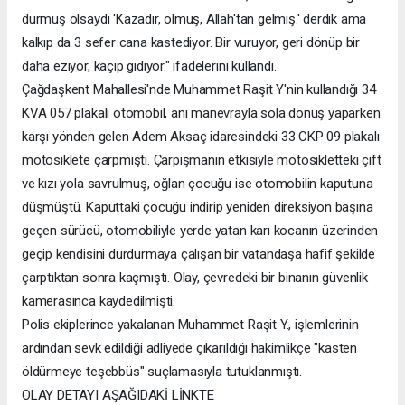
durmuş olsaydı 'Kazadır, olmuş, Allah'tan gelmiş.' derdik ama
kalkıp da 3 sefer cana kastediyor. Bir vuruyor, geri dönüp bir
daha eziyor, kaçıp gidiyor." ifadelerini kullandı.
Çağdaşkent Mahallesi'nde Muhammet Raşit Y'nin kullandığı 34
KVA 057 plakalı otomobil, ani manevrayla sola dönüş yaparken
karşı yönden gelen Adem Aksaç idaresindeki 33 CKP 09 plakalı
motosiklete çarpmıştı. Çarpışmanın etkisiyle motosikletteki çift
ve kızı yola savrulmuş, oğlan çocuğu ise otomobilin kaputuna
düşmüştü. Kaputtaki çocuğu indirip yeniden direksiyon başına
geçen sürücü, otomobiliyle yerde yatan karı kocanın üzerinden
geçip kendisini durdurmaya çalışan bir vatandaşa hafif şekilde
çarptıktan sonra kaçmıştı. Olay, çevredeki bir binanın güvenlik
kamerasınca kaydedilmişti.
Polis ekiplerince yakalanan Muhammet Raşit Y., işlemlerinin
ardından sevk edildiği adliyede çıkarıldığı hakimlikçe "kasten
öldürmeye teşebbüs" suçlamasıyla tutuklanmıştı.
OLAY DETAYI AŞAĞIDAKİ LİNKTE