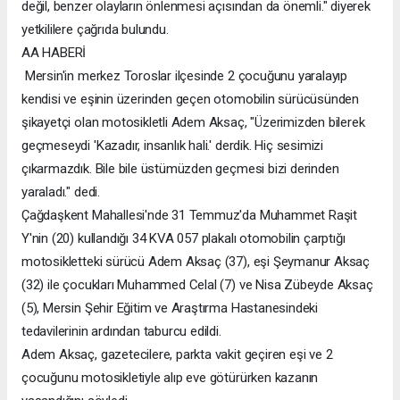
değil, benzer olayların önlenmesi açısından da önemli." diyerek
yetkililere çağrıda bulundu.
AA HABERİ
Mersin'in merkez Toroslar ilçesinde 2 çocuğunu yaralayıp
kendisi ve eşinin üzerinden geçen otomobilin sürücüsünden
şikayetçi olan motosikletli Adem Aksaç, "Üzerimizden bilerek
geçmeseydi 'Kazadır, insanlık hali.' derdik. Hiç sesimizi
çıkarmazdık. Bile bile üstümüzden geçmesi bizi derinden
yaraladı." dedi.
Çağdaşkent Mahallesi'nde 31 Temmuz'da Muhammet Raşit
Y'nin (20) kullandığı 34 KVA 057 plakalı otomobilin çarptığı
motosikletteki sürücü Adem Aksaç (37), eşi Şeymanur Aksaç
(32) ile çocukları Muhammed Celal (7) ve Nisa Zübeyde Aksaç
(5), Mersin Şehir Eğitim ve Araştırma Hastanesindeki
tedavilerinin ardından taburcu edildi.
Adem Aksaç, gazetecilere, parkta vakit geçiren eşi ve 2
çocuğunu motosikletiyle alıp eve götürürken kazanın