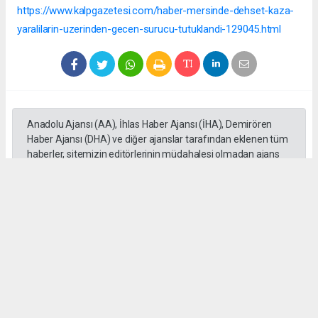
https://www.kalpgazetesi.com/haber-mersinde-dehset-kaza-
yaralilarin-uzerinden-gecen-surucu-tutuklandi-129045.html
Anadolu Ajansı (AA), İhlas Haber Ajansı (İHA), Demirören
Haber Ajansı (DHA) ve diğer ajanslar tarafından eklenen tüm
haberler, sitemizin editörlerinin müdahalesi olmadan ajans
kanallarından çekilmektedir. Bu haberlerde yer alan hukuki
muhataplar haberi geçen ajanslar olup sitemizin hiç bir
editörü sorumlu tutulamaz...
#Mersin
#Motosiklet
#Otomobil
#üzerinden geçti
#Adem Aksaç
#kaza
Okuyu Yorumları
(0)