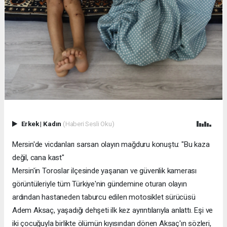
Erkek
|
Kadın
(Haberi Sesli Oku)
Mersin'de vicdanları sarsan olayın mağduru konuştu: "Bu kaza
değil, cana kast"
Mersin'in Toroslar ilçesinde yaşanan ve güvenlik kamerası
görüntüleriyle tüm Türkiye'nin gündemine oturan olayın
ardından hastaneden taburcu edilen motosiklet sürücüsü
Adem Aksaç, yaşadığı dehşeti ilk kez ayrıntılarıyla anlattı. Eşi ve
iki çocuğuyla birlikte ölümün kıyısından dönen Aksaç'ın sözleri,