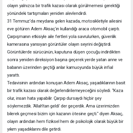
olayın yalnızca bir trafik kazası olarak görülmemesi gerektiği
yönündeki tartışmaları yeniden alevlendirdi.
31 Temmuz'da meydana gelen kazada, motosikletiyle ailesini
eve götüren Adem Aksaç'ın kullandığı araca otomobil çarptı.
Çarpışmanın etkisiyle aile fertleri yola savrulurken, güvenlik
kamerasına yansıyan görüntüler olayın seyrini değiştirdi.
Görüntülerde sürücünün, kaputuna düşen çocuğu indirdikten
sonra yeniden direksiyon başına geçerek yerde yatan anne ve
babanın üzerinden geçtiği anlar kamuoyunda büyük infial
yarattı.
Tedavisinin ardından konuşan Adem Aksaç, yaşadıklarının basit
bir trafik kazası olarak değerlendirilemeyeceğini söyledi. "Kaza
olur, insan hata yapabilir. Çarpıp dursaydı hiçbir şey
söylemezdik. 'Allah'tan geldi' der geçerdik. Ama üzerimizden
bilerek geçmesi bizim için kazanın ötesine geçti." diyen Aksaç,
olayın ardından hem fiziksel hem de psikolojik olarak büyük bir
yıkım yaşadıklarını dile getirdi.