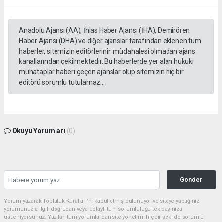
Anadolu Ajansı (AA), İhlas Haber Ajansı (İHA), Demirören
Haber Ajansı (DHA) ve diğer ajanslar tarafından eklenen tüm
haberler, sitemizin editörlerinin müdahalesi olmadan ajans
kanallarından çekilmektedir. Bu haberlerde yer alan hukuki
muhataplar haberi geçen ajanslar olup sitemizin hiç bir
editörü sorumlu tutulamaz...
Okuyu Yorumları
(0)
Gonder
Yorum yazarak Topluluk Kuralları’nı kabul etmiş bulunuyor ve siteye yaptığınız
yorumunuzla ilgili doğrudan veya dolaylı tüm sorumluluğu tek başınıza
üstleniyorsunuz. Yazılan tüm yorumlardan site yönetimi hiçbir şekilde sorumlu