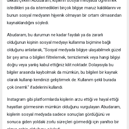
dikkati çeken Abudaram, kişilerin sosyal medyada öğrenmek
istedikleri ya da istemedikleri birçok bilgiye maruz kaldıklarını ve
bunun sosyal medyanın hijyenik olmayan bir ortam olmasından
kaynaklandığını söyledi.
Abudaram, bu durumun ne kadar faydalı ya da zararlı
olduğunun kişinin sosyal medyayı kullanma biçimine bağlı
olduğunu anlatarak, "Sosyal medyada bilgiye ulaşabilmek güzel
bir şey ama o bilgileri filtrelemek, temizlemek veya hangi bilgiyi
doğru veya yanlış kabul ettiğiniz kilit noktadır. Dolayısıyla bu
bilgiler arasında kaybolmak da mümkün, bu bilgileri bir kaynak
olarak kullanıp kendinizi geliştirmek de. Kullanım şekli burada
çok önemli." ifadelerini kullandı.
Instagram gibi platformlarda kişilerin arzu ettiği ve hayal ettiği
hayatları görmesinin mümkün olduğunu vurgulayan Abudaram,
kişilerin sosyal medyada sadece sonuçları gördüğünü ve
sonuca giden yoldaki zorlu süreçleri görmediği için yanıltıcı bir