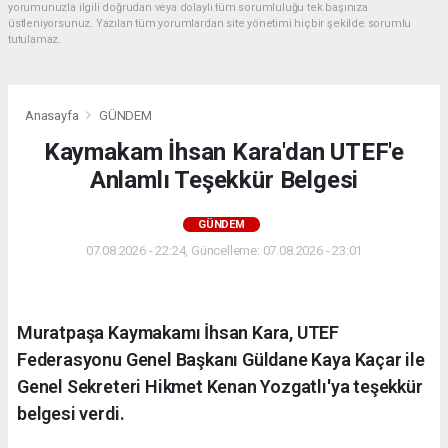
yorumunuzla ilgili doğrudan veya dolaylı tüm sorumluluğu tek başınıza
üstleniyorsunuz. Yazılan tüm yorumlardan site yönetimi hiçbir şekilde sorumlu
tutulamaz.
Anasayfa
GÜNDEM
Kaymakam İhsan Kara'dan UTEF'e
Anlamlı Teşekkür Belgesi
GÜNDEM
07.08.2026 - 22:24, Güncelleme: 07.08.2026 - 23:01
Muratpaşa Kaymakamı İhsan Kara, UTEF
Federasyonu Genel Başkanı Güldane Kaya Kaçar ile
Genel Sekreteri Hikmet Kenan Yozgatlı'ya teşekkür
belgesi verdi.