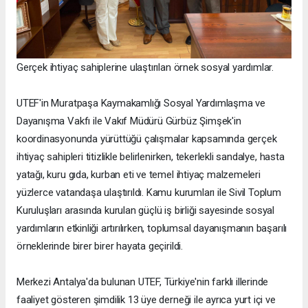
Gerçek ihtiyaç sahiplerine ulaştırılan örnek sosyal yardımlar.
UTEF'in Muratpaşa Kaymakamlığı Sosyal Yardımlaşma ve
Dayanışma Vakfı ile Vakıf Müdürü Gürbüz Şimşek'in
koordinasyonunda yürüttüğü çalışmalar kapsamında gerçek
ihtiyaç sahipleri titizlikle belirlenirken, tekerlekli sandalye, hasta
yatağı, kuru gıda, kurban eti ve temel ihtiyaç malzemeleri
yüzlerce vatandaşa ulaştırıldı. Kamu kurumları ile Sivil Toplum
Kuruluşları arasında kurulan güçlü iş birliği sayesinde sosyal
yardımların etkinliği artırılırken, toplumsal dayanışmanın başarılı
örneklerinde birer birer hayata geçirildi.
Merkezi Antalya'da bulunan UTEF, Türkiye'nin farklı illerinde
faaliyet gösteren şimdilik 13 üye derneği ile ayrıca yurt içi ve