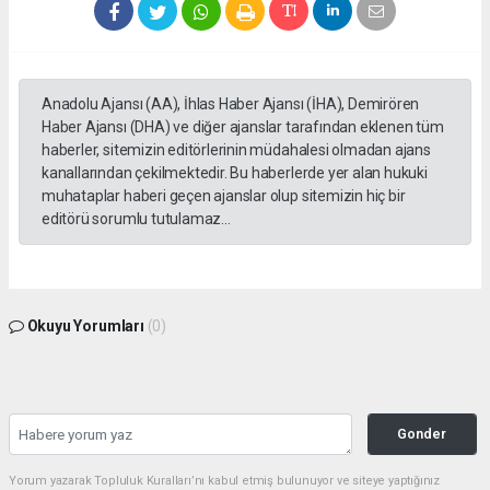
Anadolu Ajansı (AA), İhlas Haber Ajansı (İHA), Demirören
Haber Ajansı (DHA) ve diğer ajanslar tarafından eklenen tüm
haberler, sitemizin editörlerinin müdahalesi olmadan ajans
kanallarından çekilmektedir. Bu haberlerde yer alan hukuki
muhataplar haberi geçen ajanslar olup sitemizin hiç bir
editörü sorumlu tutulamaz...
Okuyu Yorumları
(0)
Gonder
Yorum yazarak Topluluk Kuralları’nı kabul etmiş bulunuyor ve siteye yaptığınız