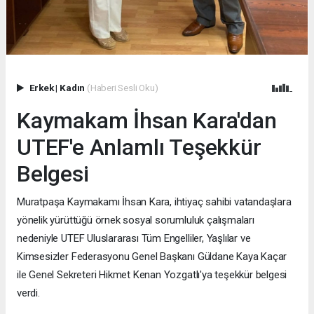
Erkek
|
Kadın
(Haberi Sesli Oku)
Kaymakam İhsan Kara'dan
UTEF'e Anlamlı Teşekkür
Belgesi
Muratpaşa Kaymakamı İhsan Kara, ihtiyaç sahibi vatandaşlara
yönelik yürüttüğü örnek sosyal sorumluluk çalışmaları
nedeniyle UTEF Uluslararası Tüm Engelliler, Yaşlılar ve
Kimsesizler Federasyonu Genel Başkanı Güldane Kaya Kaçar
ile Genel Sekreteri Hikmet Kenan Yozgatlı'ya teşekkür belgesi
verdi.