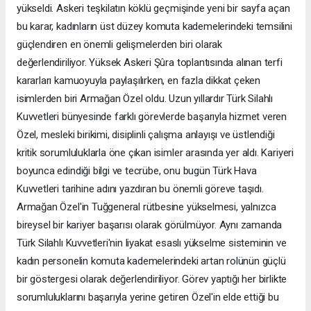
yükseldi. Askeri teşkilatın köklü geçmişinde yeni bir sayfa açan
bu karar, kadınların üst düzey komuta kademelerindeki temsilini
güçlendiren en önemli gelişmelerden biri olarak
değerlendiriliyor. Yüksek Askeri Şûra toplantısında alınan terfi
kararları kamuoyuyla paylaşılırken, en fazla dikkat çeken
isimlerden biri Armağan Özel oldu. Uzun yıllardır Türk Silahlı
Kuvvetleri bünyesinde farklı görevlerde başarıyla hizmet veren
Özel, mesleki birikimi, disiplinli çalışma anlayışı ve üstlendiği
kritik sorumluluklarla öne çıkan isimler arasında yer aldı. Kariyeri
boyunca edindiği bilgi ve tecrübe, onu bugün Türk Hava
Kuvvetleri tarihine adını yazdıran bu önemli göreve taşıdı.
Armağan Özel'in Tuğgeneral rütbesine yükselmesi, yalnızca
bireysel bir kariyer başarısı olarak görülmüyor. Aynı zamanda
Türk Silahlı Kuvvetleri'nin liyakat esaslı yükselme sisteminin ve
kadın personelin komuta kademelerindeki artan rolünün güçlü
bir göstergesi olarak değerlendiriliyor. Görev yaptığı her birlikte
sorumluluklarını başarıyla yerine getiren Özel'in elde ettiği bu