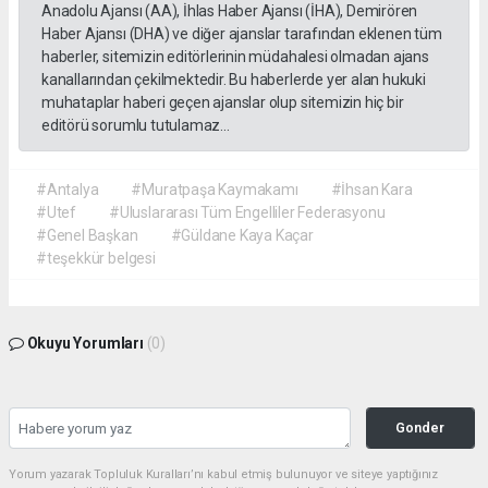
Anadolu Ajansı (AA), İhlas Haber Ajansı (İHA), Demirören
Haber Ajansı (DHA) ve diğer ajanslar tarafından eklenen tüm
haberler, sitemizin editörlerinin müdahalesi olmadan ajans
kanallarından çekilmektedir. Bu haberlerde yer alan hukuki
muhataplar haberi geçen ajanslar olup sitemizin hiç bir
editörü sorumlu tutulamaz...
#Antalya
#Muratpaşa Kaymakamı
#İhsan Kara
#Utef
#Uluslararası Tüm Engelliler Federasyonu
#Genel Başkan
#Güldane Kaya Kaçar
#teşekkür belgesi
Okuyu Yorumları
(0)
Gonder
Yorum yazarak Topluluk Kuralları’nı kabul etmiş bulunuyor ve siteye yaptığınız