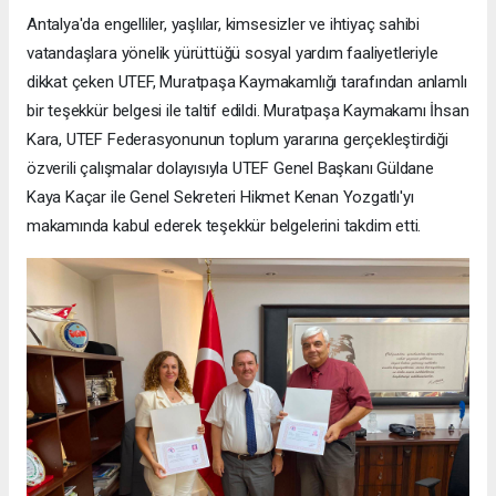
Antalya'da engelliler, yaşlılar, kimsesizler ve ihtiyaç sahibi
vatandaşlara yönelik yürüttüğü sosyal yardım faaliyetleriyle
dikkat çeken UTEF, Muratpaşa Kaymakamlığı tarafından anlamlı
bir teşekkür belgesi ile taltif edildi. Muratpaşa Kaymakamı İhsan
Kara, UTEF Federasyonunun toplum yararına gerçekleştirdiği
özverili çalışmalar dolayısıyla UTEF Genel Başkanı Güldane
Kaya Kaçar ile Genel Sekreteri Hikmet Kenan Yozgatlı'yı
makamında kabul ederek teşekkür belgelerini takdim etti.