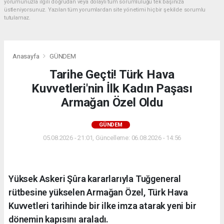
yorumunuzla ilgili doğrudan veya dolaylı tüm sorumluluğu tek başınıza
üstleniyorsunuz. Yazılan tüm yorumlardan site yönetimi hiçbir şekilde sorumlu
tutulamaz.
Anasayfa
GÜNDEM
Tarihe Geçti! Türk Hava
Kuvvetleri'nin İlk Kadın Paşası
Armağan Özel Oldu
GÜNDEM
05.08.2026 - 21:01, Güncelleme: 06.08.2026 - 14:56
Yüksek Askeri Şûra kararlarıyla Tuğgeneral
rütbesine yükselen Armağan Özel, Türk Hava
Kuvvetleri tarihinde bir ilke imza atarak yeni bir
dönemin kapısını araladı.