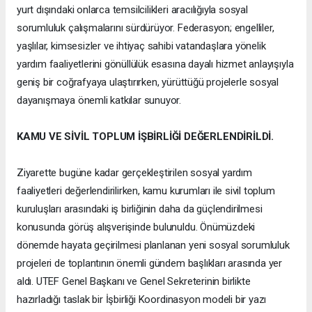
yurt dışındaki onlarca temsilcilikleri aracılığıyla sosyal
sorumluluk çalışmalarını sürdürüyor. Federasyon; engelliler,
yaşlılar, kimsesizler ve ihtiyaç sahibi vatandaşlara yönelik
yardım faaliyetlerini gönüllülük esasına dayalı hizmet anlayışıyla
geniş bir coğrafyaya ulaştırırken, yürüttüğü projelerle sosyal
dayanışmaya önemli katkılar sunuyor.
KAMU VE SİVİL TOPLUM İŞBİRLİĞİ DEĞERLENDİRİLDİ.
Ziyarette bugüne kadar gerçekleştirilen sosyal yardım
faaliyetleri değerlendirilirken, kamu kurumları ile sivil toplum
kuruluşları arasındaki iş birliğinin daha da güçlendirilmesi
konusunda görüş alışverişinde bulunuldu. Önümüzdeki
dönemde hayata geçirilmesi planlanan yeni sosyal sorumluluk
projeleri de toplantının önemli gündem başlıkları arasında yer
aldı. UTEF Genel Başkanı ve Genel Sekreterinin birlikte
hazırladığı taslak bir İşbirliği Koordinasyon modeli bir yazı