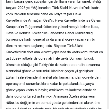
tarihi başarı, genç subaylar için de ilham veren bir örnek niteliği
taşıyor. 2026 yılı YAŞ kararları, Türk Silahlı Kuvvetleri'nde kadın
komutanların temsilini daha da ileriye taşıdı. Hava
Kuvvetleri'nde Armağan Özel'in, Hava Kuvvetleri'nde ise Özlem
Karapınar'ın Tuğgeneral rütbesine yükselmesiyle birlikte Kara,
Hava ve Deniz Kuvvetleri ile Jandarma Genel Komutanlığı
bünyesinde kadın general ya da amiral görev yapan yeni bir
dönem resmen başlamış oldu. Böylece Türk Silahlı
Kuvvetleri'nin dört ana kuvvet yapısında da kadın komutanlar en
üst düzey rütbelerde görev alır hale geldi. Dünyanın birçok
ülkesinde olduğu gibi Türkiye'de de kadın personelin savunma
alanındaki görev ve sorumlulukları her geçen yıl genişliyor.
Eğitim faaliyetlerinden harekât planlamasına, idari görevlerden
operasyonel sorumluluklara kadar birçok alanda başarıyla
görev yapan kadın subaylar, artık komuta kademelerinde de
daha görünür bir rol üstleniyor. Armağan Özel'in aldığı yeni
rütbe, bu değişimin en somut göstergelerinden biri olarak öne