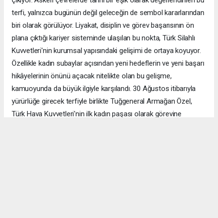
çıkıyor. Askeri çevrelerde tarihi bir eşik olarak değerlendirilen bu
terfi, yalnızca bugünün değil geleceğin de sembol kararlarından
biri olarak görülüyor. Liyakat, disiplin ve görev başarısının ön
plana çıktığı kariyer sisteminde ulaşılan bu nokta, Türk Silahlı
Kuvvetleri'nin kurumsal yapısındaki gelişimi de ortaya koyuyor.
Özellikle kadın subaylar açısından yeni hedeflerin ve yeni başarı
hikâyelerinin önünü açacak nitelikte olan bu gelişme,
kamuoyunda da büyük ilgiyle karşılandı. 30 Ağustos itibarıyla
yürürlüğe girecek terfiyle birlikte Tuğgeneral Armağan Özel,
Türk Hava Kuvvetleri'nin ilk kadın paşası olarak görevine
başlayacak. Bu tarihi adım, yalnızca bir rütbe değişikliği değil,
Cumhuriyet tarihinde kadınların Türk Silahlı Kuvvetleri'nin en üst
komuta kademelerindeki yerini güçlendiren önemli bir kilometre
taşı olarak hafızalara kazınacak. Armağan Özel'in ismi, bundan
böyle Türk askeri tarihinin unutulmaz ilkleri arasında yer alacak
ve gelecek nesillere ilham veren başarı öykülerinden biri olarak
anılmaya devam edecek.