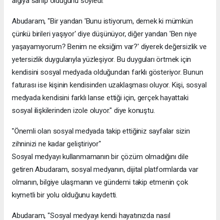
algıya sahip olduğunu söyledi.
Abudaram, "Bir yandan 'Bunu istiyorum, demek ki mümkün
çünkü birileri yaşıyor' diye düşünüyor, diğer yandan 'Ben niye
yaşayamıyorum? Benim ne eksiğim var?' diyerek değersizlik ve
yetersizlik duygularıyla yüzleşiyor. Bu duyguları örtmek için
kendisini sosyal medyada olduğundan farklı gösteriyor. Bunun
faturası ise kişinin kendisinden uzaklaşması oluyor. Kişi, sosyal
medyada kendisini farklı lanse ettiği için, gerçek hayattaki
sosyal ilişkilerinden izole oluyor." diye konuştu.
"Önemli olan sosyal medyada takip ettiğiniz sayfalar sizin
zihninizi ne kadar geliştiriyor"
Sosyal medyayı kullanmamanın bir çözüm olmadığını dile
getiren Abudaram, sosyal medyanın, dijital platformlarda var
olmanın, bilgiye ulaşmanın ve gündemi takip etmenin çok
kıymetli bir yolu olduğunu kaydetti.
Abudaram, "Sosyal medyayı kendi hayatınızda nasıl