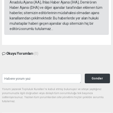
Anadolu Ajansı (AA), İhlas Haber Ajansı (İHA), Demirören
Haber Ajansı (DHA) ve diğer ajanslar tarafından eklenen tüm
haberler, sitemizin editörlerinin müdahalesi olmadan ajans
kanallarından çekilmektedir. Bu haberlerde yer alan hukuki
muhataplar haberi geçen ajanslar olup sitemizin hiç bir
editörü sorumlu tutulamaz...
Okuyu Yorumları
(0)
Gonder
Yorum yazarak Topluluk Kuralları’nı kabul etmiş bulunuyor ve siteye yaptığınız
yorumunuzla ilgili doğrudan veya dolaylı tüm sorumluluğu tek başınıza
üstleniyorsunuz. Yazılan tüm yorumlardan site yönetimi hiçbir şekilde sorumlu
tutulamaz.