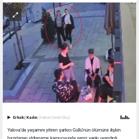
Erkek
|
Kadın
(Haberi Sesli Oku)
Yalova'da yaşamını yitiren şarkıcı Güllü'nün ölümüne ilişkin
hazırlanan iddianame kamuoyunda geniş yankı uyandırdı.