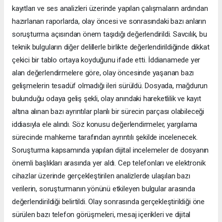
kayıtları ve ses analizleri üzerinde yapılan çalışmaların ardından
hazırlanan raporlarda, olay öncesi ve sonrasındaki bazı anların
soruşturma açısından önem taşıdığı değerlendirildi. Savcılık, bu
teknik bulguların diğer delillerle birlikte değerlendirildiğinde dikkat
çekici bir tablo ortaya koyduğunu ifade etti. İddianamede yer
alan değerlendirmelere göre, olay öncesinde yaşanan bazı
gelişmelerin tesadüf olmadığı ileri sürüldü. Dosyada, mağdurun
bulunduğu odaya geliş şekli, olay anındaki hareketlilik ve kayıt
altına alınan bazı ayrıntılar planlı bir sürecin parçası olabileceği
iddiasıyla ele alındı. Söz konusu değerlendirmeler, yargılama
sürecinde mahkeme tarafından ayrıntılı şekilde incelenecek.
Soruşturma kapsamında yapılan dijital incelemeler de dosyanın
önemli başlıkları arasında yer aldı. Cep telefonları ve elektronik
cihazlar üzerinde gerçekleştirilen analizlerde ulaşılan bazı
verilerin, soruşturmanın yönünü etkileyen bulgular arasında
değerlendirildiği belirtildi. Olay sonrasında gerçekleştirildiği öne
sürülen bazı telefon görüşmeleri, mesaj içerikleri ve dijital