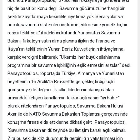
bulundu. Panayotopulos, "S-300'lerin Ukrayna'ya gönderilmesi
hiç de basit bir konu değil. Savunma gücümüzü herhangi bir
şekilde zayıflatmaya kesinlikle niyetimiz yok. Senaryolar var
ancak savunma sistemlerinin ikame edilmesine yönelik hiçbir
resmi teklif yok." ifadelerini kullandı. Yunanistan Savunma
Bakanı, fırkateyn satın alma planına ilişkin de Fransa ve
İtalya'nın tekliflerinin Yunan Deniz Kuvvetlerinin ihtiyaçlarına
karşılık verdiğini belirterek, "Ülkemiz, her büyük silahlanma
programına bir savunma işbirliğinin eşlik etmesini arzular." dedi.
Panayotopulos, röportajda Türkiye, Almanya ve Yunanistan
heyetlerinin 16 Aralık'ta Brüksel'de gerçekleştirdiği üçlü
görüşmeye de değindi. İki ülke liderlerinin danışmanları
arasındaki iletişim kanallarının tekrar açılmasını "iyi haber"
olarak nitelendiren Panayotopulos, Savunma Bakanı Hulusi
Akar ile de NATO Savunma Bakanları Toplantısı çerçevesinde
konuşma fırsatı elde ettiklerine dikkati çekti. Panayotopulos,
"Savunma bakanları düzeyinde bu iletişim kanalı açık kalmalı.
Zira bu şekilde kriz durumunda gerginliğin yatıştırılması için