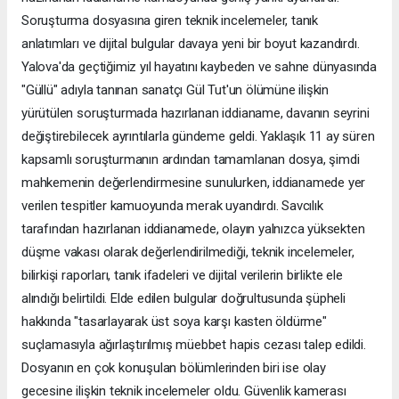
Soruşturma dosyasına giren teknik incelemeler, tanık
anlatımları ve dijital bulgular davaya yeni bir boyut kazandırdı.
Yalova'da geçtiğimiz yıl hayatını kaybeden ve sahne dünyasında
"Güllü" adıyla tanınan sanatçı Gül Tut'un ölümüne ilişkin
yürütülen soruşturmada hazırlanan iddianame, davanın seyrini
değiştirebilecek ayrıntılarla gündeme geldi. Yaklaşık 11 ay süren
kapsamlı soruşturmanın ardından tamamlanan dosya, şimdi
mahkemenin değerlendirmesine sunulurken, iddianamede yer
verilen tespitler kamuoyunda merak uyandırdı. Savcılık
tarafından hazırlanan iddianamede, olayın yalnızca yüksekten
düşme vakası olarak değerlendirilmediği, teknik incelemeler,
bilirkişi raporları, tanık ifadeleri ve dijital verilerin birlikte ele
alındığı belirtildi. Elde edilen bulgular doğrultusunda şüpheli
hakkında "tasarlayarak üst soya karşı kasten öldürme"
suçlamasıyla ağırlaştırılmış müebbet hapis cezası talep edildi.
Dosyanın en çok konuşulan bölümlerinden biri ise olay
gecesine ilişkin teknik incelemeler oldu. Güvenlik kamerası