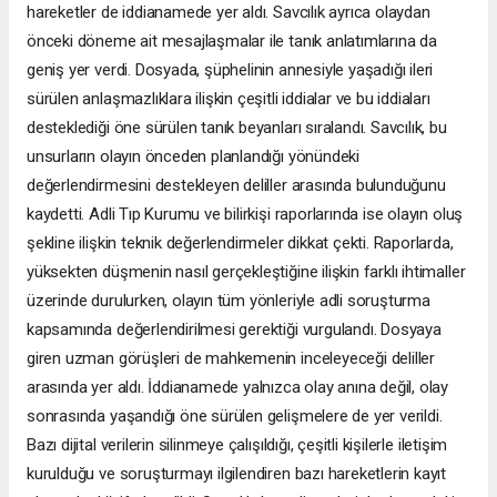
hareketler de iddianamede yer aldı. Savcılık ayrıca olaydan
önceki döneme ait mesajlaşmalar ile tanık anlatımlarına da
geniş yer verdi. Dosyada, şüphelinin annesiyle yaşadığı ileri
sürülen anlaşmazlıklara ilişkin çeşitli iddialar ve bu iddiaları
desteklediği öne sürülen tanık beyanları sıralandı. Savcılık, bu
unsurların olayın önceden planlandığı yönündeki
değerlendirmesini destekleyen deliller arasında bulunduğunu
kaydetti. Adli Tıp Kurumu ve bilirkişi raporlarında ise olayın oluş
şekline ilişkin teknik değerlendirmeler dikkat çekti. Raporlarda,
yüksekten düşmenin nasıl gerçekleştiğine ilişkin farklı ihtimaller
üzerinde durulurken, olayın tüm yönleriyle adli soruşturma
kapsamında değerlendirilmesi gerektiği vurgulandı. Dosyaya
giren uzman görüşleri de mahkemenin inceleyeceği deliller
arasında yer aldı. İddianamede yalnızca olay anına değil, olay
sonrasında yaşandığı öne sürülen gelişmelere de yer verildi.
Bazı dijital verilerin silinmeye çalışıldığı, çeşitli kişilerle iletişim
kurulduğu ve soruşturmayı ilgilendiren bazı hareketlerin kayıt