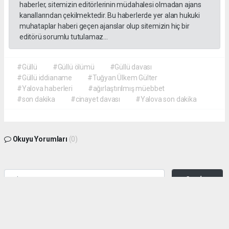
haberler, sitemizin editörlerinin müdahalesi olmadan ajans
kanallarından çekilmektedir. Bu haberlerde yer alan hukuki
muhataplar haberi geçen ajanslar olup sitemizin hiç bir
editörü sorumlu tutulamaz...
#Güllü
#Güllü ölümü
#Güllü davası
#Güllü iddianame
#Tuğyan Ülkem Gülter
#Yalova haberleri
#ağırlaştırılmış müebbet
#son dakika
#cinayet davası
#Yalova son dakika
Okuyu Yorumları
(0)
Gonder
Yorum yazarak Topluluk Kuralları’nı kabul etmiş bulunuyor ve siteye yaptığınız
yorumunuzla ilgili doğrudan veya dolaylı tüm sorumluluğu tek başınıza
üstleniyorsunuz. Yazılan tüm yorumlardan site yönetimi hiçbir şekilde sorumlu
tutulamaz.