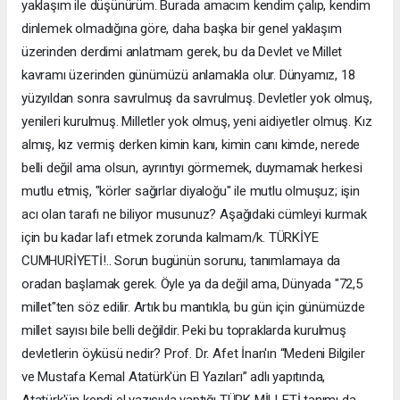
yaklaşım ile düşünürüm. Burada amacım kendim çalıp, kendim
dinlemek olmadığına göre, daha başka bir genel yaklaşım
üzerinden derdimi anlatmam gerek, bu da Devlet ve Millet
kavramı üzerinden günümüzü anlamakla olur. Dünyamız, 18
yüzyıldan sonra savrulmuş da savrulmuş. Devletler yok olmuş,
yenileri kurulmuş. Milletler yok olmuş, yeni aidiyetler olmuş. Kız
almış, kız vermiş derken kimin kanı, kimin canı kimde, nerede
belli değil ama olsun, ayrıntıyı görmemek, duymamak herkesi
mutlu etmiş, "körler sağırlar diyaloğu" ile mutlu olmuşuz; işin
acı olan tarafı ne biliyor musunuz? Aşağıdaki cümleyi kurmak
için bu kadar lafı etmek zorunda kalmam/k. TÜRKİYE
CUMHURİYETİ!.. Sorun bugünün sorunu, tanımlamaya da
oradan başlamak gerek. Öyle ya da değil ama, Dünyada "72,5
millet"ten söz edilir. Artık bu mantıkla, bu gün için günümüzde
millet sayısı bile belli değildir. Peki bu topraklarda kurulmuş
devletlerin öyküsü nedir? Prof. Dr. Afet İnan'ın “Medeni Bilgiler
ve Mustafa Kemal Atatürk'ün El Yazıları” adlı yapıtında,
Atatürk'ün kendi el yazısıyla yaptığı TÜRK MİLLETİ tanımı da