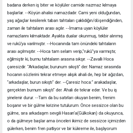
badana derken iş biter ve köylüler camide nazmaz kılmaya
başlarlar. --Köyün ahalisi namazdadır. Cami yeni olduğundan,
yaş ağaçlar kesilerek taban tahtaları çaklıdığın/döşendiğinden,
zaman ile tahtaların arası açılır. --İmama uyan köylüler
namazlarını kılmaktadır. Ayakta dualar okunmuş, tekbir alınmış
ve rukû'ya varılmıştır. --Hocanında tam önündeki tahtaların
arası açılmışıtır. --Hoca tam selam verip,"rukû"ya varmıştır,
eğilmiştir ki, burnu tahtaların arasına sıkşır. --Zavallı Hoca
çaresizdir. "Arkadaşlar, burunum sıkıştı" der. Namaz sırasında
hocanın sözlerini tekrar etmeye alışık ahali de, hep bir ağızdan,
"arkadaşlar, burun sıkıştı" der. --Çaresiz hoca:" arakadaşlar,
gerçekten burnum sıkıştı" der. Ahali de tekrar eder. Ve bu iş
yinelenir durur. --Tam da bu satırları okuyan benim, frenim
boşanır ve bir gülme kırizine tutulurum. Önce sessizce olan bu
gülme, sıra arkadaşım sevgili Hasan'a(Gülkokan) da okuyunca,
o da gülmeye başlar ama önceleri ikimiz de sessizce içimizden
gülerken, benim fren patlıyor ve bir kükreme ile, başlıyorum