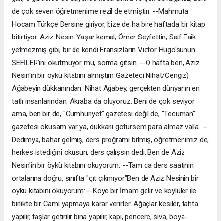
de çok seven öğretmenime rezil de etmiştin. --Mahmuta
Hocam Türkçe Dersine giriyor, bize de ha bire haftada bir kitap
bitirtiyor. Aziz Nesin, Yaşar kemal, Ömer Seyfettin, Saif Faik
yetmezmiş gibi, bir de kendi Fransızların Victor Hugo'sunun
SEFİLER'ini okutmuyor mu, sorma gitsin. --O hafta ben, Aziz
Nesin'in bir öykü kitabını almıştım Gazeteci Nihat/Cengiz)
Ağabeyin dükkanından. Nihat Ağabey, gerçekten dünyanın en
tatlı insanlarından. Akraba da oluyoruz. Beni de çok seviyor
ama, ben bir de, "Cumhuriyet" gazetesi değil de, "Tecüman"
gazetesi okusam var ya, dükkanı götürsem para almaz valla. --
Dedimya, bahar gelmiş, ders proğramı bitmiş, öğretmenimiz de,
herkes istediğini okusun, ders çalışsın dedi. Ben de Aziz
Nesin'in bir öykü kitabını okuyorum. --Tam da ders saatinin
ortalarına doğru, sınıfta "çıt çıkmıyor"Ben de Aziz Nesinin bir
öykü kitabını okuyorum: --Köye bir İmam gelir ve köylüler ile
birlikte bir Cami yapmaya karar verirler. Ağaçlar kesiler, tahta
yapılır, taşlar getirilir bina yapılır, kapı, pencere, sıva, boya-