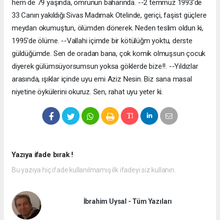
hem de 79 yaşında, ömrünün baharında. --2 temmuz 1993'de
33 Canın yakıldığı Sivas Madımak Otelinde, geriçi, faşist güçlere
meydan okumuştun, ölümden dönerek. Neden teslim oldun ki,
1995'de ölüme. --Vallahi içimde bir kötülüğm yoktu, derste
güldüğümde. Sen de oradan bana, çok komik olmuşsun çocuk
diyerek gülümsüyorsumsun yoksa göklerde bize!!. --Yıldızlar
arasında, ışıklar içinde uyu emi Aziz Nesin. Biz sana masal
niyetine öykülerini okuruz. Sen, rahat uyu yeter ki.
Yazıya ifade bırak !
Bu yazıya hiç ifade kullanılmamış ilk ifadeyi siz kullanın.
İbrahim Uysal - Tüm Yazıları