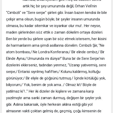
artık hiç bir şey umurumda değil, Orhan Veli'nin
"Cımbızlı" ve "Sere serpe" şiirleri gibi. İnsan bazen kendisi ile bile
çelişir ama olsun, bugün böyle; bir şeyler insanın umurunda
olmasa, bu kadar sitemkar ve isyankar olur mu!.. Her neyse,
maden şiirlerinden söz ettik o zaman dökelim ortaya dizeleri.
Ben bir yerde bu şiirlere uyan bir söz etmek istersem, her ikisini
de harmanlarım ama şimdi asıllarına dönelim. Cımbızlı Şiir, "Ne
atom bombası,/ Ne Londra Konferansı;/ Bir elinde cımbız,/ Bir
Elinde Ayna;/ Umurunda mı dünya!" Buna bir de Sere Serpe'nin
dizelerini eklerseniz, tadından yenmez, "Uzanıp yatıvermiş, sere
serpe;/ Entarisi sıyrılmış hafiften;/ Kolunu kaldırmış, koltuğu
görünüyor;/ Bir eliyle de göğsünü tutmuş./ İçinde kötülüğü yok,
biliyorum;/ Yok, benim de yok ama.../ Olmaz ki!/ Böyle de
yatılmaz ki'!..." Her iki dizeler de kişilere ve zamana karşı
yazılmıştır ama sanki zaman durmuş, değişen bir şeyler yok
gibi. Aslına bakarsak, öyle herkesin aklına estiği gibi yol
almasının vakti çoktan gelmiş de, geçmiş, çoğu kimsenin de