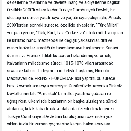
devletlerine tavırlarına ve devlete inanç ve aidiyetlerine bağlıdır.
Özellikle 2000'li yıllara kadar Türkiye Cumhuriyeti Devleti, bir
uluslaşma süreci yaratmaya ve yaşatmaya çalışmıştır; Ancak,
2000'lerden sonraki süreçte, özellikle siyasilerin, "Türk Milleti"
vurgusu yerine, "Türk, Kürt, Laz, Çerkez vb" etnik millet vurguları
ile birlikte; inanç, mezhepsel ile değişik yaklaşımlar, dini ve
inancı tarikatlar aracılığı ile tanımlanmaya başlamıştır. Sanayi
devrimi ve Fransız ihtilali bu süreci hızlandırmış ve örnek,
İtalyanların milletleşme süreci, 1815-1870 yılları arasındaki
siyasi ve kültürel birleşme hareketiyle başlamış, Niccolo
Machiavelli de, PRENS / HÜKÜMDAR adlı yapıtını, bu sürece
katkı koymak amacıyla yazmıştır. Günümüzde Amerika Birleşik
Devletlerinin bile "Amerikalı" bir millet yaratma çabaları ile
uğraşırken, ülkemizde bazılarının bir başka uluslaşma süreci
algılarına, kulak kabartmak ve daha da özenli olmak gerekir.
Türkiye Cumhuriyeti Devletinin kuruluşunun üzerinden yüz
yıldan fazla bir zaman geçmesine karşın, halen anayasa