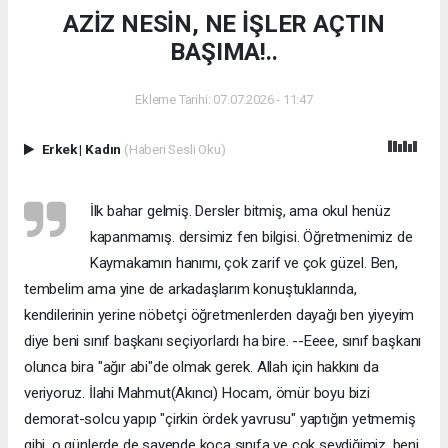
AZİZ NESİN, NE İŞLER AÇTIN
BAŞIMA!..
Ekleme Tarihi: 07.07.2026 - 11:47
Erkek
|
Kadın
(Haberi Sesli Oku)
İlk bahar gelmiş. Dersler bitmiş, ama okul henüz
kapanmamış. dersimiz fen bilgisi. Öğretmenimiz de
Kaymakamın hanımı, çok zarif ve çok güzel. Ben,
tembelim ama yine de arkadaşlarım konuştuklarında,
kendilerinin yerine nöbetçi öğretmenlerden dayağı ben yiyeyim
diye beni sınıf başkanı seçiyorlardı ha bire. --Eeee, sınıf başkanı
olunca bira "ağır abi"de olmak gerek. Allah için hakkını da
veriyoruz. İlahi Mahmut(Akıncı) Hocam, ömür boyu bizi
demorat-solcu yapıp "çirkin ördek yavrusu" yaptığın yetmemiş
gibi, o günlerde de sayende koca sınıfa ve çok sevdiğimiz, beni