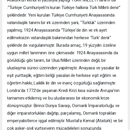
:“Türkiye Cumhuriyeti'ni kuran Türkiye halkına Türk Milleti denir”
şeklindedir. Yeni kurulan Türkiye Cumhuriyeti Anayasasında
vatandaşlık tanımı bir ırk üzerinden yani, "Türklük" üzerinden
yapılmış; 1924 Anayasasında "Türkiye'de din ve ırk ayırt
edilmeksizin vatandaşlık bakımından herkese 'Türk' denir"
şeklinde de vurgulanmıştır. Burada amaç, 19 yüzyılın özeline
uygun millet tanımının öne çıkmasıdır. 1924 Anayasasında da
görüldüğü gibi tanım, bir Ulus/Millet üzerinden değil, bir
uluslaşma süreci üzerinden yapılmıştır. Anayasa ve yasalar ile
eşit yurttaşlık, eğitim birliği yasaları ile herkese eşit eğitim ve
öğretim hakkı, Laiklik ile din ve inanç özgürlüğü sağlanmıştır.
Londra'da 1772'de yaşanan Kredi Krizi kısa sürede Avrupa'nın
tamamını etkilemiş ve bu uluslararası bir ekonomik krize
dönüşmüştür. Birinci Dünya Savaşı, Osmanlı İmparatorluğu ve
diğer imparatorlukları dağıtıp, parçalamış, Osmanlı toprakları
emperyalistlerce işgal edilmiştir. Mustafa Kemal (Atatürk) ve bir
çok asker-sivil yurtseverin mücadeleleri sonucunda