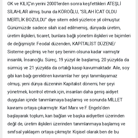
OK ve KILIÇ'ın yerini 2000'lerden sonra keşfettikleri ATEŞLİ
SİLAHLAR almış; buna da KÖROĞLU, "SİLAH İCAT OLDU
MERTLİK BOZULDU" diye sitem edeli yüzlerce yıl olmuştur.
Günümüzde sadece silah icad edilmemiş, dünyada üretim,
üretim ilişkileri, ticaret, bunlara bağlı yönetim ilişkileri ve biçimleri
de değişmiştir. Feodal düzenden, KAPİTALİST DÜZENE/
Sisteme geçilmiş ve her şey benim olsuna kadar varmıştır
insanlık, İnsanoğlu. Süreç, 19 yüzyıl ile başlamış, 20 yüzyılda da
sürmüş ve 21 yüzyılda da ortalığı kasıp kavurmaktadır. Aile, soy
gibi kan bağı gerektiren kavramlar her şeyi tanımlayamaz
olmuş; yeni dünya düzeninin Kapitalist dönemi, her şeyi
yönetmek, kontrol etmek için, insanları daha geniş aidiyet
duyguları içinde tanımlamaya başlamış ve sonunda MİLLET
kavramı ortaya çıkarmıştır. Karl Marx ve F. Engels'den
başlayarak toplum, kan bağları ve başka aidiyetleri üzerinden
değil de, üretim ilişkileri üzerinden tanımlanmaya başlamış ve
sınıfsal yaklaşım ortaya çıkmıştır. Kişisel olarak ben de bu