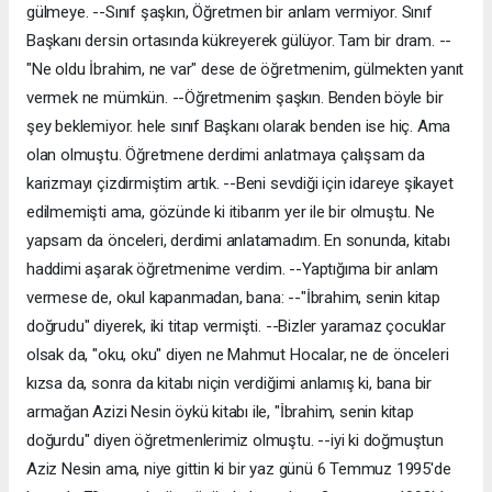
gülmeye. --Sınıf şaşkın, Öğretmen bir anlam vermiyor. Sınıf
Başkanı dersin ortasında kükreyerek gülüyor. Tam bir dram. --
"Ne oldu İbrahim, ne var" dese de öğretmenim, gülmekten yanıt
vermek ne mümkün. --Öğretmenim şaşkın. Benden böyle bir
şey beklemiyor. hele sınıf Başkanı olarak benden ise hiç. Ama
olan olmuştu. Öğretmene derdimi anlatmaya çalışsam da
karizmayı çizdirmiştim artık. --Beni sevdiği için idareye şikayet
edilmemişti ama, gözünde ki itibarım yer ile bir olmuştu. Ne
yapsam da önceleri, derdimi anlatamadım. En sonunda, kitabı
haddimi aşarak öğretmenime verdim. --Yaptığıma bir anlam
vermese de, okul kapanmadan, bana: --"İbrahim, senin kitap
doğrudu" diyerek, iki titap vermişti. --Bizler yaramaz çocuklar
olsak da, "oku, oku" diyen ne Mahmut Hocalar, ne de önceleri
kızsa da, sonra da kitabı niçin verdiğimi anlamış ki, bana bir
armağan Azizi Nesin öykü kitabı ile, "İbrahim, senin kitap
doğurdu" diyen öğretmenlerimiz olmuştu. --iyi ki doğmuştun
Aziz Nesin ama, niye gittin ki bir yaz günü ‎6 Temmuz 1995'de