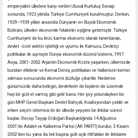
emperyalist ülkelere karşı verilen Ulusal Kurtuluş Savaşı
sonunda, 1923 yılında Türkiye Cumhuriyeti kurulmuştur; Derken,
1929–1939 yılları arasında Dünyanın en Büyük Ekonomik
Buhranı, ülkeleri ekonomik felaketin eşiğine getirmiştir. Türkiye
Cumhuriyeti de bu krizi, karma ekonomi olarak tanımlanan,
devlet -özel sektör işbirliği ve uyumu ile Kamucu, Devletçi
politikalar ile aşmıştır Dünya ekonomik düzeni/sistemi, 1997
Asya, 2001-2002 Arjantin Ekonomik Krizini yaşarken, ülkemizde
bundan etkilenir ve Kemal Derviş politikaları ve halkımızın kemer
sıkması sonucunda ekonomi düzlüğe çıkartılır. Nedense
günümüzde daha belirgin, devletlerin de kişilerin de üzerinde
hep bir gizli el varmış gibi gelir bana. Her şey yolundayken bir
gün MHP Genel Başkanı Devlet Bahçeli, Koalisyondan çekilir ve
erken seçim istemesi ile de ülkede yepyeni bir iktidar süreci
başlar; Recep Tayyip Erdoğan Başkanlığında 14 Ağustos
2001'de Adalet ve Kalkınma Partisi (AK PARTİ) kurulur, 3 Kasım
2002'den bu yana da tek başına gizli açık ittifakları ile iktidarını