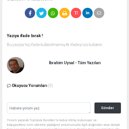
Yazıya ifade bırak !
Bu yazıya hiç ifade kullanılmamış ilk ifadeyi siz kullanın.
İbrahim Uysal - Tüm Yazıları
Okuyucu Yorumları
(0)
Gönder
Yorum yazarak Topluluk Kuralları’nı kabul etmiş bulunuyor ve
kalpgazetesi.com sitesine yaptığınız yorumunuzla ilgili doğrudan veya dolaylı