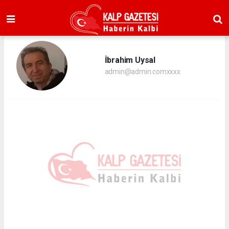
İbrahim Uysal
admin@admin.comxxxx