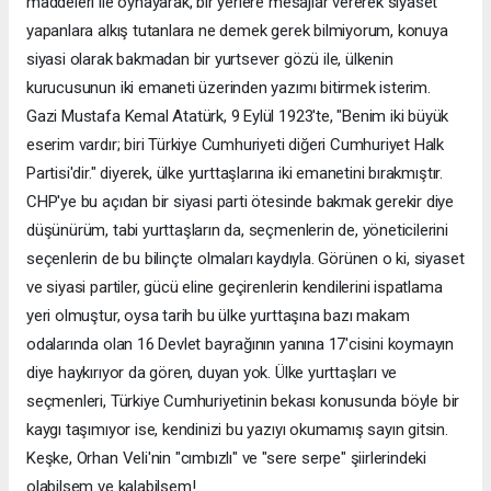
maddeleri ile oynayarak, bir yerlere mesajlar vererek siyaset
yapanlara alkış tutanlara ne demek gerek bilmiyorum, konuya
siyasi olarak bakmadan bir yurtsever gözü ile, ülkenin
kurucusunun iki emaneti üzerinden yazımı bitirmek isterim.
Gazi Mustafa Kemal Atatürk, 9 Eylül 1923'te, "Benim iki büyük
eserim vardır; biri Türkiye Cumhuriyeti diğeri Cumhuriyet Halk
Partisi'dir." diyerek, ülke yurttaşlarına iki emanetini bırakmıştır.
CHP'ye bu açıdan bir siyasi parti ötesinde bakmak gerekir diye
düşünürüm, tabi yurttaşların da, seçmenlerin de, yöneticilerini
seçenlerin de bu bilinçte olmaları kaydıyla. Görünen o ki, siyaset
ve siyasi partiler, gücü eline geçirenlerin kendilerini ispatlama
yeri olmuştur, oysa tarih bu ülke yurttaşına bazı makam
odalarında olan 16 Devlet bayrağının yanına 17'cisini koymayın
diye haykırıyor da gören, duyan yok. Ülke yurttaşları ve
seçmenleri, Türkiye Cumhuriyetinin bekası konusunda böyle bir
kaygı taşımıyor ise, kendinizi bu yazıyı okumamış sayın gitsin.
Keşke, Orhan Veli'nin "cımbızlı" ve "sere serpe" şiirlerindeki
olabilsem ve kalabilsem!..