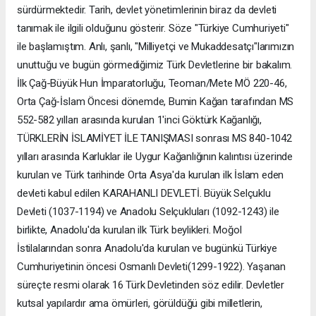
sürdürmektedir. Tarih, devlet yönetimlerinin biraz da devleti
tanımak ile ilgili olduğunu gösterir. Söze "Türkiye Cumhuriyeti"
ile başlamıştım. Anlı, şanlı, "Milliyetçi ve Mukaddesatçı"larımızın
unuttuğu ve bugün görmediğimiz Türk Devletlerine bir bakalım.
İlk Çağ-Büyük Hun İmparatorluğu, Teoman/Mete MÖ 220-46,
Orta Çağ-İslam Öncesi dönemde, Bumin Kağan tarafından MS
552-582 yılları arasında kurulan 1'inci Göktürk Kağanlığı,
TÜRKLERİN İSLAMİYET İLE TANIŞMASI sonrası MS 840-1042
yılları arasında Karluklar ile Uygur Kağanlığının kalıntısı üzerinde
kurulan ve Türk tarihinde Orta Asya'da kurulan ilk İslam eden
devleti kabul edilen KARAHANLI DEVLETİ. Büyük Selçuklu
Devleti (1037-1194) ve Anadolu Selçukluları (1092-1243) ile
birlikte, Anadolu'da kurulan ilk Türk beylikleri. Moğol
İstilalarından sonra Anadolu'da kurulan ve bugünkü Türkiye
Cumhuriyetinin öncesi Osmanlı Devleti(1299-1922). Yaşanan
süreçte resmi olarak 16 Türk Devletinden söz edilir. Devletler
kutsal yapılardır ama ömürleri, görüldüğü gibi milletlerin,