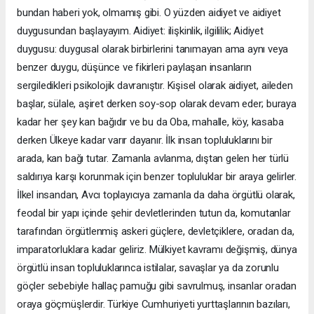
bundan haberi yok, olmamış gibi. O yüzden aidiyet ve aidiyet
duygusundan başlayayım. Aidiyet: ilişkinlik, ilgililik; Aidiyet
duygusu: duygusal olarak birbirlerini tanımayan ama aynı veya
benzer duygu, düşünce ve fikirleri paylaşan insanların
sergiledikleri psikolojik davranıştır. Kişisel olarak aidiyet, aileden
başlar, sülale, aşiret derken soy-sop olarak devam eder; buraya
kadar her şey kan bağıdır ve bu da Oba, mahalle, köy, kasaba
derken Ülkeye kadar varır dayanır. İlk insan topluluklarını bir
arada, kan bağı tutar. Zamanla avlanma, dıştan gelen her türlü
saldırıya karşı korunmak için benzer topluluklar bir araya gelirler.
İlkel insandan, Avcı toplayıcıya zamanla da daha örgütlü olarak,
feodal bir yapı içinde şehir devletlerinden tutun da, komutanlar
tarafından örgütlenmiş askeri güçlere, devletçiklere, oradan da,
imparatorluklara kadar geliriz. Mülkiyet kavramı değişmiş, dünya
örgütlü insan topluluklarınca istilalar, savaşlar ya da zorunlu
göçler sebebiyle hallaç pamuğu gibi savrulmuş, insanlar oradan
oraya göçmüşlerdir. Türkiye Cumhuriyeti yurttaşlarının bazıları,