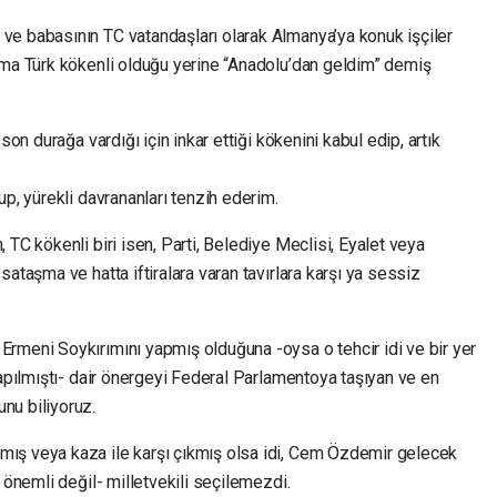
e babasının TC vatandaşları olarak Almanya’ya konuk işçiler
ama Türk kökenli olduğu yerine “Anadolu’dan geldim” demiş
son durağa vardığı için inkar ettiği kökenini kabul edip, artık
up, yürekli davrananları tenzih ederim.
 TC kökenli biri isen, Parti, Belediye Meclisi, Eyalet veya
ataşma ve hatta iftiralara varan tavırlara karşı ya sessiz
rmeni Soykırımını yapmış olduğuna -oysa o tehcir idi ve bir yer
yapılmıştı- dair önergeyi Federal Parlamentoya taşıyan ve en
nu biliyoruz.
ış veya kaza ile karşı çıkmış olsa idi, Cem Özdemir gelecek
 önemli değil- milletvekili seçilemezdi.