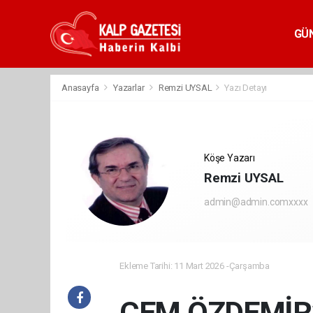
GÜ
Anasayfa
Yazarlar
Remzi UYSAL
Yazı Detayı
Köşe Yazarı
Remzi UYSAL
admin@admin.comxxxx
Ekleme Tarihi: 11 Mart 2026 -Çarşamba
CEM ÖZDEMİR’