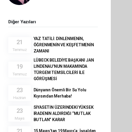
Diğer Yazıları
YAZ TATİLİ: DİNLENMENİN,
21
ÖĞRENMENİN VE KEŞFETMENİN
Temmuz
ZAMANI
LÜBECK BELEDİYE BAŞKANI JAN
19
LINDENAU’NUN MAKAMINDA
TÜRGEM TEMSİLCİLERİ İLE
Temmuz
GÖRÜŞMESİ
23
Dünyanın Önemli Bir Su Yolu
Kıyısından Merhaba!
Haziran
SİYASETİN ÜZERİNDEKİ YÜKSEK
23
İRADENİN ALDIRDIĞI “MUTLAK
Mayıs
BUTLAN” KARAR
21
15 Mayıs’tan 19 Mayıs’a: İşgalden