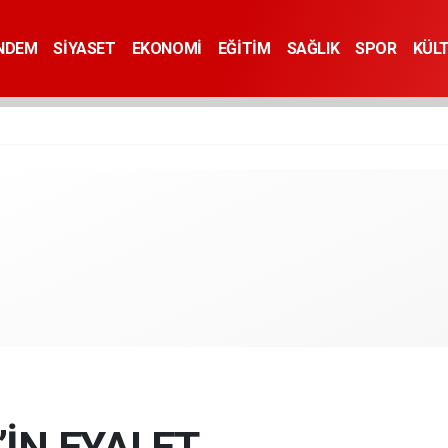
NDEM
SİYASET
EKONOMİ
EĞİTİM
SAĞLIK
SPOR
KÜL
İN EYALET