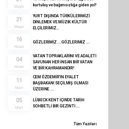
kurtuluş ve bağımsızlığa giden yol!
Mayıs
YURT DIŞINDA TÜRKÜLERİMİZİ
21
DİNLEMEK VE MÜZİK KÜLTÜR
Mayıs
ELÇİLERİMİZ…
16
GÖZLERİMİZ ….GÖZLERİMİZ ….
Nisan
VATAN TOPRAKLARINI VE ADALETİ
04
SAVUNAN HER İNSAN BİR VATAN
Nisan
VE BİR KAHRAMANDIR!
CEM ÖZDEMİR’İN EYALET
11
BAŞBAKANI SEÇİLMİŞ OLMASI
Mart
ÜZERİNE ….
05
LÜBECK KENT İÇİNDE TARİH
SOHBETLİ BİR GEZİNTİ ….
Mart
Tüm Yazıları