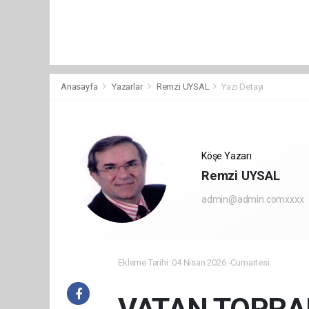
Anasayfa
Yazarlar
Remzi UYSAL
Yazı Detayı
Köşe Yazarı
Remzi UYSAL
admin@admin.comxxxx
Ekleme Tarihi: 04 Nisan 2026 -Cumartesi
VATAN TOPRAK