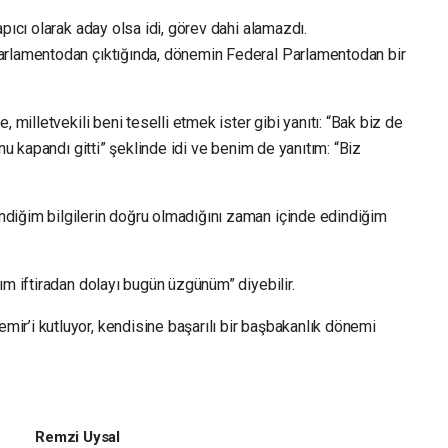
pıcı olarak aday olsa idi, görev dahi alamazdı.
arlamentodan çıktığında, dönemin Federal Parlamentodan bir
 milletvekili beni teselli etmek ister gibi yanıtı: “Bak biz de
onu kapandı gitti” şeklinde idi ve benim de yanıtım: “Biz
diğim bilgilerin doğru olmadığını zaman içinde edindiğim
ım iftiradan dolayı bugün üzgünüm” diyebilir.
r’i kutluyor, kendisine başarılı bir başbakanlık dönemi
Remzi Uysal