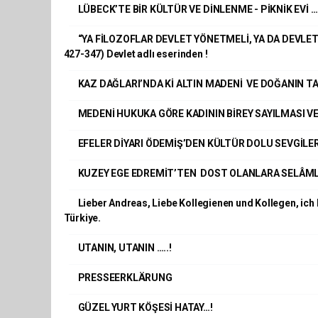
LÜBECK’TE BİR KÜLTÜR VE DİNLENME - PİKNİK EVİ …
“YA FİLOZOFLAR DEVLET YÖNETMELİ, YA DA DEVLET
427-347) Devlet adlı eserinden !
KAZ DAĞLARI’NDA Kİ ALTIN MADENİ VE DOĞANIN TA
MEDENİ HUKUKA GÖRE KADININ BİREY SAYILMASI VE
EFELER DİYARI ÖDEMİŞ’DEN KÜLTÜR DOLU SEVGİLER
KUZEY EGE EDREMİT’TEN DOST OLANLARA SELÂMLAR
Lieber Andreas, Liebe Kollegienen und Kollegen, ich b
Türkiye.
UTANIN, UTANIN …..!
PRESSEERKLÄRUNG
GÜZEL YURT KÖŞESİ HATAY…!