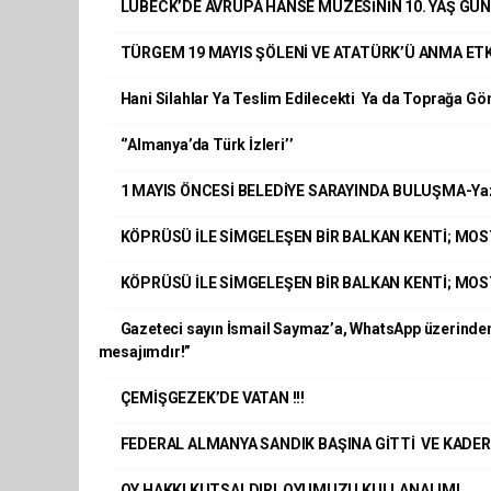
LÜBECK’DE AVRUPA HANSE MÜZESİNİN 10. YAŞ GÜ
TÜRGEM 19 MAYIS ŞÖLENİ VE ATATÜRK’Ü ANMA ET
Hani Silahlar Ya Teslim Edilecekti Ya da Toprağa G
‘’Almanya’da Türk İzleri’’
1 MAYIS ÖNCESİ BELEDİYE SARAYINDA BULUŞMA-Yaz
KÖPRÜSÜ İLE SİMGELEŞEN BİR BALKAN KENTİ; MOSTAR
KÖPRÜSÜ İLE SİMGELEŞEN BİR BALKAN KENTİ; MOS
Gazeteci sayın İsmail Saymaz’a, WhatsApp üzerinde
mesajımdır!”
ÇEMİŞGEZEK’DE VATAN !!!
FEDERAL ALMANYA SANDIK BAŞINA GİTTİ VE KADERİ
OY HAKKI KUTSALDIR! OYUMUZU KULLANALIM!