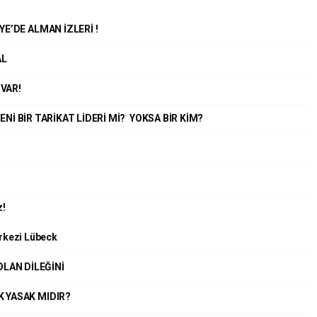
E’DE ALMAN İZLERİ !
AL
 VAR!
YENİ BİR TARİKAT LİDERİ Mİ? YOKSA BİR KİM?
z!
rkezi Lübeck
 OLAN DİLEĞİNİ
 YASAK MIDIR?