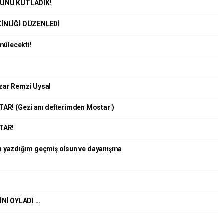
NÜNÜ KUTLADIK!
KİNLİĞİ DÜZENLEDİ
ömülecekti!
ar Remzi Uysal
! (Gezi anı defterimden Mostar!)
TAR!
n yazdığım geçmiş olsun ve dayanışma
Nİ OYLADI …