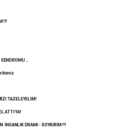
 !!!
K SENDROMU …
rihimiz
İZİ TAZELEYELİM!
 ATTI YA!
 İNSANLIK DRAMI - SOYKIRIM !!!