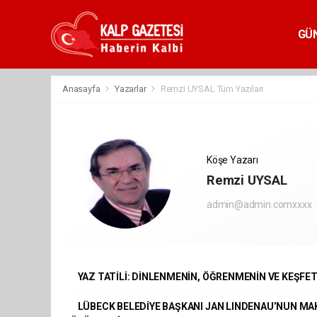
GÜ
Anasayfa
Yazarlar
Remzi UYSAL Tüm Yazıları
Köşe Yazarı
Remzi UYSAL
admin@admin.comxxxx
YAZ TATİLİ: DİNLENMENİN, ÖĞRENMENİN VE KEŞF
LÜBECK BELEDİYE BAŞKANI JAN LINDENAU’NUN MA