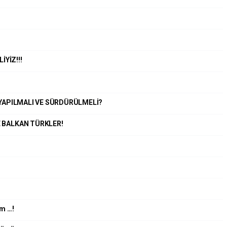
YİZ!!!
E YAPILMALI VE SÜRDÜRÜLMELİ?
E BALKAN TÜRKLER!
im …!