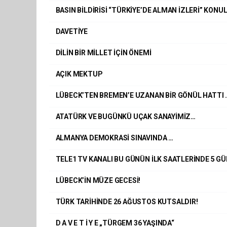
BASIN BİLDİRİSİ “TÜRKİYE’DE ALMAN İZLERİ” KO
DAVETİYE
DİLİN BİR MİLLET İÇİN ÖNEMİ
AÇIK MEKTUP
LÜBECK’TEN BREMEN’E UZANAN BİR GÖNÜL HATTI 
ATATÜRK VE BUGÜNKÜ UÇAK SANAYİMİZ…
ALMANYA DEMOKRASİ SINAVINDA …
TELE1 TV KANALI BU GÜNÜN İLK SAATLERİNDE 5 GÜN
LÜBECK’İN MÜZE GECESİ!
TÜRK TARİHİNDE 26 AĞUSTOS KUTSALDIR!
D A V E T İ Y E „TÜRGEM 36 YAŞINDA“