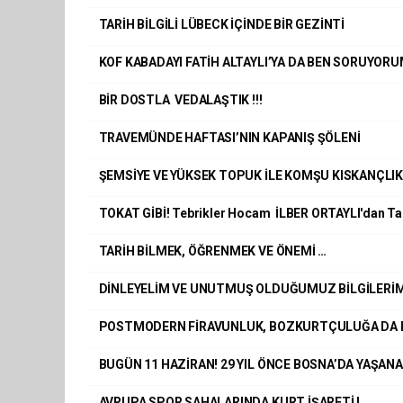
TARİH BİLGİLİ LÜBECK İÇİNDE BİR GEZİNTİ
KOF KABADAYI FATİH ALTAYLI’YA DA BEN SORUYORUM
BİR DOSTLA VEDALAŞTIK !!!
TRAVEMÜNDE HAFTASI’NIN KAPANIŞ ŞÖLENİ
ŞEMSİYE VE YÜKSEK TOPUK İLE KOMŞU KISKANÇLI
TOKAT GİBİ! Tebrikler Hocam İLBER ORTAYLI'dan Ta
TARİH BİLMEK, ÖĞRENMEK VE ÖNEMİ …
DİNLEYELİM VE UNUTMUŞ OLDUĞUMUZ BİLGİLERİM
POSTMODERN FİRAVUNLUK, BOZKURTÇULUĞA DA EL
BUGÜN 11 HAZİRAN! 29 YIL ÖNCE BOSNA’DA YAŞANAN
AVRUPA SPOR SAHALARINDA KURT İŞARETİ !