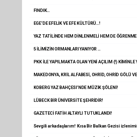
FINDIK…
EGE’DE EFELİK VE EFE KÜLTÜRÜ…!
YAZ TATİLİNDE HEM DİNLENMELİ HEM DE ÖĞRENMELİ
5 İLİMİZİN ORMANLARI YANIYOR …
PKK İLE YAPILMAKTA OLAN YENİ AÇILIM (!) KİMİNL
MAKEDONYA, KRİL ALFABESİ, OHRİD, OHRİD GÖLÜ V
KOBERG YAZ BAHÇESI’NDE MÜZİK ŞÖLENİ!
LÜBECK BİR ÜNİVERSİTE ŞEHRİDİR!
GAZETECİ FATİH ALTAYLI TUTUKLANDI!
Sevgili arkadaşlarım! Kısa Bir Balkan Gezisi izlenim