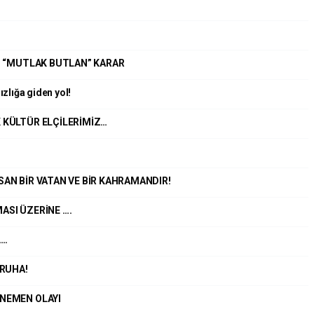
ĞI “MUTLAK BUTLAN” KARAR
zlığa giden yol!
 KÜLTÜR ELÇİLERİMİZ…
SAN BİR VATAN VE BİR KAHRAMANDIR!
ASI ÜZERİNE ….
….
ÜRUHA!
ENEMEN OLAYI