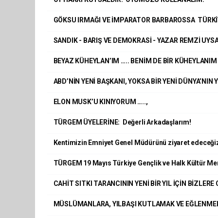
GÖKSU IRMAĞI VE İMPARATOR BARBAROSSA TÜRKİY
SANDIK - BARIŞ VE DEMOKRASİ - YAZAR REMZİ UYS
BEYAZ KÜHEYLAN’IM ….. BENİM DE BİR KÜHEYLANIM
ABD’NİN YENİ BAŞKANI, YOKSA BİR YENİ DÜNYA’NIN 
ELON MUSK’U KINIYORUM …..,
TÜRGEM ÜYELERİNE: Değerli Arkadaşlarım!
Kentimizin Emniyet Genel Müdürünü ziyaret edeceği
TÜRGEM 19 Mayıs Türkiye Gençlik ve Halk Kültür Me
CAHİT SITKI TARANCININ YENİ BİR YIL İÇİN BİZLERE
MÜSLÜMANLARA, YILBAŞI KUTLAMAK VE EĞLENMEK