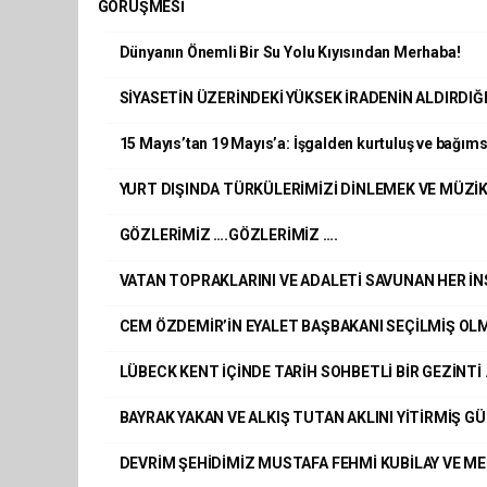
GÖRÜŞMESİ
Dünyanın Önemli Bir Su Yolu Kıyısından Merhaba!
SİYASETİN ÜZERİNDEKİ YÜKSEK İRADENİN ALDIRDI
15 Mayıs’tan 19 Mayıs’a: İşgalden kurtuluş ve bağımsı
YURT DIŞINDA TÜRKÜLERİMİZİ DİNLEMEK VE MÜZİK
GÖZLERİMİZ ….GÖZLERİMİZ ….
VATAN TOPRAKLARINI VE ADALETİ SAVUNAN HER İN
CEM ÖZDEMİR’İN EYALET BAŞBAKANI SEÇİLMİŞ OLM
LÜBECK KENT İÇİNDE TARİH SOHBETLİ BİR GEZİNTİ 
BAYRAK YAKAN VE ALKIŞ TUTAN AKLINI YİTİRMİŞ G
DEVRİM ŞEHİDİMİZ MUSTAFA FEHMİ KUBİLAY VE M