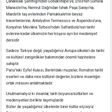
Çanakkale Şehitliği'nden Göbeklitepe'ye, Efes'ten Sümela
Manastırı'na, Nemrut Dağı'ndan İshak Paşa Sarayı'na,
Mardin'in taş evlerinden Pamukkale'nin beyaz
travertenlerine, Antalya'nın Termessos ve Aspendos'una,
Konya'nın Mevlâna Türbesi'nden Safranbolu'nun tarihî
evlerine kadar ülkemizin her köşesi ayrı bir medeniyet
dersidir.
Sadece Türkiye değil, yaşadığımız Avrupa ülkeleri de tarihî
ve kültürel zenginlikler bakımından önemli hazinelere
sahiptir.
Paris'teki Eyfel Kulesi, Berlin'deki müzeler, Roma'nın tarihî
eserleri ve daha nice kültürel değerler, bizlere insanlığın
ortak mirasını anlatmaktadır.
Unutmamalıyız ki insanlar, tarih boyunca kültürleri ve
medeniyetleri birlikte taşımışlardır.
Bizler de yaşadığımız ülkelerde birer kültür elçisiyiz.