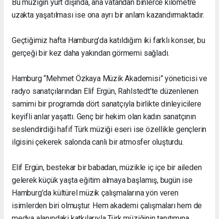
Bu müziğin yurt dışında, ana vatandan binlerce kilometre
uzakta yaşatılması ise ona ayrı bir anlam kazandırmaktadır.
Geçtiğimiz hafta Hamburg’da katıldığım iki farklı konser, bu
gerçeği bir kez daha yakından görmemi sağladı.
Hamburg “Mehmet Özkaya Müzik Akademisi” yöneticisi ve
radyo sanatçılarından Elif Ergün, Rahlstedt’te düzenlenen
samimi bir programda dört sanatçıyla birlikte dinleyicilere
keyifli anlar yaşattı. Genç bir hekim olan kadın sanatçının
seslendirdiği hafif Türk müziği eseri ise özellikle gençlerin
ilgisini çekerek salonda canlı bir atmosfer oluşturdu.
Elif Ergün, bestekar bir babadan, müzikle iç içe bir aileden
gelerek küçük yaşta eğitim almaya başlamış, bugün ise
Hamburg’da kültürel müzik çalışmalarına yön veren
isimlerden biri olmuştur. Hem akademi çalışmaları hem de
medya alanındaki katkılarıyla Türk müziğinin tanıtımına