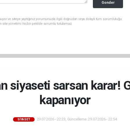
Gonder
uyor ve siteye yaptığınız yorumunuzla ilgili doğrudan veya dolaylı tüm sorumluluğu
n site yönetimi hiçbir şekilde sorumlu tutulamaz.
n siyaseti sarsan karar! G
kapanıyor
29.07.2026 - 22:23, Güncelleme: 29.07.2026 - 22:54
SİYASET