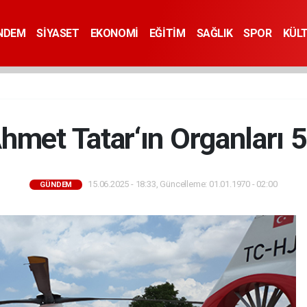
NDEM
SİYASET
EKONOMİ
EĞİTİM
SAĞLIK
SPOR
KÜL
hmet Tatar‘ın Organları
15.06.2025 - 18:33, Güncelleme: 01.01.1970 - 02:00
GÜNDEM