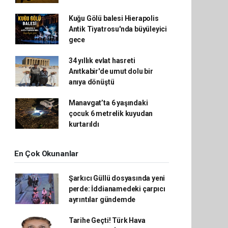
Kuğu Gölü balesi Hierapolis
Antik Tiyatrosu'nda büyüleyici
gece
34 yıllık evlat hasreti
Anıtkabir'de umut dolu bir
anıya dönüştü
Manavgat’ta 6 yaşındaki
çocuk 6 metrelik kuyudan
kurtarıldı
En Çok Okunanlar
Şarkıcı Güllü dosyasında yeni
perde: İddianamedeki çarpıcı
ayrıntılar gündemde
Tarihe Geçti! Türk Hava