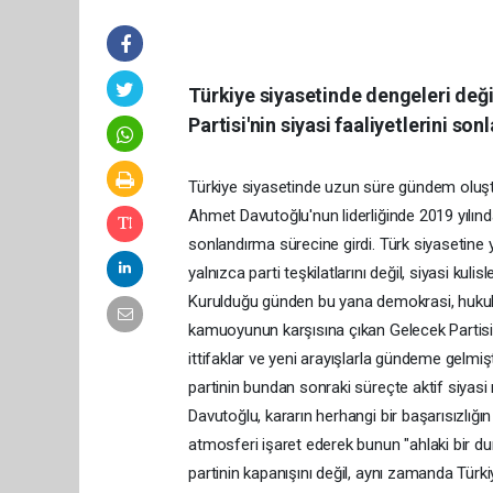
Türkiye siyasetinde dengeleri değ
Partisi'nin siyasi faaliyetlerini so
Türkiye siyasetinde uzun süre gündem oluşt
Ahmet Davutoğlu'nun liderliğinde 2019 yılında 
sonlandırma sürecine girdi. Türk siyasetine y
yalnızca parti teşkilatlarını değil, siyasi kulis
Kurulduğu günden bu yana demokrasi, hukuk
kamuoyunun karşısına çıkan Gelecek Partisi, 
ittifaklar ve yeni arayışlarla gündeme gelm
partinin bundan sonraki süreçte aktif siyas
Davutoğlu, kararın herhangi bir başarısızlığ
atmosferi işaret ederek bunun "ahlaki bir dur
partinin kapanışını değil, aynı zamanda Türk