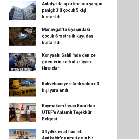
Antalya’da apartmanda yangın
paniği: 3’ü çocuk 5 kişi
kurtarıldı
Manavgat’ta 6 yaşındaki
çocuk 6 metrelik kuyudan
kurtarıldı
Konyaaltı Sahili'nde denize
girenlerin korkulu rüyası:
Hırsızlar
Kahvehaneye silahlı saldırı: 3
kişi yaralandı
Kaymakam İhsan Kara'dan
UTEF'e Anlamlı Teşekkür
Belgesi
34 yıllık evlat hasreti
Anıtkabir'de umut dolu bir