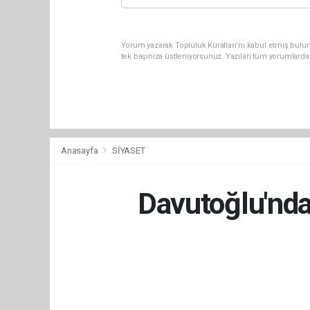
Yorum yazarak Topluluk Kuralları’nı kabul etmiş bulun
tek başınıza üstleniyorsunuz. Yazılan tüm yorumlarda
Anasayfa
SİYASET
Davutoğlu'nda