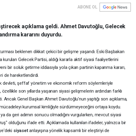
ABONE OL
iştirecek açıklama geldi. Ahmet Davutoğlu, Gelecek
nlandırma kararını duyurdu.
urması beklenen dikkat çekici bir gelişme yaşandı. Eski Başbakan
kurulan Gelecek Partisi, aldığı kararla aktif siyasi faaliyetlerini
eni bir soluk getirme iddiasıyla yola çıkan partinin kapanma kararı,
leri de hareketlendirdi.
 devleti, şeffaf yönetim ve ekonomik reform söylemleriyle
özellikle son yıllarda yaşanan siyasi gelişmelerin ardından farklı
işti. Ancak Genel Başkan Ahmet Davutoğlu'nun yaptığı son açıklama,
i mücadeleyi kurumsal kimliğiyle sürdürmeyeceğini ortaya koydu.
ın ya da geri adımın sonucu olmadığını vurgularken, mevcut siyasi
uş" olduğunu ifade etti. Açıklamada kullanılan ifadeler, yalnızca bir
iye'deki
siyaset
anlayışına yönelik kapsamlı bir eleştiriyi de