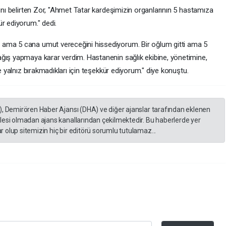
rını belirten Zor, "Ahmet Tatar kardeşimizin organlarının 5 hastamıza
r ediyorum." dedi.
 ama 5 cana umut vereceğini hissediyorum. Bir oğlum gitti ama 5
ğış yapmaya karar verdim. Hastanenin sağlık ekibine, yönetimine,
ve yalnız bırakmadıkları için teşekkür ediyorum." diye konuştu.
), Demirören Haber Ajansı (DHA) ve diğer ajanslar tarafından eklenen
lesi olmadan ajans kanallarından çekilmektedir. Bu haberlerde yer
 olup sitemizin hiç bir editörü sorumlu tutulamaz...