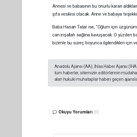
Annesi ve babasının bu onurlu kararı aldıkla
şifa vesilesi olacak. Anne ve babaya teşekkü
Baba Hasan Tatar ise, "Oğlum için üzgünüm
can inşallah sağlına kavuşacak. O yüzden ba
bizimle bu süreç boyunca ilgilendikleri için 
Anadolu Ajansı (AA), İhlas Haber Ajansı (İHA
tüm haberler, sitemizin editörlerinin müdaha
alan hukuki muhataplar haberi geçen ajanslar
Okuyu Yorumları
(0)