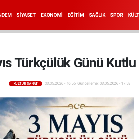
NDEM
SİYASET
EKONOMİ
EĞİTİM
SAĞLIK
SPOR
KÜL
ıs Türkçülük Günü Kutlu
03.05.2026 - 16:55, Güncelleme: 03.05.2026 - 17:53
KÜLTÜR SANAT