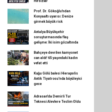
Hırsızlar
Prof. Dr. Gökoğlu'ndan
Konyaaltı uyarısı: Denize
girmek büyük risk
Antalya Büyükşehir
soruşturmasında flaş
gelişme: İki isim gözaltında
Bahçeye devrilen kamyonet
can aldı! 65 yaşındaki kadın
vefat etti
Kuğu Gölü balesi Hierapolis
Antik Tiyatrosu'nda büyüleyici
gece
Adrasan'da Demirli Tur
Teknesi Alevlere Teslim Oldu