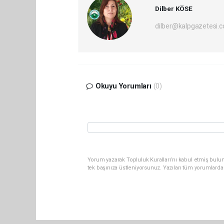
Dilber KÖSE
dilber@kalpgazetesi.
Okuyu Yorumları
(0)
Yorum yazarak Topluluk Kuralları’nı kabul etmiş bulun
tek başınıza üstleniyorsunuz. Yazılan tüm yorumlarda