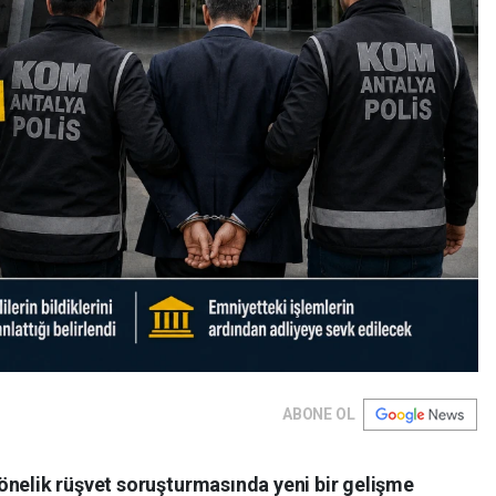
ABONE OL
önelik rüşvet soruşturmasında yeni bir gelişme