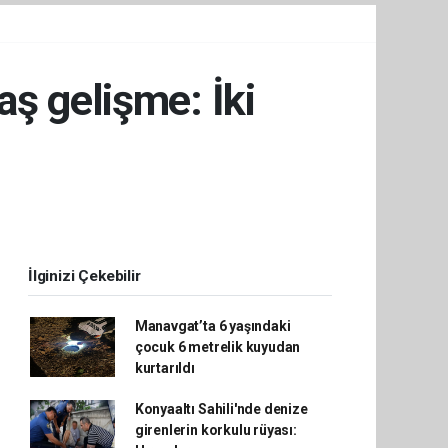
ş gelişme: İki
İlginizi Çekebilir
Manavgat’ta 6 yaşındaki
çocuk 6 metrelik kuyudan
kurtarıldı
Konyaaltı Sahili'nde denize
girenlerin korkulu rüyası: