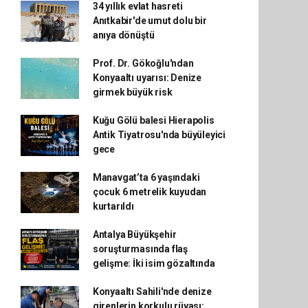
34 yıllık evlat hasreti
Anıtkabir'de umut dolu bir
anıya dönüştü
Prof. Dr. Gökoğlu'ndan
Konyaaltı uyarısı: Denize
girmek büyük risk
Kuğu Gölü balesi Hierapolis
Antik Tiyatrosu'nda büyüleyici
gece
Manavgat’ta 6 yaşındaki
çocuk 6 metrelik kuyudan
kurtarıldı
Antalya Büyükşehir
soruşturmasında flaş
gelişme: İki isim gözaltında
Konyaaltı Sahili'nde denize
girenlerin korkulu rüyası: