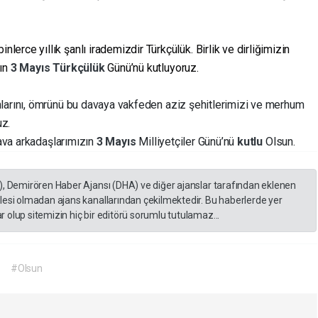
rce yıllık şanlı irademizdir Türkçülük. Birlik ve dirliğimizin
zın
3
Mayıs
Türkçülük
Günü’nü kutluyoruz.
nlarını, ömrünü bu davaya vakfeden aziz şehitlerimizi ve merhum
uz.
dava arkadaşlarımızın
3
Mayıs
Milliyetçiler Günü’nü
kutlu
Olsun.
), Demirören Haber Ajansı (DHA) ve diğer ajanslar tarafından eklenen
lesi olmadan ajans kanallarından çekilmektedir. Bu haberlerde yer
 olup sitemizin hiç bir editörü sorumlu tutulamaz...
u
#Olsun