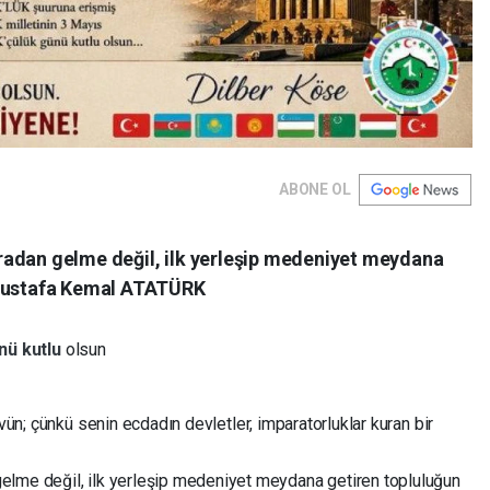
ABONE OL
radan gelme değil, ilk yerleşip medeniyet meydana
 Mustafa Kemal ATATÜRK
nü
kutlu
olsun
 övün; çünkü senin ecdadın devletler, imparatorluklar kuran bir
elme değil, ilk yerleşip medeniyet meydana getiren topluluğun