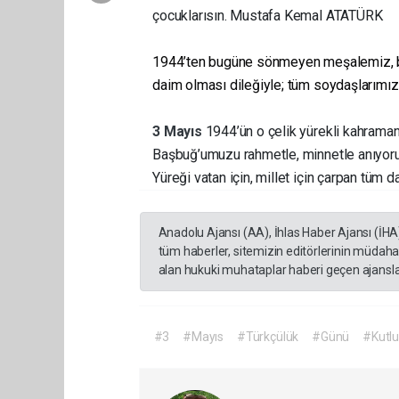
çocuklarısın. Mustafa Kemal ATATÜRK
1944’ten bugüne sönmeyen meşalemiz, binle
daim olması dileğiyle; tüm soydaşlarımı
3
Mayıs
1944’ün o çelik yürekli kahrama
Başbuğ’umuzu rahmetle, minnetle anıyor
Yüreği vatan için, millet için çarpan tüm 
Anadolu Ajansı (AA), İhlas Haber Ajansı (İHA
tüm haberler, sitemizin editörlerinin müdaha
alan hukuki muhataplar haberi geçen ajanslar
#3
#Mayıs
#Türkçülük
#Günü
#Kutl