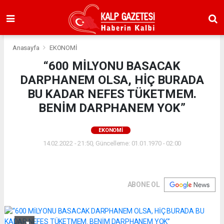
Anasayfa
EKONOMİ
“600 MİLYONU BASACAK
DARPHANEM OLSA, HİÇ BURADA
BU KADAR NEFES TÜKETMEM.
BENİM DARPHANEM YOK”
EKONOMİ
14.02.2022 - 21:50, Güncelleme: 01.01.1970 - 02:00
ABONE OL