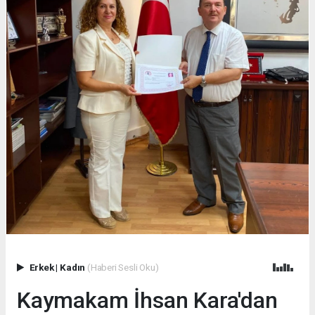
Erkek
|
Kadın
(Haberi Sesli Oku)
Kaymakam İhsan Kara'dan