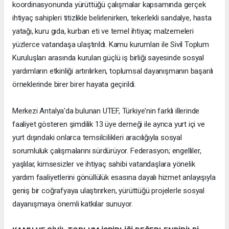
koordinasyonunda yürüttüğü çalışmalar kapsamında gerçek
ihtiyaç sahipleri titizlikle belirlenirken, tekerlekli sandalye, hasta
yatağı, kuru gıda, kurban eti ve temel ihtiyaç malzemeleri
yüzlerce vatandaşa ulaştırıldı. Kamu kurumları ile Sivil Toplum
Kuruluşları arasında kurulan güçlü iş birliği sayesinde sosyal
yardımların etkinliği artırılırken, toplumsal dayanışmanın başarılı
örneklerinde birer birer hayata geçirildi.
Merkezi Antalya'da bulunan UTEF, Türkiye'nin farklı illerinde
faaliyet gösteren şimdilik 13 üye derneği ile ayrıca yurt içi ve
yurt dışındaki onlarca temsilcilikleri aracılığıyla sosyal
sorumluluk çalışmalarını sürdürüyor. Federasyon; engelliler,
yaşlılar, kimsesizler ve ihtiyaç sahibi vatandaşlara yönelik
yardım faaliyetlerini gönüllülük esasına dayalı hizmet anlayışıyla
geniş bir coğrafyaya ulaştırırken, yürüttüğü projelerle sosyal
dayanışmaya önemli katkılar sunuyor.