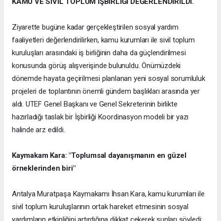
KAMU VE SİVİL TOPLUM İŞBİRLİĞİ DEĞERLENDİRİLDİ.
Ziyarette bugüne kadar gerçekleştirilen sosyal yardım
faaliyetleri değerlendirilirken, kamu kurumları ile sivil toplum
kuruluşları arasındaki iş birliğinin daha da güçlendirilmesi
konusunda görüş alışverişinde bulunuldu. Önümüzdeki
dönemde hayata geçirilmesi planlanan yeni sosyal sorumluluk
projeleri de toplantının önemli gündem başlıkları arasında yer
aldı. UTEF Genel Başkanı ve Genel Sekreterinin birlikte
hazırladığı taslak bir İşbirliği Koordinasyon modeli bir yazı
halinde arz edildi.
Kaymakam Kara: "Toplumsal dayanışmanın en güzel
örneklerinden biri"
Antalya Muratpaşa Kaymakamı İhsan Kara, kamu kurumları ile
sivil toplum kuruluşlarının ortak hareket etmesinin sosyal
yardımların etkinliğini artırdığına dikkat çekerek şunları söyledi: