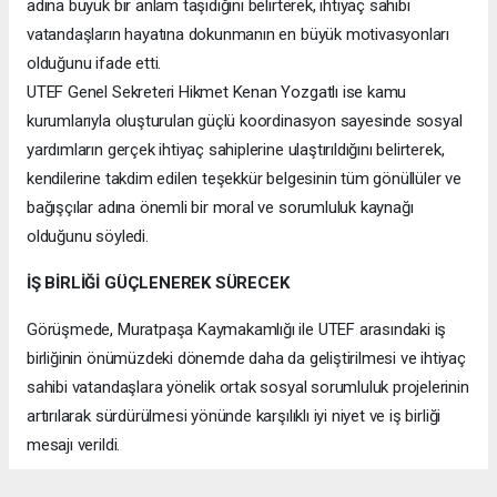
adına büyük bir anlam taşıdığını belirterek, ihtiyaç sahibi
vatandaşların hayatına dokunmanın en büyük motivasyonları
olduğunu ifade etti.
UTEF Genel Sekreteri Hikmet Kenan Yozgatlı ise kamu
kurumlarıyla oluşturulan güçlü koordinasyon sayesinde sosyal
yardımların gerçek ihtiyaç sahiplerine ulaştırıldığını belirterek,
kendilerine takdim edilen teşekkür belgesinin tüm gönüllüler ve
bağışçılar adına önemli bir moral ve sorumluluk kaynağı
olduğunu söyledi.
İŞ BİRLİĞİ GÜÇLENEREK SÜRECEK
Görüşmede, Muratpaşa Kaymakamlığı ile UTEF arasındaki iş
birliğinin önümüzdeki dönemde daha da geliştirilmesi ve ihtiyaç
sahibi vatandaşlara yönelik ortak sosyal sorumluluk projelerinin
artırılarak sürdürülmesi yönünde karşılıklı iyi niyet ve iş birliği
mesajı verildi.