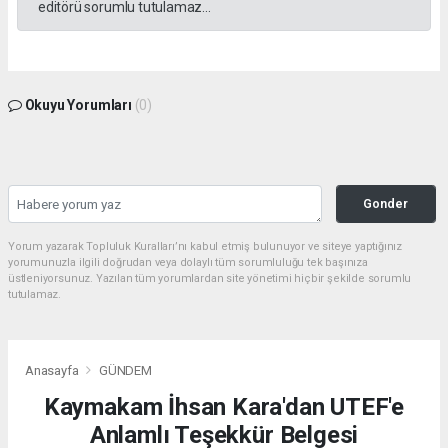
editörü sorumlu tutulamaz...
Okuyu Yorumları
(0)
Gonder
Yorum yazarak Topluluk Kuralları’nı kabul etmiş bulunuyor ve siteye yaptığınız
yorumunuzla ilgili doğrudan veya dolaylı tüm sorumluluğu tek başınıza
üstleniyorsunuz. Yazılan tüm yorumlardan site yönetimi hiçbir şekilde sorumlu
tutulamaz.
Anasayfa
GÜNDEM
Kaymakam İhsan Kara'dan UTEF'e
Anlamlı Teşekkür Belgesi