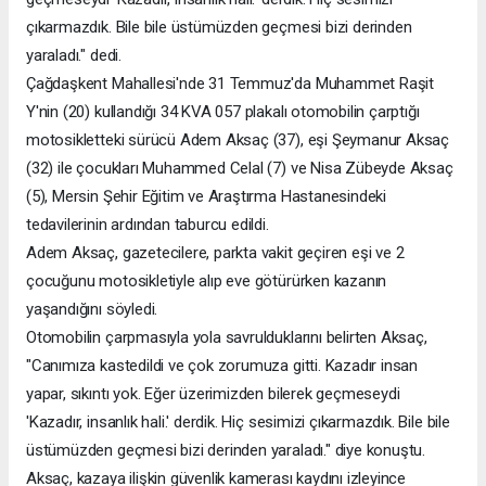
çıkarmazdık. Bile bile üstümüzden geçmesi bizi derinden
yaraladı." dedi.
Çağdaşkent Mahallesi'nde 31 Temmuz'da Muhammet Raşit
Y'nin (20) kullandığı 34 KVA 057 plakalı otomobilin çarptığı
motosikletteki sürücü Adem Aksaç (37), eşi Şeymanur Aksaç
(32) ile çocukları Muhammed Celal (7) ve Nisa Zübeyde Aksaç
(5), Mersin Şehir Eğitim ve Araştırma Hastanesindeki
tedavilerinin ardından taburcu edildi.
Adem Aksaç, gazetecilere, parkta vakit geçiren eşi ve 2
çocuğunu motosikletiyle alıp eve götürürken kazanın
yaşandığını söyledi.
Otomobilin çarpmasıyla yola savrulduklarını belirten Aksaç,
"Canımıza kastedildi ve çok zorumuza gitti. Kazadır insan
yapar, sıkıntı yok. Eğer üzerimizden bilerek geçmeseydi
'Kazadır, insanlık hali.' derdik. Hiç sesimizi çıkarmazdık. Bile bile
üstümüzden geçmesi bizi derinden yaraladı." diye konuştu.
Aksaç, kazaya ilişkin güvenlik kamerası kaydını izleyince