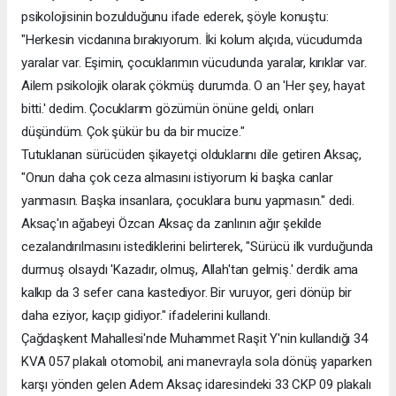
psikolojisinin bozulduğunu ifade ederek, şöyle konuştu:
"Herkesin vicdanına bırakıyorum. İki kolum alçıda, vücudumda
yaralar var. Eşimin, çocuklarımın vücudunda yaralar, kırıklar var.
Ailem psikolojik olarak çökmüş durumda. O an 'Her şey, hayat
bitti.' dedim. Çocuklarım gözümün önüne geldi, onları
düşündüm. Çok şükür bu da bir mucize."
Tutuklanan sürücüden şikayetçi olduklarını dile getiren Aksaç,
"Onun daha çok ceza almasını istiyorum ki başka canlar
yanmasın. Başka insanlara, çocuklara bunu yapmasın." dedi.
Aksaç'ın ağabeyi Özcan Aksaç da zanlının ağır şekilde
cezalandırılmasını istediklerini belirterek, "Sürücü ilk vurduğunda
durmuş olsaydı 'Kazadır, olmuş, Allah'tan gelmiş.' derdik ama
kalkıp da 3 sefer cana kastediyor. Bir vuruyor, geri dönüp bir
daha eziyor, kaçıp gidiyor." ifadelerini kullandı.
Çağdaşkent Mahallesi'nde Muhammet Raşit Y'nin kullandığı 34
KVA 057 plakalı otomobil, ani manevrayla sola dönüş yaparken
karşı yönden gelen Adem Aksaç idaresindeki 33 CKP 09 plakalı