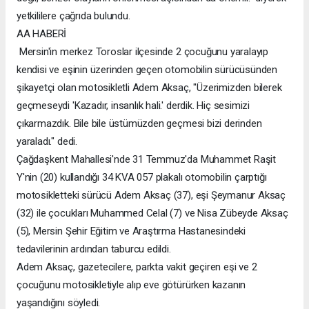
yetkililere çağrıda bulundu.
AA HABERİ
Mersin'in merkez Toroslar ilçesinde 2 çocuğunu yaralayıp
kendisi ve eşinin üzerinden geçen otomobilin sürücüsünden
şikayetçi olan motosikletli Adem Aksaç, "Üzerimizden bilerek
geçmeseydi 'Kazadır, insanlık hali.' derdik. Hiç sesimizi
çıkarmazdık. Bile bile üstümüzden geçmesi bizi derinden
yaraladı." dedi.
Çağdaşkent Mahallesi'nde 31 Temmuz'da Muhammet Raşit
Y'nin (20) kullandığı 34 KVA 057 plakalı otomobilin çarptığı
motosikletteki sürücü Adem Aksaç (37), eşi Şeymanur Aksaç
(32) ile çocukları Muhammed Celal (7) ve Nisa Zübeyde Aksaç
(5), Mersin Şehir Eğitim ve Araştırma Hastanesindeki
tedavilerinin ardından taburcu edildi.
Adem Aksaç, gazetecilere, parkta vakit geçiren eşi ve 2
çocuğunu motosikletiyle alıp eve götürürken kazanın
yaşandığını söyledi.