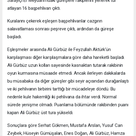
Sarayiçi Er Meydanı'ndaki güreşlere rakiplerini yenerek tur
atlayan 16 başpehlivan çıktı.
Kuralarını çekerek eşleşen başpehlivanlar cazgırın
salavatlaması sonrası peşreve çıktı, ardından da güreşe
başladı.
Eşleşmeler arasında Ali Gürbüz ile Feyzullah Aktürk'ün
karşılaşması diğer karşılaşmalara göre daha hareketli başladı.
Ali Gürbüz uzun kolları sayesinde kasnaktan tutarak rakibinin
oyun kurmasına müsaade etmedi. Ancak ilerleyen dakikalarda
bu müsabaka da diğer güreşler gibi seyir açısından durağanlaştı
ve iki pehlivanın birbirini tarttığı bir mücadeleye döndü. Bu
nedenle kule hakemliği iki pehlivana da ihtar verdi. Normal
sürede yenişme olmadı. Puanlama bölümünde rakibinden puanı
kapan Ali Gürbüz üst tura yükseldi.
Sonuçlara göre Serhat Gökmen, Mustafa Arslan, Yusuf Can
Zeybek, Hüseyin Gümüşalan, Enes Doğan, Ali Gürbüz, Hamza