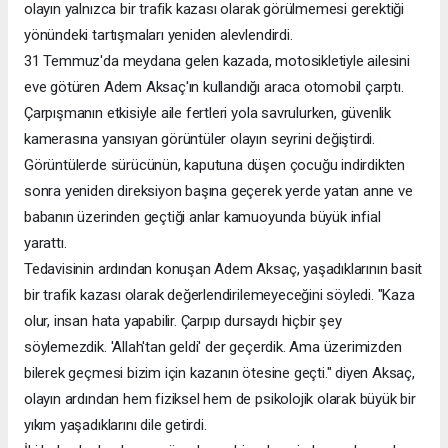
olayın yalnızca bir trafik kazası olarak görülmemesi gerektiği
yönündeki tartışmaları yeniden alevlendirdi.
31 Temmuz'da meydana gelen kazada, motosikletiyle ailesini
eve götüren Adem Aksaç'ın kullandığı araca otomobil çarptı.
Çarpışmanın etkisiyle aile fertleri yola savrulurken, güvenlik
kamerasına yansıyan görüntüler olayın seyrini değiştirdi.
Görüntülerde sürücünün, kaputuna düşen çocuğu indirdikten
sonra yeniden direksiyon başına geçerek yerde yatan anne ve
babanın üzerinden geçtiği anlar kamuoyunda büyük infial
yarattı.
Tedavisinin ardından konuşan Adem Aksaç, yaşadıklarının basit
bir trafik kazası olarak değerlendirilemeyeceğini söyledi. "Kaza
olur, insan hata yapabilir. Çarpıp dursaydı hiçbir şey
söylemezdik. 'Allah'tan geldi' der geçerdik. Ama üzerimizden
bilerek geçmesi bizim için kazanın ötesine geçti." diyen Aksaç,
olayın ardından hem fiziksel hem de psikolojik olarak büyük bir
yıkım yaşadıklarını dile getirdi.