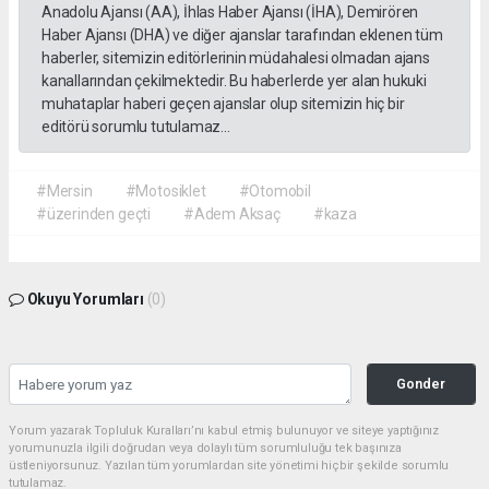
Anadolu Ajansı (AA), İhlas Haber Ajansı (İHA), Demirören
Haber Ajansı (DHA) ve diğer ajanslar tarafından eklenen tüm
haberler, sitemizin editörlerinin müdahalesi olmadan ajans
kanallarından çekilmektedir. Bu haberlerde yer alan hukuki
muhataplar haberi geçen ajanslar olup sitemizin hiç bir
editörü sorumlu tutulamaz...
#Mersin
#Motosiklet
#Otomobil
#üzerinden geçti
#Adem Aksaç
#kaza
Okuyu Yorumları
(0)
Gonder
Yorum yazarak Topluluk Kuralları’nı kabul etmiş bulunuyor ve siteye yaptığınız
yorumunuzla ilgili doğrudan veya dolaylı tüm sorumluluğu tek başınıza
üstleniyorsunuz. Yazılan tüm yorumlardan site yönetimi hiçbir şekilde sorumlu
tutulamaz.