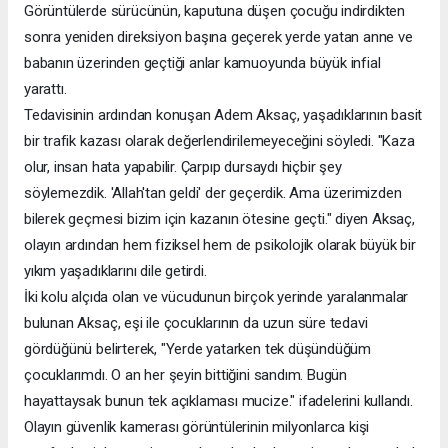
Görüntülerde sürücünün, kaputuna düşen çocuğu indirdikten
sonra yeniden direksiyon başına geçerek yerde yatan anne ve
babanın üzerinden geçtiği anlar kamuoyunda büyük infial
yarattı.
Tedavisinin ardından konuşan Adem Aksaç, yaşadıklarının basit
bir trafik kazası olarak değerlendirilemeyeceğini söyledi. "Kaza
olur, insan hata yapabilir. Çarpıp dursaydı hiçbir şey
söylemezdik. 'Allah'tan geldi' der geçerdik. Ama üzerimizden
bilerek geçmesi bizim için kazanın ötesine geçti." diyen Aksaç,
olayın ardından hem fiziksel hem de psikolojik olarak büyük bir
yıkım yaşadıklarını dile getirdi.
İki kolu alçıda olan ve vücudunun birçok yerinde yaralanmalar
bulunan Aksaç, eşi ile çocuklarının da uzun süre tedavi
gördüğünü belirterek, "Yerde yatarken tek düşündüğüm
çocuklarımdı. O an her şeyin bittiğini sandım. Bugün
hayattaysak bunun tek açıklaması mucize." ifadelerini kullandı.
Olayın güvenlik kamerası görüntülerinin milyonlarca kişi