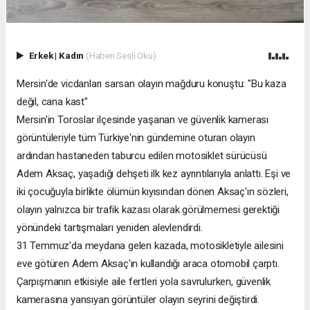
Erkek
|
Kadın
(Haberi Sesli Oku)
Mersin'de vicdanları sarsan olayın mağduru konuştu: "Bu kaza
değil, cana kast"
Mersin'in Toroslar ilçesinde yaşanan ve güvenlik kamerası
görüntüleriyle tüm Türkiye'nin gündemine oturan olayın
ardından hastaneden taburcu edilen motosiklet sürücüsü
Adem Aksaç, yaşadığı dehşeti ilk kez ayrıntılarıyla anlattı. Eşi ve
iki çocuğuyla birlikte ölümün kıyısından dönen Aksaç'ın sözleri,
olayın yalnızca bir trafik kazası olarak görülmemesi gerektiği
yönündeki tartışmaları yeniden alevlendirdi.
31 Temmuz'da meydana gelen kazada, motosikletiyle ailesini
eve götüren Adem Aksaç'ın kullandığı araca otomobil çarptı.
Çarpışmanın etkisiyle aile fertleri yola savrulurken, güvenlik
kamerasına yansıyan görüntüler olayın seyrini değiştirdi.