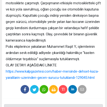
motosiklete çarpmıştı. Çarpışmanın etkisiyle motosikletteki çift
ve kızı yola savrulmuş, oğlan çocuğu ise otomobilin kaputuna
düşmüştü. Kaputtaki çocuğu indirip yeniden direksiyon başına
geçen sürücü, otomobiliyle yerde yatan karı kocanın üzerinden
geçip kendisini durdurmaya çalışan bir vatandaşa hafif şekilde
çarptıktan sonra kaçmıştı. Olay, çevredeki bir binanın güvenlik
kamerasınca kaydedilmişti.
Polis ekiplerince yakalanan Muhammet Raşit Y., işlemlerinin
ardından sevk edildiği adliyede çıkarıldığı hakimlikçe "kasten
öldürmeye teşebbüs" suçlamasıyla tutuklanmıştı.
OLAY DETAYI AŞAĞIDAKİ LİNKTE
https://www.kalpgazetesi.com/haber-mersinde-dehset-kaza-
yaralilarin-uzerinden-gecen-surucu-tutuklandi-129045.html