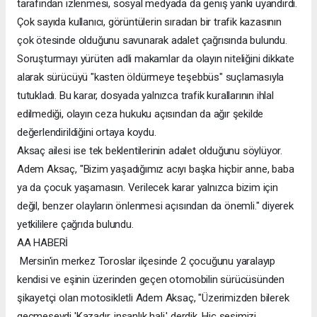
tarafından izlenmesi, sosyal medyada da geniş yankı uyandırdı.
Çok sayıda kullanıcı, görüntülerin sıradan bir trafik kazasının
çok ötesinde olduğunu savunarak adalet çağrısında bulundu.
Soruşturmayı yürüten adli makamlar da olayın niteliğini dikkate
alarak sürücüyü "kasten öldürmeye teşebbüs" suçlamasıyla
tutukladı. Bu karar, dosyada yalnızca trafik kurallarının ihlal
edilmediği, olayın ceza hukuku açısından da ağır şekilde
değerlendirildiğini ortaya koydu.
Aksaç ailesi ise tek beklentilerinin adalet olduğunu söylüyor.
Adem Aksaç, "Bizim yaşadığımız acıyı başka hiçbir anne, baba
ya da çocuk yaşamasın. Verilecek karar yalnızca bizim için
değil, benzer olayların önlenmesi açısından da önemli." diyerek
yetkililere çağrıda bulundu.
AA HABERİ
Mersin'in merkez Toroslar ilçesinde 2 çocuğunu yaralayıp
kendisi ve eşinin üzerinden geçen otomobilin sürücüsünden
şikayetçi olan motosikletli Adem Aksaç, "Üzerimizden bilerek
geçmeseydi 'Kazadır, insanlık hali.' derdik. Hiç sesimizi