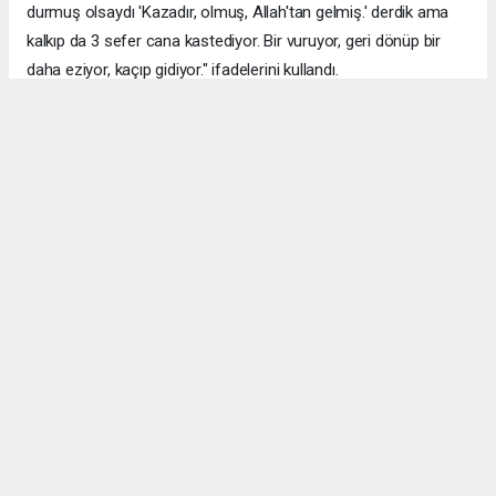
durmuş olsaydı 'Kazadır, olmuş, Allah'tan gelmiş.' derdik ama
kalkıp da 3 sefer cana kastediyor. Bir vuruyor, geri dönüp bir
daha eziyor, kaçıp gidiyor." ifadelerini kullandı.
Çağdaşkent Mahallesi'nde Muhammet Raşit Y'nin kullandığı 34
KVA 057 plakalı otomobil, ani manevrayla sola dönüş yaparken
karşı yönden gelen Adem Aksaç idaresindeki 33 CKP 09 plakalı
motosiklete çarpmıştı. Çarpışmanın etkisiyle motosikletteki çift
ve kızı yola savrulmuş, oğlan çocuğu ise otomobilin kaputuna
düşmüştü. Kaputtaki çocuğu indirip yeniden direksiyon başına
geçen sürücü, otomobiliyle yerde yatan karı kocanın üzerinden
geçip kendisini durdurmaya çalışan bir vatandaşa hafif şekilde
çarptıktan sonra kaçmıştı. Olay, çevredeki bir binanın güvenlik
kamerasınca kaydedilmişti.
Polis ekiplerince yakalanan Muhammet Raşit Y., işlemlerinin
ardından sevk edildiği adliyede çıkarıldığı hakimlikçe "kasten
öldürmeye teşebbüs" suçlamasıyla tutuklanmıştı.
OLAY DETAYI AŞAĞIDAKİ LİNKTE