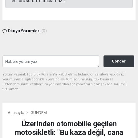
editörü sorumlu tutulamaz...
Okuyu Yorumları
(0)
Gonder
Yorum yazarak Topluluk Kuralları’nı kabul etmiş bulunuyor ve siteye yaptığınız
yorumunuzla ilgili doğrudan veya dolaylı tüm sorumluluğu tek başınıza
üstleniyorsunuz. Yazılan tüm yorumlardan site yönetimi hiçbir şekilde sorumlu
tutulamaz.
Anasayfa
GÜNDEM
Üzerinden otomobille geçilen
motosikletli: "Bu kaza değil, cana