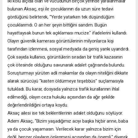
İki kolu alçıda olan ve vücudunun birçok yerinde yaralanmalar
bulunan Aksaç, eşi ile çocuklarının da uzun süre tedavi
gördüğünü belirterek, "Yerde yatarken tek düşündüğüm
çocuklarımdı. O an her şeyin bittiğini sandım. Bugün
hayattaysak bunun tek açıklaması mucize." ifadelerini kullandı.
Olayın güvenlik kamerası görüntülerinin milyonlarca kişi
tarafından izlenmesi, sosyal medyada da geniş yankı uyandırdı.
Çok sayıda kullanıcı, görüntülerin sıradan bir trafik kazasının
çok ötesinde olduğunu savunarak adalet çağrısında bulundu.
Soruşturmayı yürüten adli makamlar da olayın niteliğini dikkate
alarak sürücüyü "kasten öldürmeye teşebbüs" suçlamasıyla
tutukladı. Bu karar, dosyada yalnızca trafik kurallarının ihlal
edilmediği, olayın ceza hukuku açısından da ağır şekilde
değerlendirildiğini ortaya koydu.
Aksaç ailesi ise tek beklentilerinin adalet olduğunu söylüyor.
Adem Aksaç, "Bizim yaşadığımız acıyı başka hiçbir anne, baba
ya da çocuk yaşamasın. Verilecek karar yalnızca bizim için
değil, benzer olayların önlenmesi açısından da önemli." diyerek