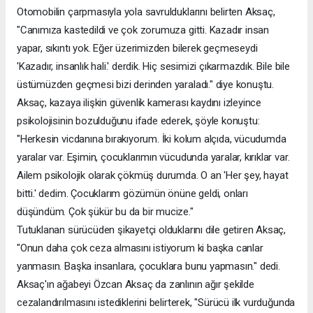
Otomobilin çarpmasıyla yola savrulduklarını belirten Aksaç,
"Canımıza kastedildi ve çok zorumuza gitti. Kazadır insan
yapar, sıkıntı yok. Eğer üzerimizden bilerek geçmeseydi
'Kazadır, insanlık hali.' derdik. Hiç sesimizi çıkarmazdık. Bile bile
üstümüzden geçmesi bizi derinden yaraladı." diye konuştu.
Aksaç, kazaya ilişkin güvenlik kamerası kaydını izleyince
psikolojisinin bozulduğunu ifade ederek, şöyle konuştu:
"Herkesin vicdanına bırakıyorum. İki kolum alçıda, vücudumda
yaralar var. Eşimin, çocuklarımın vücudunda yaralar, kırıklar var.
Ailem psikolojik olarak çökmüş durumda. O an 'Her şey, hayat
bitti.' dedim. Çocuklarım gözümün önüne geldi, onları
düşündüm. Çok şükür bu da bir mucize."
Tutuklanan sürücüden şikayetçi olduklarını dile getiren Aksaç,
"Onun daha çok ceza almasını istiyorum ki başka canlar
yanmasın. Başka insanlara, çocuklara bunu yapmasın." dedi.
Aksaç'ın ağabeyi Özcan Aksaç da zanlının ağır şekilde
cezalandırılmasını istediklerini belirterek, "Sürücü ilk vurduğunda