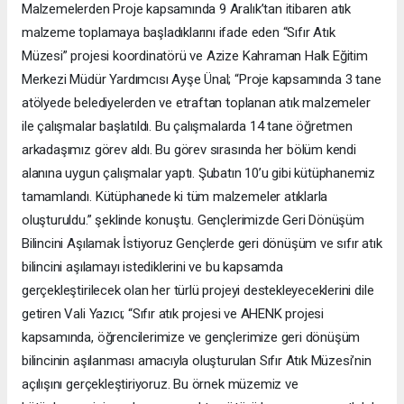
Malzemelerden Proje kapsamında 9 Aralık’tan itibaren atık
malzeme toplamaya başladıklarını ifade eden “Sıfır Atık
Müzesi” projesi koordinatörü ve Azize Kahraman Halk Eğitim
Merkezi Müdür Yardımcısı Ayşe Ünal; “Proje kapsamında 3 tane
atölyede belediyelerden ve etraftan toplanan atık malzemeler
ile çalışmalar başlatıldı. Bu çalışmalarda 14 tane öğretmen
arkadaşımız görev aldı. Bu görev sırasında her bölüm kendi
alanına uygun çalışmalar yaptı. Şubatın 10’u gibi kütüphanemiz
tamamlandı. Kütüphanede ki tüm malzemeler atıklarla
oluşturuldu.” şeklinde konuştu. Gençlerimizde Geri Dönüşüm
Bilincini Aşılamak İstiyoruz Gençlerde geri dönüşüm ve sıfır atık
bilincini aşılamayı istediklerini ve bu kapsamda
gerçekleştirilecek olan her türlü projeyi destekleyeceklerini dile
getiren Vali Yazıcı; “Sıfır atık projesi ve AHENK projesi
kapsamında, öğrencilerimize ve gençlerimize geri dönüşüm
bilincinin aşılanması amacıyla oluşturulan Sıfır Atık Müzesi’nin
açılışını gerçekleştiriyoruz. Bu örnek müzemiz ve