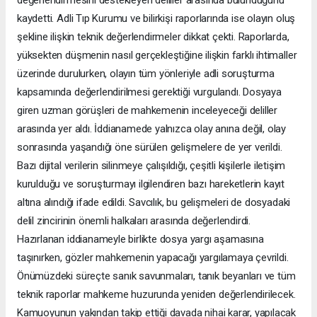
kaydetti. Adli Tıp Kurumu ve bilirkişi raporlarında ise olayın oluş
şekline ilişkin teknik değerlendirmeler dikkat çekti. Raporlarda,
yüksekten düşmenin nasıl gerçekleştiğine ilişkin farklı ihtimaller
üzerinde durulurken, olayın tüm yönleriyle adli soruşturma
kapsamında değerlendirilmesi gerektiği vurgulandı. Dosyaya
giren uzman görüşleri de mahkemenin inceleyeceği deliller
arasında yer aldı. İddianamede yalnızca olay anına değil, olay
sonrasında yaşandığı öne sürülen gelişmelere de yer verildi.
Bazı dijital verilerin silinmeye çalışıldığı, çeşitli kişilerle iletişim
kurulduğu ve soruşturmayı ilgilendiren bazı hareketlerin kayıt
altına alındığı ifade edildi. Savcılık, bu gelişmeleri de dosyadaki
delil zincirinin önemli halkaları arasında değerlendirdi.
Hazırlanan iddianameyle birlikte dosya yargı aşamasına
taşınırken, gözler mahkemenin yapacağı yargılamaya çevrildi.
Önümüzdeki süreçte sanık savunmaları, tanık beyanları ve tüm
teknik raporlar mahkeme huzurunda yeniden değerlendirilecek.
Kamuoyunun yakından takip ettiği davada nihai karar, yapılacak