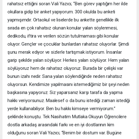
rahatsız ettiğini soran Vali Yazıcı; “Ben görev yaptığım her ilde
okullara gidip bir anket yapıyorum. 300 okulda bu anketi
yapmışımdır. Ortaokul ve liselerde bu ankette genellikle ilk
sırada en çok rahatsız olunan konular yalan söylenmesi,
dedikodu, iftira ve verilen sözün tutulmaması gibi konular
oluyor. Gençler ve çocuklar bunlardan rahatsız oluyorlar. Şimdi
şunu merak ediyor ve sizlerle tartışmak istiyorum. İnsanlar
garip şekilde yalan söylüyor. Herkes yalan söylüyor. Hem yalan
söylüyoruz hem de rahatsız oluyoruz. Burada bir çelişki var
bunun izahı nedir. Sana yalan söylendiğinde neden rahatsız
oluyorsun. Kendimize yapılmasını istemediğimiz bir şeyi neden
başkasına yapıyoruz. Siz yaparsanız karşı tarafa da yapma
hakkı veriyorsunuz. Maalesef o da bunu istediği zaman istediği
yerde kullanabiliyor. Ben bu hakkı kimseye vermiyorum.”
şeklinde konuştu. Tek Nasihatim Mutlaka Okuyun Öğrencilere
dostla arkadaş arasındaki farkı ve en iyi dostlarının kim
olduğunu soran Vali Yazıcı; “Benim bir dostum var. Bugüne