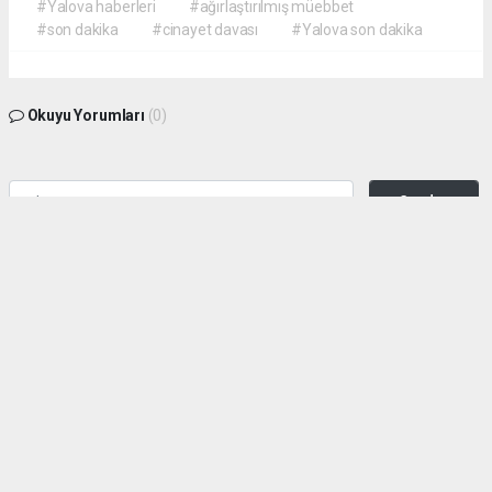
#Yalova haberleri
#ağırlaştırılmış müebbet
#son dakika
#cinayet davası
#Yalova son dakika
Okuyu Yorumları
(0)
Gonder
Yorum yazarak Topluluk Kuralları’nı kabul etmiş bulunuyor ve siteye yaptığınız
yorumunuzla ilgili doğrudan veya dolaylı tüm sorumluluğu tek başınıza
üstleniyorsunuz. Yazılan tüm yorumlardan site yönetimi hiçbir şekilde sorumlu
tutulamaz.
haber paketi
haber scripti
haber yazılımı
Tüm hakları saklı tutulmaktadır. Copyright 2026©
Haber Yazılımı :
Web Aksiyon ®