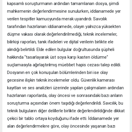
kapsamlı soruşturmanın ardından tamamlanan dosya, şimdi
mahkemenin değerlendirmesine sunulurken, iddianamede yer
verilen tespitler kamuoyunda merak uyandırdı. Savcılık
tarafından hazırlanan iddianamede, olayın yalnızca yüksekten
düşme vakası olarak değerlendirilmediği, teknik incelemeler,
bilirkişi raporları, tanık ifadeleri ve dijital verilerin birlikte ele
alındığı belirtildi. Elde edilen bulgular doğrultusunda şüpheli
hakkında "tasarlayarak üst soya karşı kasten öldürme"
suçlamasıyla ağırlaştırılmış müebbet hapis cezası talep edildi.
Dosyanın en çok konuşulan bölümlerinden biri ise olay
gecesine ilişkin teknik incelemeler oldu. Güvenlik kamerası
kayıtları ve ses analizleri üzerinde yapılan çalışmaların ardından
hazırlanan raporlarda, olay öncesi ve sonrasındaki bazı anların
soruşturma açısından önem taşıdığı değerlendirildi. Savcılık, bu
teknik bulguların diğer delillerle birlikte değerlendirildiğinde dikkat
çekici bir tablo ortaya koyduğunu ifade etti. İddianamede yer
alan değerlendirmelere göre, olay öncesinde yaşanan bazı