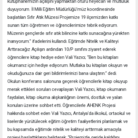
kütüphanemizin açılışını yapmaktan ötürü heyecan ve mutluluk
duyuyorum. İl Milli Eğitim Müdürlüğü’müz koordinesinde
başlatılan Sıfır Atık Müzesi Projemize 19 ilçemizden katkı
sunan tüm öğretmen ve öğrencilerimize tebrik ediyorum.
Müzenin gençlerde sıfır atık bilincine katkı sunacağına yürekten
inanıyorum.” ifadelerini kullandı. Eğitimde Nitelik ve Kaliteyi
Arttıracağız Açılışın ardından 10/P sınıfını ziyaret ederek
öğrencilere kitap hediye eden Vali Yazıcı; “Ben bu kitapları
okumanız için hediye ediyorum. Mutlaka bu kitapları okuyun ve
okuduğunuza dair geri bildirimlerinizi bana ulaştırın.” dedi.
Okulun konferans salonuna geçerek öğrencilerle kitap okuyup
merak ettikleri soruları cevaplayan Vali Yazıcı, kitap okumanın
faydaları, kitap okuma alışkanlığının önemi, dostluk ve yalan
konuları üzerine sohbet etti. Öğrencilerle AHENK Projesi
hakkında sohbet eden Vali Yazıcı, Antalya’da ilkokul, ortaokul ve
liselerde yürütülecek eğitim öğretim faaliyetlerini planlamak ve
bu kapsamda eğitimde nitelik ve kaliteyi arttırmak amacıyla
projeyi başlattıklarını belirterek; “Projemizle geride kaldığını