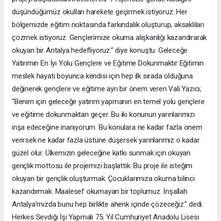
düşündüğümüz okulları harekete geçirmek istiyoruz. Her
bölgemizde eğitim noktasında farkındalık oluşturup, aksaklıları
çözmek istiyoruz. Gençlerimize okuma alışkanlığı kazandırarak
okuyan bir Antalya hedefliyoruz.” diye konuştu. Geleceğe
Yatırımın En İyi Yolu Gençlere ve Eğitime Dokunmaktır Eğitimin
meslek hayatı boyunca kendisi için hep ilk sırada olduğuna
değinerek gençlere ve eğitime ayrı bir önem veren Vali Yazıcı;
“Benim için geleceğe yatırım yapmanın en temel yolu gençlere
ve eğitime dokunmaktan geçer. Bu iki konunun yarınlarımızı
inşa edeceğine inanıyorum. Bu konulara ne kadar fazla önem
verirsek ne kadar fazla üstüne düşersek yarınlarımız o kadar
güzel olur. Ülkemizin geleceğine katkı sunmak için okuyan
gençlik mottosu ile projemizi başlattık. Bu proje ile isteğim
okuyan bir gençlik oluşturmak. Çocuklarımıza okuma bilinci
kazandırmak. Maalesef okumayan bir toplumuz. İnşallah
Antalya’mızda bunu hep birlikte ahenk içinde çözeceğiz.” dedi.
Herkes Sevdiği İşi Yapmalı 75. Yıl Cumhuriyet Anadolu Lisesi