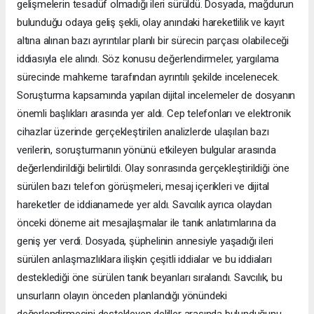
gelişmelerin tesadüf olmadığı ileri sürüldü. Dosyada, mağdurun
bulunduğu odaya geliş şekli, olay anındaki hareketlilik ve kayıt
altına alınan bazı ayrıntılar planlı bir sürecin parçası olabileceği
iddiasıyla ele alındı. Söz konusu değerlendirmeler, yargılama
sürecinde mahkeme tarafından ayrıntılı şekilde incelenecek.
Soruşturma kapsamında yapılan dijital incelemeler de dosyanın
önemli başlıkları arasında yer aldı. Cep telefonları ve elektronik
cihazlar üzerinde gerçekleştirilen analizlerde ulaşılan bazı
verilerin, soruşturmanın yönünü etkileyen bulgular arasında
değerlendirildiği belirtildi. Olay sonrasında gerçekleştirildiği öne
sürülen bazı telefon görüşmeleri, mesaj içerikleri ve dijital
hareketler de iddianamede yer aldı. Savcılık ayrıca olaydan
önceki döneme ait mesajlaşmalar ile tanık anlatımlarına da
geniş yer verdi. Dosyada, şüphelinin annesiyle yaşadığı ileri
sürülen anlaşmazlıklara ilişkin çeşitli iddialar ve bu iddiaları
desteklediği öne sürülen tanık beyanları sıralandı. Savcılık, bu
unsurların olayın önceden planlandığı yönündeki
değerlendirmesini destekleyen deliller arasında bulunduğunu