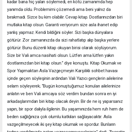
kadar bana hiç yalan söylemedi, en kötü zamanımda hep
yanımda oldu. Problemimi çözemedi ama beni yalnız da
bırakmadı. Sizce bu kim olabilir. Cevap kitap. Dostlarınızdan biri
mutlaka kitap olsun. Garanti veriyorum size asla ihanet edip
yanlış yapmaz. Kendi bildiğini söyler. Sizi başka dünyalara
götürür. Zor zamanınızda da sizi rahatlatıp alıp başka yerlere
götürür. Bunu düzenli kitap okuyan birisi olarak söylüyorum.
Size bir Vali amca nasihati olsun. Lütfen ama lütfen yakın
dostlarınızdan biri kitap olsun.” diye konuştu. Kitap Okumak ve
Spor Yapmaktan Asla Vazgeçmeyin Karşılıklı sohbet havası
içinde geçen söyleşinin ardından Vali Yazıcı gençlerin ailelerine
selam söyleyerek; “Bugün konuştuğumuz konuları ailelerinize
anlatın ve ben Vali amcaya söz verdim bundan sonra en iyi
arkadaşlarımdan biri kitap olacak deyin. Bir de ne iş yaparsanız
yapın, bir spor dalıyla ilgilenin. Bu yaşamınızda hem ruh hem de
beden sağlığınıza çok olumlu katkıları sağlayacaktır. Asla
vazgeçilmeyecek iki şey kitap okumak ve spordur. Bunların
tadına vardığınızda zaten vazgeçemeyeceksiniz.” dedi. Ziyaretin