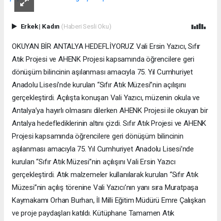
Erkek
|
Kadın
(Haberi Sesli Oku)
OKUYAN BİR ANTALYA HEDEFLİYORUZ Vali Ersin Yazıcı, Sıfır
Atık Projesi ve AHENK Projesi kapsamında öğrencilere geri
dönüşüm bilincinin aşılanması amacıyla 75. Yıl Cumhuriyet
Anadolu Lisesi’nde kurulan “Sıfır Atık Müzesi”nin açılışını
gerçekleştirdi. Açılışta konuşan Vali Yazıcı, müzenin okula ve
Antalya’ya hayırlı olmasını dilerken AHENK Projesi ile okuyan bir
Antalya hedeflediklerinin altını çizdi. Sıfır Atık Projesi ve AHENK
Projesi kapsamında öğrencilere geri dönüşüm bilincinin
aşılanması amacıyla 75. Yıl Cumhuriyet Anadolu Lisesi’nde
kurulan “Sıfır Atık Müzesi”nin açılışını Vali Ersin Yazıcı
gerçekleştirdi. Atık malzemeler kullanılarak kurulan “Sıfır Atık
Müzesi”nin açılış törenine Vali Yazıcı’nın yanı sıra Muratpaşa
Kaymakamı Orhan Burhan, İl Milli Eğitim Müdürü Emre Çalışkan
ve proje paydaşları katıldı. Kütüphane Tamamen Atık