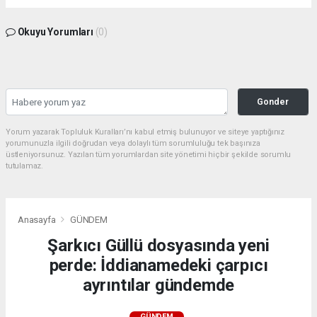
Okuyu Yorumları
(0)
Gonder
Yorum yazarak Topluluk Kuralları’nı kabul etmiş bulunuyor ve siteye yaptığınız
yorumunuzla ilgili doğrudan veya dolaylı tüm sorumluluğu tek başınıza
üstleniyorsunuz. Yazılan tüm yorumlardan site yönetimi hiçbir şekilde sorumlu
tutulamaz.
Anasayfa
GÜNDEM
Şarkıcı Güllü dosyasında yeni
perde: İddianamedeki çarpıcı
ayrıntılar gündemde
GÜNDEM