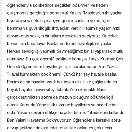
öğrencileriyle sohbetinde seçtikleri bölümleri ve neden
çalışmamız gerektiğini soran Vali Yazıcı; “Maslow'un ihtiyaçlar
hiyerarşisi var. Bu hiyerarşiye göre insanların yeme, içme,
barınma ve güvenlik gibi ihtiyaçları vardır. Hepimiz yaşamımızı
devam ettirmek için bir takım meslekleri seçiyoruz. Öncelikle
bunun için buradayız. Bunlar en temel fizyolojik ihtiyaçlar.
Herkes sevdiği işi yapmalı. Sevmediğimiz bir işi yaparsak mutlu
olamayız. Bu çok önemli.” şeklinde konuştu. Hayal Kurmak Çok
Önemli Öğrencilere hayalleriyle ilgili sorular soran Vali Yazıcı;
“Hayal kurmaktan çok önemli. Çünkü her şey hayalle başlar.
Benim de bir hayalim vardı her insan gibi. Lise çağlarında en
büyük hayalim üniversiteyi İstanbul’da okumaktı. Bunu
gerçekleştirdikten sonra da mezun olduğum bölümle ilgili
olarak Kamuda Yöneticilik üzerine hayallerim ve hedeflerim
oldu. Yaşam devam ettikçe hayaller bitmez.” ifadelerini kullandı.
Ben Yalanı Hayatıma Sokmuyorum Öğrencilerle karşılıklı soru-
cevap şeklinde devam eden etkinlikte onları en çok neyin