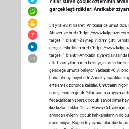
Yıllar süren çocuk özleminin ardınd
gerçekleştirdikleri Anıtkabir ziyar
34
yıllık
evlat
hasreti
Anıtkabir'de
umut
dolu
Abuzer
ve
href="https://www.kalpgazetes
target="_blank">Zeynep
Yıldırım
çifti,
verdik
gerçekleştirdikleri
href="https://www.kalpga
target="_blank">Anıtkabir
ziyareti
sırasında
attı.
Uzun
yıllar
süren
bekleyişin
ardından
kur
geleceğe
umutla
bakıyor.
Yaklaşık
40
yıl
ön
baba
olmayı
hayal
etti.
Ancak
yaşadıkları
ka
ertelemek
zorunda
kaldılar.
Umutlarını
hiçbi
süreçlerinden
geçti.
Yıllar
süren
arayışın
ard
fedakârlıklar
yaparak
çocuk
sahibi
olma
hay
ikiz
kızları
Tekbir
Gül
ve
Havva
Gül,
aile
için
a
ardından
evlerini
çocuk
kahkahalarının
dold
ifade
ediyor.
Bugün
6
yaşında
olan
ikiz
kard