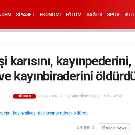
NDEM
SİYASET
EKONOMİ
EĞİTİM
SAĞLIK
SPOR
KÜL
şi karısını, kayınpederini,
ve kayınbiraderini öldürd
22.06.2024 - 23:36, Güncelleme: 01.01.1970 - 02:00
GÜNDEM
ABONE OL