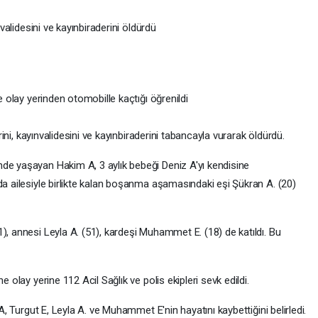
nvalidesini ve kayınbiraderini öldürdü
e olay yerinden otomobille kaçtığı öğrenildi
erini, kayınvalidesini ve kayınbiraderini tabancayla vurarak öldürdü.
de yaşayan Hakim A, 3 aylık bebeği Deniz A'yı kendisine
da ailesiyle birlikte kalan boşanma aşamasındaki eşi Şükran A. (20)
), annesi Leyla A. (51), kardeşi Muhammet E. (18) de katıldı. Bu
e olay yerine 112 Acil Sağlık ve polis ekipleri sevk edildi.
 A, Turgut E, Leyla A. ve Muhammet E'nin hayatını kaybettiğini belirledi.