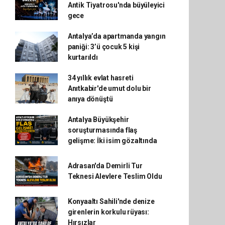
Antik Tiyatrosu'nda büyüleyici
gece
Antalya’da apartmanda yangın
paniği: 3’ü çocuk 5 kişi
kurtarıldı
34 yıllık evlat hasreti
Anıtkabir'de umut dolu bir
anıya dönüştü
Antalya Büyükşehir
soruşturmasında flaş
gelişme: İki isim gözaltında
Adrasan'da Demirli Tur
Teknesi Alevlere Teslim Oldu
Konyaaltı Sahili'nde denize
girenlerin korkulu rüyası:
Hırsızlar