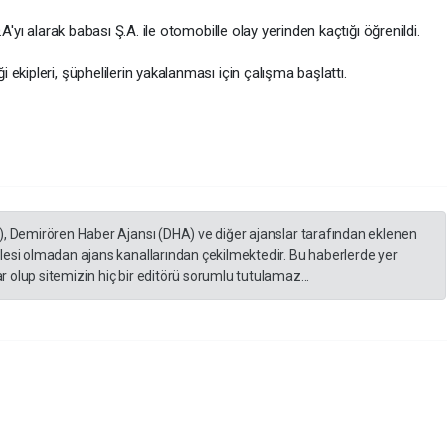
A'yı alarak babası Ş.A. ile otomobille olay yerinden kaçtığı öğrenildi.
ekipleri, şüphelilerin yakalanması için çalışma başlattı.
), Demirören Haber Ajansı (DHA) ve diğer ajanslar tarafından eklenen
lesi olmadan ajans kanallarından çekilmektedir. Bu haberlerde yer
 olup sitemizin hiç bir editörü sorumlu tutulamaz...