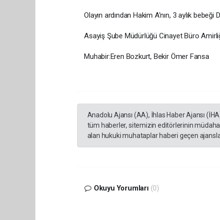
Olayın ardından Hakim A'nın, 3 aylık bebeği D.
Asayiş Şube Müdürlüğü Cinayet Büro Amirliği 
Muhabir:Eren Bozkurt, Bekir Ömer Fansa
Anadolu Ajansı (AA), İhlas Haber Ajansı (İHA
tüm haberler, sitemizin editörlerinin müdaha
alan hukuki muhataplar haberi geçen ajanslar
Okuyu Yorumları
(0)