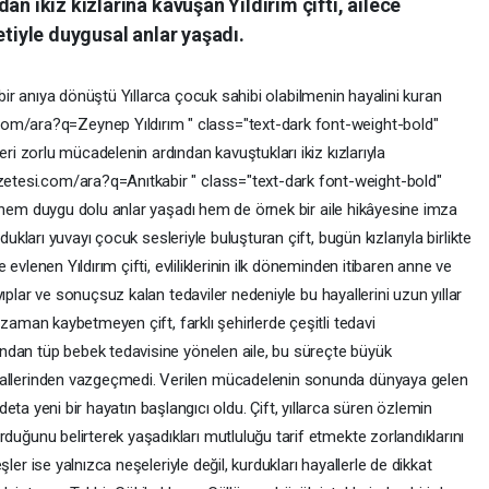
an ikiz kızlarına kavuşan Yıldırım çifti, ailece
etiyle duygusal anlar yaşadı.
bir
anıya
dönüştü
Yıllarca
çocuk
sahibi
olabilmenin
hayalini
kuran
i.com/ara?q=Zeynep
Yıldırım
"
class="text-dark
font-weight-bold"
leri
zorlu
mücadelenin
ardından
kavuştukları
ikiz
kızlarıyla
zetesi.com/ara?q=Anıtkabir
"
class="text-dark
font-weight-bold"
hem
duygu
dolu
anlar
yaşadı
hem
de
örnek
bir
aile
hikâyesine
imza
dukları
yuvayı
çocuk
sesleriyle
buluşturan
çift,
bugün
kızlarıyla
birlikte
ce
evlenen
Yıldırım
çifti,
evliliklerinin
ilk
döneminden
itibaren
anne
ve
yıplar
ve
sonuçsuz
kalan
tedaviler
nedeniyle
bu
hayallerini
uzun
yıllar
r
zaman
kaybetmeyen
çift,
farklı
şehirlerde
çeşitli
tedavi
ından
tüp
bebek
tedavisine
yönelen
aile,
bu
süreçte
büyük
allerinden
vazgeçmedi.
Verilen
mücadelenin
sonunda
dünyaya
gelen
deta
yeni
bir
hayatın
başlangıcı
oldu.
Çift,
yıllarca
süren
özlemin
urduğunu
belirterek
yaşadıkları
mutluluğu
tarif
etmekte
zorlandıklarını
eşler
ise
yalnızca
neşeleriyle
değil,
kurdukları
hayallerle
de
dikkat