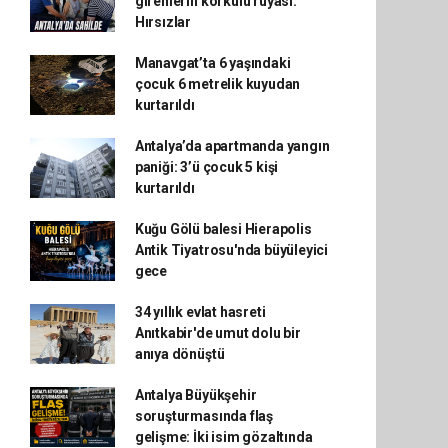
girenlerin korkulu rüyası:
Hırsızlar
Manavgat’ta 6 yaşındaki
çocuk 6 metrelik kuyudan
kurtarıldı
Antalya’da apartmanda yangın
paniği: 3’ü çocuk 5 kişi
kurtarıldı
Kuğu Gölü balesi Hierapolis
Antik Tiyatrosu'nda büyüleyici
gece
34 yıllık evlat hasreti
Anıtkabir'de umut dolu bir
anıya dönüştü
Antalya Büyükşehir
soruşturmasında flaş
gelişme: İki isim gözaltında