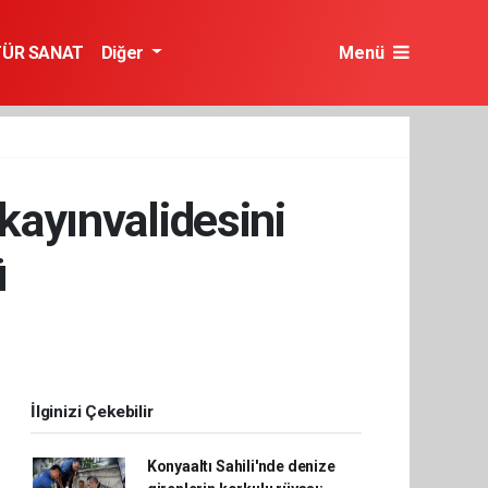
TÜR SANAT
Diğer
Menü
 kayınvalidesini
ü
İlginizi Çekebilir
Konyaaltı Sahili'nde denize