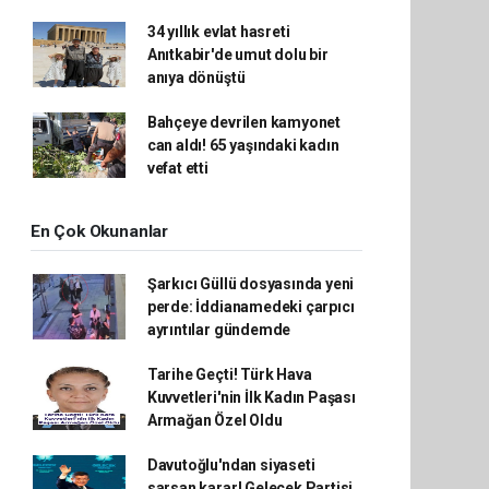
34 yıllık evlat hasreti
Anıtkabir'de umut dolu bir
anıya dönüştü
Bahçeye devrilen kamyonet
can aldı! 65 yaşındaki kadın
vefat etti
En Çok Okunanlar
Şarkıcı Güllü dosyasında yeni
perde: İddianamedeki çarpıcı
ayrıntılar gündemde
Tarihe Geçti! Türk Hava
Kuvvetleri'nin İlk Kadın Paşası
Armağan Özel Oldu
Davutoğlu'ndan siyaseti
sarsan karar! Gelecek Partisi