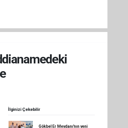
İddianamedeki
de
İlginizi Çekebilir
Gökbel Er Meydanı'nın yeni