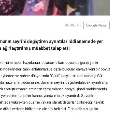
ABONE OL
anın seyrini değiştiren ayrıntılar iddianamede yer
a ağırlaştırılmış müebbet talep etti.
n ölümüne ilişkin hazırlanan iddianame kamuoyunda geniş yankı
incelemeler, tanık anlatımları ve dijital bulgular davaya yeni bir boyut
ı kaybeden ve sahne dünyasında "Güllü" adıyla tanınan sanatçı Gül
a hazırlanan iddianame, davanın seyrini değiştirebilecek ayrıntılarla
amlı soruşturmanın ardından tamamlanan dosya, şimdi mahkemenin
er verilen tespitler kamuoyunda merak uyandırdı. Savcılık
alnızca yüksekten düşme vakası olarak değerlendirilmediği, teknik
 dijital verilerin birlikte ele alındığı belirtildi. Elde edilen bulgular