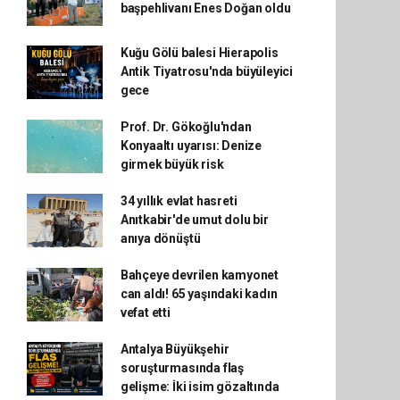
başpehlivanı Enes Doğan oldu
Kuğu Gölü balesi Hierapolis
Antik Tiyatrosu'nda büyüleyici
gece
Prof. Dr. Gökoğlu'ndan
Konyaaltı uyarısı: Denize
girmek büyük risk
34 yıllık evlat hasreti
Anıtkabir'de umut dolu bir
anıya dönüştü
Bahçeye devrilen kamyonet
can aldı! 65 yaşındaki kadın
vefat etti
Antalya Büyükşehir
soruşturmasında flaş
gelişme: İki isim gözaltında