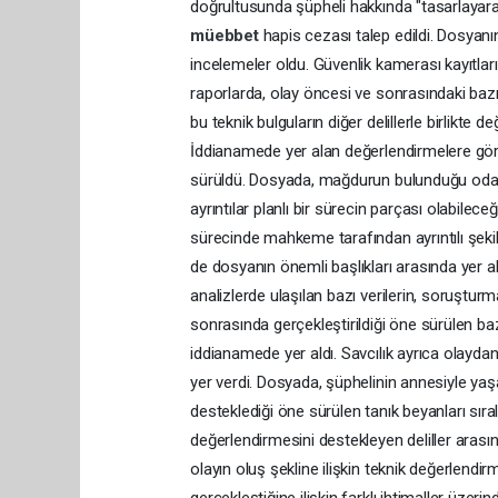
doğrultusunda şüpheli hakkında "tasarlayar
müebbet
hapis cezası talep edildi. Dosyanı
incelemeler oldu. Güvenlik kamerası kayıtları
raporlarda, olay öncesi ve sonrasındaki bazı 
bu teknik bulguların diğer delillerle birlikte 
İddianamede yer alan değerlendirmelere göre
sürüldü. Dosyada, mağdurun bulunduğu odaya ge
ayrıntılar planlı bir sürecin parçası olabilec
sürecinde mahkeme tarafından ayrıntılı şeki
de dosyanın önemli başlıkları arasında yer al
analizlerde ulaşılan bazı verilerin, soruşturm
sonrasında gerçekleştirildiği öne sürülen bazı
iddianamede yer aldı. Savcılık ayrıca olayda
yer verdi. Dosyada, şüphelinin annesiyle yaşadı
desteklediği öne sürülen tanık beyanları sıra
değerlendirmesini destekleyen deliller arasın
olayın oluş şekline ilişkin teknik değerlendi
gerçekleştiğine ilişkin farklı ihtimaller üze