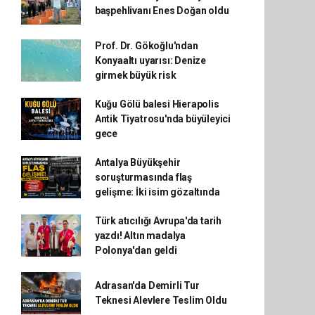
başpehlivanı Enes Doğan oldu
Prof. Dr. Gökoğlu'ndan
Konyaaltı uyarısı: Denize
girmek büyük risk
Kuğu Gölü balesi Hierapolis
Antik Tiyatrosu'nda büyüleyici
gece
Antalya Büyükşehir
soruşturmasında flaş
gelişme: İki isim gözaltında
Türk atıcılığı Avrupa'da tarih
yazdı! Altın madalya
Polonya'dan geldi
Adrasan'da Demirli Tur
Teknesi Alevlere Teslim Oldu