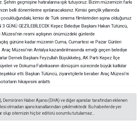
. Şehrin geçmişine hatıralarına ışık tutuyoruz. Bizim müzemizin farkı
ın belli dönemlerine ışınlanacaksınız. Kimisi gençlik yıllarında
çocukluğundaki, kimisi de Türk sinema filmlerinden aşina olduğunuz
IN 3 GÜNÜ GEZİLEBİLECEK Kepez Belediye Başkanı Hakan Tütüncü,
aç Müzesi’nin resmi açılışının önümüzdeki günlerde
smi açılış gününe kadar müzenin Cuma, Cumartesi ve Pazar Günleri
di. Araç Müzesi’nin Antalya kazandırılmasında emeği geçen belediye
tarlar Dernek Başkanı Feyzullah Büyükkeleş, AK Parti Kepez İlçe
s üyeleri ve Dokuma Fabrikasının dönüşüm sürecinde büyük katkılar
şekkür etti. Başkan Tütüncü, ziyaretçilerle beraber Araç Müzesi’ni
orların hikayesini anlattı.
), Demirören Haber Ajansı (DHA) ve diğer ajanslar tarafından eklenen
lesi olmadan ajans kanallarından çekilmektedir. Bu haberlerde yer
 olup sitemizin hiç bir editörü sorumlu tutulamaz...