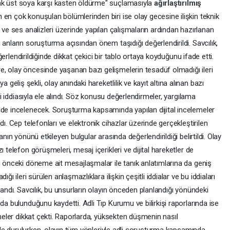
ak üst soya karşı kasten öldürme" suçlamasıyla
ağırlaştırılmış
n en çok konuşulan bölümlerinden biri ise olay gecesine ilişkin teknik
 ve ses analizleri üzerinde yapılan çalışmaların ardından hazırlanan
anların soruşturma açısından önem taşıdığı değerlendirildi. Savcılık,
değerlendirildiğinde dikkat çekici bir tablo ortaya koyduğunu ifade etti.
, olay öncesinde yaşanan bazı gelişmelerin tesadüf olmadığı ileri
liş şekli, olay anındaki hareketlilik ve kayıt altına alınan bazı
eği iddiasıyla ele alındı. Söz konusu değerlendirmeler, yargılama
lde incelenecek. Soruşturma kapsamında yapılan dijital incelemeler
dı. Cep telefonları ve elektronik cihazlar üzerinde gerçekleştirilen
anın yönünü etkileyen bulgular arasında değerlendirildiği belirtildi. Olay
 telefon görüşmeleri, mesaj içerikleri ve dijital hareketler de
n önceki döneme ait mesajlaşmalar ile tanık anlatımlarına da geniş
ğı ileri sürülen anlaşmazlıklara ilişkin çeşitli iddialar ve bu iddiaları
landı. Savcılık, bu unsurların olayın önceden planlandığı yönündeki
da bulunduğunu kaydetti. Adli Tıp Kurumu ve bilirkişi raporlarında ise
rmeler dikkat çekti. Raporlarda, yüksekten düşmenin nasıl
rinde durulurken, olayın tüm yönleriyle adli soruşturma kapsamında