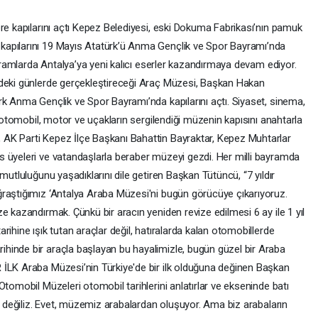
re kapılarını açtı Kepez Belediyesi, eski Dokuma Fabrikası’nın pamuk
kapılarını 19 Mayıs Atatürk’ü Anma Gençlik ve Spor Bayramı’nda
ayramlarda Antalya’ya yeni kalıcı eserler kazandırmaya devam ediyor.
zdeki günlerde gerçekleştireceği Araç Müzesi, Başkan Hakan
rk Anma Gençlik ve Spor Bayramı’nda kapılarını açtı. Siyaset, sinema,
n otomobil, motor ve uçakların sergilendiği müzenin kapısını anahtarla
AK Parti Kepez İlçe Başkanı Bahattin Bayraktar, Kepez Muhtarlar
 üyeleri ve vatandaşlarla beraber müzeyi gezdi. Her milli bayramda
mutluluğunu yaşadıklarını dile getiren Başkan Tütüncü, “7 yıldır
raştığımız ‘Antalya Araba Müzesi'ni bugün görücüye çıkarıyoruz.
e kazandırmak. Çünkü bir aracın yeniden revize edilmesi 6 ay ile 1 yıl
ihine ışık tutan araçlar değil, hatıralarda kalan otomobillerde
hinde bir araçla başlayan bu hayalimizle, bugün güzel bir Araba
 İLK Araba Müzesi’nin Türkiye'de bir ilk olduğuna değinen Başkan
Otomobil Müzeleri otomobil tarihlerini anlatırlar ve ekseninde batı
ze değiliz. Evet, müzemiz arabalardan oluşuyor. Ama biz arabaların