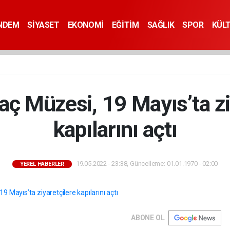
NDEM
SİYASET
EKONOMİ
EĞİTİM
SAĞLIK
SPOR
KÜL
aç Müzesi, 19 Mayıs’ta zi
kapılarını açtı
19.05.2022 - 23:38, Güncelleme: 01.01.1970 - 02:00
YEREL HABERLER
ABONE OL