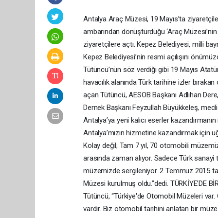
Antalya Araç Müzesi, 19 Mayıs’ta ziyaretçile
ambarından dönüştürdüğü ‘Araç Müzesi’nin 
ziyaretçilere açtı. Kepez Belediyesi, milli b
Kepez Belediyesi’nin resmi açılışını önümü
Tütüncü’nün söz verdiği gibi 19 Mayıs Atatü
havacılık alanında Türk tarihine izler bıraka
açan Tütüncü, AESOB Başkanı Adlıhan Dere, 
Dernek Başkanı Feyzullah Büyükkeleş, meclis
Antalya’ya yeni kalıcı eserler kazandırmanın 
Antalya’mızın hizmetine kazandırmak için uğ
Kolay değil; Tam 7 yıl, 70 otomobili müzemiz
arasında zaman alıyor. Sadece Türk sanayi tar
müzemizde sergileniyor. 2 Temmuz 2015 tari
Müzesi kurulmuş oldu.”dedi. TÜRKİYE’DE BİR
Tütüncü, “Türkiye'de Otomobil Müzeleri var. 
vardır. Biz otomobil tarihini anlatan bir mü