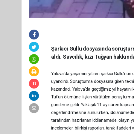
Şarkıcı Güllü dosyasında soruşturm
aldı. Savcılık, kızı Tuğyan hakkınd
Yalova'da yaşamını yitiren şarkıcı Güllü'nü
uyandırdı. Soruşturma dosyasına giren teknik 
kazandırdı. Yalova'da geçtiğimiz yıl hayatın
Tut'un ölümüne ilişkin yürütülen soruşturmad
gündeme geldi. Yaklaşık 11 ay süren kaps
değerlendirmesine sunulurken, iddianamede y
tarafından hazırlanan iddianamede, olayın y
incelemeler, bilirkişi raporları, tanık ifadeleri ve