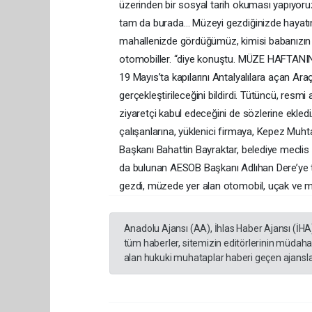
üzerinden bir sosyal tarih okuması yapıyoruz
tam da burada… Müzeyi gezdiğinizde hayatınız
mahallenizde gördüğümüz, kimisi babanızın 
otomobiller. “diye konuştu. MÜZE HAFTAN
19 Mayıs’ta kapılarını Antalyalılara açan Ar
gerçekleştirileceğini bildirdi. Tütüncü, re
ziyaretçi kabul edeceğini de sözlerine ekle
çalışanlarına, yüklenici firmaya, Kepez Muh
Başkanı Bahattin Bayraktar, belediye mecli
da bulunan AESOB Başkanı Adlıhan Dere’ye te
gezdi, müzede yer alan otomobil, uçak ve mot
Anadolu Ajansı (AA), İhlas Haber Ajansı (İHA
tüm haberler, sitemizin editörlerinin müdaha
alan hukuki muhataplar haberi geçen ajanslar