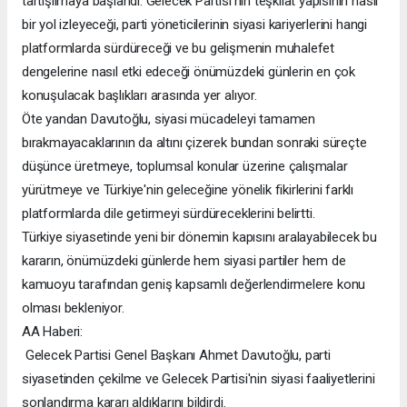
tartışılmaya başlandı. Gelecek Partisi'nin teşkilat yapısının nasıl
bir yol izleyeceği, parti yöneticilerinin siyasi kariyerlerini hangi
platformlarda sürdüreceği ve bu gelişmenin muhalefet
dengelerine nasıl etki edeceği önümüzdeki günlerin en çok
konuşulacak başlıkları arasında yer alıyor.
Öte yandan Davutoğlu, siyasi mücadeleyi tamamen
bırakmayacaklarının da altını çizerek bundan sonraki süreçte
düşünce üretmeye, toplumsal konular üzerine çalışmalar
yürütmeye ve Türkiye'nin geleceğine yönelik fikirlerini farklı
platformlarda dile getirmeyi sürdüreceklerini belirtti.
Türkiye siyasetinde yeni bir dönemin kapısını aralayabilecek bu
kararın, önümüzdeki günlerde hem siyasi partiler hem de
kamuoyu tarafından geniş kapsamlı değerlendirmelere konu
olması bekleniyor.
AA Haberi:
Gelecek Partisi Genel Başkanı Ahmet Davutoğlu, parti
siyasetinden çekilme ve Gelecek Partisi'nin siyasi faaliyetlerini
sonlandırma kararı aldıklarını bildirdi.