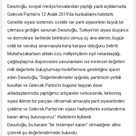
Davutoğlu, sosyal medya hesabından yaptığı yazılı açıklamada,
Gelecek Partisi'ni 12 Aralık 2019'da kurduklarını hatırlattı.
Genelde siyasi sistemin, özelde ise parti siyasetinin büyük bir
çıkmaza girdiğini savunan Davutoğlu, Türkiye'nin siyasi düşünce
ve demokrasi tarihinde belirleyici olmuş üç ana akımın, bugün
ciddi bir varoluş sınamasıyla karşı karşıya olduğunu belirtti.
Muhafazakarların ahlaki özü, milliyetçilerin eşit vatandaşlığı,
çağdaşlaşma düşüncesini savunanların ise evrensel değerleri
milli değerlerle buluşturmayı hedeflemesi gerektiğine işaret
eden Davutoğlu, "Değerlendirmeler ışığında, partimizin yetkili
kurulları ve Gelecek Partisi'ni bugüne taşıyan dava
arkadaşlarımızla yaptığımız istişareler neticesinde, kirlenmiş
siyasi iklimin bir parçası olmamak amacıyla parti siyasetinden
çekilme ve Gelecek Partisi'nin siyasi faaliyetlerini sonlandırma
kararı almış bulunuyoruz." ifadelerini kullandı.
Davutoğlu, bu kararın "bir teslimiyet kararı" olmadığının altını
çizerek şu değerlendirmede bulundu: