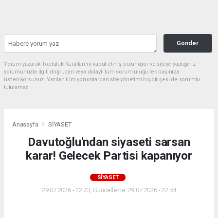
Gonder
Yorum yazarak Topluluk Kuralları’nı kabul etmiş bulunuyor ve siteye yaptığınız
yorumunuzla ilgili doğrudan veya dolaylı tüm sorumluluğu tek başınıza
üstleniyorsunuz. Yazılan tüm yorumlardan site yönetimi hiçbir şekilde sorumlu
tutulamaz.
Anasayfa
SİYASET
Davutoğlu'ndan siyaseti sarsan
karar! Gelecek Partisi kapanıyor
SİYASET
29.07.2026 - 22:23, Güncelleme: 29.07.2026 - 22:54