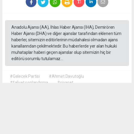
Anadolu Ajansı (AA), İhlas Haber Ajansı (İHA), Demirören
Haber Ajansı (DHA) ve diğer ajanslar tarafından eklenen tüm
haberler, sitemizin editörlerinin müdahalesi olmadan ajans
kanallarından çekilmektedir. Bu haberlerde yer alan hukuki
muhataplar haberi geçen ajanslar olup sitemizin hiç bir
editörü sorumlu tutulamaz...
#Gelecek Partisi
#Ahmet Davutoğlu
#faliyet sonlandırma
#siyaset
Okuyu Yorumları
(0)
Gonder