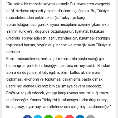
"Bu, ahlaki bir mesafe koyma kararıdır. Bu, siyasetten vazgeçiş
değil, herkese siyaseti yeniden düşünme çağrısıdır. Bu, Türkiye
mücadelesinden çekilmek değil, Türkiye'ye karşı
sorumluluğumuzu günlük siyasi hesapların üzerine çıkarmaktır.
Yarının Türkiye'si; düşünce özgürlüğünün, liyakatin, hukukun,
üretimin, sosyal adaletin, eşit vatandaşlığın, kurumsal etkinliğin,
toplumsal barışın, özgün düşüncenin ve stratejik aklın Türkiye'si
olmalıdır.
Bizim mücadelemiz, herhangi bir makamla başlamadığı gibi
herhangi bir parti tüzel kişiliğiyle de sona ermeyecektir. Bundan
sonra da düşünce, ahlak, eğitim, bilim, kültür, uluslararası
diplomasi, ekonomi ve toplumsal dayanışma başta olmak
üzere her alanda ülkemiz için çalışmaya devam edeceğiz.
Doğruyu teşvik edecek, yanlışa karşı uyarıcı sorumluluğumuzu
sürdüreceğiz. Yarının Türkiye'si kuruluncaya kadar düşünmeyi,
konuşmayı, uyarmayı ve milletimiz için çalışmayı sürdüreceğiz."