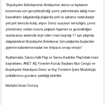
"Büyükşehir Belediyesinin Antalya'nın denizi ve kıyılarının
korunması için gerçekleştirdiği çevre yatırımlarıyla aldığı mavi
bayrakların dalgalandığı plajlarda yerli ve yabancı vatandaşlar
pırıl pırıl denizde kulaç atıyor. Deniz suyunun temizliğini, çevre
yönetimine verilen önemi, plajların hijyenini ve güvenilirliğini
uluslararası anlamda teyit eden mavi bayrağı 17 ayrı plajında
dalgalandıran Büyükşehir Belediyesi, tüm plajlarda duşlardan
giyinme kabinlerine kadar her ihtiyaca cevap veriyor."
Açıklamada, Sarısu Halk Plajı ve Sarısu Kadınlar Plajı'ndaki mavi
bayrakların, ANET AŞ Yönetim Kurulu Başkanı Nuri Cengiz ve
Büyükşehir Belediyesi Deniz ve Kıyı Yönetimi Şube Müdürlüğü
yetkililerince göndere çekildiği belirtildi.
Muhabir:Sinan Özmüş