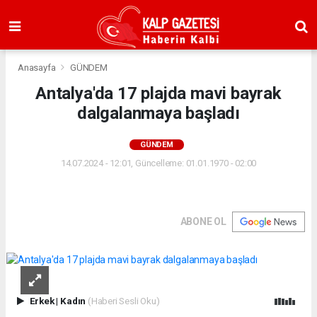
Anasayfa
GÜNDEM
Antalya'da 17 plajda mavi bayrak
dalgalanmaya başladı
GÜNDEM
14.07.2024 - 12:01, Güncelleme: 01.01.1970 - 02:00
ABONE OL
Erkek
|
Kadın
(Haberi Sesli Oku)