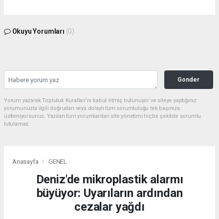
Okuyu Yorumları
(0)
Gonder
Yorum yazarak Topluluk Kuralları’nı kabul etmiş bulunuyor ve siteye yaptığınız
yorumunuzla ilgili doğrudan veya dolaylı tüm sorumluluğu tek başınıza
üstleniyorsunuz. Yazılan tüm yorumlardan site yönetimi hiçbir şekilde sorumlu
tutulamaz.
Anasayfa
GENEL
Deniz'de mikroplastik alarmı
büyüyor: Uyarıların ardından
cezalar yağdı