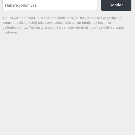
Gonder
Yorum yazarak Topluluk Kuralları’nı kabul etmiş bulunuyor ve siteye yaptığınız
yorumunuzla ilgili doğrudan veya dolaylı tüm sorumluluğu tek başınıza
üstleniyorsunuz. Yazılan tüm yorumlardan site yönetimi hiçbir şekilde sorumlu
tutulamaz.
Anasayfa
GÜNDEM
MEMUR DA İNSAN, İŞÇİ DE İNSAN
! NEDEN FARKLI İZİN ?
GÜNDEM
23.07.2026 - 16:19, Güncelleme: 23.07.2026 - 17:39
Aynı Acı, Aynı Sevinç; Peki Neden Farklı İzin
Hakları? Ülkemizde memurlar 657 sayılı Devlet