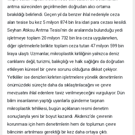
arıtma sürecinden geçirilmeden doğrudan alıcı ortama
bırakıldığı belirlendi. Geçen yıl da benzer ihlal nedeniyle ceza
alan tesise bu kez 5 milyon 874 bin lira idari para cezası kesildi.
Seyhan Atıksu Arıtma Tesisi'nin de aralarında bulunduğu yedi
işletmeye toplam 20 milyon 732 bin lira ceza uygulanırken,
diğer işletmelerle birlikte toplam ceza tutarı 47 milyon 599 bin
liraya ulaştı. Uzmanlar, mikroplastik kirliliğinin yalnızca deniz
canlılarını değil, turizmi, balıkçılığı ve halk sağlığını da doğrudan
etkileyen küresel bir çevre sorunu olduğuna dikkat çekiyor.
Yetkililer ise denizleri kirleten işletmelere yönelik denetimlerin
önümüzdeki süreçte daha da sıklaştırılacağını ve çevre
mevzuatını ihlal edenlere taviz verilmeyeceğini vurguluyor. Dün
bilim insanlarının yaptığı uyarılarla gündeme taşınan
mikroplastik tehlikesi, bugün açıklanan resmi denetim
sonuçlarıyla yeni bir boyut kazandı. Akdeniz'de çevrenin
korunması için hem denetimlerin hem de toplumun çevre
bilincinin artırılması gerektiği bir kez daha ortaya çıktı.