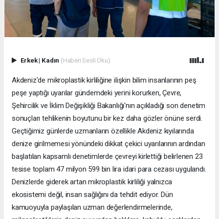
Erkek
|
Kadın
(Haberi Sesli Oku)
Akdeniz'de mikroplastik kirliliğine ilişkin bilim insanlarının peş
peşe yaptığı uyarılar gündemdeki yerini korurken, Çevre,
Şehircilik ve İklim Değişikliği Bakanlığı'nın açıkladığı son denetim
sonuçları tehlikenin boyutunu bir kez daha gözler önüne serdi.
Geçtiğimiz günlerde uzmanların özellikle Akdeniz kıyılarında
denize girilmemesi yönündeki dikkat çekici uyarılarının ardından
başlatılan kapsamlı denetimlerde çevreyi kirlettiği belirlenen 23
tesise toplam 47 milyon 599 bin lira idari para cezası uygulandı.
Denizlerde giderek artan mikroplastik kirliliği yalnızca
ekosistemi değil, insan sağlığını da tehdit ediyor. Dün
kamuoyuyla paylaşılan uzman değerlendirmelerinde,