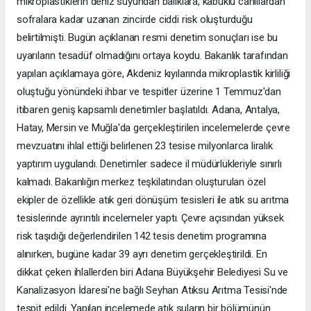
mikroplastiklerin deniz suyundan balıklara, kabuklu canlılardan
sofralara kadar uzanan zincirde ciddi risk oluşturduğu
belirtilmişti. Bugün açıklanan resmi denetim sonuçları ise bu
uyarıların tesadüf olmadığını ortaya koydu. Bakanlık tarafından
yapılan açıklamaya göre, Akdeniz kıyılarında mikroplastik kirliliği
oluştuğu yönündeki ihbar ve tespitler üzerine 1 Temmuz'dan
itibaren geniş kapsamlı denetimler başlatıldı. Adana, Antalya,
Hatay, Mersin ve Muğla'da gerçekleştirilen incelemelerde çevre
mevzuatını ihlal ettiği belirlenen 23 tesise milyonlarca liralık
yaptırım uygulandı. Denetimler sadece il müdürlükleriyle sınırlı
kalmadı. Bakanlığın merkez teşkilatından oluşturulan özel
ekipler de özellikle atık geri dönüşüm tesisleri ile atık su arıtma
tesislerinde ayrıntılı incelemeler yaptı. Çevre açısından yüksek
risk taşıdığı değerlendirilen 142 tesis denetim programına
alınırken, bugüne kadar 39 ayrı denetim gerçekleştirildi. En
dikkat çeken ihlallerden biri Adana Büyükşehir Belediyesi Su ve
Kanalizasyon İdaresi'ne bağlı Seyhan Atıksu Arıtma Tesisi'nde
tespit edildi. Yapılan incelemede atık suların bir bölümünün