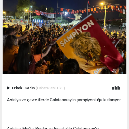
Erkek
|
Kadın
(Haberi Sesli Oku)
Antalya ve çevre illerde Galatasaray'ın şampiyonluğu kutlanıyor
Antalya, Muğla, Burdur ve Isparta'da Galatasaray'ın