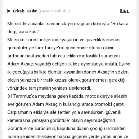
Erkek
|
Kadın
(Haberi Sesli Oku)
Mersin'de vicdanları sarsan olayın mağduru konuştu: "Bu kaza
değil, cana kast"
Mersin'in Toroslar ilçesinde yaşanan ve güvenlik kamerası
görüntüleriyle tüm Türkiye'nin gündemine oturan olayın
ardından hastaneden taburcu edilen motosiklet sürücüsü
Adem Aksaç, yaşadığı dehşeti ilk kez ayrıntılarıyla anlattı. Eşi ve
iki çocuğuyla birlikte ölümün kıyısından dönen Aksaç'ın sözleri,
olayın yalnızca bir trafik kazası olarak görülmemesi gerektiği
yönündeki tartışmaları yeniden alevlendirdi.
31 Temmuz'da meydana gelen kazada, motosikletiyle ailesini
eve götüren Adem Aksaç'ın kullandığı araca otomobil çarptı.
Çarpışmanın etkisiyle aile fertleri yola savrulurken, güvenlik
kamerasına yansıyan görüntüler olayın seyrini değiştirdi.
Görüntülerde sürücünün, kaputuna düşen çocuğu indirdikten
sonra yeniden direksiyon başına geçerek yerde yatan anne ve