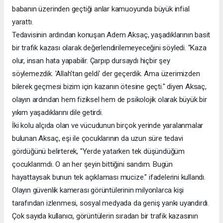
babanın üzerinden geçtiği anlar kamuoyunda büyük infial
yarattı.
Tedavisinin ardından konuşan Adem Aksaç, yaşadıklarının basit
bir trafik kazası olarak değerlendirilemeyeceğini söyledi. "Kaza
olur, insan hata yapabilir. Çarpıp dursaydı hiçbir şey
söylemezdik. 'Allah'tan geldi' der geçerdik. Ama üzerimizden
bilerek geçmesi bizim için kazanın ötesine geçti." diyen Aksaç,
olayın ardından hem fiziksel hem de psikolojik olarak büyük bir
yıkım yaşadıklarını dile getirdi.
İki kolu alçıda olan ve vücudunun birçok yerinde yaralanmalar
bulunan Aksaç, eşi ile çocuklarının da uzun süre tedavi
gördüğünü belirterek, "Yerde yatarken tek düşündüğüm
çocuklarımdı. O an her şeyin bittiğini sandım. Bugün
hayattaysak bunun tek açıklaması mucize." ifadelerini kullandı.
Olayın güvenlik kamerası görüntülerinin milyonlarca kişi
tarafından izlenmesi, sosyal medyada da geniş yankı uyandırdı.
Çok sayıda kullanıcı, görüntülerin sıradan bir trafik kazasının