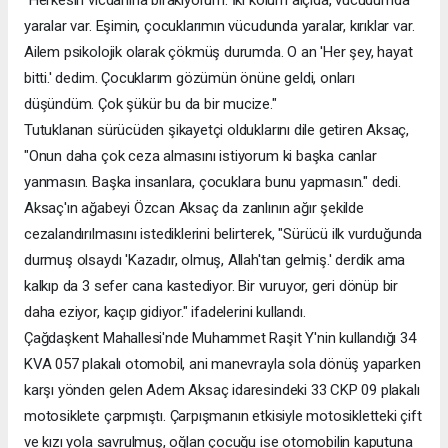
"Herkesin vicdanına bırakıyorum. İki kolum alçıda, vücudumda
yaralar var. Eşimin, çocuklarımın vücudunda yaralar, kırıklar var.
Ailem psikolojik olarak çökmüş durumda. O an 'Her şey, hayat
bitti.' dedim. Çocuklarım gözümün önüne geldi, onları
düşündüm. Çok şükür bu da bir mucize."
Tutuklanan sürücüden şikayetçi olduklarını dile getiren Aksaç,
"Onun daha çok ceza almasını istiyorum ki başka canlar
yanmasın. Başka insanlara, çocuklara bunu yapmasın." dedi.
Aksaç'ın ağabeyi Özcan Aksaç da zanlının ağır şekilde
cezalandırılmasını istediklerini belirterek, "Sürücü ilk vurduğunda
durmuş olsaydı 'Kazadır, olmuş, Allah'tan gelmiş.' derdik ama
kalkıp da 3 sefer cana kastediyor. Bir vuruyor, geri dönüp bir
daha eziyor, kaçıp gidiyor." ifadelerini kullandı.
Çağdaşkent Mahallesi'nde Muhammet Raşit Y'nin kullandığı 34
KVA 057 plakalı otomobil, ani manevrayla sola dönüş yaparken
karşı yönden gelen Adem Aksaç idaresindeki 33 CKP 09 plakalı
motosiklete çarpmıştı. Çarpışmanın etkisiyle motosikletteki çift
ve kızı yola savrulmuş, oğlan çocuğu ise otomobilin kaputuna