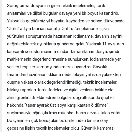
Soruşturma dosyasına giren teknik incelemeler, tanık
anlatımları ve dijital bulgular davaya yeni bir boyut kazandırdı.
Yalova'da geçtiğimiz yıl hayatını kaybeden ve sahne dünyasında
"Güllü" adıyla tanınan sanatçı Gül Tut'un ölümüne ilişkin
yürütülen soruşturmada hazırlanan iddianame, davanın seyrini
değiştirebilecek ayrıntılarla gündeme geldi. Yaklaşık 11 ay süren
kapsamlı soruşturmanın ardından tamamlanan dosya, şimdi
mahkemenin değerlendirmesine sunulurken, iddianamede yer
verilen tespitler kamuoyunda merak uyandırdı. Savcılık
tarafından hazırlanan iddianamede, olayın yalnızca yüksekten
düşme vakası olarak değerlendirilmediği, teknik incelemeler,
bilirkişi raporları, tanık ifadeleri ve dijital verilerin birlikte ele
alındığı belirtildi. Elde edilen bulgular doğrultusunda şüpheli
hakkında "tasarlayarak üst soya karşı kasten öldürme"
suçlamasıyla ağırlaştırılmış müebbet hapis cezası talep edildi.
Dosyanın en çok konuşulan bölümlerinden biri ise olay
gecesine ilişkin teknik incelemeler oldu. Güvenlik kamerası