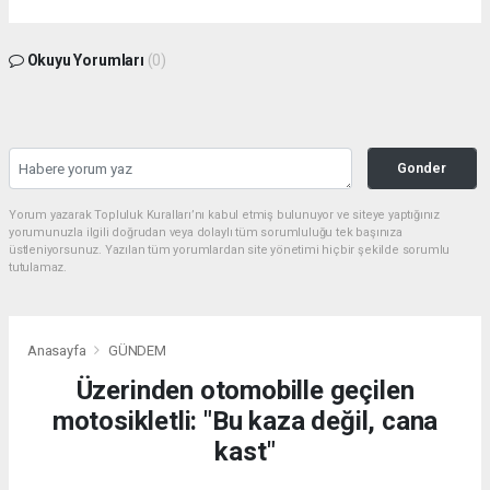
Okuyu Yorumları
(0)
Gonder
Yorum yazarak Topluluk Kuralları’nı kabul etmiş bulunuyor ve siteye yaptığınız
yorumunuzla ilgili doğrudan veya dolaylı tüm sorumluluğu tek başınıza
üstleniyorsunuz. Yazılan tüm yorumlardan site yönetimi hiçbir şekilde sorumlu
tutulamaz.
Anasayfa
GÜNDEM
Üzerinden otomobille geçilen
motosikletli: "Bu kaza değil, cana
kast"