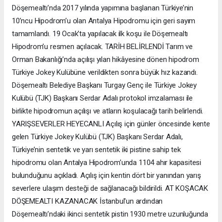
Döşemealtı’nda 2017 yılında yapımına başlanan Türkiye’nin
10’ncu Hipodrom’u olan Antalya Hipodromu için geri sayım
tamamlandı. 19 Ocak’ta yapılacak ilk koşu ile Döşemealtı
Hipodrom’u resmen açılacak. TARİH BELİRLENDİ Tarım ve
Orman Bakanlığı’nda açılışı yılan hikâyesine dönen hipodrom
Türkiye Jokey Kulübüne verildikten sonra büyük hız kazandı.
Döşemealtı Belediye Başkanı Turgay Genç ile Türkiye Jokey
Kulübü (TJK) Başkanı Serdar Adalı protokol imzalaması ile
birlikte hipodromun açılışı ve atların koşulacağı tarih belirlendi.
YARIŞSEVERLER HEYECANLI Açılış için günler öncesinde kente
gelen Türkiye Jokey Kulübü (TJK) Başkanı Serdar Adalı,
Türkiye’nin sentetik ve yarı sentetik iki pistine sahip tek
hipodromu olan Antalya Hipodrom’unda 1104 ahır kapasitesi
bulunduğunu açıkladı. Açılış için kentin dört bir yanından yarış
severlere ulaşım desteği de sağlanacağı bildirildi. AT KOŞACAK
DÖŞEMEALTI KAZANACAK İstanbul'un ardından
Döşemealtı’ndaki ikinci sentetik pistin 1930 metre uzunluğunda