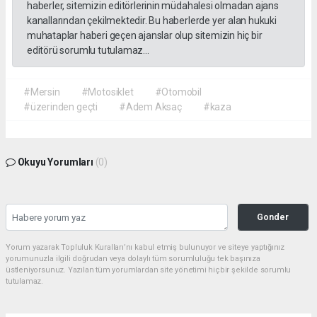
haberler, sitemizin editörlerinin müdahalesi olmadan ajans
kanallarından çekilmektedir. Bu haberlerde yer alan hukuki
muhataplar haberi geçen ajanslar olup sitemizin hiç bir
editörü sorumlu tutulamaz...
#Mersin
#Motosiklet
#Otomobil
#üzerinden geçti
#Adem Aksaç
#kaza
Okuyu Yorumları
(0)
Gonder
Yorum yazarak Topluluk Kuralları’nı kabul etmiş bulunuyor ve siteye yaptığınız
yorumunuzla ilgili doğrudan veya dolaylı tüm sorumluluğu tek başınıza
üstleniyorsunuz. Yazılan tüm yorumlardan site yönetimi hiçbir şekilde sorumlu
tutulamaz.