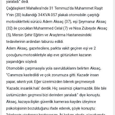
yaraladı." dedi.
Çağdaşkent Mahallesi'nde 31 Temmuz'da Muhammet Raşit
Y'nin (20) kullandığı 34 KVA 057 plakalı otomobilin çarptığı
motosikletteki sürücü Adem Aksaç (37), eşi Şeymanur Aksaç
(32) ile çocukları Muhammed Celal (7) ve Nisa Zübeyde Aksaç
(5), Mersin Şehir Eğitim ve Araştırma Hastanesindeki
tedavilerinin ardından taburcu edildi.
Adem Aksaç, gazetecilere, parkta vakit geçiren eşi ve 2
çocuğunu motosikletiyle alıp eve götürürken kazanın
yaşandığını söyledi.
Otomobilin çarpmasıyla yola savrulduklarını belirten Aksaç,
"Canımıza kastedildi ve çok zorumuza gitti. Kazadır insan
yapar, sıkıntı yok. Eğer üzerimizden bilerek geçmeseydi
'Kazadır, insanlık hali.' derdik. Hiç sesimizi çıkarmazdık. Bile bile
üstümüzden geçmesi bizi derinden yaraladı." diye konuştu.
Aksaç, kazaya ilişkin güvenlik kamerası kaydını izleyince
psikolojisinin bozulduğunu ifade ederek, şöyle konuştu: