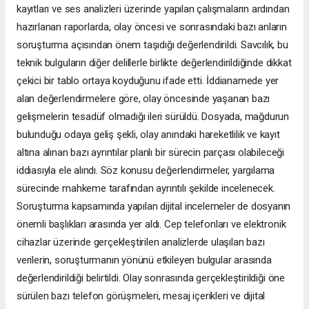
kayıtları ve ses analizleri üzerinde yapılan çalışmaların ardından
hazırlanan raporlarda, olay öncesi ve sonrasındaki bazı anların
soruşturma açısından önem taşıdığı değerlendirildi. Savcılık, bu
teknik bulguların diğer delillerle birlikte değerlendirildiğinde dikkat
çekici bir tablo ortaya koyduğunu ifade etti. İddianamede yer
alan değerlendirmelere göre, olay öncesinde yaşanan bazı
gelişmelerin tesadüf olmadığı ileri sürüldü. Dosyada, mağdurun
bulunduğu odaya geliş şekli, olay anındaki hareketlilik ve kayıt
altına alınan bazı ayrıntılar planlı bir sürecin parçası olabileceği
iddiasıyla ele alındı. Söz konusu değerlendirmeler, yargılama
sürecinde mahkeme tarafından ayrıntılı şekilde incelenecek.
Soruşturma kapsamında yapılan dijital incelemeler de dosyanın
önemli başlıkları arasında yer aldı. Cep telefonları ve elektronik
cihazlar üzerinde gerçekleştirilen analizlerde ulaşılan bazı
verilerin, soruşturmanın yönünü etkileyen bulgular arasında
değerlendirildiği belirtildi. Olay sonrasında gerçekleştirildiği öne
sürülen bazı telefon görüşmeleri, mesaj içerikleri ve dijital