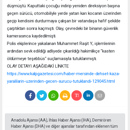
düşmüştü. Kaputtaki çocuğu indirip yeniden direksiyon başına
geçen sürücü, otomobiliyle yerde yatan karı kocanın üzerinden
geçip kendisini durdurmaya çalışan bir vatandaşa hafif şekilde
çarptıktan sonra kaçmıştı. Olay, çevredeki bir binanın güvenlik
kamerasınca kaydedilmişti.
Polis ekiplerince yakalanan Muhammet Raşit Y., işlemlerinin
ardından sevk edildiği adliyede çıkarıldığı hakimlikçe "kasten
öldürmeye teşebbüs" suçlamasıyla tutuklanmıştı.
OLAY DETAYI AŞAĞIDAKİ LİNKTE
https://www.kalpgazetesi.com/haber-mersinde-dehset-kaza-
yaralilarin-uzerinden-gecen-surucu-tutuklandi-129045.html
Anadolu Ajansı (AA), İhlas Haber Ajansı (İHA), Demirören
Haber Ajansı (DHA) ve diğer ajanslar tarafından eklenen tüm