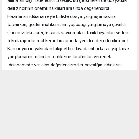
altına alındığı ifade edildi. Savcılık, bu gelişmeleri de dosyadaki
delil zincirinin önemli halkaları arasında değerlendirdi.
Hazırlanan iddianameyle birlikte dosya yargı aşamasına
taşınırken, gözler mahkemenin yapacağı yargılamaya çevrildi.
Önümüzdeki süreçte sanık savunmaları, tanık beyanları ve tüm
teknik raporlar mahkeme huzurunda yeniden değerlendirilecek.
Kamuoyunun yakından takip ettiği davada nihai karar, yapılacak
yargılamanın ardından mahkeme tarafından verilecek.
İddianamede yer alan değerlendirmeler savcılığın iddialarını
içeriyor. Dosyaya ilişkin nihai hukuki değerlendirme ise
yargılama sonunda mahkemenin vereceği kararla kesinleşecek.
Anadolu Ajansı (AA), İhlas Haber Ajansı (İHA), Demirören
Haber Ajansı (DHA) ve diğer ajanslar tarafından eklenen tüm