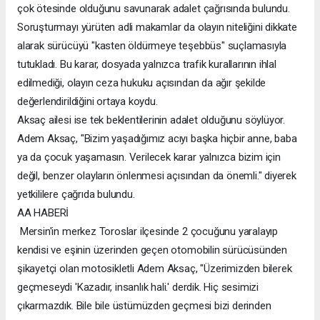
çok ötesinde olduğunu savunarak adalet çağrısında bulundu.
Soruşturmayı yürüten adli makamlar da olayın niteliğini dikkate
alarak sürücüyü "kasten öldürmeye teşebbüs" suçlamasıyla
tutukladı. Bu karar, dosyada yalnızca trafik kurallarının ihlal
edilmediği, olayın ceza hukuku açısından da ağır şekilde
değerlendirildiğini ortaya koydu.
Aksaç ailesi ise tek beklentilerinin adalet olduğunu söylüyor.
Adem Aksaç, "Bizim yaşadığımız acıyı başka hiçbir anne, baba
ya da çocuk yaşamasın. Verilecek karar yalnızca bizim için
değil, benzer olayların önlenmesi açısından da önemli." diyerek
yetkililere çağrıda bulundu.
AA HABERİ
Mersin'in merkez Toroslar ilçesinde 2 çocuğunu yaralayıp
kendisi ve eşinin üzerinden geçen otomobilin sürücüsünden
şikayetçi olan motosikletli Adem Aksaç, "Üzerimizden bilerek
geçmeseydi 'Kazadır, insanlık hali.' derdik. Hiç sesimizi
çıkarmazdık. Bile bile üstümüzden geçmesi bizi derinden