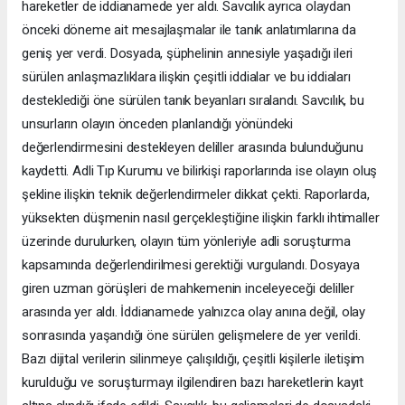
hareketler de iddianamede yer aldı. Savcılık ayrıca olaydan
önceki döneme ait mesajlaşmalar ile tanık anlatımlarına da
geniş yer verdi. Dosyada, şüphelinin annesiyle yaşadığı ileri
sürülen anlaşmazlıklara ilişkin çeşitli iddialar ve bu iddiaları
desteklediği öne sürülen tanık beyanları sıralandı. Savcılık, bu
unsurların olayın önceden planlandığı yönündeki
değerlendirmesini destekleyen deliller arasında bulunduğunu
kaydetti. Adli Tıp Kurumu ve bilirkişi raporlarında ise olayın oluş
şekline ilişkin teknik değerlendirmeler dikkat çekti. Raporlarda,
yüksekten düşmenin nasıl gerçekleştiğine ilişkin farklı ihtimaller
üzerinde durulurken, olayın tüm yönleriyle adli soruşturma
kapsamında değerlendirilmesi gerektiği vurgulandı. Dosyaya
giren uzman görüşleri de mahkemenin inceleyeceği deliller
arasında yer aldı. İddianamede yalnızca olay anına değil, olay
sonrasında yaşandığı öne sürülen gelişmelere de yer verildi.
Bazı dijital verilerin silinmeye çalışıldığı, çeşitli kişilerle iletişim
kurulduğu ve soruşturmayı ilgilendiren bazı hareketlerin kayıt