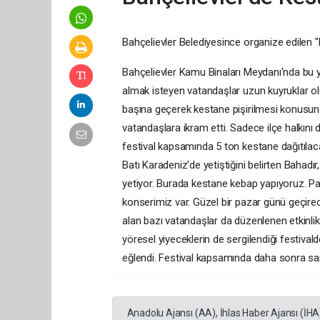
Bahçelievler Belediyesince organize edilen "
Bahçelievler Kamu Binaları Meydanı'nda bu yı
almak isteyen vatandaşlar uzun kuyruklar ol
başına geçerek kestane pişirilmesi konusunda
vatandaşlara ikram etti. Sadece ilçe halkını d
festival kapsamında 5 ton kestane dağıtıla
Batı Karadeniz'de yetiştiğini belirten Bahadır
yetiyor. Burada kestane kebap yapıyoruz. 
konserimiz var. Güzel bir pazar günü geçire
alan bazı vatandaşlar da düzenlenen etkinlikt
yöresel yiyeceklerin de sergilendiği festiva
eğlendi. Festival kapsamında daha sonra san
Anadolu Ajansı (AA), İhlas Haber Ajansı (İHA