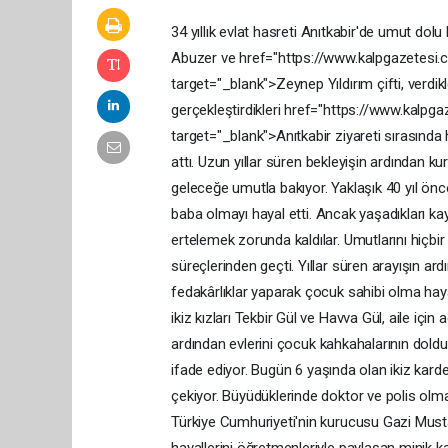
34
yıllık
evlat
hasreti
Anıtkabir'de
umut
dolu
Abuzer
ve
href="https://www.kalpgazetes
target="_blank">Zeynep
Yıldırım
çifti,
verdik
gerçekleştirdikleri
href="https://www.kalpga
target="_blank">Anıtkabir
ziyareti
sırasında
attı.
Uzun
yıllar
süren
bekleyişin
ardından
kur
geleceğe
umutla
bakıyor.
Yaklaşık
40
yıl
ön
baba
olmayı
hayal
etti.
Ancak
yaşadıkları
ka
ertelemek
zorunda
kaldılar.
Umutlarını
hiçbi
süreçlerinden
geçti.
Yıllar
süren
arayışın
ard
fedakârlıklar
yaparak
çocuk
sahibi
olma
hay
ikiz
kızları
Tekbir
Gül
ve
Havva
Gül,
aile
için
a
ardından
evlerini
çocuk
kahkahalarının
dold
ifade
ediyor.
Bugün
6
yaşında
olan
ikiz
kard
çekiyor.
Büyüdüklerinde
doktor
ve
polis
olm
Türkiye
Cumhuriyeti'nin
kurucusu
Gazi
Must
hayallerini
öğretmenleriyle
paylaşan
minik
k