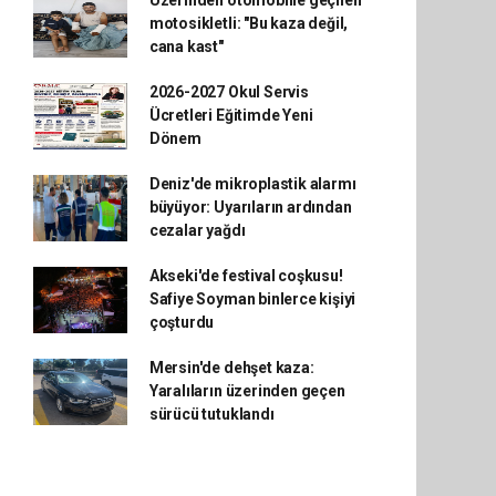
Üzerinden otomobille geçilen
motosikletli: "Bu kaza değil,
cana kast"
2026-2027 Okul Servis
Ücretleri Eğitimde Yeni
Dönem
Deniz'de mikroplastik alarmı
büyüyor: Uyarıların ardından
cezalar yağdı
Akseki'de festival coşkusu!
Safiye Soyman binlerce kişiyi
çoşturdu
Mersin'de dehşet kaza:
Yaralıların üzerinden geçen
sürücü tutuklandı