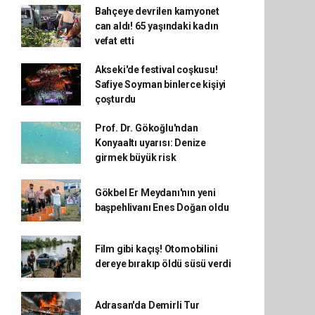
Bahçeye devrilen kamyonet
can aldı! 65 yaşındaki kadın
vefat etti
Akseki'de festival coşkusu!
Safiye Soyman binlerce kişiyi
çoşturdu
Prof. Dr. Gökoğlu'ndan
Konyaaltı uyarısı: Denize
girmek büyük risk
Gökbel Er Meydanı'nın yeni
başpehlivanı Enes Doğan oldu
Film gibi kaçış! Otomobilini
dereye bırakıp öldü süsü verdi
Adrasan'da Demirli Tur