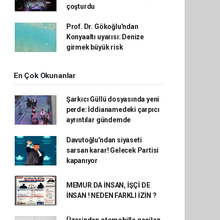
çoşturdu
Prof. Dr. Gökoğlu'ndan
Konyaaltı uyarısı: Denize
girmek büyük risk
En Çok Okunanlar
Şarkıcı Güllü dosyasında yeni
perde: İddianamedeki çarpıcı
ayrıntılar gündemde
Davutoğlu'ndan siyaseti
sarsan karar! Gelecek Partisi
kapanıyor
MEMUR DA İNSAN, İŞÇİ DE
İNSAN ! NEDEN FARKLI İZİN ?