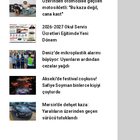
Üzerinden otomobille geçilen
motosikletli: "Bu kaza değil,
cana kast"
2026-2027 Okul Servis
Ücretleri Eğitimde Yeni
Dönem
Deniz'de mikroplastik alarmı
büyüyor: Uyarıların ardından
cezalar yağdı
Akseki'de festival coşkusu!
Safiye Soyman binlerce kişiyi
çoşturdu
Mersin'de dehşet kaza:
Yaralıların üzerinden geçen
sürücü tutuklandı