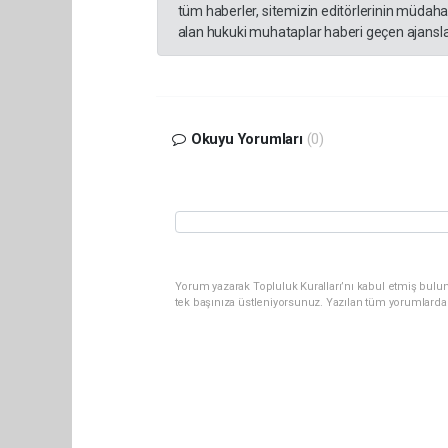
tüm haberler, sitemizin editörlerinin müdaha
alan hukuki muhataplar haberi geçen ajanslar
Okuyu Yorumları
(0)
Yorum yazarak Topluluk Kuralları’nı kabul etmiş bulun
tek başınıza üstleniyorsunuz. Yazılan tüm yorumlarda