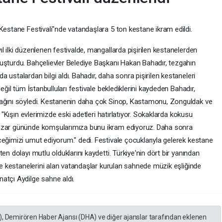
Kestane Festivali"nde vatandaşlara 5 ton kestane ikram edildi.
l ilki düzenlenen festivalde, mangallarda pişirilen kestanelerden
uşturdu. Bahçelievler Belediye Başkanı Hakan Bahadır, tezgahın
 ustalardan bilgi aldı. Bahadır, daha sonra pişirilen kestaneleri
eğil tüm İstanbulluları festivale beklediklerini kaydeden Bahadır,
cağını söyledi. Kestanenin daha çok Sinop, Kastamonu, Zonguldak ve
, "Kışın evlerimizde eski adetleri hatırlatıyor. Sokaklarda kokusu
Pazar gününde komşularımıza bunu ikram ediyoruz. Daha sonra
ceğimizi umut ediyorum." dedi. Festivale çocuklarıyla gelerek kestane
en dolayı mutlu olduklarını kaydetti. Türkiye'nin dört bir yanından
lde kestanelerini alan vatandaşlar kurulan sahnede müzik eşliğinde
atçı Aydilge sahne aldı.
), Demirören Haber Ajansı (DHA) ve diğer ajanslar tarafından eklenen