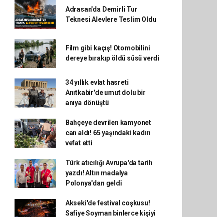
Adrasan'da Demirli Tur
Teknesi Alevlere Teslim Oldu
Film gibi kaçış! Otomobilini
dereye bırakıp öldü süsü verdi
34 yıllık evlat hasreti
Anıtkabir'de umut dolu bir
anıya dönüştü
Bahçeye devrilen kamyonet
can aldı! 65 yaşındaki kadın
vefat etti
Türk atıcılığı Avrupa'da tarih
yazdı! Altın madalya
Polonya'dan geldi
Akseki'de festival coşkusu!
Safiye Soyman binlerce kişiyi