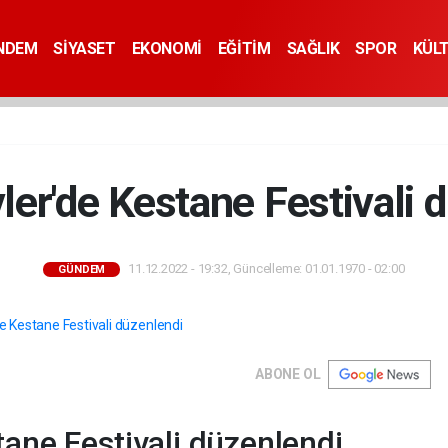
NDEM
SİYASET
EKONOMİ
EĞİTİM
SAĞLIK
SPOR
KÜL
ler'de Kestane Festivali 
11.12.2022 - 19:32, Güncelleme: 01.01.1970 - 02:00
GÜNDEM
ABONE OL
tane Festivali düzenlendi