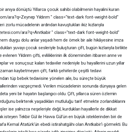
bir
anıya
dönüştü
Yıllarca
çocuk
sahibi
olabilmenin
hayalini
kuran
i.com/ara?q=Zeynep
Yıldırım
"
class="text-dark
font-weight-bold"
leri
zorlu
mücadelenin
ardından
kavuştukları
ikiz
kızlarıyla
zetesi.com/ara?q=Anıtkabir
"
class="text-dark
font-weight-bold"
hem
duygu
dolu
anlar
yaşadı
hem
de
örnek
bir
aile
hikâyesine
imza
dukları
yuvayı
çocuk
sesleriyle
buluşturan
çift,
bugün
kızlarıyla
birlikte
ce
evlenen
Yıldırım
çifti,
evliliklerinin
ilk
döneminden
itibaren
anne
ve
yıplar
ve
sonuçsuz
kalan
tedaviler
nedeniyle
bu
hayallerini
uzun
yıllar
r
zaman
kaybetmeyen
çift,
farklı
şehirlerde
çeşitli
tedavi
ından
tüp
bebek
tedavisine
yönelen
aile,
bu
süreçte
büyük
allerinden
vazgeçmedi.
Verilen
mücadelenin
sonunda
dünyaya
gelen
deta
yeni
bir
hayatın
başlangıcı
oldu.
Çift,
yıllarca
süren
özlemin
urduğunu
belirterek
yaşadıkları
mutluluğu
tarif
etmekte
zorlandıklarını
eşler
ise
yalnızca
neşeleriyle
değil,
kurdukları
hayallerle
de
dikkat
ak
isteyen
Tekbir
Gül
ile
Havva
Gül'ün
en
büyük
isteklerinden
biri
de
afa
Kemal
Atatürk'ün
ebedi
istirahatgâhı
olan
Anıtkabir'i
görmekti.
Bu
ardeşlerin
isteği
kısa
sürede
iyilik
zincirine
dönüştü.
Ailenin
maddi