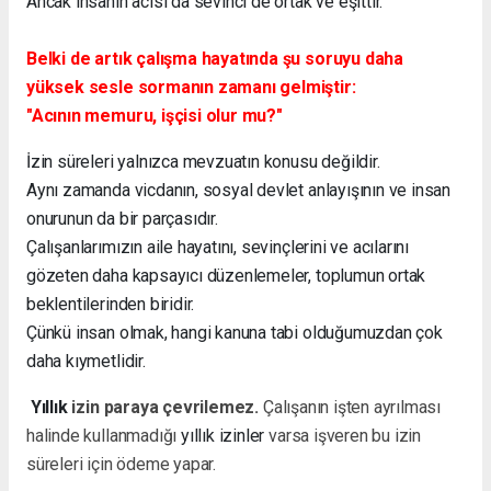
Ancak insanın acısı da sevinci de ortak ve eşittir.
Belki de artık çalışma hayatında şu soruyu daha
yüksek sesle sormanın zamanı gelmiştir:
"Acının memuru, işçisi olur mu?"
İzin süreleri yalnızca mevzuatın konusu değildir.
Aynı zamanda vicdanın, sosyal devlet anlayışının ve insan
onurunun da bir parçasıdır.
Çalışanlarımızın aile hayatını, sevinçlerini ve acılarını
gözeten daha kapsayıcı düzenlemeler, toplumun ortak
beklentilerinden biridir.
Çünkü insan olmak, hangi kanuna tabi olduğumuzdan çok
daha kıymetlidir.
Yıllık
izin paraya çevrilemez.
Çalışanın işten ayrılması
halinde kullanmadığı
yıllık izinler
varsa işveren bu izin
süreleri için ödeme yapar.