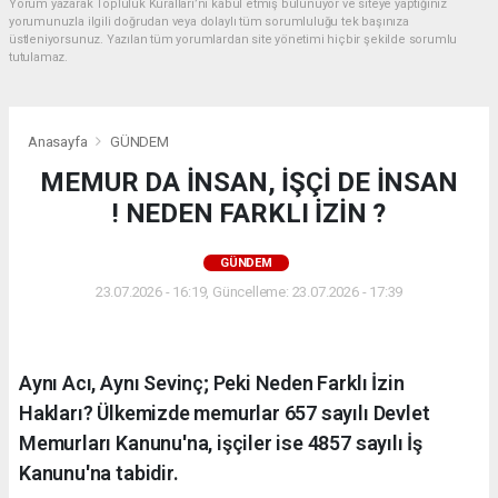
Yorum yazarak Topluluk Kuralları’nı kabul etmiş bulunuyor ve siteye yaptığınız
yorumunuzla ilgili doğrudan veya dolaylı tüm sorumluluğu tek başınıza
üstleniyorsunuz. Yazılan tüm yorumlardan site yönetimi hiçbir şekilde sorumlu
tutulamaz.
Anasayfa
GÜNDEM
MEMUR DA İNSAN, İŞÇİ DE İNSAN
! NEDEN FARKLI İZİN ?
GÜNDEM
23.07.2026 - 16:19, Güncelleme: 23.07.2026 - 17:39
Aynı Acı, Aynı Sevinç; Peki Neden Farklı İzin
Hakları? Ülkemizde memurlar 657 sayılı Devlet
Memurları Kanunu'na, işçiler ise 4857 sayılı İş
Kanunu'na tabidir.