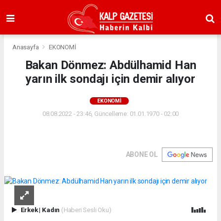
Anasayfa
EKONOMİ
Bakan Dönmez: Abdülhamid Han
yarın ilk sondajı için demir alıyor
EKONOMİ
08.08.2022 - 23:46, Güncelleme: 01.01.1970 - 02:00
ABONE OL
Erkek
|
Kadın
(Haberi Sesli Oku)