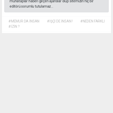
muhataplar haberi geçen ajanslar olup sitemizin hiç bir
editörü sorumlu tutulamaz...
#MEMUR DA İNSAN
#İŞÇİ DE İNSAN !
#NEDEN FARKLI
#İZİN ?
Dilber KÖSE
dilber@kalpgazetesi.com
Okuyu Yorumları
(0)
Gonder