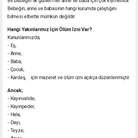
Bir bebeğin ilk günleri her anne ve baba için çok kıymetlidir.
Bebeğin, anne ve babasının hangi kurumda çalıştığını
bilmesi elbette mümkün değildir.
Hangi Yakınlarımız İçin Ölüm İzni Var?
Kanunlarımızda;
- Eş,
- Anne,
- Baba,
- Çocuk,
- Kardeş, için mazeret ve ölüm izni açıkça düzenlenmiştir.
Ancak;
- Kayınvalide,
- Kayınpeder,
- Hala,
- Dayı,
- Teyze,