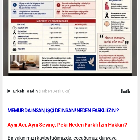
Erkek
|
Kadın
(Haberi Sesli Oku)
MEMUR DA İNSAN, İŞÇİ DE İNSAN ! NEDEN FARKLI İZİN ?
Aynı Acı, Aynı Sevinç; Peki Neden Farklı İzin Hakları?
Bir yakınımızı kaybettiğimizde, çocuğumuz dünyaya