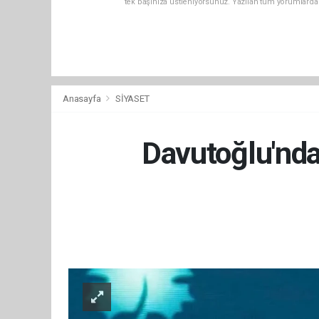
tek başınıza üstleniyorsunuz. Yazılan tüm yorumlarda
Anasayfa
SİYASET
Davutoğlu'nda