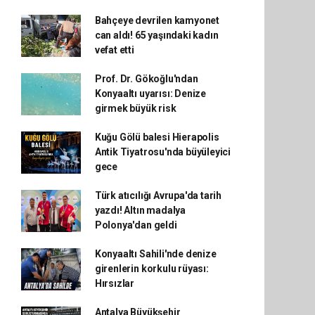
Bahçeye devrilen kamyonet
can aldı! 65 yaşındaki kadın
vefat etti
Prof. Dr. Gökoğlu'ndan
Konyaaltı uyarısı: Denize
girmek büyük risk
Kuğu Gölü balesi Hierapolis
Antik Tiyatrosu'nda büyüleyici
gece
Türk atıcılığı Avrupa'da tarih
yazdı! Altın madalya
Polonya'dan geldi
Konyaaltı Sahili'nde denize
girenlerin korkulu rüyası:
Hırsızlar
Antalya Büyükşehir