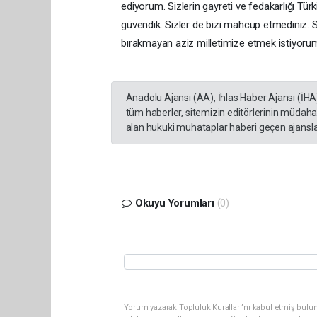
ediyorum. Sizlerin gayreti ve fedakarlığı Tür
güvendik. Sizler de bizi mahcup etmediniz. So
bırakmayan aziz milletimize etmek istiyorum.
Anadolu Ajansı (AA), İhlas Haber Ajansı (İHA
tüm haberler, sitemizin editörlerinin müdaha
alan hukuki muhataplar haberi geçen ajanslar
Okuyu Yorumları
(0)
Yorum yazarak Topluluk Kuralları’nı kabul etmiş bulun