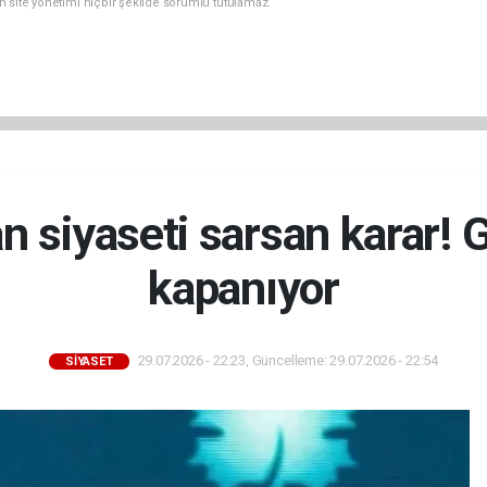
n site yönetimi hiçbir şekilde sorumlu tutulamaz.
n siyaseti sarsan karar! G
kapanıyor
29.07.2026 - 22:23, Güncelleme: 29.07.2026 - 22:54
SİYASET