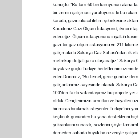
konuştu: "Bu tam 60 bin kamyonun alana ta
bir zemin çalışması yürütüyoruz ki bu rakam
karada, gazın ulusal iletim şebekesine aktarıl
Karadeniz Gazı Ölçüm İstasyonu', ikinci etap
edeceğiz. Ölçüm istasyonunu inşallah kasım
gazı, bir gaz ölçüm istasyonu ve 211 kilomet
çalışmalarla Sakarya Gaz Sahası'ndan ilk et
metreküp doğal gaza ulaşacağız." Sakarya G
büyük ve güçlü Türkiye hedeflerinin üzerinde
eden Dönmez, "Bu temel, gece gündüz demede
çalışanlarımız sayesinde olacak. Sakarya G
100'den fazla vatandaşımız bu projede yer a
olduk. Gençlerimizin umutları ve hayalleri üze
bir miras bırakmak isteyenler Türkiye'nin ya
keşfin ilk gününden bu yana desteklerini 
şükranlarını sunarak, sözlerini şöyle tamamla
demeden sahada büyük bir özveriyle çalışan 