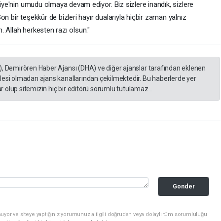
kiye'nin umudu olmaya devam ediyor. Biz sizlere inandık, sizlere
n bir teşekkür de bizleri hayır dualarıyla hiçbir zaman yalnız
 Allah herkesten razı olsun."
), Demirören Haber Ajansı (DHA) ve diğer ajanslar tarafından eklenen
lesi olmadan ajans kanallarından çekilmektedir. Bu haberlerde yer
 olup sitemizin hiç bir editörü sorumlu tutulamaz...
Gonder
uyor ve siteye yaptığınız yorumunuzla ilgili doğrudan veya dolaylı tüm sorumluluğu