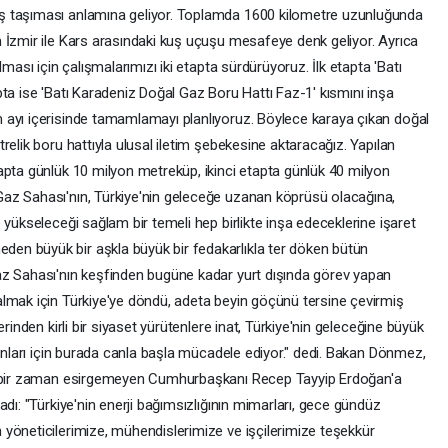
ş taşıması anlamına geliyor. Toplamda 1600 kilometre uzunluğunda
 İzmir ile Kars arasındaki kuş uçuşu mesafeye denk geliyor. Ayrıca
ması için çalışmalarımızı iki etapta sürdürüyoruz. İlk etapta 'Batı
ta ise 'Batı Karadeniz Doğal Gaz Boru Hattı Faz-1' kısmını inşa
 ayı içerisinde tamamlamayı planlıyoruz. Böylece karaya çıkan doğal
relik boru hattıyla ulusal iletim şebekesine aktaracağız. Yapılan
apta günlük 10 milyon metreküp, ikinci etapta günlük 40 milyon
az Sahası'nın, Türkiye'nin geleceğe uzanan köprüsü olacağına,
 yükseleceği sağlam bir temeli hep birlikte inşa edeceklerine işaret
n büyük bir aşkla büyük bir fedakarlıkla ter döken bütün
az Sahası'nın keşfinden bugüne kadar yurt dışında görev yapan
lmak için Türkiye'ye döndü, adeta beyin göçünü tersine çevirmiş
rinden kirli bir siyaset yürütenlere inat, Türkiye'nin geleceğine büyük
rınları için burada canla başla mücadele ediyor." dedi. Bakan Dönmez,
hiçbir zaman esirgemeyen Cumhurbaşkanı Recep Tayyip Erdoğan'a
dı: "Türkiye'nin enerji bağımsızlığının mimarları, gece gündüz
yöneticilerimize, mühendislerimize ve işçilerimize teşekkür