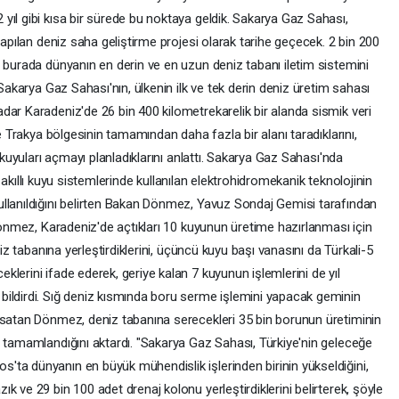
yıl gibi kısa bir sürede bu noktaya geldik. Sakarya Gaz Sahası,
yapılan deniz saha geliştirme projesi olarak tarihe geçecek. 2 bin 200
 burada dünyanın en derin ve en uzun deniz tabanı iletim sistemini
 Sakarya Gaz Sahası'nın, ülkenin ilk ve tek derin deniz üretim sahası
dar Karadeniz'de 26 bin 400 kilometrekarelik bir alanda sismik veri
le Trakya bölgesinin tamamından daha fazla bir alanı taradıklarını,
 kuyuları açmayı planladıklarını anlattı. Sakarya Gaz Sahası'nda
nı, akıllı kuyu sistemlerinde kullanılan elektrohidromekanik teknolojinin
llanıldığını belirten Bakan Dönmez, Yavuz Sondaj Gemisi tarafından
 Dönmez, Karadeniz'de açtıkları 10 kuyunun üretime hazırlanması için
niz tabanına yerleştirdiklerini, üçüncü kuyu başı vanasını da Türkali-5
lerini ifade ederek, geriye kalan 7 kuyunun işlemlerini de yıl
ildirdi. Sığ deniz kısmında boru serme işlemini yapacak geminin
msatan Dönmez, deniz tabanına serecekleri 35 bin borunun üretiminin
n tamamlandığını aktardı. "Sakarya Gaz Sahası, Türkiye'nin geleceğe
ta dünyanın en büyük mühendislik işlerinden birinin yükseldiğini,
 ve 29 bin 100 adet drenaj kolonu yerleştirdiklerini belirterek, şöyle