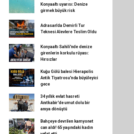
Konyaaltı uyarısı: Denize
girmek büyük risk
Adrasan'da Demirli Tur
Teknesi Alevlere Teslim Oldu
Konyaaltı Sahili'nde denize
girenlerin korkulu rüyası:
Hırsızlar
Kuğu Gölü balesi Hierapolis
Antik Tiyatrosu'nda büyüleyici
gece
34 yıllık evlat hasreti
Anıtkabir'de umut dolu bir
anıya dönüştü
Bahçeye devrilen kamyonet
can aldı! 65 yaşındaki kadın
vefat etti