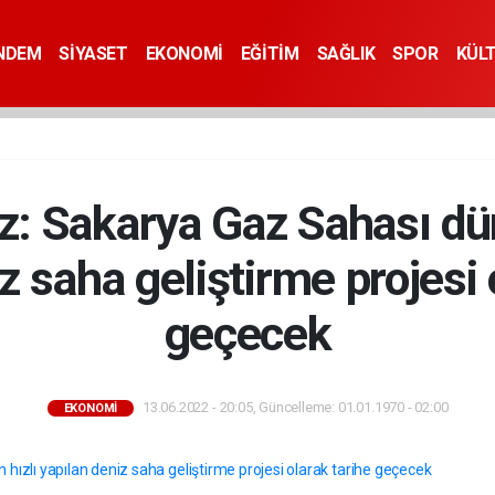
NDEM
SİYASET
EKONOMİ
EĞİTİM
SAĞLIK
SPOR
KÜL
 Sakarya Gaz Sahası dün
z saha geliştirme projesi 
geçecek
13.06.2022 - 20:05, Güncelleme: 01.01.1970 - 02:00
EKONOMİ