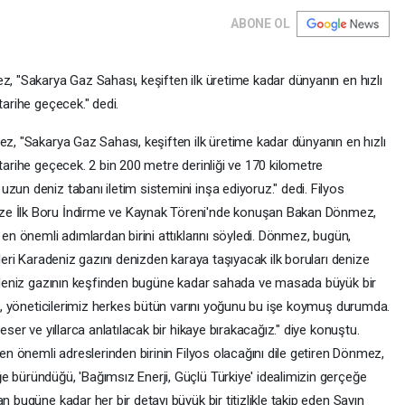
ABONE OL
z, "Sakarya Gaz Sahası, keşiften ilk üretime kadar dünyanın en hızlı
tarihe geçecek." dedi.
z, "Sakarya Gaz Sahası, keşiften ilk üretime kadar dünyanın en hızlı
 tarihe geçecek. 2 bin 200 metre derinliği ve 170 kilometre
zun deniz tabanı iletim sistemini inşa ediyoruz." dedi. Filyos
ze İlk Boru İndirme ve Kaynak Töreni'nde konuşan Bakan Dönmez,
 en önemli adımlardan birini attıklarını söyledi. Dönmez, bugün,
kleri Karadeniz gazını denizden karaya taşıyacak ilk boruları denize
aradeniz gazının keşfinden bugüne kadar sahada ve masada büyük bir
miz, yöneticilerimiz herkes bütün varını yoğunu bu işe koymuş durumda.
eser ve yıllarca anlatılacak bir hikaye bırakacağız." diye konuştu.
 en önemli adreslerinden birinin Filyos olacağını dile getiren Dönmez,
e büründüğü, 'Bağımsız Enerji, Güçlü Türkiye' idealimizin gerçeğe
n bugüne kadar her bir detayı büyük bir titizlikle takip eden Sayın