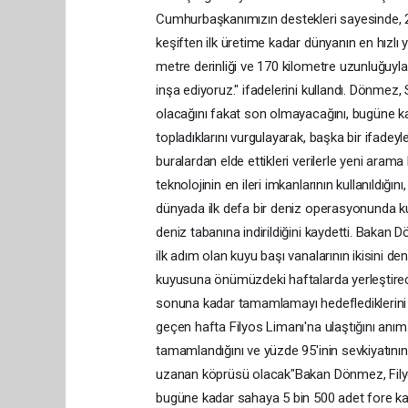
Cumhurbaşkanımızın destekleri sayesinde, 2 
keşiften ilk üretime kadar dünyanın en hızlı 
metre derinliği ve 170 kilometre uzunluğuyla
inşa ediyoruz." ifadelerini kullandı. Dönmez,
olacağını fakat son olmayacağını, bugüne ka
topladıklarını vurgulayarak, başka bir ifadey
buralardan elde ettikleri verilerle yeni arama
teknolojinin en ileri imkanlarının kullanıldığı
dünyada ilk defa bir deniz operasyonunda ku
deniz tabanına indirildiğini kaydetti. Bakan
ilk adım olan kuyu başı vanalarının ikisini de
kuyusuna önümüzdeki haftalarda yerleştirecek
sonuna kadar tamamlamayı hedeflediklerini b
geçen hafta Filyos Limanı'na ulaştığını anı
tamamlandığını ve yüzde 95'inin sevkiyatını
uzanan köprüsü olacak"Bakan Dönmez, Filyos'
bugüne kadar sahaya 5 bin 500 adet fore kazık