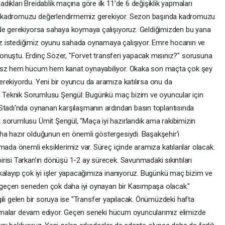
ıkları Breidablik maçına göre ilk 11’de 6 değişiklik yapmaları
n kadromuzu değerlendirmemiz gerekiyor. Sezon başında kadromuzu
 Ne gerekiyorsa sahaya koymaya çalışıyoruz. Geldiğimizden bu yana
z istediğimiz oyunu sahada oynamaya çalışıyor. Emre hocanın ve
e konuştu. Erdinç Sözer, "Forvet transferi yapacak mısınız?" sorusuna
zysz hem hücum hem kanat oynayabiliyor. Okaka son maçta çok şey
rekiyordu. Yeni bir oyuncu da aramıza katılırsa onu da
şa Teknik Sorumlusu Şengül: Bugünkü maç bizim ve oyuncular için
Stadı'nda oynanan karşılaşmanın ardından basın toplantısında
 sorumlusu Ümit Şengül, "Maça iyi hazırlandık ama rakibimizin
ha hazır olduğunun en önemli göstergesiydi. Başakşehir’i
mada önemli eksiklerimiz var. Süreç içinde aramıza katılanlar olacak.
risi Tarkan’ın dönüşü 1-2 ay sürecek. Savunmadaki sıkıntıları
kalayıp çok iyi işler yapacağımıza inanıyoruz. Bugünkü maç bizim ve
ah geçen seneden çok daha iyi oynayan bir Kasımpaşa olacak."
ilgili gelen bir soruya ise "Transfer yapılacak. Önümüzdeki hafta
alışmalar devam ediyor. Geçen seneki hücum oyuncularımız elimizde