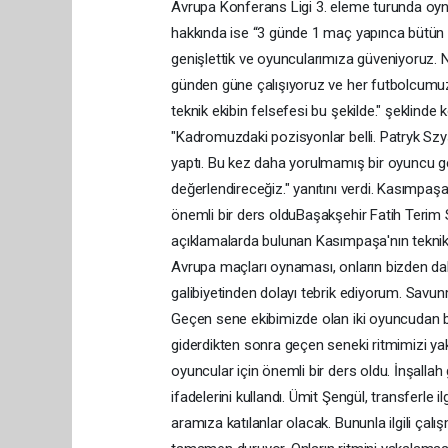
Avrupa Konferans Ligi 3. eleme turunda oynad
hakkında ise “3 günde 1 maç yapınca bütü
genişlettik ve oyuncularımıza güveniyoruz.
günden güne çalışıyoruz ve her futbolcumu
teknik ekibin felsefesi bu şekilde." şeklind
"Kadromuzdaki pozisyonlar belli. Patryk S
yaptı. Bu kez daha yorulmamış bir oyuncu ge
değerlendireceğiz." yanıtını verdi. Kasımpa
önemli bir ders olduBaşakşehir Fatih Terim 
açıklamalarda bulunan Kasımpaşa'nın teknik
Avrupa maçları oynaması, onların bizden da
galibiyetinden dolayı tebrik ediyorum. Savun
Geçen sene ekibimizde olan iki oyuncudan bi
giderdikten sonra geçen seneki ritmimizi ya
oyuncular için önemli bir ders oldu. İnşall
ifadelerini kullandı. Ümit Şengül, transferle 
aramıza katılanlar olacak. Bununla ilgili ç