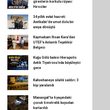
girenlerin korkulu rüyası:
Hırsızlar
34 yıllık evlat hasreti
Anıtkabir'de umut dolu bir
anıya dönüştü
Kaymakam İhsan Kara'dan
UTEF'e Anlamlı Teşekkür
Belgesi
Kuğu Gölü balesi Hierapolis
Antik Tiyatrosu'nda büyüleyici
gece
Kahvehaneye silahlı saldırı: 3
kişi yaralandı
Manavgat’ta 6 yaşındaki
çocuk 6 metrelik kuyudan
kurtarıldı