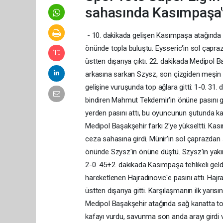
sahasında Kasımpaşa'y
- 10. dakikada gelişen Kasımpaşa atağında 
önünde topla buluştu. Eysseric'in sol çapr
üstten dışarıya çıktı. 22. dakikada Medipol
arkasına sarkan Szysz, son çizgiden meşin y
gelişine vuruşunda top ağlara gitti: 1-0. 31. 
bindiren Mahmut Tekdemir'in önüne pasını 
yerden pasını attı, bu oyuncunun şutunda kal
Medipol Başakşehir farkı 2'ye yükseltti. Ka
ceza sahasına girdi. Münir'in sol çaprazdan
önünde Szysz'in önüne düştü. Szysz'in yakın
2-0. 45+2. dakikada Kasımpaşa tehlikeli gel
hareketlenen Hajradinovic'e pasını attı. Hajr
üstten dışarıya gitti. Karşılaşmanın ilk yarıs
Medipol Başakşehir atağında sağ kanatta top
kafayı vurdu, savunma son anda arayı girdi ve