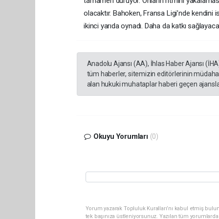
tamamen duruyor. Onların ritmini yakalaması
olacaktır. Bahoken, Fransa Ligi’nde kendini i
ikinci yarıda oynadı. Daha da katkı sağlayacaktı
Anadolu Ajansı (AA), İhlas Haber Ajansı (İHA
tüm haberler, sitemizin editörlerinin müdaha
alan hukuki muhataplar haberi geçen ajanslar
Okuyu Yorumları
(0)
Yorum yazarak Topluluk Kuralları’nı kabul etmiş bulun
tek başınıza üstleniyorsunuz. Yazılan tüm yorumlarda