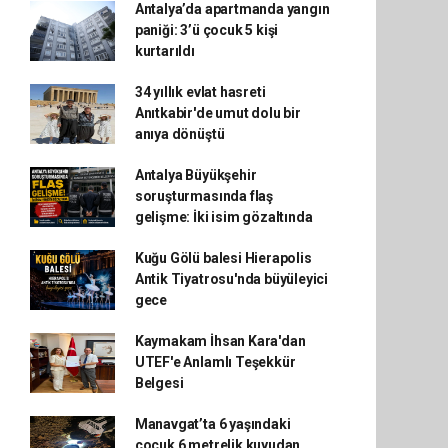
Antalya’da apartmanda yangın
paniği: 3’ü çocuk 5 kişi
kurtarıldı
34 yıllık evlat hasreti
Anıtkabir'de umut dolu bir
anıya dönüştü
Antalya Büyükşehir
soruşturmasında flaş
gelişme: İki isim gözaltında
Kuğu Gölü balesi Hierapolis
Antik Tiyatrosu'nda büyüleyici
gece
Kaymakam İhsan Kara'dan
UTEF'e Anlamlı Teşekkür
Belgesi
Manavgat’ta 6 yaşındaki
çocuk 6 metrelik kuyudan