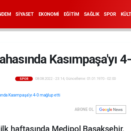
NDEM
SİYASET
EKONOMİ
EĞİTİM
SAĞLIK
SPOR
KÜL
sahasında Kasımpaşa'yı 4-
08.08.2022 - 23:14, Güncelleme: 01.01.1970 - 02:00
SPOR
ABONE OL
 ilk haftasında Medipol Başakşehir,