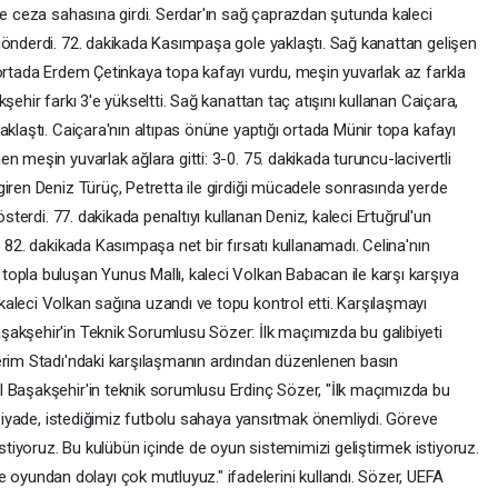
ve ceza sahasına girdi. Serdar'ın sağ çaprazdan şutunda kaleci
gönderdi. 72. dakikada Kasımpaşa gole yaklaştı. Sağ kanattan gelişen
 ortada Erdem Çetinkaya topa kafayı vurdu, meşin yuvarlak az farkla
şehir farkı 3'e yükseltti. Sağ kanattan taç atışını kullanan Caiçara,
aklaştı. Caiçara'nın altıpas önüne yaptığı ortada Münir topa kafayı
 meşin yuvarlak ağlara gitti: 3-0. 75. dakikada turuncu-lacivertli
iren Deniz Türüç, Petretta ile girdiği mücadele sonrasında yerde
österdi. 77. dakikada penaltıyı kullanan Deniz, kaleci Ertuğrul'un
 82. dakikada Kasımpaşa net bir fırsatı kullanamadı. Celina'nın
opla buluşan Yunus Mallı, kaleci Volkan Babacan ile karşı karşıya
aleci Volkan sağına uzandı ve topu kontrol etti. Karşılaşmayı
akşehir'in Teknik Sorumlusu Sözer: İlk maçımızda bu galibiyeti
erim Stadı'ndaki karşılaşmanın ardından düzenlenen basın
 Başakşehir'in teknik sorumlusu Erdinç Sözer, "İlk maçımızda bu
n ziyade, istediğimiz futbolu sahaya yansıtmak önemliydi. Göreve
iyoruz. Bu kulübün içinde de oyun sistemimizi geliştirmek istiyoruz.
undan dolayı çok mutluyuz." ifadelerini kullandı. Sözer, UEFA