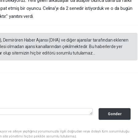
nı bekliyoruz. Yeni gelen arkadaşlar da adapte olunca daha da farklı
spat etmiş bir oyuncu. Celina’yı da 2 senedir istiyorduk ve o da bugün
r." yanıtını verdi.
), Demirören Haber Ajansı (DHA) ve diğer ajanslar tarafından eklenen
lesi olmadan ajans kanallarından çekilmektedir. Bu haberlerde yer
 olup sitemizin hiç bir editörü sorumlu tutulamaz...
Gonder
uyor ve siteye yaptığınız yorumunuzla ilgili doğrudan veya dolaylı tüm sorumluluğu
n site yönetimi hiçbir şekilde sorumlu tutulamaz.