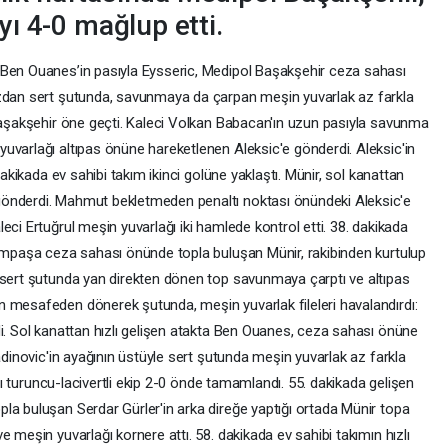
ı 4-0 mağlup etti.
Ben Ouanes’in pasıyla Eysseric, Medipol Başakşehir ceza sahası
azdan sert şutunda, savunmaya da çarpan meşin yuvarlak az farkla
 Başakşehir öne geçti. Kaleci Volkan Babacan'ın uzun pasıyla savunma
uvarlağı altıpas önüne hareketlenen Aleksic'e gönderdi. Aleksic'in
dakikada ev sahibi takım ikinci golüne yaklaştı. Münir, sol kanattan
gönderdi. Mahmut bekletmeden penaltı noktası önündeki Aleksic'e
eci Ertuğrul meşin yuvarlağı iki hamlede kontrol etti. 38. dakikada
sımpaşa ceza sahası önünde topla buluşan Münir, rakibinden kurtulup
 sert şutunda yan direkten dönen top savunmaya çarptı ve altıpas
 mesafeden dönerek şutunda, meşin yuvarlak fileleri havalandırdı:
di. Sol kanattan hızlı gelişen atakta Ben Ouanes, ceza sahası önüne
adinovic'in ayağının üstüyle sert şutunda meşin yuvarlak az farkla
ını turuncu-lacivertli ekip 2-0 önde tamamlandı. 55. dakikada gelişen
la buluşan Serdar Gürler'in arka direğe yaptığı ortada Münir topa
 meşin yuvarlağı kornere attı. 58. dakikada ev sahibi takımın hızlı