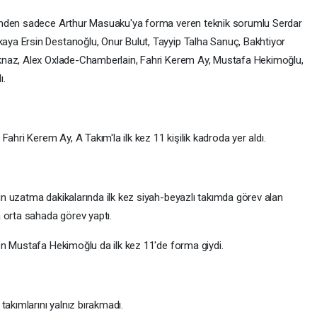
inden sadece Arthur Masuaku'ya forma veren teknik sorumlu Serdar
ya Ersin Destanoğlu, Onur Bulut, Tayyip Talha Sanuç, Bakhtiyor
knaz, Alex Oxlade-Chamberlain, Fahri Kerem Ay, Mustafa Hekimoğlu,
ı.
ahri Kerem Ay, A Takım'la ilk kez 11 kişilik kadroda yer aldı.
n uzatma dakikalarında ilk kez siyah-beyazlı takımda görev alan
rta sahada görev yaptı.
n Mustafa Hekimoğlu da ilk kez 11'de forma giydi.
takımlarını yalnız bırakmadı.