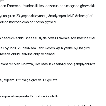
lanan Emrecan Uzunhan ilk kez sezonun son maçında görev aldı.
oyuna giren 23 yaşındaki oyuncu, Antalyaspor, MKE Ankaragücü,
arında kadroda olsa da forma giymedi.
a bitecek Rachid Ghezzal, siyah-beyazlı takımla son maçına çıktı.
i oyuncu, 79. dakikada Fahri Kerem Ay'ın yerine oyuna girdi.
rların olduğu tribüne gidip vedalaştı.
transfer olan Ghezzal, Beşiktaş'ın kazandığı son şampiyonlukta
, toplam 122 maça çıktı ve 17 gol attı.
sımpaşa karşısında 12. golünü kaydetti.