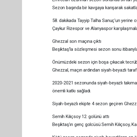
Sezon başında bir kavgaya karışarak sakat
58. dakikada Tayyip Talha Sanuç'un yerine 
Çaykur Rizespor ve Alanyaspor karşılaşmal
Ghezzal son maçına çıktı
Beşiktaş'la sözleşmesi sezon sonu itibarıyl
Önümüzdeki sezon için boşa çıkacak tecrübel
Ghezzal, maçın ardından siyah-beyazlı tarafta
2020-2021 sezonunda siyah-beyazlı takıma 
önemli katkı sağladı.
Siyah-beyazlı ekipte 4 sezon geçiren Ghezzal
Semih Kılıçsoy 12. golünü attı
Beşiktaş'ın genç golcüsü Semih Kılıçsoy, Ka