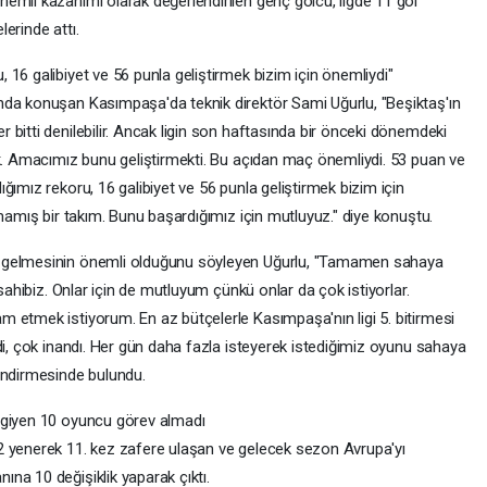
emli kazanımı olarak değerlendirilen genç golcü, ligde 11 gol
erinde attı.
16 galibiyet ve 56 punla geliştirmek bizim için önemliydi"
nda konuşan Kasımpaşa'da teknik direktör Sami Uğurlu, "Beşiktaş'ın
bitti denilebilir. Ancak ligin son haftasında bir önceki dönemdeki
ık. Amacımız bunu geliştirmekti. Bu açıdan maç önemliydi. 53 puan ve
ğımız rekoru, 16 galibiyet ve 56 punla geliştirmek bizim için
lmamış bir takım. Bunu başardığımız için mutluyuz." diye konuştu.
a gelmesinin önemli olduğunu söyleyen Uğurlu, "Tamamen sahaya
 sahibiz. Onlar için de mutluyum çünkü onlar da çok istiyorlar.
 etmek istiyorum. En az bütçelerle Kasımpaşa'nın ligi 5. bitirmesi
di, çok inandı. Her gün daha fazla isteyerek istediğimiz oyunu sahaya
endirmesinde bulundu.
 giyen 10 oyuncu görev almadı
2 yenerek 11. kez zafere ulaşan ve gelecek sezon Avrupa'yı
na 10 değişiklik yaparak çıktı.