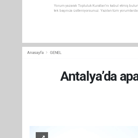
Yorum yazarak Topluluk Kuralları’nı kabul etmiş bulun
tek başınıza üstleniyorsunuz. Yazılan tüm yorumlarda
Anasayfa
GENEL
Antalya’da apa