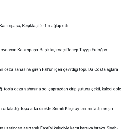
 Kasımpaşa, Beşiktaş'ı 2-1 mağlup etti.
da oynanan Kasımpaşa-Beşiktaş maçı Recep Tayyip Erdoğan
 ceza sahasına giren Fall'un içeri çevirdiği topu Da Costa ağlara
ğı topla ceza sahasına sol çaprazdan girip şutunu çekti, kaleci gole
ortaladığı topu arka direkte Semih Kılıçsoy tamamladı, meşin
zerinden aşırtarak Fahri'yi kaleciyle karşı karşıya bıraktı. Siyah-