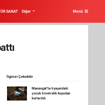
TÜR SANAT
Diğer
Menü
attı
İlginizi Çekebilir
Manavgat’ta 6 yaşındaki
çocuk 6 metrelik kuyudan
kurtarıldı