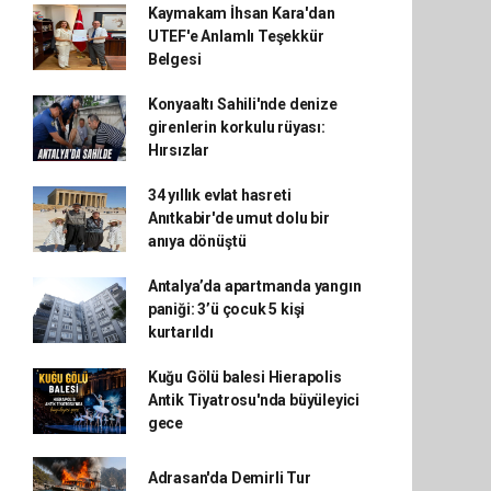
Kaymakam İhsan Kara'dan
UTEF'e Anlamlı Teşekkür
Belgesi
Konyaaltı Sahili'nde denize
girenlerin korkulu rüyası:
Hırsızlar
34 yıllık evlat hasreti
Anıtkabir'de umut dolu bir
anıya dönüştü
Antalya’da apartmanda yangın
paniği: 3’ü çocuk 5 kişi
kurtarıldı
Kuğu Gölü balesi Hierapolis
Antik Tiyatrosu'nda büyüleyici
gece
Adrasan'da Demirli Tur