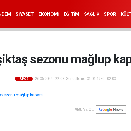
NDEM
SİYASET
EKONOMİ
EĞİTİM
SAĞLIK
SPOR
KÜL
iktaş sezonu mağlup kap
26.05.2024 - 22:08, Güncelleme: 01.01.1970 - 02:00
SPOR
ABONE OL