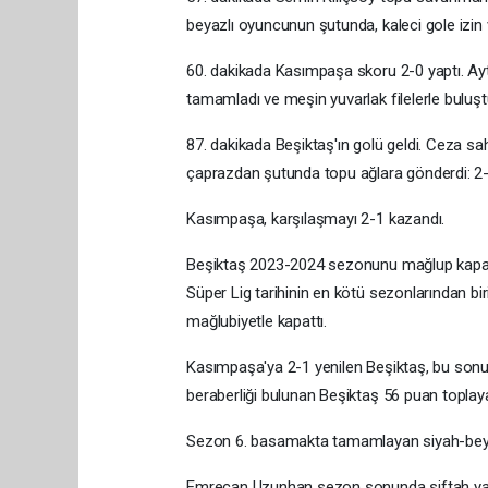
beyazlı oyuncunun şutunda, kaleci gole izin
60. dakikada Kasımpaşa skoru 2-0 yaptı. Ayt
tamamladı ve meşin yuvarlak filelerle buluşt
87. dakikada Beşiktaş'ın golü geldi. Ceza s
çaprazdan şutunda topu ağlara gönderdi: 2-
Kasımpaşa, karşılaşmayı 2-1 kazandı.
Beşiktaş 2023-2024 sezonunu mağlup kapa
Süper Lig tarihinin en kötü sezonlarından 
mağlubiyetle kapattı.
Kasımpaşa'ya 2-1 yenilen Beşiktaş, bu sonuc
beraberliği bulunan Beşiktaş 56 puan toplaya
Sezon 6. basamakta tamamlayan siyah-beyazl
Emrecan Uzunhan sezon sonunda siftah ya