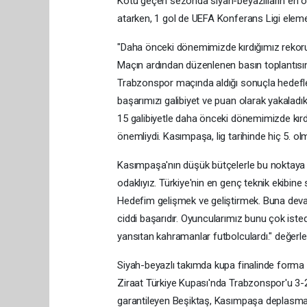
Kötü geçen sezonda siyah-beyazlıların en ön
atarken, 1 gol de UEFA Konferans Ligi elemel
"Daha önceki dönemimizde kırdığımız rekoru, 
Maçın ardından düzenlenen basın toplantısı
Trabzonspor maçında aldığı sonuçla hedefler 
başarımızı galibiyet ve puan olarak yakalad
15 galibiyetle daha önceki dönemimizde kırdı
önemliydi. Kasımpaşa, lig tarihinde hiç 5. o
Kasımpaşa'nın düşük bütçelerle bu noktay
odaklıyız. Türkiye'nin en genç teknik ekibine
Hedefim gelişmek ve geliştirmek. Buna devam
ciddi başarıdır. Oyuncularımız bunu çok iste
yansıtan kahramanlar futbolculardı." değerl
Siyah-beyazlı takımda kupa finalinde forma
Ziraat Türkiye Kupası'nda Trabzonspor'u 3-
garantileyen Beşiktaş, Kasımpaşa deplasmanı