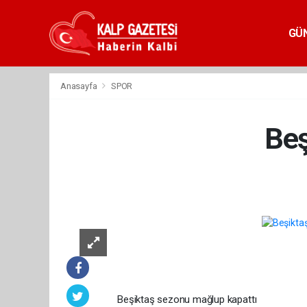
GÜ
Anasayfa
SPOR
Beş
Beşiktaş sezonu mağlup kapattı