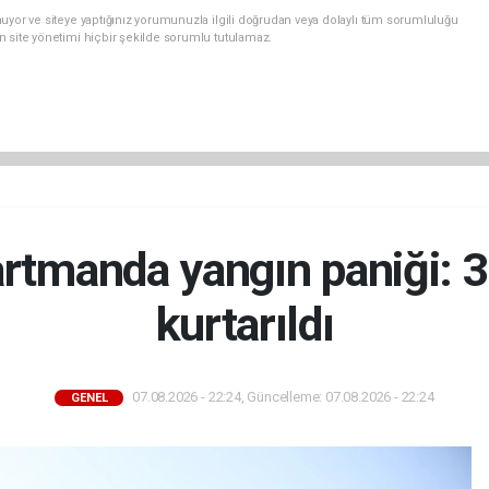
uyor ve siteye yaptığınız yorumunuzla ilgili doğrudan veya dolaylı tüm sorumluluğu
n site yönetimi hiçbir şekilde sorumlu tutulamaz.
rtmanda yangın paniği: 3
kurtarıldı
07.08.2026 - 22:24, Güncelleme: 07.08.2026 - 22:24
GENEL