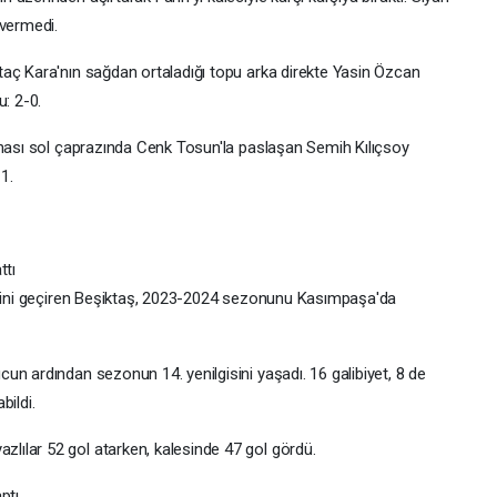
 vermedi.
aç Kara'nın sağdan ortaladığı topu arka direkte Yasin Özcan
u: 2-0.
ahası sol çaprazında Cenk Tosun'la paslaşan Semih Kılıçsoy
1.
ttı
birini geçiren Beşiktaş, 2023-2024 sezonunu Kasımpaşa'da
un ardından sezonun 14. yenilgisini yaşadı. 16 galibiyet, 8 de
bildi.
ılar 52 gol atarken, kalesinde 47 gol gördü.
ptı