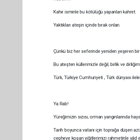
Kahır isminle bu kötülüğü yapanları kahret.
Yaktıkları ateşin içinde bırak onları.
Çünkü biz her seferinde yeniden yeşeren bir 
Bu ateşten küllerimizle değil, birlik ve dirliği
Türk, Türkiye Cumhuriyeti , Türk dünyası ilele
Ya Rab!
Yüreğimizin sızısı, orman yangınlarında ha
Tarih boyunca vatanı için toprağa düşen aziz
cepheye koşan yiğitlerimizi rahmetinle yâd e