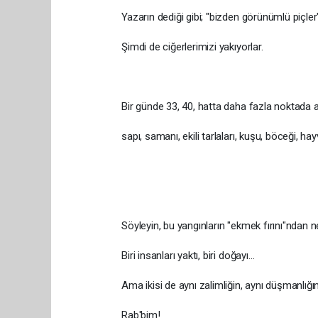
Yazarın dediği gibi; "bizden görünümlü piçle
Şimdi de ciğerlerimizi yakıyorlar.
Bir günde 33, 40, hatta daha fazla noktada a
sapı, samanı, ekili tarlaları, kuşu, böceği, hay
Söyleyin, bu yangınların "ekmek fırını"ndan n
Biri insanları yaktı, biri doğayı…
Ama ikisi de aynı zalimliğin, aynı düşmanlığın
Rab'bim!