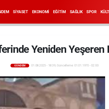
NDEM
SİYASET
EKONOMİ
EĞİTİM
SAĞLIK
SPOR
KÜL
ferinde Yeniden Yeşeren Bi
01.08.2025 - 18:39, Güncelleme: 01.01.1970 - 02:00
GÜNDEM