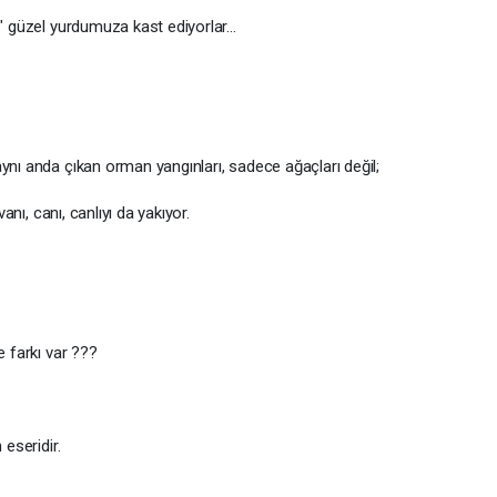
r" güzel yurdumuza kast ediyorlar…
ynı anda çıkan orman yangınları, sadece ağaçları değil;
vanı, canı, canlıyı da yakıyor.
e farkı var ???
 eseridir.