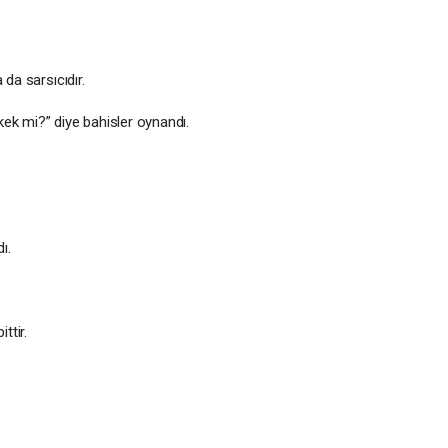
 da sarsıcıdır.
rkek mi?” diye bahisler oynandı.
ı.
ttir.