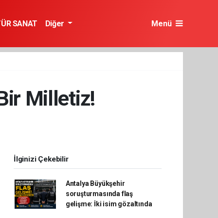
TÜR SANAT
Diğer
Menü
r Milletiz!
İlginizi Çekebilir
Antalya Büyükşehir
soruşturmasında flaş
gelişme: İki isim gözaltında