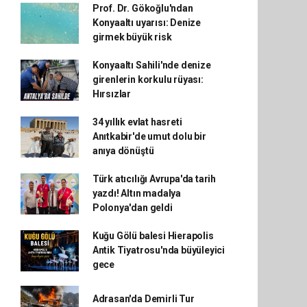
Prof. Dr. Gökoğlu'ndan
Konyaaltı uyarısı: Denize
girmek büyük risk
Konyaaltı Sahili'nde denize
girenlerin korkulu rüyası:
Hırsızlar
34 yıllık evlat hasreti
Anıtkabir'de umut dolu bir
anıya dönüştü
Türk atıcılığı Avrupa'da tarih
yazdı! Altın madalya
Polonya'dan geldi
Kuğu Gölü balesi Hierapolis
Antik Tiyatrosu'nda büyüleyici
gece
Adrasan'da Demirli Tur