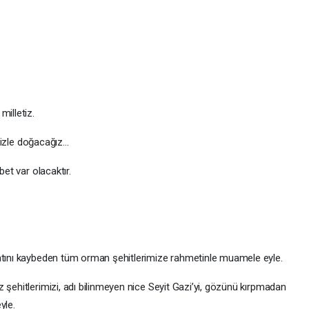
milletiz.
mizle doğacağız...
bet var olacaktır.
yatını kaybeden tüm orman şehitlerimize rahmetinle muamele eyle.
 şehitlerimizi, adı bilinmeyen nice Seyit Gazi’yi, gözünü kırpmadan
yle.