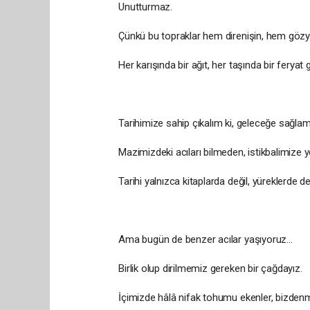
Unutturmaz.
Çünkü bu topraklar hem direnişin, hem gözya
Her karışında bir ağıt, her taşında bir feryat gi
Tarihimize sahip çıkalım ki, geleceğe sağlam 
Mazimizdeki acıları bilmeden, istikbalimize 
Tarihi yalnızca kitaplarda değil, yüreklerde d
Ama bugün de benzer acılar yaşıyoruz…
Birlik olup dirilmemiz gereken bir çağdayız.
İçimizde hâlâ nifak tohumu ekenler, bizdenm