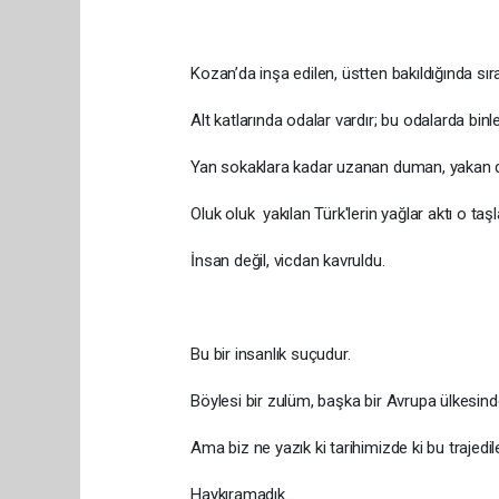
Kozan’da inşa edilen, üstten bakıldığında sır
Alt katlarında odalar vardır; bu odalarda binlerc
Yan sokaklara kadar uzanan duman, yakan değil
Oluk oluk yakılan Türk'lerin yağlar aktı o ta
İnsan değil, vicdan kavruldu.
Bu bir insanlık suçudur.
Böylesi bir zulüm, başka bir Avrupa ülkesin
Ama biz ne yazık ki tarihimizde ki bu trajedi
Haykıramadık…