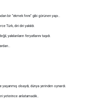
adan bir “ekmek fırını” gibi görünen yapı…
e Türk, diri diri yakıldı.
, yakılanların feryatlarını taşıdı.
şlardan…
de yaşanmış olsaydı, dünya yerinden oynardı.
leri yeterince anlatamadık…