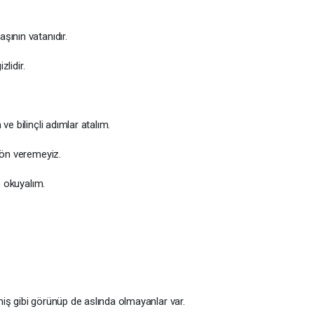
şının vatanıdır.
zlidir.
ve bilinçli adımlar atalım.
yön veremeyiz.
e okuyalım.
iş gibi görünüp de aslında olmayanlar var.