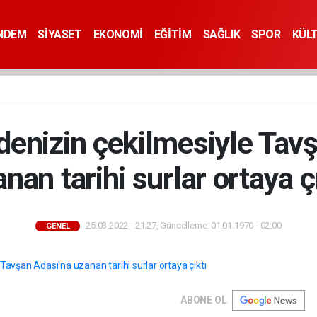
NDEM
SİYASET
EKONOMİ
EĞİTİM
SAĞLIK
SPOR
KÜL
denizin çekilmesiyle Tavş
nan tarihi surlar ortaya ç
25.03.2022 - 21:27, Güncelleme: 01.01.1970 - 02:00
GENEL
ABONE OL