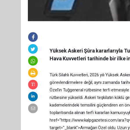
Yüksek Askeri Şûra kararlarıyla T
Hava Kuvvetleri tarihinde bir ilke 
Türk
Silahlı
Kuvvetleri,
2026
yılı
Yüksek
Aske
görevlendirmelere
değil,
aynı
zamanda
tari
Özel'in
Tuğgeneral
rütbesine
terfi
etmesiyl
rütbesine
yükseldi.
Askeri
teşkilatın
köklü
ge
kademelerindeki
temsilini
güçlendiren
en
ön
toplantısında
alınan
terfi
kararları
kamuoyuy
href="https://www.kalpgazetesi.com/ara
target="_blank">Armağan
Özel
oldu.
Uzun
y