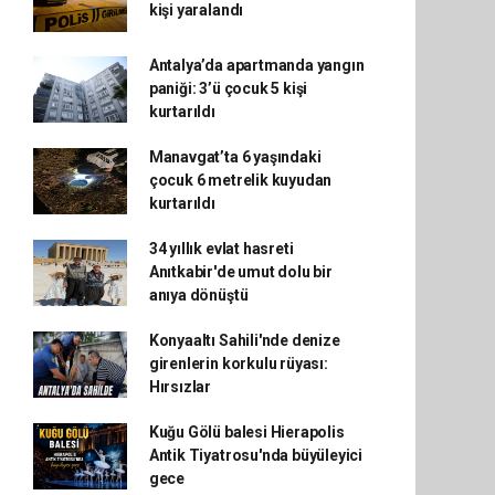
kişi yaralandı
Antalya’da apartmanda yangın
paniği: 3’ü çocuk 5 kişi
kurtarıldı
Manavgat’ta 6 yaşındaki
çocuk 6 metrelik kuyudan
kurtarıldı
34 yıllık evlat hasreti
Anıtkabir'de umut dolu bir
anıya dönüştü
Konyaaltı Sahili'nde denize
girenlerin korkulu rüyası:
Hırsızlar
Kuğu Gölü balesi Hierapolis
Antik Tiyatrosu'nda büyüleyici
gece