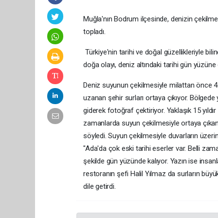
Muğla'nın Bodrum ilçesinde, denizin çekilmesi
topladı.
Türkiye'nin tarihi ve doğal güzellikleriyle b
doğa olayı, deniz altındaki tarihi gün yüzüne 
Deniz suyunun çekilmesiyle milattan önce 4.
uzanan şehir surları ortaya çıkıyor. Bölgede y
giderek fotoğraf çektiriyor. Yaklaşık 15 yıldır
zamanlarda suyun çekilmesiyle ortaya çıkan su
söyledi. Suyun çekilmesiyle duvarların üzerind
"Ada'da çok eski tarihi eserler var. Belli zam
şekilde gün yüzünde kalıyor. Yazın ise insanl
restoranın şefi Halil Yılmaz da surların büyük
dile getirdi.