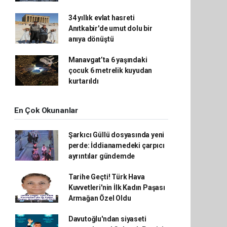
34 yıllık evlat hasreti
Anıtkabir'de umut dolu bir
anıya dönüştü
Manavgat’ta 6 yaşındaki
çocuk 6 metrelik kuyudan
kurtarıldı
En Çok Okunanlar
Şarkıcı Güllü dosyasında yeni
perde: İddianamedeki çarpıcı
ayrıntılar gündemde
Tarihe Geçti! Türk Hava
Kuvvetleri'nin İlk Kadın Paşası
Armağan Özel Oldu
Davutoğlu'ndan siyaseti