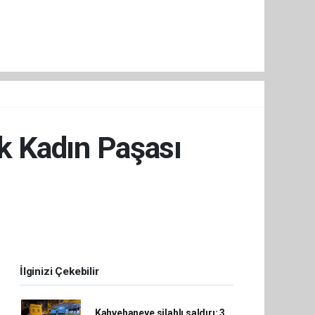
lk Kadın Paşası
İlginizi Çekebilir
Kahvehaneye silahlı saldırı: 3