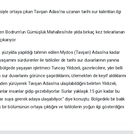
yle ortaya çıkan Tavşan Adası'na uzanan tarihi sur kalıntıları ilgi
ilinen Bodrum'un Gümüşlük Mahallesi'nde yılda birkaç kez tekrarlanan
çıkarıyor.
 yüzyılda yapıldığı tahmin edilen Mydos (Tavşan) Adası'na kadar
aşamını sürdürenler ile tatilciler de tarihi sur duvarlarının yanına
 bölgede yaşayan işletmeci Tuncay Yıldızeli, gazetecilere, yılın belli
r duvarlarını görünce şaşırdıklarını, izlemekten de keyif aldıklarını
en yürüyerek Tavşan Adası'na ulaşılabildiğini belirten Yıldızeli,
anlar insanlar gidip gezebiliyorlar. Surlar yaklaşık 15 gün kadar bu
ar suya girerek adaya ulaşabiliyor." diye konuştu. Bölgedeki bir balık
 bir bölümünün ortaya çıktığını ve tatilcilerin yoğun ilgi gösterdiğini