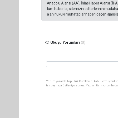
Anadolu Ajansı (AA), İhlas Haber Ajansı (İHA
tüm haberler, sitemizin editörlerinin müdaha
alan hukuki muhataplar haberi geçen ajanslar
Okuyu Yorumları
(0)
Yorum yazarak Topluluk Kuralları’nı kabul etmiş bulun
tek başınıza üstleniyorsunuz. Yazılan tüm yorumlarda