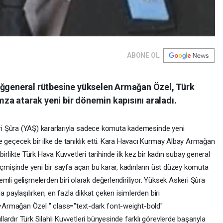
ABONE OL
uğgeneral rütbesine yükselen Armağan Özel, Türk
imza atarak yeni bir dönemin kapısını araladı.
ri
Şûra
(YAŞ)
kararlarıyla
sadece
komuta
kademesinde
yeni
he
geçecek
bir
ilke
de
tanıklık
etti.
Kara
Havacı
Kurmay
Albay
Armağan
e
birlikte
Türk
Hava
Kuvvetleri
tarihinde
ilk
kez
bir
kadın
subay
general
çmişinde
yeni
bir
sayfa
açan
bu
karar,
kadınların
üst
düzey
komuta
emli
gelişmelerden
biri
olarak
değerlendiriliyor.
Yüksek
Askeri
Şûra
la
paylaşılırken,
en
fazla
dikkat
çeken
isimlerden
biri
?q=Armağan
Özel
"
class="text-dark
font-weight-bold"
ıllardır
Türk
Silahlı
Kuvvetleri
bünyesinde
farklı
görevlerde
başarıyla