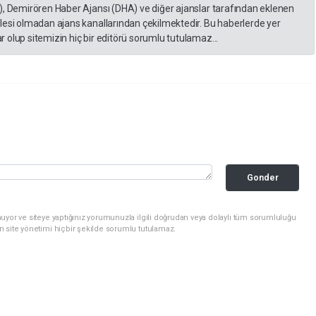
), Demirören Haber Ajansı (DHA) ve diğer ajanslar tarafından eklenen
lesi olmadan ajans kanallarından çekilmektedir. Bu haberlerde yer
 olup sitemizin hiç bir editörü sorumlu tutulamaz...
Gonder
uyor ve siteye yaptığınız yorumunuzla ilgili doğrudan veya dolaylı tüm sorumluluğu
n site yönetimi hiçbir şekilde sorumlu tutulamaz.