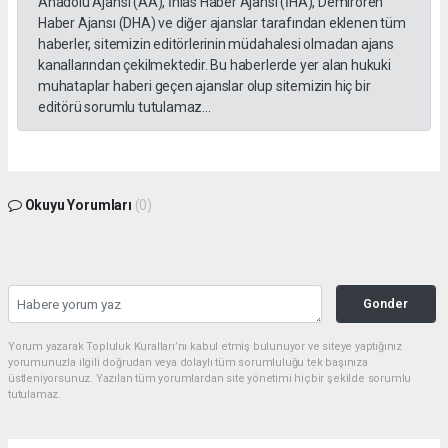
Anadolu Ajansı (AA), İhlas Haber Ajansı (İHA), Demirören
Haber Ajansı (DHA) ve diğer ajanslar tarafından eklenen tüm
haberler, sitemizin editörlerinin müdahalesi olmadan ajans
kanallarından çekilmektedir. Bu haberlerde yer alan hukuki
muhataplar haberi geçen ajanslar olup sitemizin hiç bir
editörü sorumlu tutulamaz...
Okuyu Yorumları
(0)
Gonder
Yorum yazarak Topluluk Kuralları’nı kabul etmiş bulunuyor ve siteye yaptığınız
yorumunuzla ilgili doğrudan veya dolaylı tüm sorumluluğu tek başınıza
üstleniyorsunuz. Yazılan tüm yorumlardan site yönetimi hiçbir şekilde sorumlu
tutulamaz.