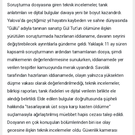
Soruşturma dosyasına giren teknik incelemeler, tanık
anlatımları ve dijital bulgular davaya yeni bir boyut kazandırdı.
Yalova'da geçtiğimiz yıl hayatını kaybeden ve sahne dünyasında
"Güllü" adıyla tanınan sanatçı Gül Tut'un ölümüne ilişkin
yürütülen soruşturmada hazırlanan iddianame, davanın seyrini
değiştirebilecek ayrıntılarla gündeme geldi. Yaklaşık 11 ay süren
kapsamlı soruşturmanın ardından tamamlanan dosya, şimdi
mahkemenin değerlendirmesine sunulurken, iddianamede yer
verilen tespitler kamuoyunda merak uyandırdı. Savcılık
tarafından hazırlanan iddianamede, olayın yalnızca yüksekten
düşme vakası olarak değerlendirilmediği, teknik incelemeler,
bilirkişi raporları, tanık ifadeleri ve dijital verilerin birlikte ele
alındığı belirtildi. Elde edilen bulgular doğrultusunda şüpheli
hakkında "tasarlayarak üst soya karşı kasten öldürme"
suçlamasıyla ağırlaştırılmış müebbet hapis cezası talep edildi.
Dosyanın en çok konuşulan bölümlerinden biri ise olay
gecesine ilişkin teknik incelemeler oldu. Güvenlik kamerası