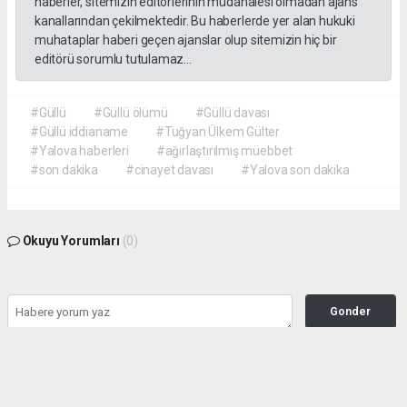
haberler, sitemizin editörlerinin müdahalesi olmadan ajans
kanallarından çekilmektedir. Bu haberlerde yer alan hukuki
muhataplar haberi geçen ajanslar olup sitemizin hiç bir
editörü sorumlu tutulamaz...
#Güllü
#Güllü ölümü
#Güllü davası
#Güllü iddianame
#Tuğyan Ülkem Gülter
#Yalova haberleri
#ağırlaştırılmış müebbet
#son dakika
#cinayet davası
#Yalova son dakika
Okuyu Yorumları
(0)
Gonder
Yorum yazarak Topluluk Kuralları’nı kabul etmiş bulunuyor ve siteye yaptığınız
yorumunuzla ilgili doğrudan veya dolaylı tüm sorumluluğu tek başınıza
üstleniyorsunuz. Yazılan tüm yorumlardan site yönetimi hiçbir şekilde sorumlu
tutulamaz.