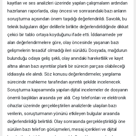
kayıtları ve ses analizleri üzerinde yapılan çalışmaların ardından
hazırlanan raporlarda, olay öncesi ve sonrasındaki bazı anların
soruşturma açısından önem taşıdığı değerlendirildi. Savcılık, bu
teknik bulguların diğer delillerle birlikte değerlendirildiğinde dikkat
çekici bir tablo ortaya koyduğunu ifade etti. İddianamede yer
alan değerlendirmelere göre, olay öncesinde yaşanan bazı
gelişmelerin tesadüf olmadığı ileri sürüldü. Dosyada, mağdurun
bulunduğu odaya geliş şekli, olay anındaki hareketlilik ve kayıt
altına alınan bazı ayrıntılar planlı bir sürecin parçası olabileceği
iddiasıyla ele alındı. Söz konusu değerlendirmeler, yargılama
sürecinde mahkeme tarafından ayrıntılı şekilde incelenecek.
Soruşturma kapsamında yapılan dijital incelemeler de dosyanın
önemli başlıkları arasında yer aldı. Cep telefonları ve elektronik
cihazlar üzerinde gerçekleştirilen analizlerde ulaşılan bazı
verilerin, soruşturmanın yönünü etkileyen bulgular arasında
değerlendirildiği belirtildi. Olay sonrasında gerçekleştirildiği öne
sürülen bazı telefon görüşmeleri, mesaj içerikleri ve dijital