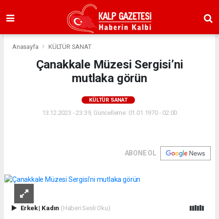
Anasayfa
KÜLTÜR SANAT
Çanakkale Müzesi Sergisi’ni
mutlaka görün
KÜLTÜR SANAT
13.12.2023 - 23:39, Güncelleme: 01.01.1970 - 02:00
ABONE OL
Erkek
|
Kadın
(Haberi Sesli Oku)