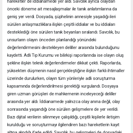
hareketler de iddianamede yer aldı. Savcılık ayrıca olaydan
önceki döneme ait mesajlaşmalar ile tanık anlatımlarına da
geniş yer verdi. Dosyada, şüphelinin annesiyle yaşadığı ileri
sürülen anlaşmazlıklara ilişkin çeşitli iddialar ve bu iddiaları
desteklediği öne sürülen tanık beyanları sıralandı. Savcılık, bu
unsurların olayın önceden planlandığı yönündeki
değerlendirmesini destekleyen deliller arasında bulunduğunu
kaydetti. Adli Tıp Kurumu ve bilirkişi raporlarında ise olayın oluş
şekline ilişkin teknik değerlendirmeler dikkat çekti. Raporlarda,
yüksekten düşmenin nasıl gerçekleştiğine ilişkin farklı ihtimaller
üzerinde durulurken, olayın tüm yönleriyle adli soruşturma
kapsamında değerlendirilmesi gerektiği vurgulandı. Dosyaya
giren uzman görüşleri de mahkemenin inceleyeceği deliller
arasında yer aldı. İddianamede yalnızca olay anına değil, olay
sonrasında yaşandığı öne sürülen gelişmelere de yer verildi.
Bazı dijital verilerin silinmeye çalışıldığı, çeşitli kişilerle iletişim
kurulduğu ve soruşturmayı ilgilendiren bazı hareketlerin kayıt
altına alındığı ifade edildi. Savcılık, bu gelişmeleri de dosyadaki