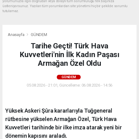
yorumunuzla ilgili doğrudan veya dolaylı tüm sorumluluğu tek başınıza
üstleniyorsunuz. Yazılan tüm yorumlardan site yönetimi hiçbir şekilde sorumlu
tutulamaz.
Anasayfa
GÜNDEM
Tarihe Geçti! Türk Hava
Kuvvetleri'nin İlk Kadın Paşası
Armağan Özel Oldu
GÜNDEM
05.08.2026 - 21:01, Güncelleme: 06.08.2026 - 14:56
Yüksek Askeri Şûra kararlarıyla Tuğgeneral
rütbesine yükselen Armağan Özel, Türk Hava
Kuvvetleri tarihinde bir ilke imza atarak yeni bir
dönemin kapısını araladı.