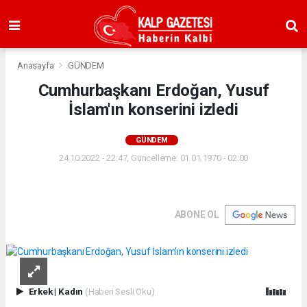
Anasayfa
GÜNDEM
Cumhurbaşkanı Erdoğan, Yusuf
İslam'ın konserini izledi
GÜNDEM
24.10.2022 - 22:47, Güncelleme: 01.01.1970 - 02:00
ABONE OL
Erkek
|
Kadın
(Haberi Sesli Oku)