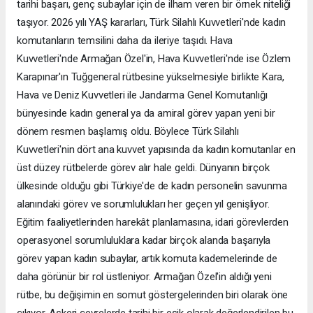
tarihi başarı, genç subaylar için de ilham veren bir örnek niteliği
taşıyor. 2026 yılı YAŞ kararları, Türk Silahlı Kuvvetleri'nde kadın
komutanların temsilini daha da ileriye taşıdı. Hava
Kuvvetleri'nde Armağan Özel'in, Hava Kuvvetleri'nde ise Özlem
Karapınar'ın Tuğgeneral rütbesine yükselmesiyle birlikte Kara,
Hava ve Deniz Kuvvetleri ile Jandarma Genel Komutanlığı
bünyesinde kadın general ya da amiral görev yapan yeni bir
dönem resmen başlamış oldu. Böylece Türk Silahlı
Kuvvetleri'nin dört ana kuvvet yapısında da kadın komutanlar en
üst düzey rütbelerde görev alır hale geldi. Dünyanın birçok
ülkesinde olduğu gibi Türkiye'de de kadın personelin savunma
alanındaki görev ve sorumlulukları her geçen yıl genişliyor.
Eğitim faaliyetlerinden harekât planlamasına, idari görevlerden
operasyonel sorumluluklara kadar birçok alanda başarıyla
görev yapan kadın subaylar, artık komuta kademelerinde de
daha görünür bir rol üstleniyor. Armağan Özel'in aldığı yeni
rütbe, bu değişimin en somut göstergelerinden biri olarak öne
çıkıyor. Askeri çevrelerde tarihi bir eşik olarak değerlendirilen bu