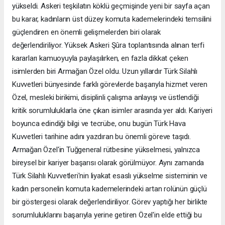
yükseldi. Askeri teşkilatın köklü geçmişinde yeni bir sayfa açan
bu karar, kadınların üst düzey komuta kademelerindeki temsilini
güçlendiren en önemli gelişmelerden biri olarak
değerlendiriliyor. Yüksek Askeri Şûra toplantısında alınan terfi
kararları kamuoyuyla paylaşılırken, en fazla dikkat çeken
isimlerden biri Armağan Özel oldu. Uzun yıllardır Türk Silahlı
Kuvvetleri bünyesinde farklı görevlerde başarıyla hizmet veren
Özel, mesleki birikimi, disiplinli çalışma anlayışı ve üstlendiği
kritik sorumluluklarla öne çıkan isimler arasında yer aldı. Kariyeri
boyunca edindiği bilgi ve tecrübe, onu bugün Türk Hava
Kuvvetleri tarihine adını yazdıran bu önemli göreve taşıdı.
Armağan Özel'in Tuğgeneral rütbesine yükselmesi, yalnızca
bireysel bir kariyer başarısı olarak görülmüyor. Aynı zamanda
Türk Silahlı Kuvvetleri'nin liyakat esaslı yükselme sisteminin ve
kadın personelin komuta kademelerindeki artan rolünün güçlü
bir göstergesi olarak değerlendiriliyor. Görev yaptığı her birlikte
sorumluluklarını başarıyla yerine getiren Özel'in elde ettiği bu