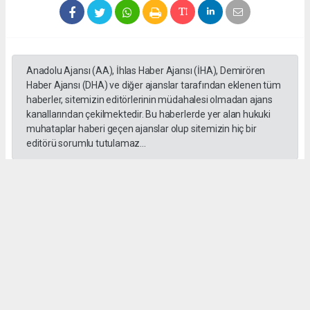
Anadolu Ajansı (AA), İhlas Haber Ajansı (İHA), Demirören
Haber Ajansı (DHA) ve diğer ajanslar tarafından eklenen tüm
haberler, sitemizin editörlerinin müdahalesi olmadan ajans
kanallarından çekilmektedir. Bu haberlerde yer alan hukuki
muhataplar haberi geçen ajanslar olup sitemizin hiç bir
editörü sorumlu tutulamaz...
#Yüksek askeri şüra
#Tuğgeneral rütbe
#Türk kara kuvvetleri
#tarihe geçti
#paşa
#Armağan Özel
#Hava küvvetleri
#
Okuyu Yorumları
(0)