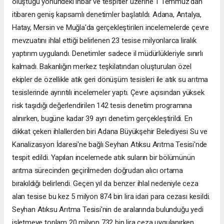
oluştuğu yönündeki ihbar ve tespitler üzerine 1 Temmuz'dan
itibaren geniş kapsamlı denetimler başlatıldı. Adana, Antalya,
Hatay, Mersin ve Muğla'da gerçekleştirilen incelemelerde çevre
mevzuatını ihlal ettiği belirlenen 23 tesise milyonlarca liralık
yaptırım uygulandı. Denetimler sadece il müdürlükleriyle sınırlı
kalmadı. Bakanlığın merkez teşkilatından oluşturulan özel
ekipler de özellikle atık geri dönüşüm tesisleri ile atık su arıtma
tesislerinde ayrıntılı incelemeler yaptı. Çevre açısından yüksek
risk taşıdığı değerlendirilen 142 tesis denetim programına
alınırken, bugüne kadar 39 ayrı denetim gerçekleştirildi. En
dikkat çeken ihlallerden biri Adana Büyükşehir Belediyesi Su ve
Kanalizasyon İdaresi'ne bağlı Seyhan Atıksu Arıtma Tesisi'nde
tespit edildi. Yapılan incelemede atık suların bir bölümünün
arıtma sürecinden geçirilmeden doğrudan alıcı ortama
bırakıldığı belirlendi. Geçen yıl da benzer ihlal nedeniyle ceza
alan tesise bu kez 5 milyon 874 bin lira idari para cezası kesildi.
Seyhan Atıksu Arıtma Tesisi'nin de aralarında bulunduğu yedi
işletmeye toplam 20 milyon 732 bin lira ceza uygulanırken,