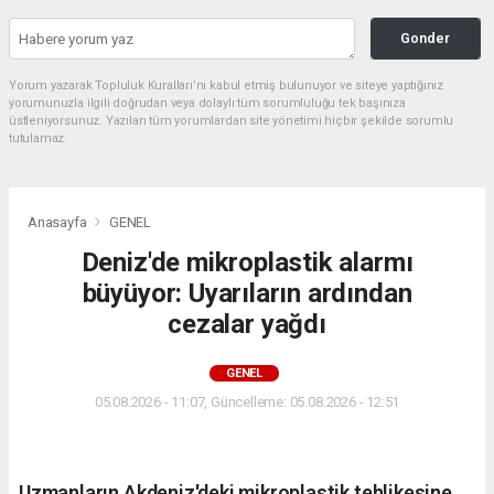
Gonder
Yorum yazarak Topluluk Kuralları’nı kabul etmiş bulunuyor ve siteye yaptığınız
yorumunuzla ilgili doğrudan veya dolaylı tüm sorumluluğu tek başınıza
üstleniyorsunuz. Yazılan tüm yorumlardan site yönetimi hiçbir şekilde sorumlu
tutulamaz.
Anasayfa
GENEL
Deniz'de mikroplastik alarmı
büyüyor: Uyarıların ardından
cezalar yağdı
GENEL
05.08.2026 - 11:07, Güncelleme: 05.08.2026 - 12:51
Uzmanların Akdeniz'deki mikroplastik tehlikesine