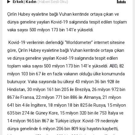
Erkek
|
Kadın
(Haberi Sesli Oku)
Çin'in Hubey eyaletine bağlı Vuhan kentinde ortaya çıkan ve
dünya geneline yayılan Kovid-19 salgınında tespit edilen toplam
vaka sayısı 500 milyon 173 bin 141'e yükseldi.
Kovid-19 verilerinin derlendiği "Worldometer" internet sitesine
göre, Çin'in Hubey eyaletine bağlı Vuhan kentinde ortaya çıkan
ve dünya geneline yayılan Kovid-19 salgınında tespit edilen
toplam vaka sayısı 500 milyon 173 bin 141'e yükseldi. ABD, 82
milyon 103 bin 67 ile en fazla vakanın olduğu ülke konumunda
bulunuyor. Vaka sayısında bu ülkeyi 43 milyon 36 bin 928 ile
Hindistan, 30 milyon 161 bin 205 ile Brezilya, 26 milyon 972 bin
867 ile Fransa, 22 milyon 771 bin 886 ile Almanya, 21 milyon
641 bin 4 ile İngiltere, 18 milyon 18 bin 825 ile Rusya, 15 milyon
635 bin 274 ile Güney Kore, 15 milyon 320 bin ile 753 İtalya ve
14 milyon 965 bin 867 ile Türkiye izliyor. Kovid-19 nedeniyle
dünya genelinde 6 milyon 206 bin 809 kişi hayatını kaybetti,