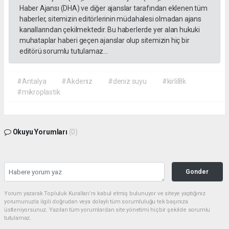
Haber Ajansı (DHA) ve diğer ajanslar tarafından eklenen tüm
haberler, sitemizin editörlerinin müdahalesi olmadan ajans
kanallarından çekilmektedir. Bu haberlerde yer alan hukuki
muhataplar haberi geçen ajanslar olup sitemizin hiç bir
editörü sorumlu tutulamaz...
#Antalya
#Akdeniz
#deniz suyu
#kirlil8k
#mikroplastik
Okuyu Yorumları
(0)
Gonder
Yorum yazarak Topluluk Kuralları’nı kabul etmiş bulunuyor ve siteye yaptığınız
yorumunuzla ilgili doğrudan veya dolaylı tüm sorumluluğu tek başınıza
üstleniyorsunuz. Yazılan tüm yorumlardan site yönetimi hiçbir şekilde sorumlu
tutulamaz.