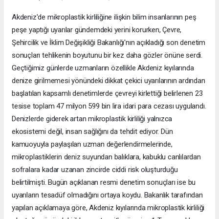
Akdeniz'de mikroplastik kirliliğine ilişkin bilim insanlarının peş
peşe yaptığı uyarılar gündemdeki yerini korurken, Çevre,
Şehircilik ve İklim Değişikliği Bakanlığı'nın açıkladığı son denetim
sonuçları tehlikenin boyutunu bir kez daha gözler önüne serdi.
Geçtiğimiz günlerde uzmanların özellikle Akdeniz kıyılarında
denize girilmemesi yönündeki dikkat çekici uyarılarının ardından
başlatılan kapsamlı denetimlerde çevreyi kirlettiği belirlenen 23
tesise toplam 47 milyon 599 bin lira idari para cezası uygulandı.
Denizlerde giderek artan mikroplastik kirliliği yalnızca
ekosistemi değil, insan sağlığını da tehdit ediyor. Dün
kamuoyuyla paylaşılan uzman değerlendirmelerinde,
mikroplastiklerin deniz suyundan balıklara, kabuklu canlılardan
sofralara kadar uzanan zincirde ciddi risk oluşturduğu
belirtilmişti. Bugün açıklanan resmi denetim sonuçları ise bu
uyarıların tesadüf olmadığını ortaya koydu. Bakanlık tarafından
yapılan açıklamaya göre, Akdeniz kıyılarında mikroplastik kirliliği