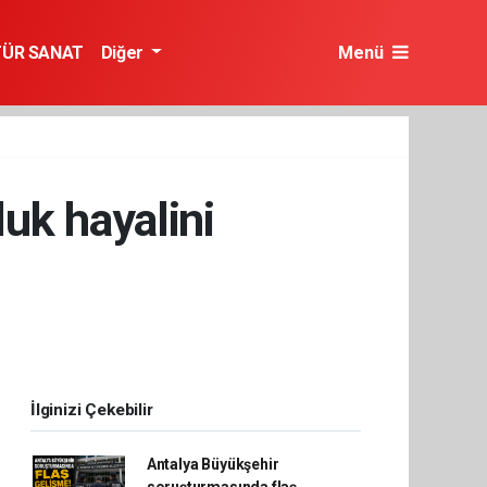
TÜR SANAT
Diğer
Menü
uk hayalini
İlginizi Çekebilir
Antalya Büyükşehir