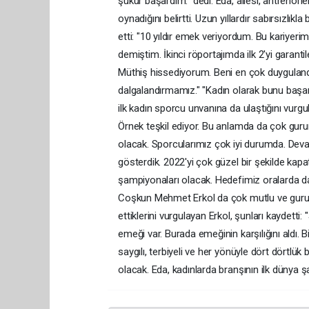
şükür başardım." dedi. Eda, ailesi, antrenörl
oynadığını belirtti. Uzun yıllardır sabırsızlık
etti: "10 yıldır emek veriyordum. Bu kariyeri
demiştim. İkinci röportajımda ilk 2'yi gara
Müthiş hissediyorum. Beni en çok duygulandı
dalgalandırmamız." "Kadın olarak bunu ba
ilk kadın sporcu unvanına da ulaştığını vur
Örnek teşkil ediyor. Bu anlamda da çok guru
olacak. Sporcularımız çok iyi durumda. Dev
gösterdik. 2022'yi çok güzel bir şekilde kapa
şampiyonaları olacak. Hedefimiz oralarda da b
Coşkun Mehmet Erkol da çok mutlu ve gururlu
ettiklerini vurgulayan Erkol, şunları kaydetti:
emeği var. Burada emeğinin karşılığını aldı. 
saygılı, terbiyeli ve her yönüyle dört dörtlü
olacak. Eda, kadınlarda branşının ilk dünya şa