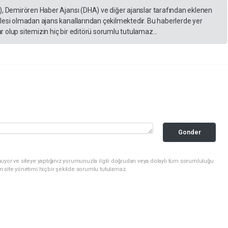
), Demirören Haber Ajansı (DHA) ve diğer ajanslar tarafından eklenen
lesi olmadan ajans kanallarından çekilmektedir. Bu haberlerde yer
 olup sitemizin hiç bir editörü sorumlu tutulamaz...
Gonder
uyor ve siteye yaptığınız yorumunuzla ilgili doğrudan veya dolaylı tüm sorumluluğu
n site yönetimi hiçbir şekilde sorumlu tutulamaz.