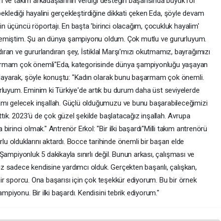
eri ve takım arkadaşlarının verdiği desteğin başarısında büyük rol
la beklediği hayalini gerçekleştirdiğine dikkati çeken Eda, şöyle devam
min üçüncü röportajı. En başta 'birinci olacağım, çocukluk hayalim'
ntilemiştim. Şu an dünya şampiyonu oldum. Çok mutlu ve gururluyum.
ran ve gururlandıran şey, İstiklal Marşı'mızı okutmamız, bayrağımızı
şarmam çok önemli"Eda, kategorisinde dünya şampiyonluğu yaşayan
gulayarak, şöyle konuştu: "Kadın olarak bunu başarmam çok önemli.
rluyum. Eminim ki Türkiye'de artık bu durum daha üst seviyelerde
amı gelecek inşallah. Güçlü olduğumuzu ve bunu başarabileceğimizi
ttık. 2023'ü de çok güzel şekilde başlatacağız inşallah. Avrupa
irinci olmak." Antrenör Erkol: "Bir ilki başardı"Milli takım antrenörü
 olduklarını aktardı. Bocce tarihinde önemli bir başarı elde
 "Şampiyonluk 5 dakikayla sınırlı değil. Bunun arkası, çalışması ve
Biz sadece kendisine yardımcı olduk. Gerçekten başarılı, çalışkan,
k bir sporcu. Ona başarısı için çok teşekkür ediyorum. Bu bir örnek
mpiyonu. Bir ilki başardı. Kendisini tebrik ediyorum."