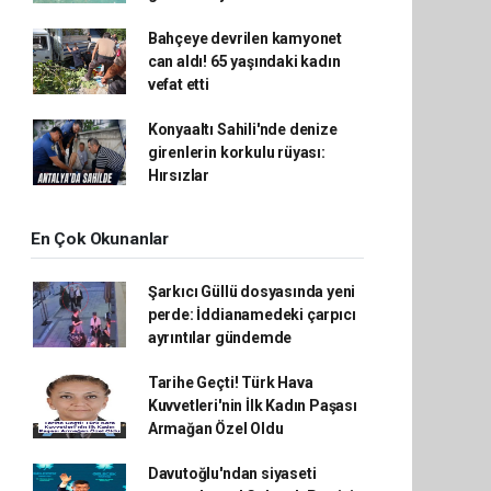
Bahçeye devrilen kamyonet
can aldı! 65 yaşındaki kadın
vefat etti
Konyaaltı Sahili'nde denize
girenlerin korkulu rüyası:
Hırsızlar
En Çok Okunanlar
Şarkıcı Güllü dosyasında yeni
perde: İddianamedeki çarpıcı
ayrıntılar gündemde
Tarihe Geçti! Türk Hava
Kuvvetleri'nin İlk Kadın Paşası
Armağan Özel Oldu
Davutoğlu'ndan siyaseti