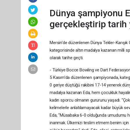
Dünya şampiyonu Ed
gerçekleştirip tarih
Mersin'de düzenlenen Dünya Tekler-Karışık Çi
kategorisinde altın madalya kazanan milli s
olarak tarihe geçti.
- Türkiye Bocce Bowling ve Dart Federasyonu,
5 Kasım'da düzenlenen şampiyonada, kategori
0 geriye düştüğü rakibini 17-14 yenerek dü
madalya kazanan Eda, hem çocukluk hayalini 
kadın sporcu olmanın gururunu yaşadı. "Çok
kelimelerle anlatılamayacak kadar büyük sev
Eda, "Müsabaka 6-0 olduğunda umudumu h
inanmak. Ülkemizi teslim etmem benim için 