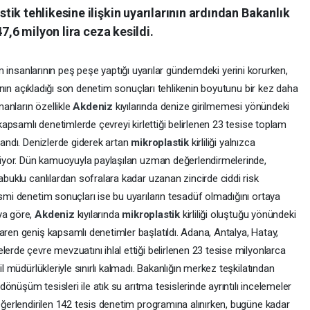
ik tehlikesine ilişkin uyarılarının ardından Bakanlık
7,6 milyon lira ceza kesildi.
bilim insanlarının peş peşe yaptığı uyarılar gündemdeki yerini korurken,
ğı'nın açıkladığı son denetim sonuçları tehlikenin boyutunu bir kez daha
anların özellikle
Akdeniz
kıyılarında denize girilmemesi yönündeki
 kapsamlı denetimlerde çevreyi kirlettiği belirlenen 23 tesise toplam
landı. Denizlerde giderek artan
mikroplastik
kirliliği yalnızca
 ediyor. Dün kamuoyuyla paylaşılan uzman değerlendirmelerinde,
abuklu canlılardan sofralara kadar uzanan zincirde ciddi risk
esmi denetim sonuçları ise bu uyarıların tesadüf olmadığını ortaya
ya göre,
Akdeniz
kıyılarında
mikroplastik
kirliliği oluştuğu yönündeki
aren geniş kapsamlı denetimler başlatıldı. Adana, Antalya, Hatay,
lerde çevre mevzuatını ihlal ettiği belirlenen 23 tesise milyonlarca
il müdürlükleriyle sınırlı kalmadı. Bakanlığın merkez teşkilatından
 dönüşüm tesisleri ile atık su arıtma tesislerinde ayrıntılı incelemeler
değerlendirilen 142 tesis denetim programına alınırken, bugüne kadar