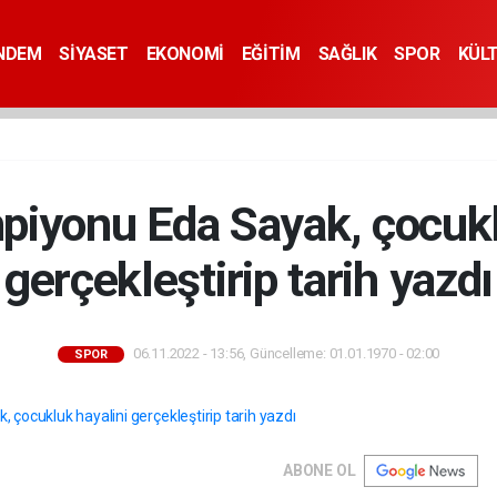
NDEM
SİYASET
EKONOMİ
EĞİTİM
SAĞLIK
SPOR
KÜL
iyonu Eda Sayak, çocukl
gerçekleştirip tarih yazdı
06.11.2022 - 13:56, Güncelleme: 01.01.1970 - 02:00
SPOR
ABONE OL