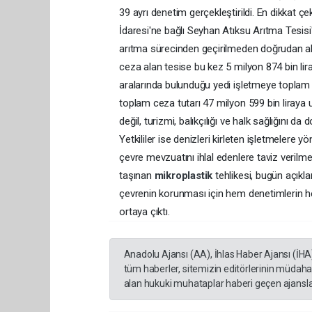
39 ayrı denetim gerçekleştirildi. En dikkat 
İdaresi'ne bağlı Seyhan Atıksu Arıtma Tesisi
arıtma sürecinden geçirilmeden doğrudan alıcı
ceza alan tesise bu kez 5 milyon 874 bin lira
aralarında bulunduğu yedi işletmeye toplam 20
toplam ceza tutarı 47 milyon 599 bin liraya 
değil, turizmi, balıkçılığı ve halk sağlığını 
Yetkililer ise denizleri kirleten işletmelere 
çevre mevzuatını ihlal edenlere taviz verilme
taşınan
mikroplastik
tehlikesi, bugün açıkl
çevrenin korunması için hem denetimlerin hem
ortaya çıktı.
Anadolu Ajansı (AA), İhlas Haber Ajansı (İHA
tüm haberler, sitemizin editörlerinin müdaha
alan hukuki muhataplar haberi geçen ajanslar