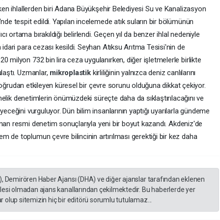
çeken ihlallerden biri Adana Büyükşehir Belediyesi Su ve Kanalizasyon
'nde tespit edildi. Yapılan incelemede atık suların bir bölümünün
 ortama bırakıldığı belirlendi. Geçen yıl da benzer ihlal nedeniyle
 idari para cezası kesildi. Seyhan Atıksu Arıtma Tesisi'nin de
 milyon 732 bin lira ceza uygulanırken, diğer işletmelerle birlikte
ulaştı. Uzmanlar,
mikroplastik
kirliliğinin yalnızca deniz canlılarını
da doğrudan etkileyen küresel bir çevre sorunu olduğuna dikkat çekiyor.
yönelik denetimlerin önümüzdeki süreçte daha da sıklaştırılacağını ve
yeceğini vurguluyor. Dün bilim insanlarının yaptığı uyarılarla gündeme
anan resmi denetim sonuçlarıyla yeni bir boyut kazandı. Akdeniz'de
 de toplumun çevre bilincinin artırılması gerektiği bir kez daha
), Demirören Haber Ajansı (DHA) ve diğer ajanslar tarafından eklenen
lesi olmadan ajans kanallarından çekilmektedir. Bu haberlerde yer
 olup sitemizin hiç bir editörü sorumlu tutulamaz...