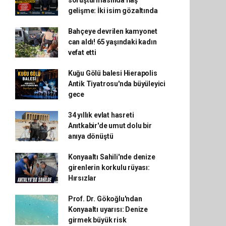
soruşturmasında flaş
gelişme: İki isim gözaltında
Bahçeye devrilen kamyonet
can aldı! 65 yaşındaki kadın
vefat etti
Kuğu Gölü balesi Hierapolis
Antik Tiyatrosu'nda büyüleyici
gece
34 yıllık evlat hasreti
Anıtkabir'de umut dolu bir
anıya dönüştü
Konyaaltı Sahili'nde denize
girenlerin korkulu rüyası:
Hırsızlar
Prof. Dr. Gökoğlu'ndan
Konyaaltı uyarısı: Denize
girmek büyük risk