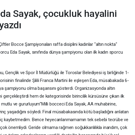
a Sayak, çocukluk hayalini
 yazdı
ftler Bocce Şampiyonaları raffa disiplini kadınlar "altın nokta"
porcu Eda Sayak, sınıfında dünya şampiyonu olan ilk kadın sporcu
 Gençlik ve Spor İl Müdürlüğü ile Toroslar Belediyesi iş birliğinde 1-
sinin finalinde Şilili Franca Martini ile eşleşen Eda, müsabakada 6-
nya şampiyonu olma başarısını gösterdi. Organizasyonda altın
gerçekleştirdi hem de kategorisinde birincilik kürsüsüne çıkan ilk
 mutlu ve gururluyum"Milli bocceci Eda Sayak, AA muhabirine,
inç yaşadığını söyledi. Final müsabakasında kötü başladığını anlatan
iç kaybetmedim. Bence heyecanlanmamamın tek sebebi tecrübe ve
çok önemliydi. Geride olmama rağmen soğukkanlılıkla inandım, çok