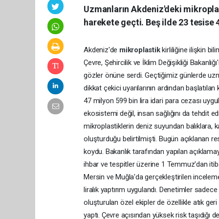
Uzmanların Akdeniz'deki mikroplast
harekete geçti. Beş ilde 23 tesise 4
Akdeniz'de
mikroplastik
kirliliğine ilişkin 
Çevre, Şehircilik ve İklim Değişikliği Bakanlı
gözler önüne serdi. Geçtiğimiz günlerde uzm
dikkat çekici uyarılarının ardından başlatılan
47 milyon 599 bin lira idari para cezası uygu
ekosistemi değil, insan sağlığını da tehdit
mikroplastiklerin deniz suyundan balıklara, k
oluşturduğu belirtilmişti. Bugün açıklanan r
koydu. Bakanlık tarafından yapılan açıklama
ihbar ve tespitler üzerine 1 Temmuz'dan itib
Mersin ve Muğla'da gerçekleştirilen inceleme
liralık yaptırım uygulandı. Denetimler sadece 
oluşturulan özel ekipler de özellikle atık geri
yaptı. Çevre açısından yüksek risk taşıdığı 